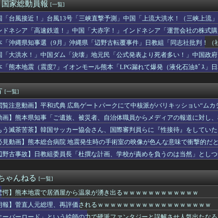
野春彦、AI捏造画像を使った高市首相批判記事を公開→大炎上して...
)＜国家総動員報
[一覧]
O山口達也さん、家賃3万4000円の湘南の家からYouTub...
国「台風接近！」台風13号「三峡直撃予測」中国「上流大洪水！（三峡上流」
力問題】第三委「事実を認めることは困難」元部員「SNS開示請求...
放流（決壊危機」中国「下流大水害（震え声」→
ん、警官の発泡での包丁男死亡に「絶対に死刑にならない罪なのに警...
ンドネシア「高速鉄道！」中国「大赤字！」インドネシア「運営会社の株式購
本は原爆落とされて当然。どの国も同情なんかしない」
ンドネシア「700km延伸計画！（実質中止」→
本「沖縄県知事選（9月」沖縄県「辺野古転覆事件」日教組「同志社批判！（
グ竹山、消費税減税失敗→増税の流れ想像「次誰が総理やりたいと思...
ﾞﾊﾞ」特別調査委員会「同志社に猛省促す」→
国「大洪水！」中国ダム「決壊」地元民「公式発表より死者多い！」中国政府
企画」がなぜ許されない？「窮屈な世の中」に住む不幸、「尊重し合...
動画も削除」台風13号「三峡ﾀﾞﾑ接近中」→
入社員、意地でも「9月の社員旅行」の計画をやらないｗｗｗｗｗ
本「熊本地震（震度7」イオンモール熊本「LPG漏れて爆発（液化石油ｶﾞｽ」
ラックボックス」批判した自民都連と蜜月 変化の事情
ビタ「遺族説明の虚偽を認める（営業部長発言」→
産】従業員「退職」で倒産、5年連続で増加 過去最多ペースで推移...
方
[一覧]
閲覧注意動画】平和式典 広島ゲートパークにて中核派がバリキッショい“ムカ
！」
動画】熊本県知事「ご遺族、被災者、自治体職員からメディアの報道に対し、
具体的には？」→
もう滅茶苦茶】韓国サッカー協会さん、国際審判員らに『性接待』をしていたこと
対象との指摘も
必見動画】熊本総合病院 地震発生時の手術室の映像が色んな意味で衝撃的だ
辺野古事故】日教組委員長「杜撰な計画、学校が責めを負うのは当然」としつ
は極めてバランス良い」
２ちゃんねる
[一覧]
驚愕】熊本地震で居酒屋から温泉が湧き出るｗｗｗｗｗｗｗｗｗｗｗｗ
朗報】菅直人元総理、再評価されるｗｗｗｗｗｗｗｗｗｗｗｗｗｗｗｗｗｗ
オーバーロード」という絵師の力で硬派ファンタジーと誤解させ人気出たなろ