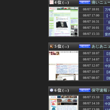
4 位 (→)
痛いニュース
08/07 16:19
「果糖」が「が
08/07 16:12
【衝撃】若者達
08/07 18:01
万
08/07 16:10
【速報】熊本県知
08/07 17:00
【
08/07 16:09
【悲報】外国人グ
08/07 16:31
08/07 16:09
辺野古の防犯カメ
「
08/07 16:09
【事実陳列罪】X
08/07 16:01
【
08/07 16:05
「部活辞めたい
08/07 15:33
愛
08/07 16:03
【朗報】菅直人
08/07 16:02
「日本人が減り外
08/07 16:01
【福岡】3年間で
5 位 (→)
あじあニ
08/07 16:00
【速報】北海道江
08/07 16:00
森山裕・自民党前
08/07 18:07
【
08/07 16:00
かつて650万部
08/07 14:07
【
08/07 16:00
【画像あり】ディ
08/07 12:07
08/07 16:00
【ジャングリア沖
中
08/07 16:00
【画像】国連、
08/07 10:07
【
08/07 15:55
韓国サッカー協会 
08/07 08:07
【
08/07 15:43
介護職だけどス
08/07 15:40
韓国と台湾の輸出
08/07 15:33
愛煙家・岸谷蘭丸
6 位 (→)
保守速報
08/07 15:30
【これは重い】
08/07 15:29
8万が12万円「
08/07 15:10
【
08/07 15:20
【Money1】 
08/07 14:10
中
08/07 15:19
【速報】全国の
08/07 13:09
1