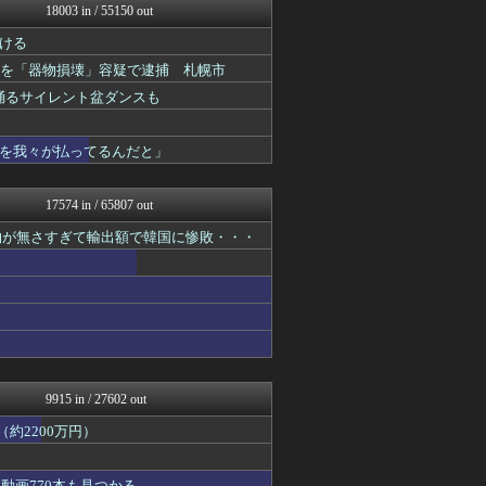
18003 in / 55150 out
まとめたニュース
NEWSまとめもりー｜2c...
ける
おーるじゃんる
歳男を「器物損壊」容疑で逮捕 札幌市
政経ワロスまとめニュース♪
U-1 NEWS.
踊るサイレント盆ダンスも
モナニュース
ふぇー速
を我々が払ってるんだと」
watch＠２ちゃんねる
もえるあじあ(･∀･)
痛いニュース(ﾉ∀`)
17574 in / 65807 out
アルファルファモザイク＠ネ...
黒マッチョニュース
物が無さすぎて輸出額で韓国に惨敗・・・
常識的に考えた
投資ちゃんねる
みそパンNEWS
オレ的ゲーム速報＠刃
国難にあってもの申す！！
ふぇー速
にゅーすアルー！
痛いニュース(ﾉ∀`)
9915 in / 27602 out
アルファルファモザイク＠ネ...
日本第一！ニュース録
約2200万円）
キムチ速報
まとめたニュース
動画770本も見つかる