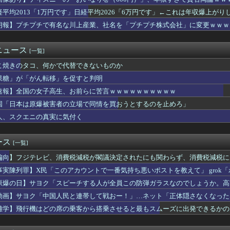
カ月連続のマイナス、前年同月比3.3%減－6月
いEV製造 売れず在庫山積み「売れたこと」にして補助金を騙し取...
経平均2013「1万円です」日経平均2026「6万円です」←これは年収爆上が
酒飲ませカラオケ店で性的暴行、動画撮影 54歳無職を再逮捕 動...
朗報】プチプチで有名な川上産業、社名を「プチプチ株式会社」に変更ｗｗｗ
中国人民と連帯して戦おー！」…ネット「正体隠さなくなったなぁ」...
中に注意したヤンキーに殴られたったw
、殺されることに怯え始めるwwwwwwwww
ニュース
[一覧]
定】「反対」の財務省敗北 首相の不信根強く 人事介入をちらつか...
こ焼きのタコ、何かで代替できないものか
ひそかに◯◯していた・・・
究者支援に補助、１大学に年間５０００万円…出産・子育と両立でき...
果糖」が「がん転移」を促すと判明
チで有名な川上産業、社名を「プチプチ株式会社」に変更ｗｗｗｗｗ
速報】全国の女子高生、お前らに苦言ｗｗｗｗｗｗｗｗｗｗ
きない…2026年7月 「人手不足」倒産 過去最多の63件・...
国、広島原爆投下から８１年を迎えたことを受け「日本は原爆被害者...
国「日本は原爆被害者の立場で同情を買おうとするのを止めろ」
ようなことをしている自覚はあるんだな」と高市首相を嘲笑った左派...
人、スクエニの真実に気付く
払えば逮捕されない」 30代男性 1342万円騙し取られたあと...
どの席の乗客から搭乗させると最もスムーズに出発できるかのシミュ...
軍艦艇4隻が日本列島を一周…防衛省が全航路を公開！
ース
[一覧]
スト「野球場の売り子は男がやれ！いつまで女性を奴隷扱いする気だ...
偏向】フジテレビ、消費税減税が閣議決定されたにも関わらず、消費税減税に
韓国サッカー協会さん、国際審判員らに『性接待』をしていたことが...
ー「20歳でアルファード一括で買えちゃう私って素敵」
事実陳列罪】X民「このアカウントで一番気持ち悪いポストを教えて」 grok
ヤモンドの功罪、リアル、ひゃくえむ。などがKindleで実質半...
てるこのポストが一番気持ち悪い」
原爆の日】サヨク「スピーチする人が全員この防弾ガラスなのでしょうか。高
すらドン引きしてて草」と某事件の衝撃的な公判が話題に、なんか変...
も防弾ガラスで演説してました
動画】サヨク「中国人民と連帯して戦おー！」…ネット「正体隠さなくなった
本の社会保障、岐路に 財源5兆円見通し立たず
で共産党を叩くのは、頑張る人を邪魔したいという日本人らしい薄暗...
雑学】飛行機はどの席の乗客から搭乗させると最もスムーズに出発できるかの
為替介入日数は大型連休中3日間 総額11兆7349億円 4月...
酷な山岳レース「TJAR」が開催される