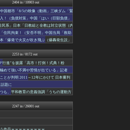
モナニュース
2404 in / 10903 out
NEWSまとめもりー｜2c...
中国都市「8/5の映像（動画」三峡ダム「緊
おーるじゃんる
政経ワロスまとめニュース♪
入！（負債対策」中国「はい（巨額負債」
あじあニュースちゃんねる
社民系」日本「日教組と全教は対立状態（内
watch＠２ちゃんねる
「住民拘束！（安否不明」中国当局「救助
常識的に考えた
投資ちゃんねる
日本「爆発で火災が吹き飛ぶ（爆轟発生説」
黒マッチョニュース
みそパンNEWS
2253 in / 8172 out
デ行進”を披露「高市！打倒！式典！粉
極めて強い不満や苦情が出ている」記者
が判明 2011～12年にかけて 日本審判
と話題に
つも、平和教育の意義強調「うちの運動方
2247 in / 26001 out
う作品ｗｗｗｗｗｗｗｗｗ