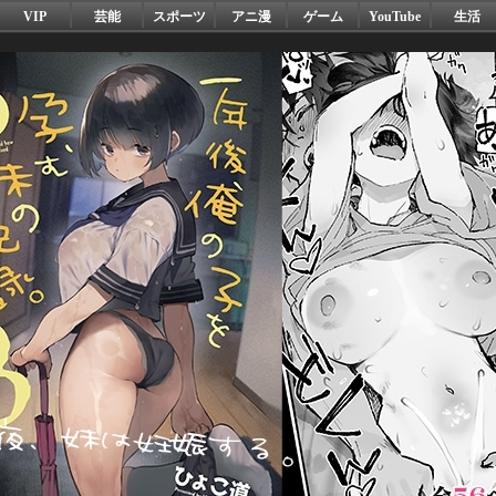
VIP
芸能
スポーツ
アニ漫
ゲーム
YouTube
生活