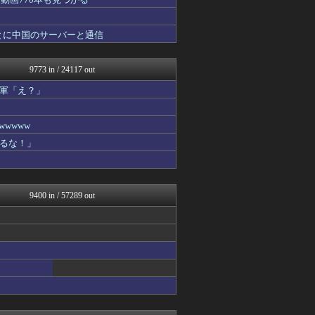
ガハろぐNewsヽ(･ω･...
反日愚国 恨寓瘻
理想ちゃんねる
とに中国のサーバーと通信
NEWSまとめもりー｜2c...
保守速報
おーるじゃんる
9773 in / 24117 out
U-1 NEWS.
軍事・ミリタリー速報☆彡
軍「え？」
正義の見方
ふぇー速
wwww
watch＠２ちゃんねる
痛いニュース(ﾉ∀`)
るな！」
常識的に考えた
オレ的ゲーム速報＠刃
みそパンNEWS
投資ちゃんねる
9400 in / 57289 out
アルファルファモザイク＠ネ...
国難にあってもの申す！！
にゅーすアルー！
正義の見方
日本第一！ニュース録
U-1 NEWS.
ふぇー速
モナニュース
まとめたニュース