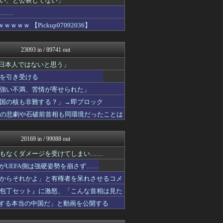
い、と公表してない」
もえるあじあ(･∀･)
果……
キムチ速報
 【Pickup07092036】
反日愚国 恨寓瘻
NEWSまとめもりー｜2c...
おーるじゃんる
23093 in / 89741 out
ふぇー速
U-1 NEWS.
「日本人ではないと思う」
政経ワロスまとめニュース♪
を引き受ける
かせまと！
とりのまるやき（保守）
強い不満、苦情が寄せられた」
watch＠２ちゃんねる
国の核も非難する？」→即ブロック
常識的に考えた
相の悲劇や石破前首相も同環境だったことは
常識的に考えた
痛いニュース(ﾉ∀`)
アルファルファモザイク＠ネ...
20169 in / 99088 out
みそパンNEWS
投資ちゃんねる
もなくダメージを受けてしまい……
国難にあってもの申す！！
たがUEFA側は強硬姿勢を崩さず……
かせまと！
痛いニュース(ﾉ∀`)
からそれかよ」と有権者を呆れさせるコメ
アルファルファモザイク＠ネ...
包丁セット』に激怒、「こんな首相は見た
日本第一！ニュース録
紹介する本当の中国だ」と動画を公開する
理想ちゃんねる
軍事・ミリタリー速報☆彡
アルファルファモザイク＠ネ...