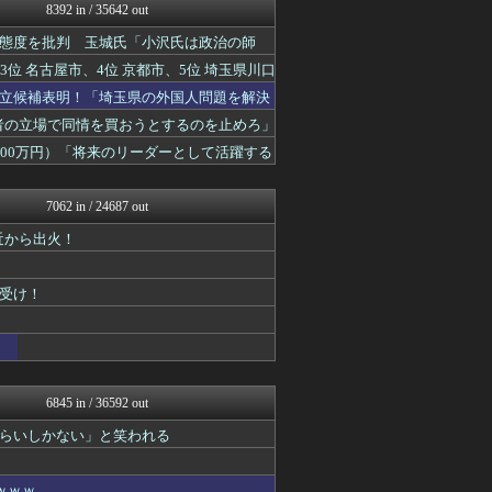
ふぇー速
8392 in / 35642 out
ふぇー速
態度を批判 玉城氏「小沢氏は政治の師
NEWSまとめもりー｜2c...
保守速報
位 名古屋市、4位 京都市、5位 埼玉県川口
おーるじゃんる
立候補表明！「埼玉県の外国人問題を解決
あじあニュースちゃんねる
watch＠２ちゃんねる
害者の立場で同情を買おうとするのを止めろ」
痛いニュース(ﾉ∀`)
00万円）「将来のリーダーとして活躍する
常識的に考えた
黒マッチョニュース
みそパンNEWS
7062 in / 24687 out
オレ的ゲーム速報＠刃
近から出火！
国難にあってもの申す！！
軍事・ミリタリー速報☆彡
理想ちゃんねる
受け！
もえるあじあ(･∀･)
U-1 NEWS.
にゅーすアルー！
政経ワロスまとめニュース♪
痛いニュース(ﾉ∀`)
日本第一！ニュース録
6845 in / 36592 out
キムチ速報
らいしかない」と笑われる
まとめたニュース
反日愚国 恨寓瘻
NEWSまとめもりー｜2c...
ｗｗｗ