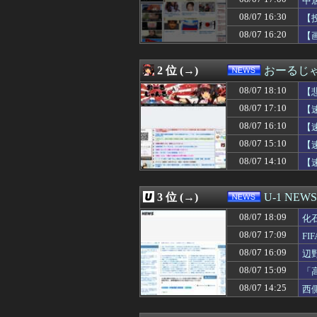
中
08/07 17:24
小沢一郎氏、玉城
08/07 16:30
【
08/07 17:20
【東スポ】 韓国
08/07 16:20
08/07 17:15
いつもの自分発
【
08/07 17:12
【悲報】日本の
08/07 17:10
【速報】万年赤字
2 位 (→)
おーるじ
08/07 17:09
親に反抗して全
08/07 17:09
FIFAとUEFA
08/07 18:10
【
08/07 17:08
【動画】熊本病院
08/07 17:10
【
08/07 17:07
【画像】松屋、
08/07 17:06
百田尚樹「今、日
08/07 16:10
【
08/07 17:03
【驚愕】熊本地
08/07 15:10
【
08/07 17:02
【地震】東京、
08/07 14:10
【
08/07 17:00
【ねこ】トイレ後
忘
08/07 17:00
【 つ 】面識ある
08/07 17:00
中居正広（無職）
3 位 (→)
U-1 NEWS
08/07 17:00
【京都】女性の脳
08/07 17:00
Google、Ge
08/07 18:09
化
08/07 16:55
中国の「レアアー
08/07 17:09
F
08/07 16:41
プログラミング
08/07 16:31
08/07 16:09
「盆踊り」は騒音
辺
08/07 16:30
【投資の闇】「
ン
08/07 15:09
「
08/07 16:29
トランプ氏、「出
こ
08/07 14:25
西
08/07 16:26
映画｢ちいかわ 人
も
08/07 16:22
中国企業Zbtli
08/07 16:20
【画像】橋本環奈