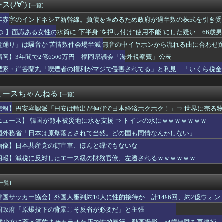
(ﾉ∀`)
[一覧]
ん転移」を促すと判明
「株取引をゲーム感覚にしたろ！」→結果
年赤字のインドネシア新幹線。負債を埋めるため政府が過半数の株式を引き受
事、オールドメディアの被災者、遺族への取材に怒り「極めて強い不...
 つ 】面識ある女性の水筒に"下半身"を押し付け"使用不能"にした疑い 66
ループ、田園都市線の橋脚にスプレーで落書きする動画がネットで話...
ラ画像を見た玉城デニー、「うまい言い訳が思いつかなかったからそ...
盆踊り」は騒音か 苦情数件会場半減 無音の中イヤホンから流れる曲に合わせ
民「このアカウントで一番気持ち悪いポストを教えて」 grok「...
福岡】3年間で2億6500万円 福岡県議会「海外視察費」公表
」て教師に言うと。。。
煙家・岸谷蘭丸「喫煙者の権利がマジで侵害されてる」と私見 「いくら税金
元総理、再評価されるｗｗｗｗｗｗｗｗｗｗｗｗｗｗｗｗｗｗ
国人が増えた｣市区町村ランキング 1位 大阪市、2位 横浜市、...
2億6500万円 福岡県議会「海外視察費」公表
ュースちゃんねる
[一覧]
別大学生殺人事件、主犯格の川口被告(19)に無期懲役の判決
幹事長が明かした対中外交の大失態「高市総理の“個人的なSNS投...
悲報】円安容認派「円安は輸出が伸びで日本経済ホクホク！」⇒ 世界に売る
を誇った「週刊少年ジャンプ」、発行部数が初の100万部割れ
ニュース】 韓国が熊本被災地に水を支援 ⇒ トイレの水にｗｗｗｗｗｗｗ
ズニーの「おいなり巻（600円）」、卑猥すぎて賛否両論ｗｗｗｗ...
縄】「ロイヤルチケット」発売、アトラクション優先案内、ソフトド...
国外務省「日本は原爆落とされて当然。どの国も同情なんかしない」
初の女性総長が誕生か この2人の一騎打ちになりそう
画像】日本共産党の街宣車、ほんと碌でもないな
2011～12年に国際審判員らを性接待 ［8/7］
朗報】減税に反対したエース級の財務官僚、左遷されるｗｗｗｗｗｗ
トレスでマジで辞めたい
額ともに初の日本超え 26年上期、AI特需の恩恵で差
「喫煙者の権利がマジで侵害されてる」と私見 「いくら税金を我々...
[一覧]
江口寿史さん「自分の絵ごと、このジャンルはそろそろ終わりかな」
とても払えず」 相次ぐ家賃値上げ、どうすれば
韓国サッカー協会】外国人審判約10人に性的接待か 計1496回、約2億ウォン（
韓国「信用赦免を何回やっても、何回やっても」⇒ 257万人赦...
国政府「原爆投下の背景こそ反省が必要だ」と主張
女子高生、お前らに苦言ｗｗｗｗｗｗｗｗｗｗ
5歳少女に薬と酒飲ませカラオケ店で性的暴行、動画撮影 54歳無職を再逮捕 