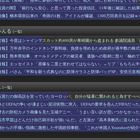
居正広（無職）、熊本に多額の寄付していた。知人「誰にも知られなくてもい
デニー知事を全力応援表明 「このままでは勝てない」中道の態度を...
投資の闇】「銀行なら安心」と思って買った投資信託、11年後に確認した結
サッカー協会 審判への性接待報道にＳＮＳ紛糾「徹底追及」「２０...
のブーム 〜 米国・欧州でも「韓国旅行」ブーム
画像】橋本環奈以来の「奇跡の1枚」アイドルが爆誕、1300万回表示を記録ｗｗｗｗｗｗ
盆踊りがオワコンになった『原因』、ついに判明する・・・・・
のインドネシア新幹線。負債を埋めるため政府が過半数の株式を引き...
ゃんる
[一覧]
く勉強しなかった俺の末路
の争いが凄まじい泥沼状態に突入、UEFAの要求を呑んだFIF...
悲報】今度はシャインマスカット約400房が果樹園から盗まれる 参議院議員
、地震の中での手術映像がヤバすぎる → 医療機器が飛び交う激震...
速報】万年赤字のインドネシア新幹線。負債を埋めるため政府が過半数の株式
食器の仕分けまでセルフに
本という家は、自ら玄関を開けて招き入れた客によって家の中が無茶...
速報】熊本県知事、オールドメディアの被災者、遺族への取材に怒り「極めて
震で居酒屋から温泉が湧き出るｗｗｗｗｗｗｗｗｗｗｗｗ
速報】エッセイスト「原爆を二度と使わせてはならない」→リプ「もちろん中
ドンっと揺れた地震は震度2
速報】パさん「平和を願う式典なのに防弾ガラスと防弾バッグSP」安倍元首
の“テンション爆上げ”はなぜ起こる？ 猫のトイレハイ体験談＆獣...
れる
女性の水筒に"下半身"を押し付け"使用不能"にした疑い 66...
、熊本に多額の寄付していた。知人「誰にも知られなくてもいい、と...
.
[一覧]
腫瘍摘出手術で誤って“腫瘍の無い部位”を摘出 脳幹など損傷受け...
miniが大赤字、「史上初のマイナスキャッシュフロー」に陥る
石賞だの御高説を宣っていたヨーロッパ、自分が猛暑に襲われると為すすべべ
ス武器化」が裏目に、世界で重レアアース供給網の構築が加速－米メ...
IFAとUEFAの争いが凄まじい泥沼状態に突入、UEFAの要求を呑んだFIFAだっ
やりたい。人生を変えるために
か 苦情数件会場半減 無音の中イヤホンから流れる曲に合わせ踊る...
野古の防犯カメラ画像を見た玉城デニー、「うまい言い訳が思いつかなかった
銀行なら安心」と思って買った投資信託、11年後に確認した結果……
トを……
高市早苗はどんだけ自己顕示欲が強いんだ」と左派が『高木美帆氏に送られた
産旅行」禁じる大統領令 米国籍取得を目的とした中国人らの渡米を...
とがない」と言い張るも……
側からの手痛い指摘に激怒した中国総領事館、「これが米国人Youtuberが
魚の島のひみつ｣公開14日間で興行収入50億円突破 最終興収...
……
nk製ルーター20機種にバックドア、外部から完全制御のおそれ...
以来の「奇跡の1枚」アイドルが爆誕、1300万回表示を記録ｗｗ...