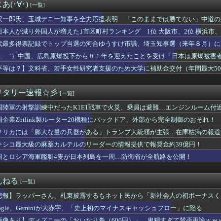
急に利用頻度が増える用語ｗ
(･∀･)
[一覧]
おくね！お会計4430円だったよ！」さて、この時いくら私に渡す...
ーン、ガチでヤバくなるぞ・・・・・
沢一郎氏、玉城デニー知事を全力応援表明 「このままでは勝てない」中道の
投下の背景こそ反省が必要だ」と主張
」※中道は支援表明せず
日本人が減り外国人が増えた｣市区町村ランキング 1位 大阪市、2位 横浜市、3
平和を願う式典なのに防弾ガラスと防弾バッグSP」安倍元首相の悲...
代最多得票記録でトップ当選の河合ゆうすけ市議、埼玉知事選（来年８月）に
国が熊本被災地に水を支援 ⇒ トイレの水にｗｗｗｗｗｗｗ
るには、知事選で保守の政治家が立ち上がるしかない」保守一本化を訴え
編集者「服脱いで、胸見せて」 グラビア志望の女性に迫った過激要...
 ´_ゝ`）中国、広島原爆投下から８１年を迎えたことを受け「日本は原爆被
ース級の財務官僚・一松旬氏が“異例転出”へ 官邸幹部「協力的で...
平等は？】文科省、若手女性研究者支援のため大学に補助金交付（年間最大50
】実務協議開始 米、増額要求の構え
女性の）人材を輩出したい」
大きな借り」作った日本政府、米国求める「転換」…日銀「利上げ圧...
あげる」少女を公園内に誘い込みわいせつか男を逮捕。小学生2人に...
リタリー速報☆彡
[一覧]
権利がマジで侵害されてる。これ合法ですから。いくら税金を我々が...
国陸軍の射撃訓練中だったK1E1戦車で火災、乗員は避難…エンジンルーム付
…小渕優子氏の主張に「さっさと離党すればいいのに」SNSで逆風...
の麻薬カルテルのリーダーの情報提供で報奨金約39億円！
国企業Zbtlink製ルーター20機種にバックドア、外部から完全制御のおそれ！
ホーテ姫路広畑店の露店で販売された｢うなぎのかば焼き｣で食中毒...
メリカには「膨大な量の兵器がある」トランプ大統領が主張…在庫枯渇の報道
でトップ当選の河合ゆうすけ市議、埼玉知事選（来年８月）に立候補...
察動画にケチを付けたタレント、「正体バレバレよな」と黒電話の呼...
キシコ最大級の麻薬カルテルのリーダーの情報提供で報奨金約39億円！
世界に売るものがなさすぎて史上初めて韓国台湾に輸出額抜かされ置...
国とロシア海軍艦艇4隻が日本列島を一周…防衛省が全航路を公開！
「警察官が発砲し“刃物男”死亡！」 → ネットで拡散された現場...
「助けて。通勤時間減らしたいのに都心の近くが最低10万払わない...
い…京都市でマイナンバーカードを持たない29万人がポイント給付...
んねる
[一覧]
ーチェーン「ペクスダバン」が日本初上陸！東京・新橋に1号店オー...
悲報】ラッパーさん、札束披露するもネット民から「新社会人の初ボーナスく
の真実に気付く
 〜 【聯合ニュース】 韓国サッカー協会 2011～12年に国...
oogle、Geminiが大赤字、「史上初のマイナスキャッシュフロー」に陥る
ぜかUAEから目をつけられ2,000,000,000,00...
画像あり】ディズニーの「おいなり巻（600円）」、卑猥すぎて賛否両論ｗｗ