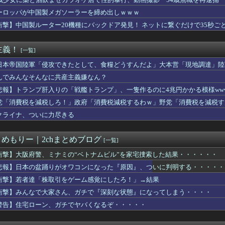
殺人事件、主犯格の川口被告(19)に無期懲役の判決
いなら交渉にもならないよ 〜 【日本水産物輸入禁止に釈明が必要...
ーロッパが中国製メガソーラーを締め出しｗｗｗ
ったか？(´・ω・｀)
衝撃】中国製ルーター20機種にバックドア発見！ ネットに繋ぐだけで35秒ご
で大家さん、ガチで『深刻な状態』になってしまう・・・・
会】外国人審判約10人に性的接待か 計1496回、約2億ウォン...
スト「原爆を二度と使わせてはならない」→リプ「もちろん中国の核...
主義！
[一覧]
だけ自己顕示欲が強いんだ」と左派が『高木美帆氏に送られた包丁セ...
膨大な量の兵器がある」トランプ大統領が主張…在庫枯渇の報道受け！
日本帝国陸軍「侵攻できたとして、食糧どうすんだよ」大本営「現地調達」陸
平和式典 広島ゲートパークにて中核派がバリキッショい“ムカデ行...
んでみんなそんなに共産主義嫌なん？
高れす(^q^)
悲報】トランプ肝入りの「戦艦トランプ」、一隻作るのに4兆円かかる模様www
」という絵師の力で硬派ファンタジーと誤解させ人気出たなろう作品...
、Ｗ杯アジア予選で外国人審判員に性的接待か…韓国放送局が独占報...
党「消費税を減税しろ！」政府「消費税減税するわｗ」野党「消費税を減税す
を受け製品修理は無償対応（災害救助法適用地域） 義援金5000...
クライナ、ついに力尽きる
、メモリやSSDだけでなく「マザーボード」まで値上げさせてしま...
生暴行死 “主犯格”の特定少年・川口侑斗被告に「無期懲役」の判...
1万円です」日経平均2026「6万円です」←これは年収爆上が...
とめもりー｜2chまとめブログ
[一覧]
ンプ」ストアで大量注文→キャンセルか 業務妨害容疑で女逮捕
練中のK1E1戦車で火災…軍「人的被害なし」 ［8/7］
衝撃】大阪府警、ミナミの“ベトナムビル”を家宅捜索した結果・・・・・・
産旅行」禁じる大統領令 米国籍取得を目的とした中国人らの渡米を...
悲報】日本の盆踊りがオワコンになった『原因』、ついに判明する・・・・・
事「ご遺族、被災者、自治体職員からメディアの報道に対し、極めて...
衝撃】若者達「株取引をゲーム感覚にしたろ！」→結果
「助けて。通勤時間減らしたいのに都心の近くが最低10万払わない...
摘に激怒した中国総領事館、「これが米国人Youtuberが紹...
衝撃】みんなで大家さん、ガチで『深刻な状態』になってしまう・・・・
っさとクレカ対応しろや
警告】住宅ローン、ガチでヤバくなるぞ・・・・・
ク「スピーチする人が全員この防弾ガラスなのでしょうか。高市だけ...
爆被害者の立場で同情を買おうとするのを止めろ」