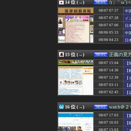
08/07 12:12
14 位 (→)
【捏造】ナフサ境
/)；｀ω´
08/07 12:12
【画像】元TOKI
08/07 07:57
中
08/07 12:10
【広陵高野球部暴
急
08/07 12:08
08/07 07:28
【悲報】玉川徹さ
イ
08/07 12:07
中国外務省「日
イ
08/07 07:06
日
08/07 12:03
【正論】カンニン
ｹ
08/06 05:33
中
08/07 12:00
松のや「ママ応援
隊
08/07 12:00
【超悲報】Z新
08/06 04:23
日
08/07 12:00
小池知事、「ブ
ハ
08/07 12:00
【従業員退職型倒
15 位 (→)
正義の見
08/07 15:04
【
砕
08/07 14:36
【
「
08/07 12:39
【
も
08/07 03:11
【
08/07 02:45
【
針
16 位 (→)
watch＠
08/07 17:03
【
08/07 16:03
【
08/07 15:03
「