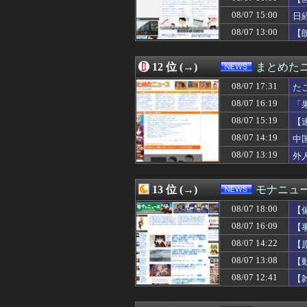
08/07 13:12
実質消費支出は7
08/07 15:00
08/07 13:10
中国、止められな
日
08/07 13:09
15歳少女に薬と
08/07 13:00
【
08/07 13:08
【動画】サヨク「
08/07 13:05
コンビニバイト
08/07 13:03
【画像】高市早苗
12 位 (→)
まとめた
08/07 13:00
【消費減税閣議決
08/07 17:31
た
08/07 13:00
中居正広さん、
08/07 13:00
【文科省】女性研
08/07 16:19
「
08/07 13:00
【朗報】プチプ
08/07 15:19
【
08/07 12:55
賃上げ原資を確保で
08/07 14:19
08/07 12:52
（ ´_ゝ`）中
中
08/07 12:49
「人に恨みを買う
08/07 13:19
外
08/07 12:45
詐欺師「保釈金を
08/07 12:41
【雑学】飛行機は
08/07 12:40
中国とロシア海
13 位 (→)
モナニュ
08/07 12:40
【悲報】フェミニ
08/07 18:00
【
08/07 12:39
【もう滅茶苦茶】
08/07 12:35
インフルエンサ
08/07 16:09
【
08/07 12:30
【激安速報】ダイ
し
08/07 14:22
【
08/07 12:29
「あのヤフコメ民
茂
08/07 13:08
【
08/07 12:29
【消費減税】日
08/07 12:28
共産党信者「募金
08/07 12:41
【
08/07 12:21
財務省､4～6月の
08/07 12:19
今週末、日本一過