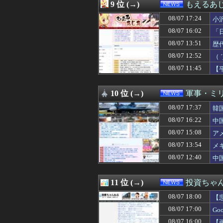
08/07 14:16
社会人になって
9 位 (→)
もえるあじあ
08/07 14:14
私「さきに払って
08/07 17:24
08/07 14:12
【警告】住宅ロ
小
08/07 14:10
中国政府「原爆
匠
08/07 16:02
「
08/07 14:10
【速報】パさん「
市
08/07 13:51
歴
08/07 14:07
【ニュース】 韓
す
08/07 14:03
【悲報】小学館の
08/07 12:52
（
08/07 14:01
【総務省人事】エ
08/07 11:45
【
08/07 14:00
【思いやり予算
（
08/07 14:00
円安打開のため「
08/07 14:00
「インコを見せて
10 位 (→)
軍事・ミ
08/07 14:00
愛煙家「喫煙者の
08/07 17:37
韓
08/07 13:55
消費税減税に反旗
08/07 13:54
メキシコ最大級
08/07 16:22
中
08/07 13:51
MEGAドン・キ
08/07 15:08
ア
08/07 13:51
歴代最多得票記録
08/07 13:49
08/07 13:54
高市首相の熊本視
メ
08/07 13:40
経済大国の日本、
08/07 12:40
中
08/07 13:38
【大阪】マスコミ
08/07 13:31
【悲報】東京都民
08/07 13:29
共産党「これは酷
11 位 (→)
投資ちゃ
08/07 13:20
韓国の人気コーヒ
08/07 18:00
【
08/07 13:19
外人、スクエニ
08/07 13:15
氷山の一角ニダ！
08/07 17:00
G
08/07 13:12
【悲報】秋田さん、な
08/07 16:00
【