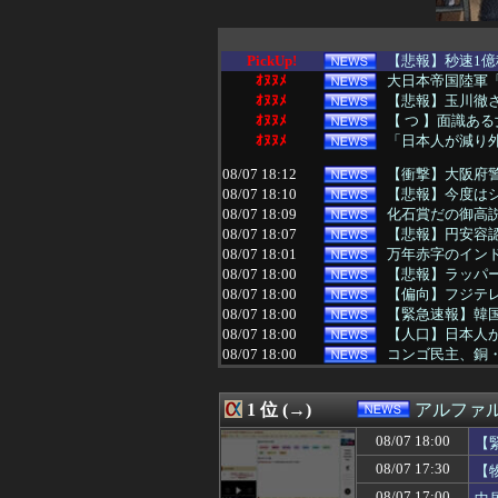
PickUp!
【悲報】秒速1億
ｵﾇﾇﾒ
大日本帝国陸軍「
ｵﾇﾇﾒ
【悲報】玉川徹さ
ｵﾇﾇﾒ
【 つ 】面識ある
ｵﾇﾇﾒ
「日本人が減り外
08/07 18:12
【衝撃】大阪府
08/07 18:10
【悲報】今度はシ
08/07 18:09
化石賞だの御高説
08/07 18:07
【悲報】円安容認
08/07 18:01
万年赤字のイン
08/07 18:00
【悲報】ラッパー
08/07 18:00
【偏向】フジテレ
08/07 18:00
【緊急速報】韓
08/07 18:00
【人口】日本人が
08/07 18:00
コンゴ民主、銅
08/07 18:00
文在寅、航空未
08/07 17:55
中国にて、誰も欲
1 位 (→)
アルファ
08/07 17:51
ALLDOCUBEの新型
08/07 17:37
韓国陸軍の射撃訓
08/07 18:00
【
08/07 17:31
たこ焼きのタコ
08/07 17:30
【
08/07 17:30
【物議】『みいち
08/07 17:29
【東大】2年連
08/07 17:00