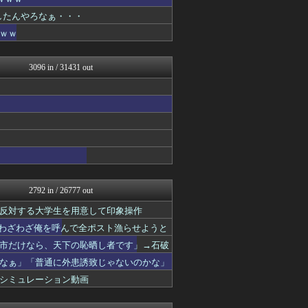
かせまと！
おーるじゃんる
りしたんやろなぁ・・・
保守速報
ｗｗ
モナニュース
ふぇー速
watch＠２ちゃんねる
3096 in / 31431 out
常識的に考えた
オレ的ゲーム速報＠刃
みそパンNEWS
投資ちゃんねる
国難にあってもの申す！！
もえるあじあ(･∀･)
U-1 NEWS.
かせまと！
モナニュース
軍事・ミリタリー速報☆彡
2792 in / 26777 out
おーるじゃんる
反対する大学生を用意して印象操作
正義の見方
ニュース30over
「わざわざ俺を呼んで全ポスト漁らせようと
オレ的ゲーム速報＠刃
市だけなら、天下の恥晒し者です」→石破
U-1 NEWS.
なぁ」「普通に外患誘致じゃないのかな」
日本第一！ニュース録
まとめたニュース
シミュレーション動画
理想ちゃんねる
かせまと！