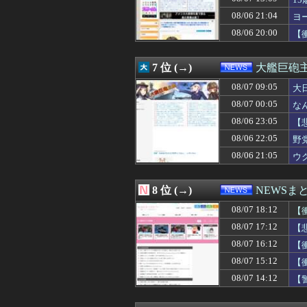
08/07 15:19
北海道江別大学生
08/07 15:15
ルールを守る気な
08/06 21:04
ヨ
08/07 15:13
増量ファミチキ食
08/06 20:00
【
08/07 15:12
【衝撃】みんな
08/07 15:10
【韓国サッカー協
08/07 15:10
【速報】エッセイ
7 位 (→)
大艦巨砲
08/07 15:09
「高市早苗はどん
08/07 15:08
08/07 09:05
アメリカには「
大
08/07 15:04
【閲覧注意動画】
08/07 00:05
な
08/07 15:04
親の遺産でニート最
08/06 23:05
【
08/07 15:03
「オーバーロード
08/07 15:00
韓国サッカー協会
08/06 22:05
野
08/07 15:00
任天堂、熊本地震
08/06 21:05
ウ
08/07 15:00
【悲報】生成AI
08/07 15:00
【速報】江別大学
08/07 15:00
日経平均2013「
8 位 (→)
NEWSま
08/07 15:00
【事件】「ジャ
08/07 18:12
08/07 14:55
韓国陸軍 砲撃訓
【
08/07 14:40
トランプ氏、「出
08/07 17:12
【
08/07 14:36
【動画】熊本県知
08/07 16:12
【
08/07 14:29
【悲報】東京都民
08/07 14:25
西側からの手痛い指
08/07 15:12
【
08/07 14:23
ラーメン屋はさ
08/07 14:12
【
08/07 14:22
【原爆の日】サヨ
08/07 14:19
中国「日本は原