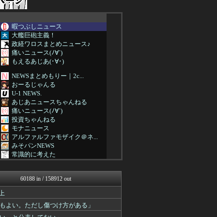
暇つぶしニュース
大艦巨砲主義！
政経ワロスまとめニュース♪
痛いニュース(ﾉ∀`)
もえるあじあ(･∀･)
NEWSまとめもりー｜2c...
おーるじゃんる
U-1 NEWS.
あじあニュースちゃんねる
痛いニュース(ﾉ∀`)
投資ちゃんねる
モナニュース
アルファルファモザイク＠ネ...
みそパンNEWS
常識的に考えた
ネトウヨにゅーす
国難にあってもの申す！！
60188 in / 158912 out
理想ちゃんねる
軍事・ミリタリー速報☆彡
上
まとめたニュース
もよい。ただし傷つけ方がある」
アルファルファモザイク＠ネ...
日本第一！ニュース録