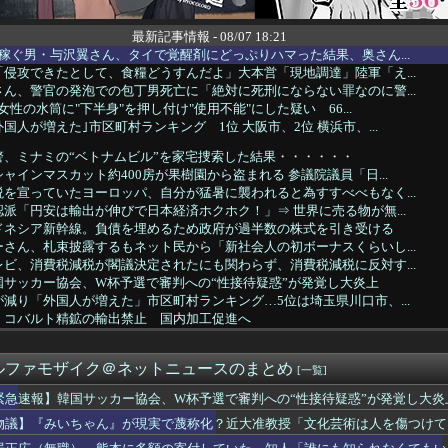
最新記事情報 - 08/07 18:21
稼ぐ男・与沢翼さん、タイで覚醒剤にどっぷりハマった結果、奥さん...
侵攻できたとして、食糧どうすんだよ」大本営「現地調達」陸軍「え...
ん、警官の発泡での包丁男死亡に「絶対に死刑にならない罪なのに警...
女性の水筒に"下半身"を押し付け"使用不能"にした疑い 66...
国人が増えた｣市区町村ランキング 1位 大阪市、2位 横浜市、...
警、ミナミの“ベトナムビル”を家宅捜索した結果・・・・・・
ャインマスカット約400房が果樹園から盗まれる 参議院議員「日...
を宣っていたヨーロッパ、自分が猛暑に襲われると為すすべべもなく...
派「円安は輸出が伸びで日本経済ホクホク！」⇒ 世界に売る物が無...
ドネシア新幹線。負債を埋めるため政府が過半数の株式を引き受ける
さん、札束披露するもネット民から「新社会人の初ボーナスくらいし...
ビ、消費税減税が閣議決定されたにも関わらず、消費税減税に反対す...
国サッカー協会、W杯予選で審判への“性接待疑惑”が発覚し大炎上
減り「外国人が増えた」市区町村ランキング…5位は埼玉県川口市、...
・コバルト精鉱の輸出禁止 国内加工促進へ
経験の娘婿を重役にして収賄で起訴された
しがらないEVを「売れたこと」にして補助金を騙し取る事案が横行...
ルファモザイク＠ネットニュースのまとめ
8.8インチタブレット｢iPlay 80 mini T...
[一覧]
練中だったK1E1戦車で火災、乗員は避難…エンジンルーム付近か...
緊急速報】韓国サッカー協会、W杯予選で審判への“性接待疑惑”が発覚し大炎
、何かで代替できないものか
物議】『みいちゃん』が現実で蔑称化？近大准教授「文化芸術は人を傷つけて
ゃん』が現実で蔑称化？近大准教授「文化芸術は人を傷つけてもよい...
続赤字へ 「貯金」数年で枯渇、研究者の削減不可避