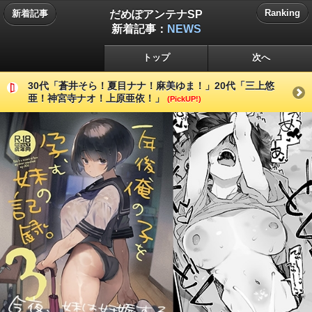
だめぽアンテナSP
Ranking
新着記事
新着記事：
NEWS
トップ
次へ
30代「蒼井そら！夏目ナナ！麻美ゆま！」20代「三上悠
亜！神宮寺ナオ！上原亜依！」
(PickUP!)