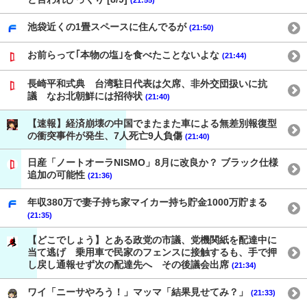
(21:55)
池袋近くの1畳スペースに住んでるが
(21:50)
お前らって｢本物の塩｣を食べたことないよな
(21:44)
長崎平和式典 台湾駐日代表は欠席、非外交団扱いに抗
議 なお北朝鮮には招待状
(21:40)
【速報】経済崩壊の中国でまたまた車による無差別報復型
の衝突事件が発生、7人死亡9人負傷
(21:40)
日産「ノートオーラNISMO」8月に改良か？ ブラック仕様
追加の可能性
(21:36)
年収380万で妻子持ち家マイカー持ち貯金1000万貯まる
(21:35)
【どこでしょう】とある政党の市議、党機関紙を配達中に
当て逃げ 乗用車で民家のフェンスに接触するも、手で押
し戻し通報せず次の配達先へ その後議会出席
(21:34)
ワイ「ニーサやろう！」マッマ「結果見せてみ？」
(21:33)