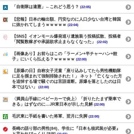
「自衛隊は違憲」←これどう思う？
(22:05)
【悲報】日本の輸出額、円安なのに人口少ない台湾と韓国
に抜かれてしまうｗｗｗｗｗ
(22:04)
【SNS】イオンモール爆発巡り遺族装う投稿拡散、投稿者
「閲覧数稼ぎや承認欲求止まらなくなった」
(22:02)
【画像あり】お前らはこの「ラーメン+半チャーハン+餃
子」にいくら払える？ｗｗｗｗｗ
(22:00)
【原爆の日】自称女子児童「座り込みしてたら男性機動隊
に足を掴まれて強制排除された！」 ネット「亡くなった方
を追悼する場で騒ぐのは言語道断。原爆を落としたのは日
本ではない」
(22:00)
〈満員山手線にベビーカーで炎上〉「折りたたまず乗車で
きる」はずなのに…JR東日本が示した見解
(22:00)
毛沢東に手紙を書いた将軍、翌月に失脚
(22:00)
長崎の語り部の男性(84)、学生に『日本も核武装が必要』
と言われびっくり [8/9]