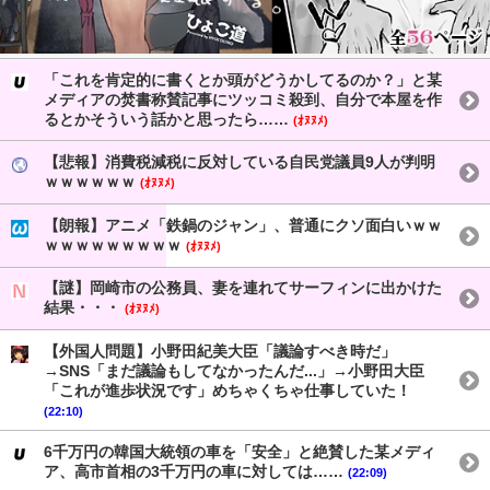
「これを肯定的に書くとか頭がどうかしてるのか？」と某
メディアの焚書称賛記事にツッコミ殺到、自分で本屋を作
るとかそういう話かと思ったら……
(ｵﾇﾇﾒ)
【悲報】消費税減税に反対している自民党議員9人が判明
ｗｗｗｗｗｗ
(ｵﾇﾇﾒ)
【朗報】アニメ「鉄鍋のジャン」、普通にクソ面白いｗｗ
ｗｗｗｗｗｗｗｗｗ
(ｵﾇﾇﾒ)
【謎】岡崎市の公務員、妻を連れてサーフィンに出かけた
結果・・・
(ｵﾇﾇﾒ)
【外国人問題】小野田紀美大臣「議論すべき時だ」
→SNS「まだ議論もしてなかったんだ...」→小野田大臣
「これが進歩状況です」めちゃくちゃ仕事していた！
(22:10)
6千万円の韓国大統領の車を「安全」と絶賛した某メディ
ア、高市首相の3千万円の車に対しては……
(22:09)