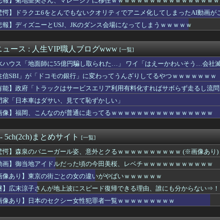
悲報】菊地亜美さん、マレーシアに移住ｗｗｗｗｗｗｗｗｗｗｗｗｗｗｗｗｗ
「修学旅行は無料化するべき。体験格差を放置するのか」←これ
驚愕】ドラクエ6をとんでもないクオリティでアニメ化してしまったAI動画が
王国ブラジルで進むサッカー離れ、36％が「関心なし」・・・・・...
「修学旅行は無料化するべき。体験格差を放置するのか」←これ
悲報】ディズニーとUSJ、JKのダンス会場になってしまうｗｗｗｗｗ
じの1番賢い買い方」←これｗｗｗｗｗｗｗｗｗｗ
選組、新たな党名は「いのちの党」 略称は「いのち」 [135...
ュース : 人生VIP職人ブログwww
[一覧]
ニュース、とんでもない放送事故をおこしてしまうｗｗｗｗｗｗｗ
の合流路線で速度合わせて合流塞いでくるトラックｗｗｗｗｗｗｗｗ...
水ハウス「地面師に55億円騙し取られた…」 ワイ「はえーかわいそう…会社
ナム女達の宅飲み、レベチｗｗｗｗｗｗｗｗｗｗｗｗｗｗｗｗｗｗｗ...
住信SBI」が「ドコモの銀行」に変わってうんざりしてるやつｗｗｗｗｗｗｗ
でおまえらさんの髪型ってどんな髪型なん？ｗｗｗｗｗｗｗｗｗｗ
京の街ごとの女の違いがやばいｗｗｗｗｗｗ
有能】政府「トラックはサービスエリア利用有料化すればサボらず走るし流問
ことは……女々しい」👈いや、雑魚のくせに鍛えないほうがダサいやろ
門家「日本車はダサい、見てて恥ずかしい」
保育士とゴム無しセク口ス中に剥き出しになったクリ◯リスを弄った...
画像】福岡、こんなのが普通に走ってるｗｗｗｗｗｗｗｗｗｗｗｗｗｗｗｗ
んと付き合いたいんやが
さん「垂れてたバストが上がった！今が一番大きい！」豊満な下着姿...
ー部女子、部活が終わっても太ももがえっちすぎる
 - 5ch(2ch)まとめサイト
[一覧]
た嫁が抜いてくれないので出会い系で知り合った女とやったwwww
摘出手術で腫瘍の無い部位を摘出してしまう 手術ミスで50代女性...
驚愕】森泉のバニーガール姿、意外とクるｗｗｗｗｗｗｗｗｗｗ (※画像あり)
レ、月収1億円ｗｗｗｗｗｗｗｗｗｗｗｗｗｗｗｗｗｗｗｗ
動画】御当地アイドルだった頃の今田美桜、レベチｗｗｗｗｗｗｗｗｗｗｗ
ーム内の一部フォント変更へ 値上げの影響か
セールやってたwwwwwww
画像あり】東京の街ごとの女の違いがやばいｗｗｗｗｗｗ
の鍛えた腹筋、エチエチすぎるｗｗｗwｗｗｗｗｗｗｗｗ❤
謎】広末涼子さんが地上波にスピード復帰できる理由、誰にも分からない⇒！
腹筋するとイっちゃう。一体なぜ？』⇒原因がこれｗ
画像あり】日本のセクシー女性犯罪者一覧ｗｗｗｗｗｗｗｗｗ
のライブ、上空から客を撮影した結果wwwwwww
ギ食を広めようとして倒産した人、全く諦めて居なかった
さんが地上波にスピード復帰できる理由、誰にも分からない⇒！