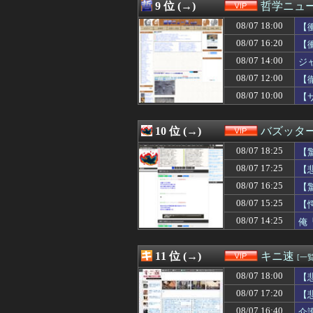
08/07 15:35
SNSで異性とや
9 位 (→)
哲学ニュー
08/07 15:34
【画像】声優の井
08/07 18:00
08/07 15:33
ワイ童貞くん、飲
【
08/07 15:33
【画像】杉原杏
物
08/07 16:20
【
08/07 15:31
【悲報】ぶっちゃ
08/07 14:00
ジ
08/07 15:30
【動画】高須幹弥
08/07 15:30
【画像】元大関
08/07 12:00
【
08/07 15:25
【愕然】パチ屋で
08/07 10:00
【
08/07 15:20
【悲報】ディズニ
る
08/07 15:15
保健師「まずは社
08/07 15:15
デリヘルでオキニ
10 位 (→)
バズッタ
08/07 15:12
【朗報】明日8月
08/07 18:25
【
08/07 15:12
国「みんな、マ
08/07 15:10
【速報】北海道江
08/07 17:25
【
08/07 15:09
【画像】ドイツの
08/07 16:25
【
08/07 15:09
【動画】まるで
08/07 15:09
08/07 15:25
【画像】本田望
【
08/07 15:09
【佐賀】「神社
08/07 14:25
俺
08/07 15:05
【悲報】ディズニ
08/07 15:03
【速報】デジモン
08/07 15:03
【画像】稲村亜
11 位 (→)
キニ速
[一覧
08/07 15:01
【速報】乳にすべ
08/07 18:00
【
08/07 15:00
【速報】北海道江
08/07 14:40
【速報】SnowM
08/07 17:20
【
08/07 14:39
奈須きのこ「個人
08/07 16:40
介