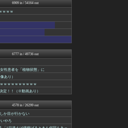
6909 in / 54164 out
Zチャンネル＠VIP
いたしん！
ｗｗｗｗ
BIPブログ
VIPPER速報
もみあげチャ～シュ～
ネギ速
ネギ速
ネギ速
VIPワイドガイド
(*ﾟ∀ﾟ)ゞカガクニュー...
6777 in / 49736 out
ネギ速
キニ速
スコールちゃんねる｜２ちゃ...
代女性患者を「植物状態」に
うしみつ-5chまとめ-
画像あり）
ネギ速
不思議.net - 5ch...
ｗｗｗｗｗｗｗｗｗｗ
筋肉速報
開催決定！！（※動画あり）
ネギ速
いたしん！
おうまがタイムズ
4578 in / 26299 out
BIPブログ
【2ch】ニュー速クオリテ...
しか目が行かない
マジキチ速報
サいやろ
ネギ速
 「1日違えば億稼げるときも何回もあっ