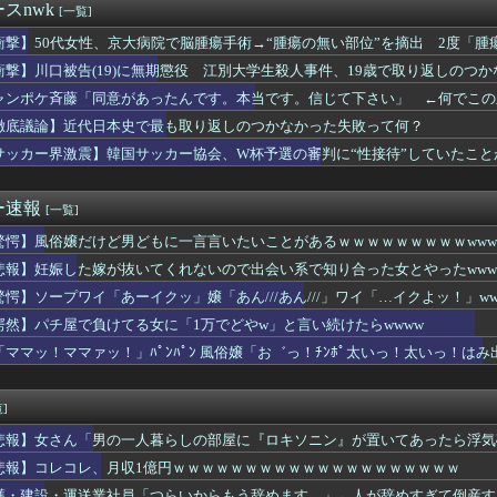
りとり《不倫》になる？→既婚男女の約7割「なる」⇒！
スnwk
[一覧]
口裕香さん(38)、新作写真集でご自慢の尻とおっぱいを披露ｗｗ...
み屋で知り合ったばかりの28歳女にチ○コを貪られた結果ｗｗｗｗ...
衝撃】50代女性、京大病院で脳腫瘍手術→“腫瘍の無い部位”を摘出 2度「腫
璃とかいうエチエチ投資家
状態”に
衝撃】川口被告(19)に無期懲役 江別大学生殺人事件、19歳で取り返しのつ
け巨乳が好きなやつ、集まれwwwwwwwwwwwww
ャンポケ斉藤「同意があったんです。本当です。信じて下さい」 ←何でこの
先生にキレるショートスリーパー・堀大輔氏が怖いと話題にｗｗｗｗ...
・貴景勝の湊川親方、誕生日を迎え『誰！？』と話題にｗｗｗ
徹底議論】近代日本史で最も取り返しのつかなかった失敗って何？
負けてる女に「1万でどやw」と言い続けたらwwww
サッカー界激震】韓国サッカー協会、W杯予選の審判に“性接待”していたこ
ーとUSJ、JKのダンス会場になってしまうｗｗｗｗｗ
食で大盛り頼むのを辞めてみます？」ワイ「食っちゃいけないものを...
に毎回チップ10000渡してる→こうなるwww
ー速報
[一覧]
8日は銀だこの日！先着88名に8個入りを88円で提供
驚愕】風俗嬢だけど男どもに一言言いたいことがあるｗｗｗｗｗｗｗｗｗwww
イナ保険証に慣れてきたー？」
別大学生殺人事件、主犯格の川口被告(19)に無期懲役の判決・・...
悲報】妊娠した嫁が抜いてくれないので出会い系で知り合った女とやったwww
『ナチス時代の国会』がガチでカッコ良すぎるwwwwwww
驚愕】ソープワイ「あーイクッ」嬢「あん///あん///」ワイ「…イクよッ！」ww
アニメみたいな乳袋の女子高生ｗｗｗwｗｗｗｗｗｗｗｗ❤
結ちゃん、お胸スゴすぎｗｗｗｗｗｗｗｗｗ
愕然】パチ屋で負けてる女に「1万でどやw」と言い続けたらwwww
に外国人が住み着いている」と通報 不法残留でネパール国籍の男逮捕
「ママッ！ママァッ！」ﾊﾟﾝﾊﾟﾝ 風俗嬢「お゛っ！ﾁﾝﾎﾟ太いっ！太いっ！はみ
ーのおいなり巻（600円）、卑猥すぎて賛否両論ｗｗｗｗｗｗ(画...
が過去最高益。2000年のアニメ放送当時を上回る
美さん
]
ての栄養が回った超巨乳、見つかるwwwwww
悲報】女さん「男の一人暮らしの部屋に『ロキソニン』が置いてあったら浮気
別大学生殺人事件、主犯格の川口被告(19)に無期懲役の判決・・...
anファンのおばさんたちの集まり「Snow Woman」、ラ...
悲報】コレコレ、月収1億円ｗｗｗｗｗｗｗｗｗｗｗｗｗｗｗｗｗｗｗｗ
的にもぽち先生の『姉なるもの』には大変お世話になっていますので...
護・建設・運送業社員「つらいからもう辞めます…」←人が辞めすぎて倒産す