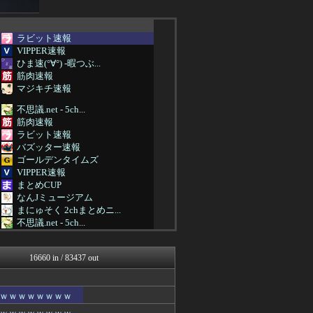
ラビット速報
VIPPER速報
ひま速(°∀°) -暇つぶ...
筋肉速報
マジキチ速報
不思議.net - 5ch...
筋肉速報
ラビット速報
バズッター速報
ゴールデンタイムズ
VIPPER速報
まとめCUP
なんJミュージアム
まにゅそく 2chまとめニ...
不思議.net - 5ch...
いたしん！
哲学ニュースnwk
16660 in / 83437 out
なんJクエスト
ネラーボイス
キニ速
ｗｗｗｗｗｗｗｗ
なんJクエスト
なんJクエスト