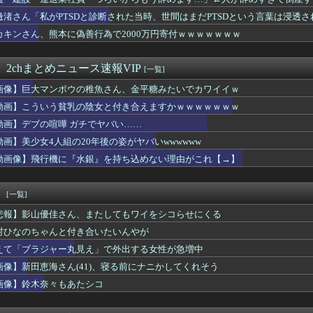
いマッチョが好き」←これｗｗｗｗｗ
WWWWWWWWWW
さん、風呂でお◯ぱいを浮かせてしまうｗｗｗｗｗｗｗｗｗｗｗ
邊渚さん「私がPTSDと診断された当時、世間はまだPTSDという言葉は浸透
「ギャハハハハ(品のない笑い方)」ワイ「うるせぇな…どうせFラ...
カキンさん、熊本に偽善行為で2000万円寄付ｗｗｗｗｗｗｗ
植えてはいけない植物」を小学校に植えた→20年経って見に行くと...
はやめとけ」という風潮、広まりつつある・・・
帆さん、アドリブで相手役の手を取りおっぱいに押し当ててしまう
 2chまとめニュース速報VIP
[一覧]
ッ！」ﾊﾟﾝﾊﾟﾝ 風俗嬢「お゛っ！ﾁﾝﾎﾟ太いっ！太いっ！...
画像】巨大マンボウの稚魚さん、金平糖みたいでカワイイｗ
でアルファードを残クレじゃなくて一括で買えちゃう私って素敵」
社員、意地でも9月の社員旅行の計画をやらない・・・・・
動画】こういう貧乳の陰女と付き合えますかｗｗｗｗｗｗｗ
、寂しさに耐えかねて猫カフェに行った結果ww
動画】デブの喧嘩 ガチでヤバい……
インさん、主人公の股間に乳を押し当ててしまうwwwww
るようになるツボがある」女性へのわいせつな行為で音楽クリエイタ...
動画】美少女4人組の20年後の姿がヤバいwwwwww
neSE、女子高生を追い詰めてしまう・・・
動画像】飛行機に『水銀』を持ち込めない理由がこれ【→】
しちゃったぁ…あたしまだJCだよー(ﾊﾟｼｬｰ」
嘩 ガチでヤバい……
「新ケロロに福田組が出ます！」→爆死 ちいかわの監督「原作に忠...
！
[一覧]
頭で考えない子」。すぐ検索が当たり前に 「タイパ」至上主義・・...
悲報】影山優佳さん、またしてもワイをシコらせにくる
同意があったんです。本当です。信じて下さい」 ←何でこの主張が...
ロに福田組が出ます！」→爆死 ちいかわの監督「原作に忠実に」→...
村ひなのちゃんと付き合いたいんやが
んの作者さん、泣いてしまう😭 （※画像あり）
えて「ブラジャー丸見え」で外出する女性が急増中
(31)のベッドシーン、エロすぎるwwwwwww
画像】新田恵海さん(41)、寝る前にナニかしてくれそう
最新話、ヤバすぎる
小力 西口DXプロレス8月大会でリング復帰 対戦相手はクロちゃ...
画像】鈴木奈々もあたシコ
い陽キャ女さん、自らのムホホなお乳を見せびらかしてしまうｗｗｗ...
ン西野亮廣、熊本支援炊き出し「カレー」で炎上するｗｗｗ