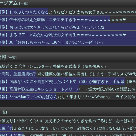
ージアム
[一覧]
開発、着るだけで瞬時に-15℃冷却する冷感ポンチョ3,980...
ャー丸見え」で外出する女性が急増中
画像】しゃぶりつきたくなるようなピチピチ太もも女子さんｗｗｗwｗｗｗｗ
、谷間でネコを飼育してしまうwwwwww
画像】佳子様の鍛えた腹筋、エチエチすぎるｗｗｗwｗｗｗｗｗｗｗｗ❤
さん、マレーシアに移住ｗｗｗｗｗｗｗｗｗｗｗｗｗｗｗｗｗｗｗｗ...
の女の子、38kgまでダイエットしてまるで別人になる
画像】おっぱいの大きさってこれくらいがちょうどいいよね
平「マジで笑わなくね？」井端監督、競馬の話題では饒舌だった模様
動画】まるでアニメみたいな乳袋の女子高生ｗｗｗwｗｗｗｗｗｗｗｗ❤
ランスはダサい！onは時代遅れ！サロモンを買え！って言われたか...
画像】JC「妊娠しちゃったぁ…あたしまだJCだよー(ﾊﾟｼｬｰ」
ん「私がPTSDと診断された当時、世間はまだPTSDという言葉...
の海外事務所を全廃へ「公務員が海外で遊ぶためにあるだけ」 [...
の海外事務所を全廃へ「公務員が海外で遊ぶためにあるだけ」 [...
速報
[一覧]
戦争史振り返ると思ったけど日本より欧米が諸悪の根源やん
業社員「つらいからもう辞めます…」←人が辞めすぎて倒産する会社...
京駅近くに「地下シェルター」整備を正式表明（※画像あり）
猛暑と資金難に苦しむ・・・
大病院、脳腫瘍摘出手術で腫瘍の無い部位を摘出してしまう 手術ミスで50
、お胸が立体視みたいになるｗｗｗｗｗｗｗｗｗｗ （※画像あり）
氏、元ジャンポケ斉藤の事件に「有罪で良い」「実刑まで出すのが妥...
悲報】面識ないJCに不同意性交したバイト男（56）が怖すぎる 千葉県（※
本のセクシー女性犯罪者一覧ｗｗｗｗｗｗｗｗｗ
動画】高須幹弥先生にキレるショートスリーパー・堀大輔氏が怖いと話題にｗ
、投資8年「一度もプラスになったことはない」の逆億り人生活 ...
速報】SnowManファンのおばさんたちの集まり「Snow Woman」、ライブ
ーの裏でヤニ吸う2人とかいうヤバすぎるアニメ
さん(41)、寝る前にナニかしてくれそう
「ダルい料理トップ10に入る」夏の冷やし中華 「あり得ないほど...
[一覧]
、コスプレでうっかりえちえちな谷間がwwwwww
 FACE」の人気が低下・・・
画像あり】中学生くらいに見える女の子がうなぎを食べてるけど、おっぱいに
生リンチ殺人主犯の男(当時18歳)に「無期懲役」の判決
山薫「鍛えることは……女々しい」👈いや、雑魚のくせに鍛えないほうがダ
新選組改名へ
卓球】水谷隼氏、投資8年「一度もプラスになったことはない」の逆億り人生活