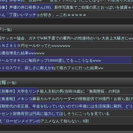
「あーイクッ」嬢「あん///あん///」ワイ「…イクよッ！...
」
会長、UEFAが許してくれなくて詰む
画像】声優の井口裕香さん(38)、新作写真集でご自慢の尻とおっぱいを披露ｗ
(19)に無期懲役 江別大学生殺人事件、19歳で取り返しのつか...
さん「丁度いいマッチョが好き」←これｗｗｗｗｗ
JCに不同意性交したバイト男（56）が怖すぎる 千葉県（※画像...
タコ殴りにされて被害届出したんやけど示談金どれくらいいけそう？...
果wwwwww
P
[一覧]
震が起きたその瞬間、八代市の「熊本総合病院」の手術室の様子…
6をとんでもないクオリティでアニメ化してしまったAI動画がこち...
国サッカー協会、ガチでW杯予選での審判への性接待がバレ大炎上大騒ぎにww
いの大きさってこれくらいがちょうどいいよね
ＡＮＺＡ１０円セールやってたwwwwwww
キュートなお尻をしてるヒロインwwwwwwwwww
の通信簿見た結果wwwwww
こうよ！」後輩♀「ありがとうございます！棚橋も誘いますね！」←...
存可能、潜水スーツを着用させた水中用ゴキブリを開発
リヘルでオキニに毎回チップ10000渡してる→こうなるwww
う貧乳の陰女と付き合えますかｗｗｗｗｗｗｗ
ットロスワイ、寂しさに耐えかねて猫カフェに行った結果ww
ゃん、とち狂ったツイートをするｗｗｗｗｗｗｗ
実にハゲるであろう髪質と抜け具合なんやが！！
々もあたシコ
速報
[一覧]
子のJK時代、ガチで大変なことになるwwww
PTSDと診断された当時、世間はまだPTSDという言葉は浸透さ...
江別事件】大学生リンチ殺人主犯の男(当時18歳)に「無期懲役」の判決
離れ｣が止まらない・・・
乞食速報】メキシコ麻薬カルテルのリーダーの情報提供で39億円！お前ら急
、熊本に多額の寄付していた。知人「誰にも知られなくてもいい、と...
河期世代の非正規、年金を払っていないので11年後には生活保護に殺到、ど
PTSDと診断された当時、世間はまだPTSDという言葉は浸透さ...
本に偽善行為で2000万円寄付ｗｗｗｗｗｗｗ
ッセント財務長官は円高に協力してほしそうにこっちを見ている
はやめとけ」という風潮、広まりつつある・・・
0代「ローゼンメイデンのアニメなんて知らない」8割
ADHDの人が治療しなかったらこんな人生です」→
コカンになる