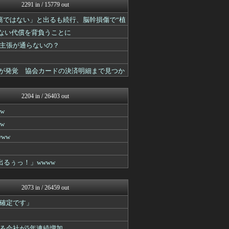
不思議.net - 5ch...
2291 in / 15779 out
筋肉速報
瘍ではない」と出るも続行、脳幹損傷で“植
えっ!?またここのサイト?
いたしん！
かない代償を背負うことに
BIPブログ
主張が通らないの？
ラビット速報
【2ch】ニュー速クオリテ...
バズッター速報
とが発覚 協会カードの決済明細まで見つか
VIPPER速報
りぷらい速報
まとめCUP
2204 in / 26403 out
ゴールデンタイムズ
w
キニ速
スコールちゃんねる｜２ちゃ...
w
ぶる速-VIP
ww
なんJミュージアム
うしみつ-5chまとめ-
コノユビニュース｜みんなの...
出るぅっ！」wwww
不思議.net - 5ch...
Zチャンネル＠VIP
いたしん！
2073 in / 26459 out
BIPブログ
確定です」
【2ch】ニュー速クオリテ...
ラビット速報
ゴールデンタイムズ
る会社が5年連続増加