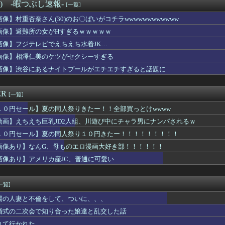
高梨、不倫…
°) -暇つぶし速報-
[一覧]
豪華すぎると話題に なんでyoutubeに負けたのか・・・
画像】村重杏奈さん(30)のお〇ぱいがコチラwwwwwwwwwwww
下味つけてピンサロいったらｗｗｗｗｗｗｗｗｗwwww
こ」がガチに過去最大レベルに混みそうwwwwwwwwwwww...
画像】避難所の女がHすぎるｗｗｗｗｗ
ット×#スポニチ コラボグッズ発売決定！
画像】フジテレビでえちえち水着JK…
座して必死に頼んだらこうなるwww
画像】相澤仁美のケツがセクシーすぎる
さんな、動画編集で食っていこうと思うんだ』→結果
ル「男の人って、こういうの見ると興奮するんだよね笑❤」ﾊﾟｼｬ
画像】渋谷にあるナイトプールがエチエチすぎると話題に
従業員(79)、同僚(52)の言葉遣いが悪いという理由でクビ...
プで会う約束してた相手にこの返信送ったらブロックされたんやが
ER
[一覧]
１０円セール】夏の同人祭りきたー！！全部買っとけwwww
動画】えちえち巨乳JD2人組、川遊び中にチャラ男にナンパされるｗ
１０円セール】夏の同人祭り１０円きたー！！！！！！！！！
画像あり】なんG、母ものエロ漫画大好き部！！！！！！
画像あり】アメリカ産JC、普通に可愛い
一覧]
場の人妻と不倫をして、ついに、、、
婚式の二次会で知り合った娘達と乱交した話
れて行かれた