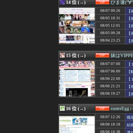
08/07 13:30
14 位 (→)
【速報】巨人、
ひま速(°∀
08/07 13:27
ニコニコ出身者が
08/07 09:26
【
08/07 13:25
【悲報】ちんぽに
08/07 13:20
08/05 18:31
【緊急】明日「銀だ
【
08/07 13:16
パワプロクンポケ
08/05 12:01
【
08/07 13:15
同僚の美人に土下
08/05 09:28
【
08/07 13:09
三児のパパ『父
08/07 13:09
【画像あり】ギャ
08/04 23:25
【
08/07 13:09
【大阪】建設会社の
08/07 13:03
【悲報】マチア
15 位 (→)
妹はVIPP
08/07 07:00
【
08/07 06:00
【
08/06 22:00
【
08/06 21:21
【
08/06 19:27
【
16 位 (→)
easterEgg
[
08/07 12:26
職
08/06 18:18
結
08/06 10:38
連