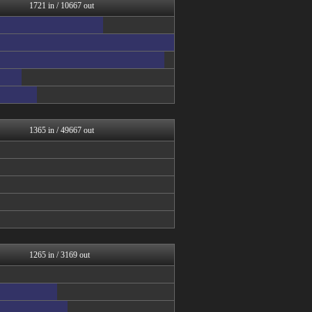
【2ch】ニュー速クオリテ...
1721 in / 10667 out
ぶる速-VIP
バズッター速報
キニ速
ゴールデンタイムズ
まとめCUP
ぶる速-VIP
なんJミュージアム
コノユビニュース｜みんなの...
Zチャンネル＠VIP
1365 in / 49667 out
1265 in / 3169 out