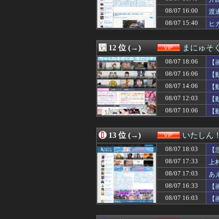
08/07 14:34
女さん「丁度い
W
08/07 16:00
08/07 14:33
【ｼｺ画像】女
渡
08/07 14:33
バイト先の元ヤン
08/07 15:40
ヒ
08/07 14:31
【復讐】絶対に「
08/07 14:30
「片親の女だけ
08/07 14:30
【悲報】吉岡里
12 位 (→)
まにゅそく
08/07 14:25
俺「ママッ！ママァ
08/07 18:06
【
08/07 14:20
女の子「20歳
08/07 14:18
【衝撃】Z新入
08/07 16:06
【
08/07 14:15
ペットロスワイ
08/07 14:06
【
08/07 14:11
【朗報】巨乳ヒロ
08/07 12:03
08/07 14:09
【事件】「声が出
【
08/07 14:09
【画像】iPho
08/07 10:06
【
08/07 14:09
【画像】JC「妊娠
08/07 14:06
【動画】デブの喧
08/07 14:03
【なぞ】福田監督
13 位 (→)
いたしん
08/07 14:00
急増する「自分の
08/07 18:03
【
08/07 14:00
ジャンポケ斉藤「
08/07 13:50
福田雄一「新ケロ
08/07 17:33
上
08/07 13:50
【悲報】みいちゃ
08/07 17:03
あ
08/07 13:41
【朗報】山田涼介
08/07 16:33
【
08/07 13:39
ぐらんぶる原作
08/07 13:34
【プロレス】長州
08/07 16:03
【
08/07 13:33
【ｼｺ画像】エ口
08/07 13:31
【悲報】キンコ