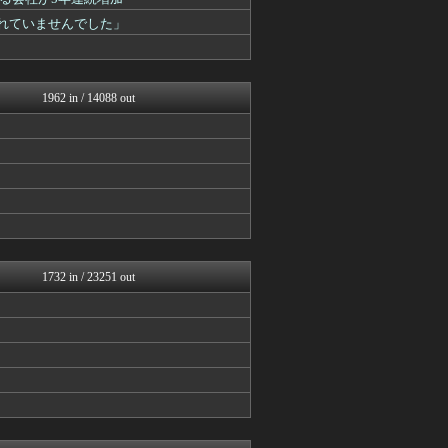
筋肉速報
えっ!?またここのサイト?
されていませんでした」
いたしん！
おうまがタイムズ
【2ch】ニュー速クオリテ...
VIPPER速報
1962 in / 14088 out
バズッター速報
もみあげチャ～シュ～
NEWSぽけまとめーる
まとめCUP
BIPブログ
コノユビニュース｜みんなの...
ぶる速-VIP
なんJミュージアム
まにゅそく 2chまとめニ...
Zチャンネル＠VIP
1732 in / 23251 out
【2ch】ニュー速クオリテ...
哲学ニュースnwk
VIPPER速報
ラビット速報
BIPブログ
ゴールデンタイムズ
筋肉速報
えっ!?またここのサイト?
おうまがタイムズ