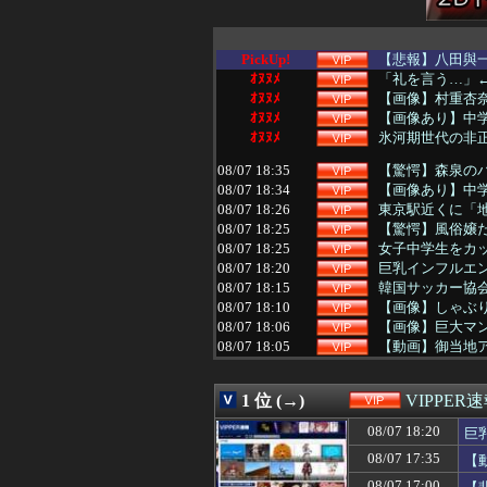
PickUp!
【悲報】八田與一
ｵﾇﾇﾒ
「礼を言う…」←
ｵﾇﾇﾒ
【画像】村重杏奈さ
ｵﾇﾇﾒ
【画像あり】中学
ｵﾇﾇﾒ
氷河期世代の非正
08/07 18:35
【驚愕】森泉のバ
08/07 18:34
【画像あり】中学
08/07 18:26
東京駅近くに「
08/07 18:25
【驚愕】風俗嬢
08/07 18:25
女子中学生をカ
08/07 18:20
巨乳インフルエ
08/07 18:15
韓国サッカー協
08/07 18:10
【画像】しゃぶり
08/07 18:06
【画像】巨大マ
08/07 18:05
【動画】御当地
08/07 18:03
【悲報】影山優
08/07 18:00
【衝撃】50代女
1 位 (→)
VIPPER
08/07 18:00
【困惑】このグ
08/07 18:00
米、10kg5,00
08/07 18:20
巨
08/07 18:00
【悲報】女さん「
08/07 17:35
【
08/07 17:56
【困惑】BPO青
08/07 17:51
【衝撃】JRA高杉
08/07 17:00