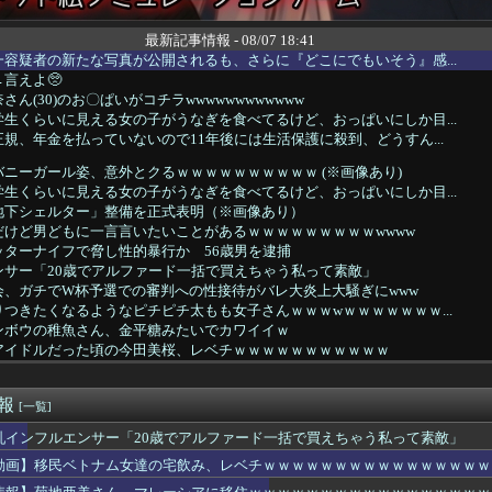
最新記事情報 - 08/07 18:41
容疑者の新たな写真が公開されるも、さらに『どこにでもいそう』感...
言えよ🥺
ん(30)のお〇ぱいがコチラwwwwwwwwwwww
生くらいに見える女の子がうなぎを食べてるけど、おっぱいにしか目...
規、年金を払っていないので11年後には生活保護に殺到、どうすん...
ニーガール姿、意外とクるｗｗｗｗｗｗｗｗｗｗ (※画像あり)
生くらいに見える女の子がうなぎを食べてるけど、おっぱいにしか目...
地下シェルター」整備を正式表明（※画像あり）
だけど男どもに一言言いたいことがあるｗｗｗｗｗｗｗｗｗwwww
ッターナイフで脅し性的暴行か 56歳男を逮捕
ンサー「20歳でアルファード一括で買えちゃう私って素敵」
会、ガチでW杯予選での審判への性接待がバレ大炎上大騒ぎにwww
つきたくなるようなピチピチ太もも女子さんｗｗｗwｗｗｗｗｗｗｗ...
ンボウの稚魚さん、金平糖みたいでカワイイｗ
アイドルだった頃の今田美桜、レベチｗｗｗｗｗｗｗｗｗｗｗ
佳さん、またしてもワイをシコらせにくる
性、京大病院で脳腫瘍手術→“腫瘍の無い部位”を摘出 2度「腫瘍...
速報
ランドセイコー買うかガチで迷うｗｗｗｗｗｗｗｗｗｗ
[一覧]
0円ｗｗｗｗｗｗ
乳インフルエンサー「20歳でアルファード一括で買えちゃう私って素敵」
男の一人暮らしの部屋に『ロキソニン』が置いてあったら浮気確定で...
動画】移民ベトナム女達の宅飲み、レベチｗｗｗｗｗｗｗｗｗｗｗｗｗｗｗｗ
少年委、猫耳キャラの喫煙＆薬物使用風アニメをガチ議論・・・・・...
吏麒騎手（20）、38勝も7月19日を最後に騎乗なしのままフ...