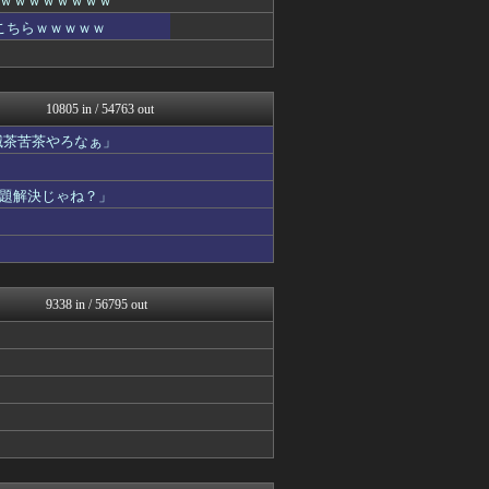
ｗｗｗｗｗｗｗｗ
思考ちゃんねる
こちらｗｗｗｗｗ
なんJクエスト
V速ニュップ
なんJクエスト
スコールちゃんねる｜２ちゃ...
10805 in / 54763 out
うしみつ-5chまとめ-
なんJクエスト
滅茶苦茶やろなぁ」
VIPPER速報
なんJクエスト
不思議.net - 5ch...
題解決じゃね？」
筋肉速報
えっ!?またここのサイト?
いたしん！
なんJクエスト
BIPブログ
9338 in / 56795 out
バズッター速報
ラビット速報
キニ速
ゴールデンタイムズ
まとめCUP
なんJミュージアム
うしみつ-5chまとめ-
ぶる速-VIP
コノユビニュース｜みんなの...
不思議.net - 5ch...