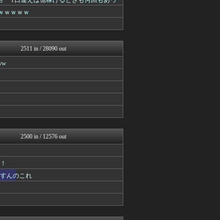
バズッター速報
ネギ速
ｗｗｗｗｗ
哲学ニュースnwk
ラビット速報
NEWSぽけまとめーる
まとめCUP
2511 in / 28090 out
ゴールデンタイムズ
VIPPER速報
w
なんJミュージアム
ぶる速-VIP
うしみつ-5chまとめ-
コノユビニュース｜みんなの...
まにゅそく 2chまとめニ...
不思議.net - 5ch...
Zチャンネル＠VIP
いたしん！
2500 in / 12576 out
BIPブログ
ヒロイモノ中毒
【2ch】ニュー速クオリテ...
げ！
ネラーボイス
うすんのこれ
キニ速
キニ速
スコールちゃんねる｜２ちゃ...
うしみつ-5chまとめ-
ゴールデンタイムズ