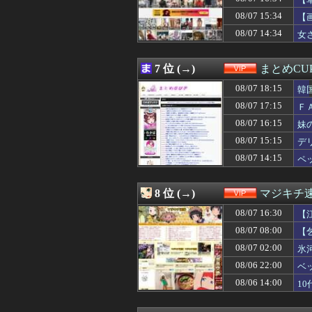
08/07 16:25
【驚愕】ソープワイ
た
08/07 16:23
【悲報】FIFA
08/07 15:34
【
08/07 16:20
【衝撃】川口被告
08/07 14:34
女
08/07 16:20
【悲報】面識ない
08/07 16:18
【衝撃】上司から
08/07 16:15
妹の通信簿見た結
7 位 (→)
まとめCU
08/07 16:12
【動画】熊本地
08/07 16:10
08/07 18:15
【驚愕】ドラクエ
韓
08/07 16:09
【画像】おっぱ
08/07 17:15
Ｆ
08/07 16:09
【画像】こういう
08/07 16:15
妹
08/07 16:09
ワイ「メシでも行
08/07 16:09
水中で三時間生
08/07 15:15
デ
08/07 16:06
【動画】こうい
08/07 14:15
ペ
08/07 16:05
【悲報】クロち
08/07 16:03
【悲報】もう確
08/07 16:03
【画像】鈴木奈
8 位 (→)
マジキチ
08/07 16:01
【画像】大谷真美
08/07 16:30
08/07 16:01
渡邊渚さん「私が
【
08/07 16:00
富裕層の｢ペット
08/07 08:00
【
08/07 16:00
中居正広（無職）
08/07 02:00
氷
08/07 16:00
渡邊渚さん「私が
08/07 15:40
ヒカキンさん、熊
08/06 22:00
ベ
08/07 15:40
「片親の女だけ
08/06 14:00
1
08/07 15:39
【画像】精神科「
08/07 15:39
みいちゃん、セ