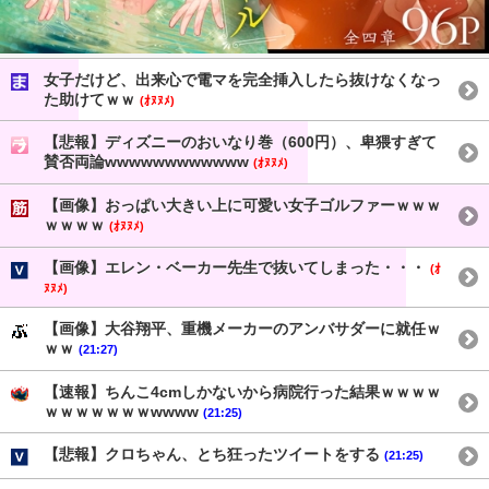
女子だけど、出来心で電マを完全挿入したら抜けなくなっ
た助けてｗｗ
(ｵﾇﾇﾒ)
【悲報】ディズニーのおいなり巻（600円）、卑猥すぎて
賛否両論wwwwwwwwwwww
(ｵﾇﾇﾒ)
【画像】おっぱい大きい上に可愛い女子ゴルファーｗｗｗ
ｗｗｗｗ
(ｵﾇﾇﾒ)
【画像】エレン・ベーカー先生で抜いてしまった・・・
(ｵ
ﾇﾇﾒ)
【画像】大谷翔平、重機メーカーのアンバサダーに就任ｗ
ｗｗ
(21:27)
【速報】ちんこ4cmしかないから病院行った結果ｗｗｗｗ
ｗｗｗｗｗｗｗwwww
(21:25)
【悲報】クロちゃん、とち狂ったツイートをする
(21:25)