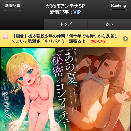
だめぽアンテナSP
Ranking
新着記事
新着記事：
VIP
トップ
次へ
【画像】栃木強殺少年の仲間「何十年でも待つから反省し
てこい」強殺犯「ありがとう！頑張るよ」
(PickUP!)