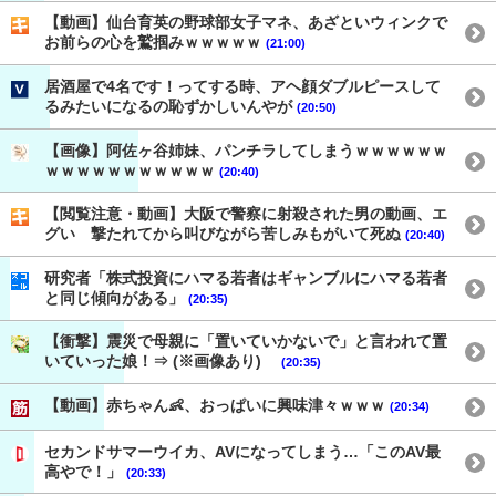
【動画】仙台育英の野球部女子マネ、あざといウィンクで
お前らの心を鷲掴みｗｗｗｗｗ
(21:00)
居酒屋で4名です！ってする時、アヘ顔ダブルピースして
るみたいになるの恥ずかしいんやが
(20:50)
【画像】阿佐ヶ谷姉妹、パンチラしてしまうｗｗｗｗｗｗ
ｗｗｗｗｗｗｗｗｗｗｗ
(20:40)
【閲覧注意・動画】大阪で警察に射殺された男の動画、エ
グい 撃たれてから叫びながら苦しみもがいて死ぬ
(20:40)
研究者「株式投資にハマる若者はギャンブルにハマる若者
と同じ傾向がある」
(20:35)
【衝撃】震災で母親に「置いていかないで」と言われて置
いていった娘！⇒ (※画像あり)
(20:35)
【動画】赤ちゃん👶、おっぱいに興味津々ｗｗｗ
(20:34)
セカンドサマーウイカ、AVになってしまう…「このAV最
高やで！」
(20:33)