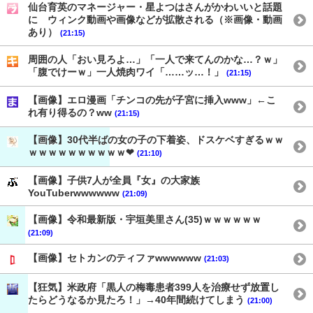
仙台育英のマネージャー・星よつはさんがかわいいと話題
に ウィンク動画や画像などが拡散される（※画像・動画
あり）
(21:15)
周囲の人「おい見ろよ…」「一人で来てんのかな…？ｗ」
「腹でけーｗ」一人焼肉ワイ「……ッ…！」
(21:15)
【画像】エロ漫画「チンコの先が子宮に挿入www」←こ
れ有り得るの？ww
(21:15)
【画像】30代半ばの女の子の下着姿、ドスケベすぎるｗｗ
ｗｗｗｗｗｗｗｗｗｗ❤
(21:10)
【画像】子供7人が全員『女』の大家族
YouTuberwwwwww
(21:09)
【画像】令和最新版・宇垣美里さん(35)ｗｗｗｗｗｗ
(21:09)
【画像】セトカンのティファwwwwww
(21:03)
【狂気】米政府「黒人の梅毒患者399人を治療せず放置し
たらどうなるか見たろ！」→40年間続けてしまう
(21:00)