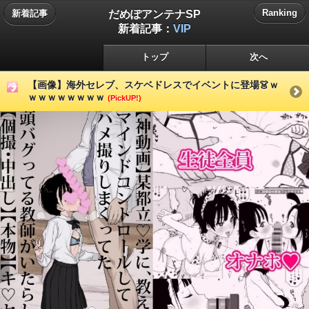
だめぽアンテナSP
Ranking
新着記事
新着記事：
VIP
トップ
次へ
【画像】海外セレブ、スケベドレスでイベントに登場👗ｗ
ｗｗｗｗｗｗｗｗ
(PickUP!)