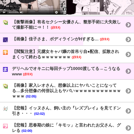
【衝撃画像】有名セクシー女優さん、整形手術に大失敗し
て撮影不能に⇒！！
(ｵﾇﾇﾒ)
【画像】佳子さま、ボディラインがHすぎる…
(ｵﾇﾇﾒ)
【閲覧注意】元臆女キャバ嬢の首吊り自●配信、拡散され
まくって終わるｗｗｗｗｗｗｗ
(ｵﾇﾇﾒ)
デリヘルでオキニに毎回チップ10000渡してる→こうなる
www
(ｵﾇﾇﾒ)
【画像】家入レオさん、想像以上にヤバいことになって
る…多分想像の何倍以上もヤバいｗｗｗｗｗｗｗｗｗｗｗ
ｗｗｗ
(02:05)
【悲報】イッヌさん、飼い主の『レズプレイ』を見てドン
引き・・・
(02:02)
【悲報】思春期の娘に「キモッ」と言われたお父さん、グ
レる
(02:00)