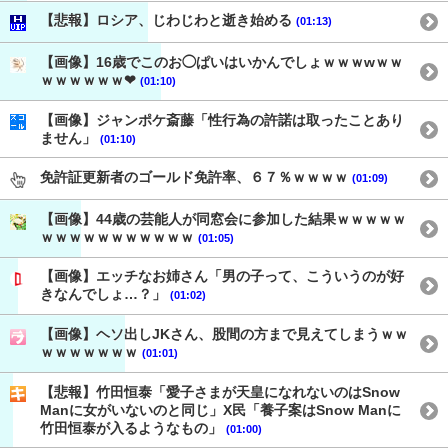
【悲報】ロシア、じわじわと逝き始める
(01:13)
【画像】16歳でこのお◯ぱいはいかんでしょｗｗｗwｗｗ
ｗｗｗｗｗｗ❤
(01:10)
【画像】ジャンポケ斎藤「性行為の許諾は取ったことあり
ません」
(01:10)
免許証更新者のゴールド免許率、６７％ｗｗｗｗ
(01:09)
【画像】44歳の芸能人が同窓会に参加した結果ｗｗｗｗｗ
ｗｗｗｗｗｗｗｗｗｗｗ
(01:05)
【画像】エッチなお姉さん「男の子って、こういうのが好
きなんでしょ…？」
(01:02)
【画像】ヘソ出しJKさん、股間の方まで見えてしまうｗｗ
ｗｗｗｗｗｗｗ
(01:01)
【悲報】竹田恒泰「愛子さまが天皇になれないのはSnow
Manに女がいないのと同じ」X民「養子案はSnow Manに
竹田恒泰が入るようなもの」
(01:00)