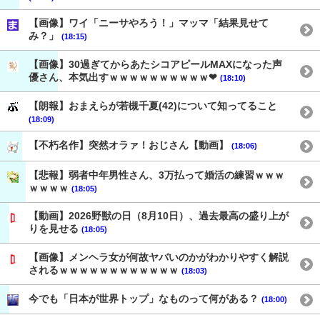
【画像】ワイ「ニーサやろう！」マッマ「結果見せて
み？」
(18:15)
【画像】30過ぎてからあたシコアピールMAXになった声
優さん、本気出すｗｗｗｗｗｗｗｗｗｗ❤
(18:10)
【朗報】おまえらが若槻千夏(42)について知ってること
(18:09)
【不朽名作】突然オラァ！おじさん【動画】
(18:06)
【悲報】弱者中年男性さん、3万払って婚活の練習ｗｗｗ
ｗｗｗｗ
(18:05)
【動画】2026野獣の日（8月10日）、過去最高の盛り上が
りを見せる
(18:05)
【画像】メンヘラ女が何故ヤバいのかがわかりやすく解説
されるｗｗｗｗｗｗｗｗｗｗｗｗ
(18:03)
今でも「日本が世界トップ」なものって何がある？
(18:00)