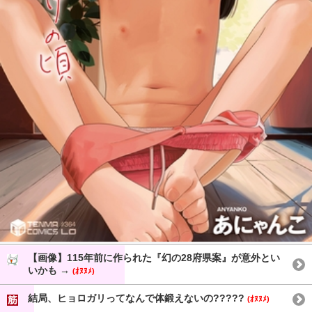
【画像】115年前に作られた『幻の28府県案』が意外とい
いかも →
(ｵﾇﾇﾒ)
結局、ヒョロガリってなんで体鍛えないの?????
(ｵﾇﾇﾒ)