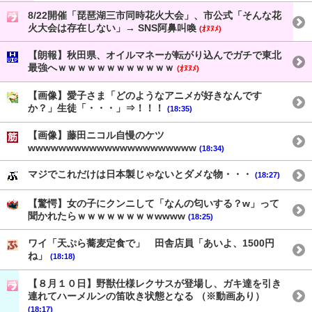
8/22開催「琵琶湖三市同時花火大会」、市公式「そんな花
火大会は存在しない」→ SNS阿鼻叫喚
(ｵﾇﾇﾒ)
【朗報】秋田県、オイルマネーが転がり込んでガチで東北
最強へｗｗｗｗｗｗｗｗｗｗｗｗ
(ｵﾇﾇﾒ)
【画像】愛子さま「どのようなアニメが好きなんです
か？」生徒「・・・」⇒！！！
(18:35)
【画像】藤田ニコル自慢のケツ
wwwwwwwwwwwwwwwwwwwwww
(18:34)
マジでこれだけは日本製じゃないとダメな物・・・
(18:27)
【驚愕】女の子にクンニして「なんの匂いする？w」って
聞かれたらｗｗｗｗｗｗｗｗwwww
(18:25)
ワイ「天ぷら蕎麦定食で」 田舎店員「あいよ、1500円
ね」
(18:18)
【８月１０日】野獣仕様レクサスが登場し、ガキ達を引き
連れてハーメルンの笛吹き状態となる （※動画あり）
(18:17)