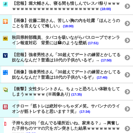
【悲報】堀大輔さん、寝る間も惜しんでレスバ祭りｗｗｗ
ｗｗｗｗｗｗｗｗｗｗｗｗｗｗｗｗｗｗｗｗｗ
(18:00)
【画像】佐藤二朗さん、苦しい胸の内を吐露「ほんとうの
ことを言えなくて悔しい」
(18:00)
秋田県幹部職員、タバコを吸いながらバスローブでオンラ
イン報道対応 背景には🏩のような壁紙
(17:51)
【悲報】強者男性さん「30超えてデートの練習とかしてる
奴なんなんだ？普通は10代の子供がいるぞ」→
(17:50)
【画像】強者男性さん「30超えてデートの練習とかしてる
奴なんなんだ？普通は10代の子供がいるぞ」
(17:40)
【衝撃】女性タレントさん、ちょっと恐ろしい体験をして
しまうｗｗｗｗｗ (※画像あり)
(17:35)
イチロー「筋トレは絶対やっちゃダメ笑。サバンナのライ
オンが筋トレすると思います？笑」
(17:34)
子持ち女(30)「住んでる場所近いね、家来る？」→興奮し
た子持ちのママの穴をガン突きした結果ｗｗｗｗｗｗｗｗ