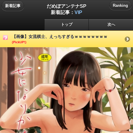
だめぽアンテナSP
Ranking
新着記事
新着記事：
VIP
トップ
次へ
【画像】女流棋士、えっちすぎるｗｗｗｗｗｗｗｗ
(PickUP!)