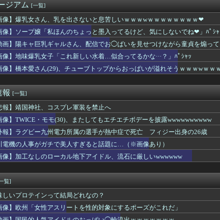
ージアム
[一覧]
がS◯Xの後にして欲しいことがこちらｗｗｗｗｗｗ
レブンのバイト「AIにちいかわの画像を食わせてっと………できた...
画像】爆乳女さん、乳を出さないと息苦しいｗｗｗwｗｗｗｗｗｗｗｗ❤
を超えるパニック映画、ガチであるんか？ｗｗｗｗｗｗｗｗｗｗ
画像】ソープ嬢「私ほんのちょっと墨入ってるけど、気にしないでね❤」ﾊﾟｼｬ
のコスプレを禁止します」
leのスポーツ漫画全巻50%還元、名作揃いすぎる
動画】陽キャ巨乳ギャルさん、配信でお◯ぱいを見せつけながら童貞を煽って
に身長170cmが勝てる可能性が一番高い格闘技ｗｗｗｗｗｗｗｗ...
画像】地味爆乳女子「これ新しい水着…似合ってるかな···？」ﾊﾟｼｬｯ
ん(29)、チューブトップからおっぱいが溢れそうｗｗｗwｗｗｗ...
画像】橋本愛さん(29)、チューブトップからおっぱいが溢れそうｗｗｗwｗｗ
さんが最近した有意義な出費ｗｗｗｗｗｗｗｗｗｗ
豚バラを巻いて焼いただけの料理、なぜかグロいｗｗｗｗｗ
ー九州電力所属の選手が熱中症で死亡 フィジー出身の26歳
速報
[一覧]
りドンキーうんまあああああああああああああｗｗｗｗｗｗｗｗｗｗｗ
英さんって嫌われる要素なくね？ｗｗｗｗｗｗｗｗｗｗ
悲報】靖国神社、コスプレ軍装を禁止へ
イルさんww9月末に人権を失う模様wwwww
画像】TWICE・モモ(30)、またしてもエチエチボデーを披露wwwwwwwwww
の篠崎愛さん、シコすぎるｗｗwｗｗｗｗｗｗｗｗｗ
い出
訃報】ラグビー九州電力所属の選手が熱中症で死亡 フィジー出身の26歳
スリーパー堀さん、高須クリニックに医学的に詰められてガチ切れｗ...
川電機の人事がガチで美人すぎると話題に…（※画像あり）
したくなる雑学、なんかある？
画像】加工なしのローカル地下アイドル、流石に厳しいwwwwww
生「私たちの体で戦争にいく男子を元気づけようよ！」←これ♡♡♡
モール熊本、花と色紙と生茶が供えられる
ニドラさん、下手したら3位から日本シリーズ行くぞこれｗｗｗｗｗ...
[一覧]
人気アイドルのおっぱい◯輪流出ｗｗｗｗｗｗｗ
のエ口い人妻(37)とラブホテルに朝まで泊まった結果ｗｗｗｗｗ...
味しいプロテインって結局どれなの？
次の仕事見つかるまで養育費＋生活費で毎月25万払ってる
画像】欧州「女性アスリートを性的対象にするポーズがこれだ」
ODAさん、エッチな水を浴びをしてしまう
動画】国民的人気アイドルのおっぱい◯輪流出ｗｗｗｗｗｗｗ