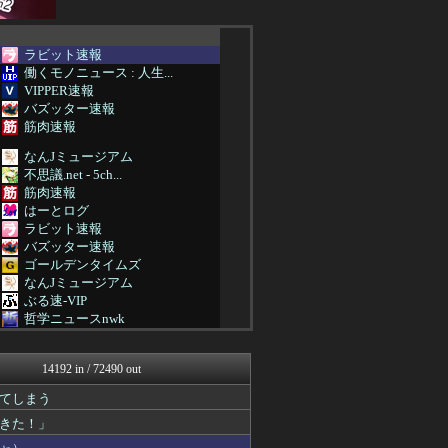
ラビット速報
働くモノニュース : 人生...
VIPPER速報
バズッター速報
筋肉速報
なんJミュージアム
不思議.net - 5ch...
筋肉速報
はーとログ
ラビット速報
バズッター速報
ゴールデンタイムズ
なんJミュージアム
ぶる速-VIP
哲学ニュースnwk
不思議.net - 5ch...
まにゅそく 2chまとめニ...
14192 in / 72490 out
ネラーボイス
VIPPER速報
てしまう
VIPワイドガイド
できた！」
(*ﾟ∀ﾟ)ゞカガクニュー...
はーとログ