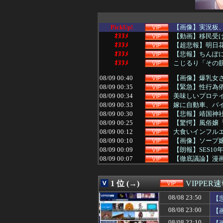
PickUp!
【画像】実況板、
ｵﾇﾇﾒ
【動画】移民受け
ｵﾇﾇﾒ
【超悲報】明日
ｵﾇﾇﾒ
【悲報】ちんぽに
ｵﾇﾇﾒ
こじるり「その筋
08/09 00:40
【画像】爆乳女
08/09 00:35
【緊急】性行為
08/09 00:34
美味しいプロテ
08/09 00:33
嫁に自動車、バイ
08/09 00:30
【悲報】靖国神
08/09 00:25
【驚愕】風俗嬢「
08/09 00:12
大食いインフル
08/09 00:10
【画像】ソープ嬢
08/09 00:09
【朗報】SES1
08/09 00:07
【徹底議論】漫
08/09 00:05
【画像】アスリ
08/09 00:03
【朗報】メンヘ
1 位 (→)
VIPPER
08/09 00:00
堀大輔「にこにこ
08/08 23:50
【悲報】瀬戸環奈
08/08 23:50
【
08/08 23:45
シカと人間の共
08/08 23:00
【
08/08 23:45
シカと人間の共
08/08 23:44
【画像】ノンフ
08/08 22:10