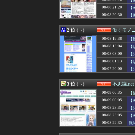
【
08/08 23:40
【動画】陽キャ巨
08/08 21:20
【
08/08 23:39
【悲報】ひなこ
08/08 20:30
08/08 23:38
【悲報】スマホゲ
【
08/08 23:35
ホームレスの数、
08/08 23:35
【画像】TWICE
2 位 (→)
働くモノニ
08/08 23:35
【悲報】ガールズ
08/08 23:34
【画像】欧州「
08/08 19:38
【
08/08 23:33
夫「3男の顔、通
08/08 13:04
【
08/08 23:33
【朗報】ワイ童貞
08/08 23:32
【画像】Kカッ
08/08 08:00
【
08/08 23:31
この漫画の表紙、
08/08 01:13
【
08/08 23:30
新聞さん、壮大な
08/07 20:00
【
08/08 23:30
【悲報】チック
08/08 23:30
【悲報】デブワイ
08/08 23:25
【悲報】尻穴でH
3 位 (→)
不思議.net
08/08 23:22
【悲報】今ホテル
08/08 23:15
【FGO】クラス
08/09 00:35
【
08/08 23:15
ワイジ毎日2kg
08/09 00:05
【
08/08 23:10
【画像】地味爆乳
08/08 23:09
08/08 23:35
クリロナさん「車
【
08/08 23:09
【悲報】東京に
08/08 23:05
【
08/08 23:05
【画像】美人JD
08/08 22:35
戦
08/08 23:03
？？？「車の運
08/08 23:02
【画像】アイアンマ
08/08 23:00
SES10年目の