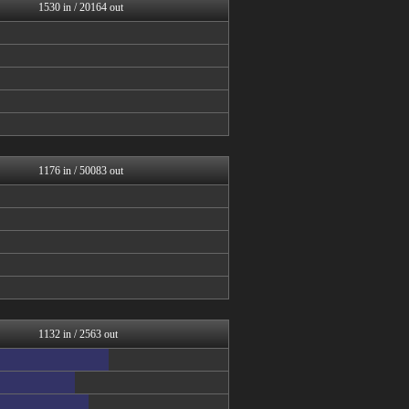
スコールちゃんねる｜２ちゃ...
1530 in / 20164 out
筋肉速報
えっ!?またここのサイト?
いたしん！
BIPブログ
VIPPER速報
【2ch】ニュー速クオリテ...
質問ある？まとめ速報
ぶる速-VIP
バズッター速報
1176 in / 50083 out
1132 in / 2563 out