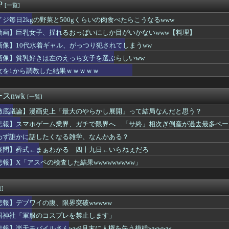
予約しちゃった
P
[一覧]
れ反対」大幅増 東大調査、若い世代で多く
INの鬼茶、怒りの半額セール怪開始WWWWWWWWWWWWW...
イジ毎日2kgの野菜と500gくらいの肉食べたらこうなるwww
レブンのバイト「AIにちいかわの画像を食わせてっと………できた...
動画】巨乳女子、揺れるおっぱいにしか目がいかないwww【料理】
のモジタバ・ハメネイ師が「危篤状態」？ イラン大統領「意思疎通...
画像】10代水着ギャル、がっつり犯されてしまうww
がガチで美人すぎると話題に…（※画像あり）
デメリット、意外と少ない
画像】貧乳好きは左のえっち女子を選ぶらしいww
ドジムにエチエチな格好した女が現れるｗｗｗｗｗｗｗｗｗｗｗｗ
女を1から調教した結果ｗｗｗｗｗ
役立った物
けど男性恐怖症
ん、実は仮眠を取っていたWWWWWWWWWWWWWWWWWWW...
スnwk
[一覧]
ん、実は仮眠を取っていたWWWWWWWWWWWWWWWWWWW...
徹底議論】漫画史上「最大のやらかし展開」って結局なんだと思う？
デメリット、意外と少ない
のピーク終了
悲報】スマホゲーム業界、ガチで限界へ…「サ終」相次ぎ倒産が過去最多ペー
「批判覚悟で言います。10代の彼女と結婚しました」→オバサン達...
わず誰かに話したくなる雑学、なんかある？
強者女性「年齢のせいで誰も私と結婚してくれない」⇒！！
の娘に「キモッ」と言われたお父さん、グレる
疑問】葬式←まぁわかる 四十九日←いらねぇだろ
中でこれやる奴ｗｗｗｗｗｗｗｗｗ
悲報】X「アスペの検査した結果wwwwwwwww」
ん「10台以上引き連れてる。わたしのおかげでみーんな40km走...
ってなんで体鍛えないの?????
女さん「スポブラを着たよ」ﾊﾟｼｬ→このお○ぱいでスポブラはエ...
]
こんなおばさんでいいの…？」
悲報】デブワイの腹、限界突破wwwww
くちびるプルプルのチアリーダーwwwwwwwwww
判、炎上ｗｗｗｗｗ
国神社「軍服のコスプレを禁止します」
猛暑と資金難に苦しむ・・・
悲報】楽天モバイルさんww9月末に人権を失う模様wwwww