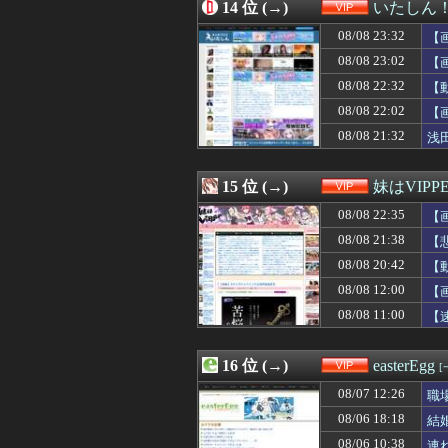
08/08 20:35
14 位 (→)
【画像】新聞さ
いたしん
08/08 20:34
【動画】波多野
08/08 23:32
【
08/08 20:33
ワイ15センチ、め
08/08 20:32
08/08 23:02
【画像】こうい
【
08/08 20:31
【動画】昔のド
08/08 22:32
【
08/08 20:30
【画像】秋葉原
08/08 22:02
【
08/08 20:30
【画像】インフ
08/08 20:30
デリ嬢を落とす
08/08 21:32
浅
08/08 20:27
【画像】「美人
08/08 20:25
【愕然】ヤリチン
15 位 (→)
妹はVIPP
08/08 22:35
【
08/08 21:38
【
08/08 20:42
【
08/08 12:00
【
08/08 11:00
【
16 位 (→)
easterEgg
[
08/07 12:26
職
08/06 18:18
結
08/06 10:38
連