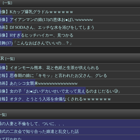
ん、壮大な縦読みを仕込んでしまう・・・
！
[一覧]
結衣さんビーチクビンビンドスケベおっぱいｗｗｗｗｗｗｗｗｗｗ
画像】Kカップ爆乳グラドルｗｗｗｗｗｗ
ちゃくちゃキツマンな女(40)のアソコを尻穴を見ながら1分間...
うブラに乳首ひっかけてる女の子ｗｗｗ
画像】アイアンマンの娘(13)の恵体お●ぱいwwwwww
ラマのレイプシーン、ガチでアウトすぎるｗｗｗｗｗｗｗｗｗ
動画】DJ SODAさん、エッチな水を浴びをしてしまう
で大量のメイド＆巫女たちがぶっかけ祭ｗｗｗｗｗｗｗｗｗｗｗ
画像】Hすぎるヒッチハイカー、見つかる
ルエンサー「20歳でアルファード一括で買えちゃう私って素敵」
プロだけど質問ある？
田舞(37)「こんなおばさんでいいの…？」
すぎる県警本部長」、失職・・・
とサシ飲みするアラサー女ｗｗｗｗｗｗｗｗｗwwww
ER
[一覧]
画像】イオンモール熊本、花と色紙と生茶が供えられる
悲報】思春期の娘に「キモッ」と言われたお父さん、グレる
動画】あたシコ女襲来wwwwwwwwwwwwww
画像】女の子「お●ぱいデカいせいで太って見えるのまじだるい🥲」
速報】オタク、とうとう入浴を余儀なくされるｗｗｗｗｗｗｗ
一覧]
場の人妻と不倫をして、ついに、、、
婚式の二次会で知り合った娘達と乱交した話
れて行かれた