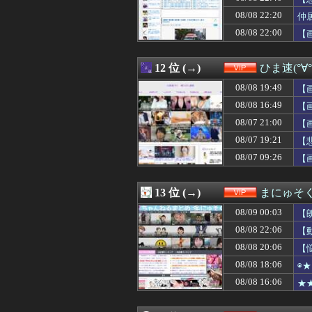
08/08 21:25
【驚愕】下半身麻
08/08 22:20
08/08 21:21
ワイのイッヌみ
仲
08/08 21:20
【悲報】女性「
08/08 22:00
【画
08/08 21:20
【画像】東京の
08/08 21:15
彼女を身体と顔で選
08/08 21:15
【画像】10代水
12 位 (→)
ひま速(°∀
08/08 21:10
【動画】女さん
08/08 19:49
【
08/08 21:09
【悲報】仙台育
08/08 21:09
【社会】従業員
08/08 16:49
【
08/08 21:09
【画像】これが
08/07 21:00
【
08/08 21:05
【愕然】孤独死し
08/07 19:21
08/08 21:03
【わかる】キモ
【
08/08 21:02
人気av女優は大
08/07 09:26
【
08/08 21:00
【疑問】葬式←
08/08 21:00
【画像】キャミイの
08/08 21:00
【画像】20年前の
13 位 (→)
まにゅそく
08/08 21:00
ショートスリーパー
08/09 00:03
【
08/08 21:00
【画像】部屋作り
08/08 21:00
【画像あり】Iカ
08/08 22:06
【
08/08 21:00
【画像】加工なし
08/08 20:06
【
08/08 20:50
【画像】温泉の
08/08 18:06
◉
08/08 20:45
【画像】アイドル
08/08 20:45
【画像】アイドル
08/08 16:06
★
08/08 20:42
【動画】あたシコ女
08/08 20:39
【速報】バレー部