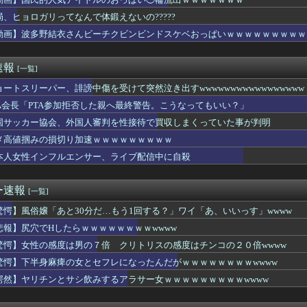
みたいな綺麗な子がAV女優になる理由wwwwwww
ルさん←なんでアメリカの女カーストの頂点なの？ｗｗｗｗｗｗｗｗ...
局、ヒョロガリってなんで体鍛えないの?????
と資金難に苦しむ [789920621]
動画】波多野結衣さんビーチクビンビンドスケベおっぱいｗｗｗｗｗｗｗｗｗ
ルドッグを導入した学校、不登校が激減→JK「犬のために学校行き...
度は男の７倍 クリトリスの感度はチンコの２０倍wwww
うビッグニュース」元NGT48安藤千伽奈さんと登録者83万人Y...
速報
[一覧]
ないやつｗｗｗｗｗ
すぎワロタ
ョートスリーパー、誹謗中傷を受けて突然泣き出すwwwwwwwwwwwwwwwww
りがとう」と言ったネット民、袋叩きにされてしまう…
TA会長「PTA参加拒否した親へ最終警告。こうなってもいい？」
コ屋のカードみたいなやつ拾ったんやが・・・・・・・・・
国サッカー協会、外国人審判を性接待で買収しまくっていた事が判明
で会う約束してた相手に『この返信』送ったらブロックされた結果ｗ...
子、揺れるおっぱいにしか目がいかないwww【料理】
メ高値掴みの損切り加速ｗｗｗｗｗｗｗｗｗ
ん「オフ会に呼んだ覚えない人がずっといたので晒すわ」（パシャ）
本人女性インフルエンサー、ライブ配信中に自殺
イドルのク○ニチェキ、ヤバすぎるｗｗｗwｗｗｗｗｗｗｗｗ
の自動車、プラスチック部品はクッキーのように脆い
無期懲役になった奴のご尊顔、ガチで怖い
ー速報
[一覧]
ーイッシュ美少女「どうしたん？おっぱい揉む？❤」
吉住さん（36）、メイクしたら普通に美人の部類だったと判明ｗｗ...
驚愕】風俗嬢「あと30分だ…もう1回する？」ワイ「あ、いいっす」wwww
ティーとかみんなでΔV鑑賞した方が成功率上がらね？
悲報】尻穴でHしたらｗｗｗｗｗｗｗｗwwww
るヒッチハイカー、見つかる
驚愕】女性の感度は男の７倍 クリトリスの感度はチンコの２０倍wwww
(❤︎)「マチアプで初マッチしたンゴ！ガチで可愛い女子大生💕...
ACE」の人気が低下 [123322212]
驚愕】下半身麻痺の女とセフレになったんだがｗｗｗｗｗｗｗｗwwww
イオンさん、溶けるwwwwwwwwwwwww
愕然】ヤリチンとサシ飲みするアラサー女ｗｗｗｗｗｗｗｗｗwwww
妻「こんなおばさんでいいの…？」
で15歳少女に飲酒させ性的暴行 54歳男逮捕