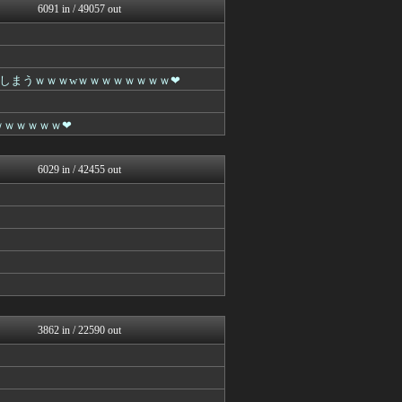
6091 in / 49057 out
BIPブログ
VIPPER速報
なんJクエスト
キニ速
ゴールデンタイムズ
しまうｗｗｗwｗｗｗｗｗｗｗｗ❤
なんJクエスト
なんJミュージアム
ｗｗｗｗｗｗ❤
なんJクエスト
【2ch】ニュー速クオリテ...
ラビット速報
6029 in / 42455 out
はーとログ
なんJクエスト
キニ速
なんJミュージアム
ゴールデンタイムズ
スコールちゃんねる｜２ちゃ...
哲学ニュースnwk
不思議.net - 5ch...
妹はVIPPER
なんJクエスト
3862 in / 22590 out
筋肉速報
えっ!?またここのサイト?
はーとログ
いたしん！