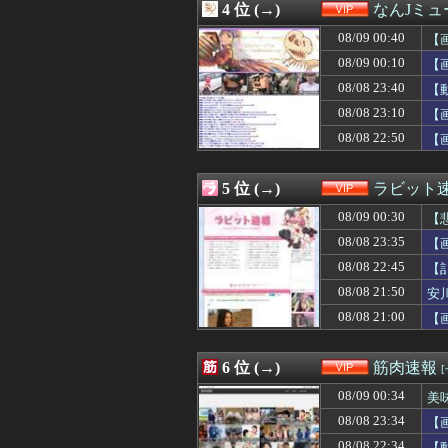
4 位 (→)
なんJミュ
08/08 23:00
【画像】女の子
08/08 23:00
【画像】セブンイ
08/09 00:40
【
08/08 23:00
【衝撃】JAWS
08/09 00:10
【
08/08 23:00
靖国神社「軍服
08/08 23:40
08/08 22:57
【朗報】 Kind
【
08/08 22:54
【悲報】２ｍの奴
08/08 23:10
【
08/08 22:50
【画像】橋本愛さ
08/08 22:50
【
08/08 22:48
【朗報】お前ら
08/08 22:45
【画像】ネギに
08/08 22:45
【訃報】ラグビ
5 位 (→)
ラビット
08/08 22:44
【画像】びっく
08/08 22:41
【困惑】久保建
08/09 00:30
【
08/08 22:40
【悲報】楽天モバ
08/08 23:35
【
08/08 22:40
【画像】全盛期
08/08 22:45
08/08 22:39
サザエボンの思
【
08/08 22:35
【動画】ショート
08/08 21:50
安
08/08 22:35
思わず誰かに話
08/08 21:00
【
08/08 22:35
戦時中の女子高
08/08 22:35
【画像】イオン
08/08 22:35
【朗報】今のチュ
6 位 (→)
筋肉速報
08/08 22:34
【動画】国民的
08/08 22:33
家庭内で別居状態
08/09 00:34
美
08/08 22:33
離婚して元嫁が
08/08 23:34
【
08/08 22:32
【動画】DJ S
08/08 22:34
【