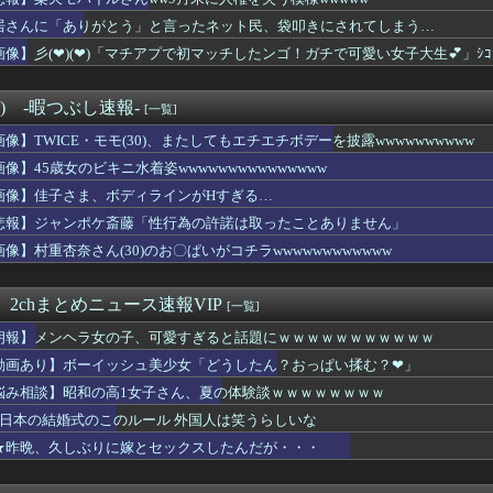
痺の女とセフレになったんだがｗｗｗｗｗｗｗｗwwww
ろ！
居さんに「ありがとう」と言ったネット民、袋叩きにされてしまう…
男への最大ダメージはこれ」←お前ら耐えられる？
像】彡(❤︎)(❤︎)「マチアプで初マッチしたンゴ！ガチで可愛い女子大生💕」ｼｺｼｺ
ライオンさん、溶けるｗｗｗｗｗｗｗｗｗｗｗｗｗｗｗｗｗｗｗｗｗｗ
んだ結果...
着ギャル、がっつり犯されてしまうww
°) -暇つぶし速報-
[一覧]
「彼氏いない女のリアルがこちらです」
画像】TWICE・モモ(30)、またしてもエチエチボデーを披露wwwwwwwwww
英の可愛すぎるマネージャー、選手を発情させるウインク
退職で倒産、過去最多
画像】45歳女のビキニ水着姿wwwwwwwwwwwwwww
秋田県の雑誌モデルのお姉さんｗｗｗｗｗｗｗｗｗｗ
画像】佳子さま、ボディラインがHすぎる…
た男性のブログ『最期の投稿』がこれ⇒･･･！！
おやじに顔面ベロベロ舐められるAVあるじゃん？
悲報】ジャンポケ斎藤「性行為の許諾は取ったことありません」
半がマン毛ぼーぼーだった
画像】村重杏奈さん(30)のお〇ぱいがコチラwwwwwwwwwwww
まぁわかる 四十九日←いらねぇだろ
最新フィギュア(1,88000円)、ガチで作り込みがエグすぎ...
AV、キチガイすぎるwwwwww
 2chまとめニュース速報VIP
[一覧]
、誹謗中傷を受けて突然泣き出すwwwwwwwwwwwwwww...
朗報】メンヘラ女の子、可愛すぎると話題にｗｗｗｗｗｗｗｗｗｗｗ
ゲーム、確率で出現するイカを見るとクラッシュする不具合が発生ｗ...
ップAV女優さん(24)、さらに増量してIカップになる
動画あり】ボーイッシュ美少女「どうしたん？おっぱい揉む？❤」
のローカル地下アイドル、流石に厳しいwwwwww
悩み相談】昭和の高1女子さん、夏の体験談ｗｗｗｗｗｗｗｗ
中でこれやる奴ｗｗｗｗｗｗｗｗｗ
★日本の結婚式のこのルール 外国人は笑うらしいな
さん「体重10キロ増えたらこうなった」
さん「体重10キロ増えたらこうなった」
★昨晩、久しぶりに嫁とセックスしたんだが・・・
襲来wwwwwwwwwwwwww
JKさん、大きいｗｗｗｗｗｗｗｗｗｗｗｗｗｗ （※画像あり）