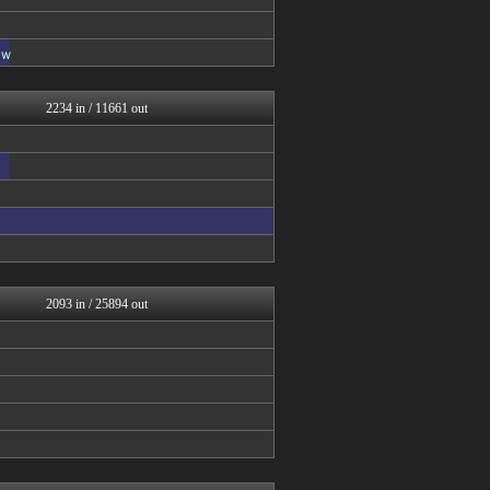
BIPブログ
なんJクエスト
あらまめ2ch
ｗ
ぶる速-VIP
バズッター速報
なんJクエスト
2234 in / 11661 out
はーとログ
りぷらい速報
キニ速
なんJクエスト
NEWSぽけまとめーる
まとめCUP
VIPPER速報
なんJミュージアム
コノユビニュース｜みんなの...
ぶる速-VIP
2093 in / 25894 out
まにゅそく 2chまとめニ...
不思議.net - 5ch...
Zチャンネル＠VIP
いたしん！
キニ速
あらまめ2ch
ネラーボイス
BIPブログ
ゴールデンタイムズ