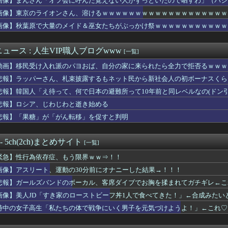
画像】まんさん「オフ会に呼んだ覚えない人がずっといたので晒すわ」（パシ
乳ギャルさん、配信でお◯ぱいを見せつけながら童貞を煽ってしまう...
画像】東京のライオンさん、溶けるｗｗｗｗｗｗｗｗｗｗｗｗｗｗｗｗｗｗｗ
のーと作者、ラインを派手に超えた結果規約違反で削除される
ーム業界、ガチで限界へ…「サ終」相次ぎ倒産が過去最多ペース “...
画像】秋葉原で大量のメイド＆巫女たちがぶっかけ祭ｗｗｗｗｗｗｗｗｗｗｗ
20年ちょいで90％減少・・・・・
・モモ(30)、またしてもエチエチボデーを披露wwwwwww...
ュース : 人生VIP職人ブログwww
[一覧]
バンドのボーカル、客席ダイブでお胸を揉まれてガチギレ←これｗ...
女性アスリートを性的対象にするポーズがこれだ」
動画】移民受け入れ派のパヨおば、自分の家に来られたら全力で拒否るｗｗｗ
ってる教室の講師にそっくりなんやけど」妻「私がその講師と浮気し...
悲報】ラッパーさん、札束披露するもネット民から新社会人の初ボーナスくら
、変な自動車学校で仲良くなった陽キャ変態女のマ◯コを舐めまくっ...
プ爆乳グラドルｗｗｗｗｗｗ
悲報】韓国人「え待って、何で日本の避難所って10年前と同レベルなの(ドン
青少年を精通させにかかりすぎだろwww
悲報】ロシア、じわじわと逝き始める
縦読みを仕込んでしまう🥺
悲報】「果糖」が「がん転移」を促すと判明
症のゆうぽん、めちゃくちゃ悪化してた…
の腹、限界突破wwwww
したらｗｗｗｗｗｗｗｗwwww
 - 5ch(2ch)まとめサイト
[一覧]
で女上司が隣に寝てるんだがwww
別の冠位選定トップがこれだってな
緊急】性行為依存症、もう限界ｗｗ⇒！！
の野菜と500gくらいの肉食べたらこうなるwww
画像】アスリート、運動の30分前にオナニーした結果→！！！
女子「これ新しい水着…似合ってるかな···？」ﾊﾟｼｬｯ
？いっぱい持ってるよ、40台？41台？もっとか？よくわかんない...
悲報】ガールズバンドのボーカル、客席ダイブでお胸を揉まれてガチギレ←こ
住んでるやつ、アホ。メリットが1つもないことが判明
画像】美人JD「すき家のローストビーフ丼1人で食べてきた！」←合成みたい
「すき家のローストビーフ丼1人で食べてきた！」←合成みたいと話...
時中の女子高生「私たちの体で戦争にいく男子を元気づけようよ！」←これ♡
転はアルファードみたいな大型車の方がしやすい」←これ
ンの娘(13)の恵体お●ぱいwwwwww
ワイ、転職するか迷う