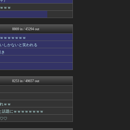
ャ）
なんJミュージアム
ｗｗｗ
ゴールデンタイムズ
哲学ニュースnwk
スコールちゃんねる｜２ちゃ...
ラビット速報
8869 in / 45294 out
不思議.net - 5ch...
筋肉速報
ｗｗｗｗｗｗｗ
はーとログ
いしかないと笑われる
えっ!?またここのサイト?
いたしん！
引き
BIPブログ
あらまめ2ch
もみあげチャ～シュ～
キニ速
バズッター速報
8253 in / 49657 out
はーとログ
ゴールデンタイムズ
まとめCUP
なんJミュージアム
コノユビニュース｜みんなの...
れｗｗ
ぶる速-VIP
と話題にｗｗｗｗｗｗｗｗ
不思議.net - 5ch...
♡♡
はーとログ
いたしん！
あらまめ2ch