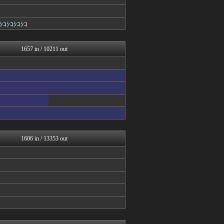
バズッター速報
りぷらい速報
キニ速
ｼｺｼｺｼｺ
VIPPER速報
2chまとめ・読み物・長編...
まとめCUP
1657 in / 10211 out
もみあげチャ～シュ～
ぶる速-VIP
コノユビニュース｜みんなの...
うしみつ-5chまとめ-
不思議.net - 5ch...
Zチャンネル＠VIP
いたしん！
哲学ニュースnwk
ネラーボイス
キニ速
1606 in / 13353 out
マジキチ速報
【2ch】ニュー速クオリテ...
BIPブログ
ラビット速報
ゴールデンタイムズ
(*ﾟ∀ﾟ)ゞカガクニュー...
VIPワイドガイド
妹はVIPPER
うしみつ-5chまとめ-