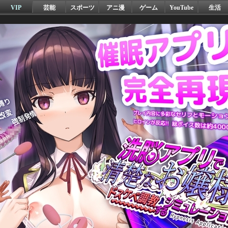
VIP
芸能
スポーツ
アニ漫
ゲーム
YouTube
生活