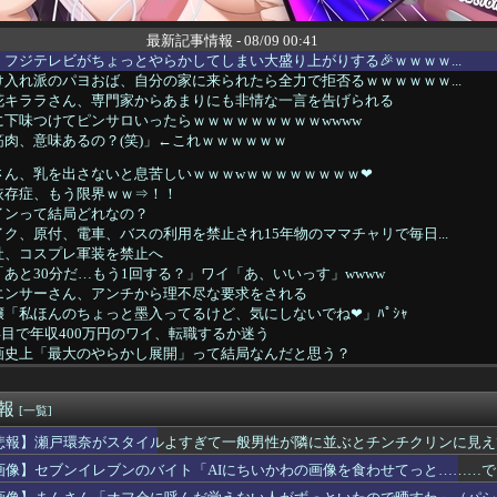
最新記事情報 - 08/09 00:41
フジテレビがちょっとやらかしてしまい大盛り上がりする🎉ｗｗｗｗ...
入れ派のパヨおば、自分の家に来られたら全力で拒否るｗｗｗｗｗｗ...
花キララさん、専門家からあまりにも非情な一言を告げられる
下味つけてピンサロいったらｗｗｗｗｗｗｗｗｗwwww
肉、意味あるの？(笑)」←これｗｗｗｗｗｗ
さん、乳を出さないと息苦しいｗｗｗwｗｗｗｗｗｗｗｗ❤
依存症、もう限界ｗｗ⇒！！
インって結局どれなの？
ク、原付、電車、バスの利用を禁止され15年物のママチャリで毎日...
社、コスプレ軍装を禁止へ
あと30分だ…もう1回する？」ワイ「あ、いいっす」wwww
エンサーさん、アンチから理不尽な要求をされる
「私ほんのちょっと墨入ってるけど、気にしないでね❤」ﾊﾟｼｬ
0年目で年収400万円のワイ、転職するか迷う
画史上「最大のやらかし展開」って結局なんだと思う？
ート、運動の30分前にオナニーした結果→！！！
ラ女の子、可愛すぎると話題にｗｗｗｗｗｗｗｗｗｗｗ
速報
」筋トレ中 コメント「寝たほうが良い」堀大輔「！！」筋トレ器具...
[一覧]
がスタイルよすぎて一般男性が隣に並ぶとチンチクリンに見えてしま...
悲報】瀬戸環奈がスタイルよすぎて一般男性が隣に並ぶとチンチクリンに見え
存、無理だったｗｗｗｗｗｗｗｗｗｗｗｗｗｗｗ
画像】セブンイレブンのバイト「AIにちいかわの画像を食わせてっと………
存、無理だったｗｗｗｗｗｗｗｗｗｗｗｗｗｗｗ
ライヤーで手羽先の唐揚げ作ったったったｗｗｗｗｗｗｗ