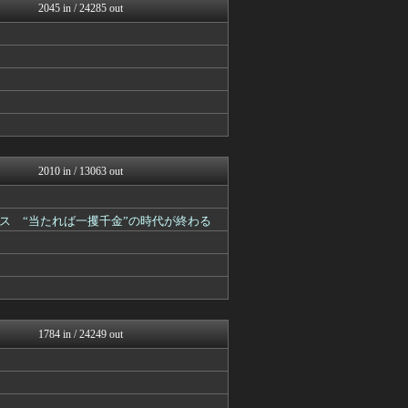
ガールズVIPまとめ
2045 in / 24285 out
ガールズVIPまとめ
ガールズVIPまとめ
ガールズVIPまとめ
ガールズVIPまとめ
ラビット速報
思考ちゃんねる
なんJミュージアム
ガールズVIPまとめ
ガールズVIPまとめ
(*ﾟ∀ﾟ)ゞカガクニュー...
2010 in / 13063 out
VIPワイドガイド
V速ニュップ
ガールズVIPまとめ
ス “当たれば一攫千金”の時代が終わる
キニ速
うしみつ-5chまとめ-
妹はVIPPER
スコールちゃんねる｜２ちゃ...
不思議.net - 5ch...
筋肉速報
えっ!?またここのサイト?
1784 in / 24249 out
いたしん！
BIPブログ
【2ch】ニュー速クオリテ...
ぶる速-VIP