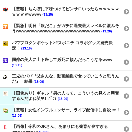
【悲報】ちんぽに下味つけてピンサロいったらｗｗｗｗｗ
ｗｗｗｗwwww
(13:25)
【緊急】明日「銀だこ」がガチに過去最大レベルに混みそ
うwwwwwwwwwwwwwwwwwwwwwwwwww
(13:20)
パワプロクンポケット×#スポニチ コラボグッズ発売決
定！
(13:16)
同僚の美人に土下座して必死に頼んだらこうなるwww
(13:15)
三児のパパ『父さんな、動画編集で食っていこうと思うん
だ』→結果
(13:09)
【画像あり】ギャル「男の人って、こういうの見ると興奮
するんだよね笑❤」ﾊﾟｼｬ
(13:09)
【悲報】女性インフルエンサー、ライブ配信中に自殺 ⇒！
(13:05)
【画像】令和のJKさん、あまりにも発育が良すぎる
wwwwwwww
(13:03)