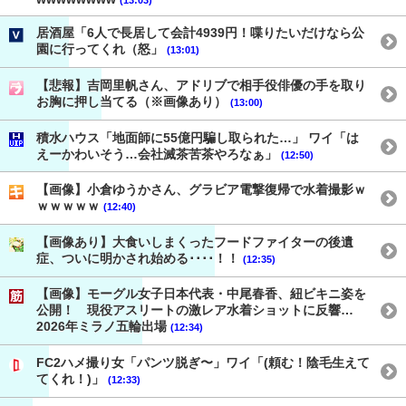
居酒屋「6人で長居して会計4939円！喋りたいだけなら公
園に行ってくれ（怒」
(13:01)
【悲報】吉岡里帆さん、アドリブで相手役俳優の手を取り
お胸に押し当てる（※画像あり）
(13:00)
積水ハウス「地面師に55億円騙し取られた…」 ワイ「は
えーかわいそう…会社滅茶苦茶やろなぁ」
(12:50)
【画像】小倉ゆうかさん、グラビア電撃復帰で水着撮影ｗ
ｗｗｗｗｗ
(12:40)
【画像あり】大食いしまくったフードファイターの後遺
症、ついに明かされ始める････！！
(12:35)
【画像】モーグル女子日本代表・中尾春香、紐ビキニ姿を
公開！ 現役アスリートの激レア水着ショットに反響…
2026年ミラノ五輪出場
(12:34)
FC2ハメ撮り女「パンツ脱ぎ〜」ワイ「(頼む！陰毛生えて
てくれ！)」
(12:33)