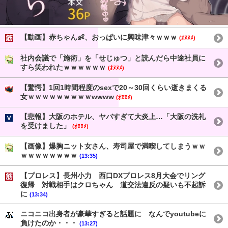
【動画】赤ちゃん👶、おっぱいに興味津々ｗｗｗ
(ｵﾇﾇﾒ)
社内会議で「施術」を「せじゅつ」と読んだら中途社員に
すら笑われたｗｗｗｗｗｗ
(ｵﾇﾇﾒ)
【驚愕】1回1時間程度のsexで20～30回くらい逝きまくる
女ｗｗｗｗｗｗｗｗｗwwww
(ｵﾇﾇﾒ)
【悲報】大阪のホテル、ヤバすぎて大炎上…「大阪の洗礼
を受けました」
(ｵﾇﾇﾒ)
【画像】爆胸ニット女さん、寿司屋で満喫してしまうｗｗ
ｗｗｗｗｗｗｗｗ
(13:35)
【プロレス】長州小力 西口DXプロレス8月大会でリング
復帰 対戦相手はクロちゃん 道交法違反の疑いも不起訴
に
(13:34)
ニコニコ出身者が豪華すぎると話題に なんでyoutubeに
負けたのか・・・
(13:27)