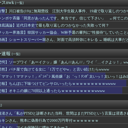
女子日本代表・中尾春香、紐ビキニ姿を公開！ 現役アスリートの激...
スnwk
[一覧]
「パンツ脱ぎ〜」ワイ「(頼む！陰毛生えててくれ！)」
ケベJKさん、何故か自らのパンツを見せつけてしまうｗｗｗｗｗｗ...
衝撃】川口被告(19)に無期懲役 江別大学生殺人事件、19歳で取り返しのつ
新選組、新たな党名は「いのちの党」 略称は「いのち」
ャンポケ斉藤「同意があったんです。本当です。信じて下さい」 ←何でこの
倫をして、ついに、、、
徹底議論】近代日本史で最も取り返しのつかなかった失敗って何？
嬢に70回以上通ったらｗｗｗｗｗｗｗｗｗwwww
応援してたヒロインが負けた時の悲しさは異常
サッカー界激震】韓国サッカー協会、W杯予選の審判に“性接待”していたこ
ーとUSJ、JKのダンス会場になってしまう （※動画あり）
動画】ショートスリーパー堀さん、対面で高須幹弥にキレる ← 睡眠は大事だ
外機、限界突破してきた結果ｗｗｗｗｗ(※画像あり)
フ〇ラされてる時の顔www
師界隈のAIへの価値観の違いはなぜ生まれるのか
ー速報
[一覧]
の替え玉ってないの？
驚愕】ソープワイ「あーイクッ」嬢「あん///あん///」ワイ「…イクよッ！」ww
組、強風に煽られ「生尻」が丸出しに・・・
のJS、レベチｗｗｗｗｗｗｗｗｗｗｗｗｗｗｗｗｗｗｗｗｗｗｗｗ...
愕然】パチ屋で負けてる女に「1万でどやw」と言い続けたらwwww
好きなコンテンツ一覧wwwwwwwwwww
「ママッ！ママァッ！」ﾊﾟﾝﾊﾟﾝ 風俗嬢「お゛っ！ﾁﾝﾎﾟ太いっ！太いっ！はみ
る不登校JKが見つかるｗｗｗｗｗｗｗｗｗｗｗｗ❤
マートフォン約9億円分を窃盗か ベトナム国籍の男を逮捕
悲報】ちんぽに下味つけてピンサロいったらｗｗｗｗｗｗｗｗｗwwww
人組の20年後の姿がヤバいwwwwww
悲報】オキニの嬢に70回以上通ったらｗｗｗｗｗｗｗｗｗwwww
に代わる新しい弱者男性の姫が発見される///
車、複数の駅で「チンポッ❤」というアナウンスが流れ大騒ぎwww...
n、汗が飛び散る灼熱の「マンガ毎週末セール（50%還元）」を...
]
代日本史で最も取り返しのつかなかった失敗って何？
邊渚さん「私がPTSDと診断された当時、世間はまだPTSDという言葉は浸透
ってる奴ってただのホラ吹きじゃねーの？
号「チャンホン」発生 トリプル台風に…
カキンさん、熊本に偽善行為で2000万円寄付ｗｗｗｗｗｗｗ
注意点など
「みんな、マイナ保険証に慣れてきたー？」