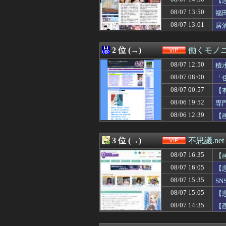
【
08/07 15:40
ヒカキンさん、熊
08/07 13:50
福
08/07 15:40
「片親の女だけ
08/07 13:01
08/07 15:39
【画像】精神科「
居
08/07 15:39
みいちゃん、セ
08/07 15:35
SNSで異性とや
2 位 (→)
働くモノニ
08/07 15:34
【画像】声優の井
08/07 15:33
ワイ童貞くん、飲
08/07 12:50
積
08/07 15:33
【画像】杉原杏
08/07 08:00
「
08/07 15:30
【動画】高須幹弥
08/07 15:25
【愕然】パチ屋で
08/07 00:57
【
08/07 15:20
【悲報】ディズニ
08/06 19:52
専
08/07 15:15
保健師「まずは社
08/06 12:39
【
08/07 15:15
デリヘルでオキニ
08/07 15:12
【朗報】明日8月
08/07 15:12
国「みんな、マ
3 位 (→)
不思議.net
08/07 15:10
【速報】北海道江
08/07 15:09
【画像】ドイツの
08/07 16:35
【
08/07 15:09
【動画】まるで
08/07 16:05
【
08/07 15:09
【画像】本田望
08/07 15:09
08/07 15:35
【佐賀】「神社
S
08/07 15:05
【悲報】ディズニ
08/07 15:05
【
08/07 15:03
【速報】デジモン
08/07 14:35
【
08/07 15:03
【画像】稲村亜
08/07 14:40
【速報】SnowM
08/07 14:39
奈須きのこ「個人