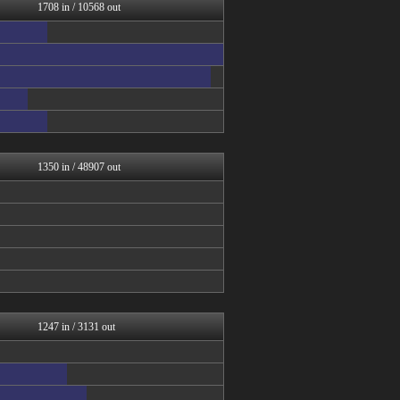
【2ch】ニュー速クオリテ...
1708 in / 10568 out
ガールズVIPまとめ
もみあげチャ～シュ～
ラビット速報
VIPPER速報
BIPブログ
うしみつ-5chまとめ-
筋肉速報
あらまめ2ch
バズッター速報
1350 in / 48907 out
1247 in / 3131 out