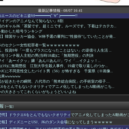
最新記事情報 - 08/07 16:41
エースのビキニ姿ｷﾀ━━━━(ﾟ∀ﾟ)━━━━!!
メイデンのアニメなんて知らない」8割
のギャルJK「茶髪です。超ミニです。ルーズです。下着はテカテカ...
を動かした暗号ランキング
】韓国サッカー協会、W杯予選の審判に“性接待”していたことが発...
本のセクシー女性犯罪者一覧ｗｗｗｗｗｗｗｗｗ
、投資8年「一度もプラスになったことはない」の逆億り人生活 ...
生リンチ殺人主犯の男(当時18歳)に「無期懲役」の判決
「あーイクッ」嬢「あん///あん///」ワイ「…イクよッ！...
(19)に無期懲役 江別大学生殺人事件、19歳で取り返しのつか...
JCに不同意性交したバイト男（56）が怖すぎる 千葉県（※画像...
果wwwwww
震が起きたその瞬間、八代市の「熊本総合病院」の手術室の様子…
6をとんでもないクオリティでアニメ化してしまったAI動画がこち...
いの大きさってこれくらいがちょうどいいよね
キュートなお尻をしてるヒロインwwwwwwwwww
う貧乳の陰女と付き合えますかｗｗｗｗｗｗｗ
速報
ゃん、とち狂ったツイートをするｗｗｗｗｗｗｗ
[一覧]
々もあたシコ
驚愕】ドラクエ6をとんでもないクオリティでアニメ化してしまったAI動画が
PTSDと診断された当時、世間はまだPTSDという言葉は浸透さ...
悲報】ディズニーとUSJ、JKのダンス会場になってしまうｗｗｗｗｗ
、熊本に多額の寄付していた。知人「誰にも知られなくてもいい、と...
PTSDと診断された当時、世間はまだPTSDという言葉は浸透さ...