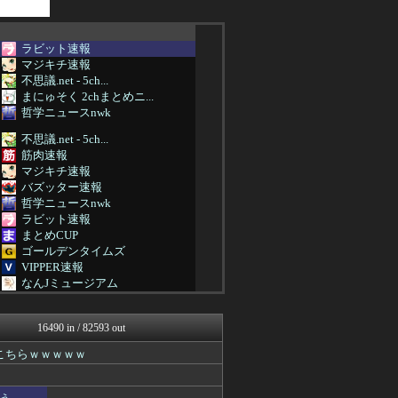
ラビット速報
マジキチ速報
不思議.net - 5ch...
まにゅそく 2chまとめニ...
哲学ニュースnwk
不思議.net - 5ch...
筋肉速報
マジキチ速報
バズッター速報
哲学ニュースnwk
ラビット速報
まとめCUP
ゴールデンタイムズ
VIPPER速報
なんJミュージアム
ぶる速-VIP
まにゅそく 2chまとめニ...
16490 in / 82593 out
不思議.net - 5ch...
いたしん！
こちらｗｗｗｗｗ
ヒロイモノ中毒
ネラーボイス
キニ速