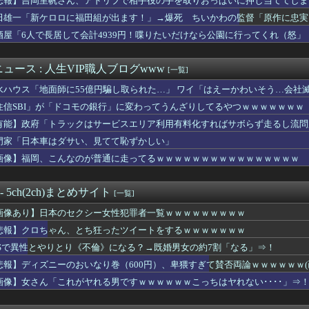
悲報】吉岡里帆さん、アドリブで相手役の手を取りおっぱいに押し当ててしま
本に偽善行為で2000万円寄付ｗｗｗｗｗｗｗ
田雄一「新ケロロに福田組が出ます！」→爆死 ちいかわの監督「原作に忠実
はやめとけ」という風潮、広まりつつある・・・
ADHDの人が治療しなかったらこんな人生です」→
酒屋「6人で長居して会計4939円！喋りたいだけなら公園に行ってくれ（怒」
コカンになる
りとり《不倫》になる？→既婚男女の約7割「なる」⇒！
ュース : 人生VIP職人ブログwww
[一覧]
口裕香さん(38)、新作写真集でご自慢の尻とおっぱいを披露ｗｗ...
み屋で知り合ったばかりの28歳女にチ○コを貪られた結果ｗｗｗｗ...
水ハウス「地面師に55億円騙し取られた…」 ワイ「はえーかわいそう…会社
璃とかいうエチエチ投資家
住信SBI」が「ドコモの銀行」に変わってうんざりしてるやつｗｗｗｗｗｗｗ
先生にキレるショートスリーパー・堀大輔氏が怖いと話題にｗｗｗｗ...
負けてる女に「1万でどやw」と言い続けたらwwww
有能】政府「トラックはサービスエリア利用有料化すればサボらず走るし流問
ーとUSJ、JKのダンス会場になってしまうｗｗｗｗｗ
門家「日本車はダサい、見てて恥ずかしい」
食で大盛り頼むのを辞めてみます？」ワイ「食っちゃいけないものを...
画像】福岡、こんなのが普通に走ってるｗｗｗｗｗｗｗｗｗｗｗｗｗｗｗｗ
に毎回チップ10000渡してる→こうなるwww
8日は銀だこの日！先着88名に8個入りを88円で提供
イナ保険証に慣れてきたー？」
 - 5ch(2ch)まとめサイト
[一覧]
別大学生殺人事件、主犯格の川口被告(19)に無期懲役の判決・・...
『ナチス時代の国会』がガチでカッコ良すぎるwwwwwww
画像あり】日本のセクシー女性犯罪者一覧ｗｗｗｗｗｗｗｗｗ
アニメみたいな乳袋の女子高生ｗｗｗwｗｗｗｗｗｗｗｗ❤
悲報】クロちゃん、とち狂ったツイートをするｗｗｗｗｗｗｗ
結ちゃん、お胸スゴすぎｗｗｗｗｗｗｗｗｗ
に外国人が住み着いている」と通報 不法残留でネパール国籍の男逮捕
NSで異性とやりとり《不倫》になる？→既婚男女の約7割「なる」⇒！
ーのおいなり巻（600円）、卑猥すぎて賛否両論ｗｗｗｗｗｗ(画...
悲報】ディズニーのおいなり巻（600円）、卑猥すぎて賛否両論ｗｗｗｗｗｗ(画
が過去最高益。2000年のアニメ放送当時を上回る
画像】女さん「これがヤれる男ですｗｗｗｗｗｗこっちはヤれない････」⇒
美さん
anファンのおばさんたちの集まり「Snow Woman」、ラ...
的にもぽち先生の『姉なるもの』には大変お世話になっていますので...