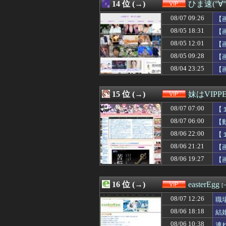
08/07 11:00
14 位 (→)
QRコード決済
ひま速(°∀
08/07 10:57
閉店・撤退した
08/07 09:26
【
08/07 10:55
【動画】昔のド
08/07 10:50
08/05 18:31
【悲報】隣家の
【
08/07 10:43
【画像】高市早
08/05 12:01
【
08/07 10:41
【画像】カンニン
08/05 09:28
【
08/07 10:39
【画像】ヤバす
08/07 10:34
【女子バレー】1
08/04 23:25
【
08/07 10:30
【悲報】保護者
08/07 10:25
【驚愕】風俗で3
15 位 (→)
妹はVIPP
08/07 07:00
【
08/07 06:00
【
08/06 22:00
【
08/06 21:21
【
08/06 19:27
【
16 位 (→)
easterEgg
[
08/07 12:26
職
08/06 18:18
結
08/06 10:38
連