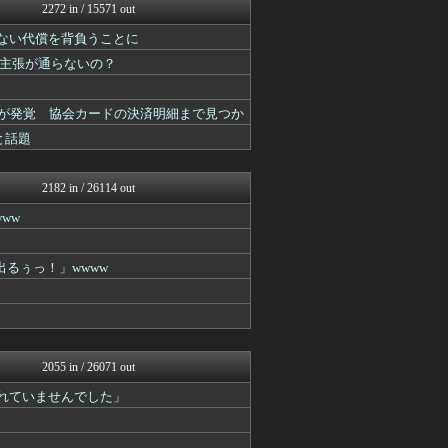
筋肉速報
2272 in / 15571 out
いたしん！
かない代償を背負うことに
えっ!?またここのサイト?
【2ch】ニュー速クオリテ...
主張が通らないの？
easterEgg
バズッター速報
キニ速
とが発覚 協会カードの決済明細まで見つか
ラビット速報
と話題
NEWSぽけまとめーる
まとめCUP
ゴールデンタイムズ
2182 in / 26114 out
りぷらい速報
ww
BIPブログ
VIPPER速報
ぶる速-VIP
出るぅっ！」wwww
なんJミュージアム
コノユビニュース｜みんなの...
まにゅそく 2chまとめニ...
Zチャンネル＠VIP
キニ速
ヒロイモノ中毒
2055 in / 26071 out
哲学ニュースnwk
されていませんでした」
ネラーボイス
【2ch】ニュー速クオリテ...
ガールズVIPまとめ