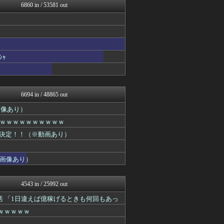
6860 in / 53581 out
不思議.net - 5ch...
筋肉速報
えっ!?またここのサイト?
いたしん！
おうまがタイムズ
【2ch】ニュー速クオリテ...
ｬ
VIPPER速報
バズッター速報
もみあげチャ～シュ～
NEWSぽけまとめーる
6694 in / 48865 out
まとめCUP
コノユビニュース｜みんなの...
画像あり）
ぶる速-VIP
ｗｗｗｗｗｗｗｗｗｗ
なんJミュージアム
開催決定！！（※動画あり）
まにゅそく 2chまとめニ...
不思議.net - 5ch...
Zチャンネル＠VIP
画像あり）
いたしん！
【2ch】ニュー速クオリテ...
哲学ニュースnwk
4543 in / 25992 out
VIPPER速報
ラビット速報
 「1日違えば億稼げるときも何回もあっ
BIPブログ
ｗｗｗｗｗ
ゴールデンタイムズ