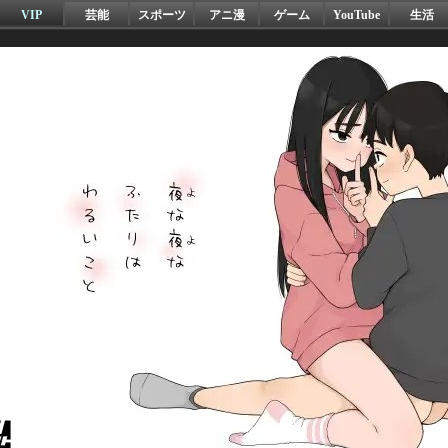
VIP
芸能
スポーツ
アニ漫
ゲーム
YouTube
生活