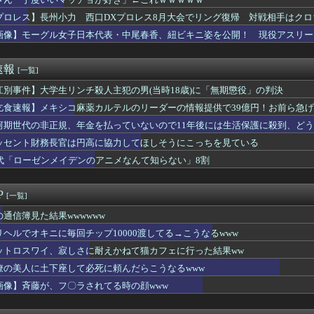
ット女さん、寿司屋で満喫してしまうｗｗｗｗｗｗｗｗｗｗ
小力 西口DXプロレス8月大会でリング復帰 対戦相手はクロちゃ...
プロレス】長州小力 西口DXプロレス8月大会でリング復帰 対戦相手はク
い陽キャ女さん、自らのムホホなお乳を見せびらかしてしまうｗｗｗ...
画像】モーグル女子日本代表・中尾春香、紐ビキニ姿を公開！ 現役アスリート
約9割が「運動習慣がない」 どんな運動すればいいのさ？
ラノ五輪出場
ン西野亮廣、熊本支援炊き出し「カレー」で炎上するｗｗｗ
高梨、不倫…
速報
[一覧]
豪華すぎると話題に なんでyoutubeに負けたのか・・・
下味つけてピンサロいったらｗｗｗｗｗｗｗｗｗwwww
江別事件】大学生リンチ殺人主犯の男(当時18歳)に「無期懲役」の判決
こ」がガチに過去最大レベルに混みそうwwwwwwwwwwww...
乞食速報】メキシコ麻薬カルテルのリーダーの情報提供で39億円！お前ら急
ット×#スポニチ コラボグッズ発売決定！
河期世代の非正規、年金を払っていないので11年後には生活保護に殺到、ど
座して必死に頼んだらこうなるwww
かのガチで柔らかそうなお乳wwwwwww
ッセント財務長官は円高に協力してほしそうにこっちを見ている
さんな、動画編集で食っていこうと思うんだ』→結果
0代「ローゼンメイデンのアニメなんて知らない」8割
ル「男の人って、こういうの見ると興奮するんだよね笑❤」ﾊﾟｼｬ
従業員(79)、同僚(52)の言葉遣いが悪いという理由でクビ...
ンフルエンサー、ライブ配信中に自殺 ⇒！
P
[一覧]
Kさん、あまりにも発育が良すぎるwwwwwwww
プで会う約束してた相手にこの返信送ったらブロックされたんやが
の通信簿見た結果wwwwww
居して会計4939円！喋りたいだけなら公園に行ってくれ（怒」
リヘルでオキニに毎回チップ10000渡してる→こうなるwww
容疑者、詰む 情報提供が累計1万3600件超え 目撃情報は「関...
ットロスワイ、寂しさに耐えかねて猫カフェに行った結果ww
さん、アドリブで相手役俳優の手を取りお胸に押し当てる（※画像あ...
師に55億円騙し取られた…」 ワイ「はえーかわいそう…会社滅茶...
僚の美人に土下座して必死に頼んだらこうなるwww
L、やはりシコすぎることが判明wwww
画像】斉藤が、フ〇ラされてる時の顔www
うかさん、グラビア電撃復帰で水着撮影ｗｗｗｗｗｗ
母親に「置いていかないで」と言われて置いていった娘⇒！！