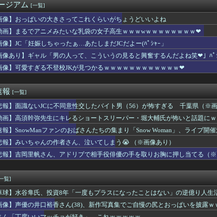
ージアム
[一覧]
これがヤれる男ですｗｗｗｗｗｗこっちはヤれない････」⇒！
いマッチョが好き」←これｗｗｗｗｗ
画像】おっぱいの大きさってこれくらいがちょうどいいよね
さん、風呂でお◯ぱいを浮かせてしまうｗｗｗｗｗｗｗｗｗｗｗ
動画】まるでアニメみたいな乳袋の女子高生ｗｗｗwｗｗｗｗｗｗｗｗ❤
「ギャハハハハ(品のない笑い方)」ワイ「うるせぇな…どうせFラ...
植えてはいけない植物」を小学校に植えた→20年経って見に行くと...
画像】JC「妊娠しちゃったぁ…あたしまだJCだよー(ﾊﾟｼｬｰ」
はやめとけ」という風潮、広まりつつある・・・
画像あり】ギャル「男の人って、こういうの見ると興奮するんだよね笑❤」ﾊﾟｼ
帆さん、アドリブで相手役の手を取りおっぱいに押し当ててしまう
画像】可愛すぎる不登校JKが見つかるｗｗｗｗｗｗｗｗｗｗｗｗ❤
ッ！」ﾊﾟﾝﾊﾟﾝ 風俗嬢「お゛っ！ﾁﾝﾎﾟ太いっ！太いっ！...
でアルファードを残クレじゃなくて一括で買えちゃう私って素敵」
社員、意地でも9月の社員旅行の計画をやらない・・・・・
速報
[一覧]
、寂しさに耐えかねて猫カフェに行った結果ww
るようになるツボがある」女性へのわいせつな行為で音楽クリエイタ...
悲報】面識ないJCに不同意性交したバイト男（56）が怖すぎる 千葉県（※
neSE、女子高生を追い詰めてしまう・・・
動画】高須幹弥先生にキレるショートスリーパー・堀大輔氏が怖いと話題にｗ
しちゃったぁ…あたしまだJCだよー(ﾊﾟｼｬｰ」
嘩 ガチでヤバい……
速報】SnowManファンのおばさんたちの集まり「Snow Woman」、ライブ
被害女性「バウムクーヘン売ったりTikTokライブしててムカつ...
悲報】みいちゃんの作者さん、泣いてしまう😭 （※画像あり）
「新ケロロに福田組が出ます！」→爆死 ちいかわの監督「原作に忠...
悲報】吉岡里帆さん、アドリブで相手役俳優の手を取りお胸に押し当てる（※
、Tiffanyの婚約指輪を貰いました。結婚しました。弱男息...
頭で考えない子」。すぐ検索が当たり前に 「タイパ」至上主義・・...
同意があったんです。本当です。信じて下さい」 ←何でこの主張が...
[一覧]
ロに福田組が出ます！」→爆死 ちいかわの監督「原作に忠実に」→...
んの作者さん、泣いてしまう😭 （※画像あり）
卓球】水谷隼氏、投資8年「一度もプラスになったことはない」の逆億り人生活
(31)のベッドシーン、エロすぎるwwwwwww
」
画像】声優の井口裕香さん(38)、新作写真集でご自慢の尻とおっぱいを披露ｗ
最新話、ヤバすぎる
さん「丁度いいマッチョが好き」←これｗｗｗｗｗ