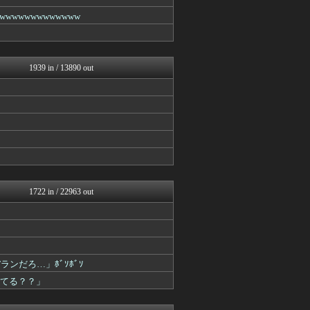
ガールズVIPまとめ
ガールズVIPまとめ
wwwwwwwwwww
スコールちゃんねる｜２ちゃ...
BIPブログ
ラビット速報
ゴールデンタイムズ
1939 in / 13890 out
うしみつ-5chまとめ-
ガールズVIPまとめ
筋肉速報
キニ速
おうまがタイムズ
VIPPER速報
ガールズVIPまとめ
バズッター速報
ぶる速-VIP
ガールズVIPまとめ
1722 in / 22963 out
NEWSぽけまとめーる
まとめCUP
えっ!?またここのサイト?
BIPブログ
コノユビニュース｜みんなの...
ンだろ…」ﾎﾞｿﾎﾞｿ
うしみつ-5chまとめ-
ガールズVIPまとめ
してる？？」
Zチャンネル＠VIP
あらまめ2ch