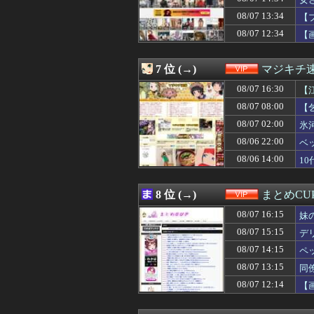
08/07 13:35
【画像】爆胸ニ
08/07 13:34
【プロレス】長州
08/07 13:34
【
08/07 13:33
【ｼｺ画像】エ口
08/07 12:34
【
08/07 13:33
うつ病経験者の
ミ
08/07 13:31
【悲報】キンコ
08/07 13:30
【速報】巨人、
7 位 (→)
マジキチ
08/07 13:27
ニコニコ出身者が
08/07 13:25
08/07 16:30
【悲報】ちんぽに
【
08/07 13:20
【緊急】明日「銀だ
08/07 08:00
【
08/07 13:16
パワプロクンポケ
08/07 02:00
氷
08/07 13:15
同僚の美人に土下
08/07 13:11
【画像】磯山さや
08/06 22:00
ベ
08/07 13:09
三児のパパ『父
08/06 14:00
1
08/07 13:09
【画像あり】ギャ
08/07 13:09
【大阪】建設会社の
08/07 13:05
【悲報】女性イ
8 位 (→)
まとめCU
08/07 13:03
【画像】令和のJ
08/07 16:15
08/07 13:03
【悲報】マチア
妹
08/07 13:01
居酒屋「6人で長
08/07 15:15
デ
08/07 13:00
【朗報】八田與一
08/07 14:15
ペ
08/07 13:00
【悲報】吉岡里帆
08/07 12:50
積水ハウス「地面
08/07 13:15
同
08/07 12:41
【画像】日本のO
08/07 12:14
【
08/07 12:40
【画像】小倉ゆ
08/07 12:39
【画像】震災で