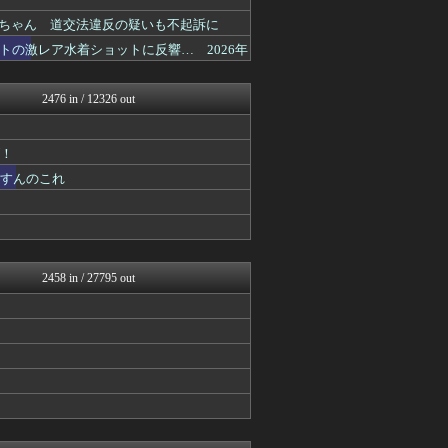
不思議.net - 5ch...
筋肉速報
ロちゃん 道交法違反の疑いも不起訴に
えっ!?またここのサイト?
の激レア水着ショットに反響… 2026年
いたしん！
おうまがタイムズ
【2ch】ニュー速クオリテ...
2476 in / 12326 out
ぶる速-VIP
バズッター速報
キニ速
げ！
ゴールデンタイムズ
うすんのこれ
まとめCUP
BIPブログ
ぶる速-VIP
なんJミュージアム
コノユビニュース｜みんなの...
不思議.net - 5ch...
2458 in / 27795 out
いたしん！
Zチャンネル＠VIP
VIPPER速報
【2ch】ニュー速クオリテ...
ラビット速報
働くモノニュース : 人生...
BIPブログ
キニ速
うしみつ-5chまとめ-