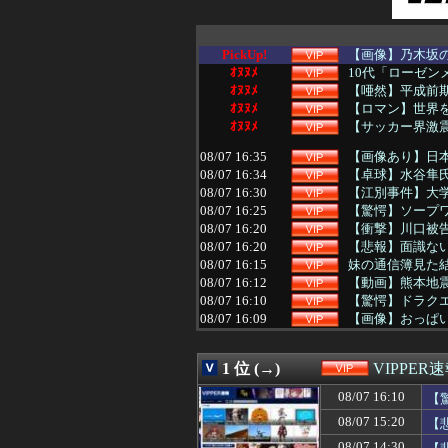
PickUp!
【画像】乃木坂の
ｵﾇﾇﾒ
10代「ローゼン
ｵﾇﾇﾒ
【唖然】平成前期
ｵﾇﾇﾒ
【ロマン】世界
ｵﾇﾇﾒ
【サッカー界激震
08/07 16:35
【画像あり】日
08/07 16:34
【卓球】水谷隼氏
08/07 16:30
【江別事件】大学
08/07 16:25
【驚愕】ソープワイ
08/07 16:20
【衝撃】川口被告
08/07 16:20
【悲報】面識ない
08/07 16:15
妹の通信簿見た結
08/07 16:12
【動画】熊本地
08/07 16:10
【驚愕】ドラクエ
08/07 16:09
【画像】おっぱ
08/07 16:09
【画像】こういう
08/07 16:06
【動画】こうい
1 位 (→)
VIPPER
08/07 16:05
【悲報】クロち
08/07 16:03
【画像】鈴木奈
08/07 16:10
【
08/07 16:01
渡邊渚さん「私が
08/07 15:20
【
08/07 16:00
中居正広（無職）
08/07 16:00
渡邊渚さん「私が
08/07 14:30