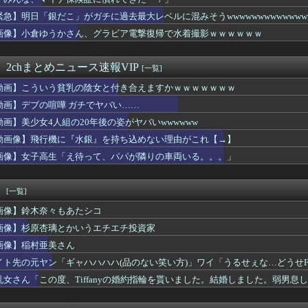
いわ信者”や“れいわ知能”といった表現は差別的。放送禁止用語に...
には行きたくない
緊急】明日「銀だこ」がガチに過去最大レベルに混みそうwwwwwwwwwwwwwww
やタブレットなどを使いこなせない人も居るという話・・・
画像】小倉ゆうかさん、グラビア電撃復帰で水着撮影ｗｗｗｗｗｗ
マ、息子との入浴中の画像が流出した結果・・・
大生「え～！？ 私と付き合いたい？ 私脱いだらこんなんだけどい...
プリキュアさん、前作から売上を10億円も落としてしまう
 2chまとめニュース速報VIP
[一覧]
、生理の匂いを嗅ぎ分けられる男にイライラ⇒ｗｗｗ
動画】こういう貧乳の陰女と付き合えますかｗｗｗｗｗｗｗ
同じだと言われた。
ナルドの店員さん大喧嘩ｗｗｗｗｗｗｗｗｗｗｗｗｗ
動画】デブの喧嘩 ガチでヤバい……
ポケ斉藤さんを貶めた女は気色悪いとか言ってる癖にフ●ラするとか...
動画】美少女4人組の20年後の姿がヤバいwwwwww
日カップラーメンや袋ラーメン食べてたワイ『ある事実』に気付くｗ...
花キララさん、専門家からあまりにも非情な一言を告げられる
動画像】飛行機に『水銀』を持ち込めない理由がこれ【→】
ある
画像】女子高生「え待って、パパが隣りの車両いる。。。」
旅行に行った結果ｗｗｗｗｗｗｗｗｗｗwwww
学生のなりたい職業ランキング、ガチで終わる
ん、8回3失点wwwwwwwwwwwwwwwwwwww
！
[一覧]
イ、デブ禁止のマッチングアプリを思いつくｗｗｗｗｗ
画像】鈴木奈々もあたシコ
る女友達に聞いたら実技実習があるらしい→こうなるwww
ん、お○ぱいがデカ過ぎて下着がパツパツになってしまうｗｗｗｗｗ...
画像】杉原杏璃とかいうエチエチ投資家
ャゲの新キャラ、おっぱいの揺れがエグすぎてまうwwwwwwww...
画像】稲村亜美さん
んターミナルを広くして徒歩で行けるようにします」→搭乗口まで1...
イト先の元ヤン「ギャハハハハ(品のない笑い方)」ワイ「うるせぇな…どうせFラ
な格好の女の子、カードが拾えなくて詰むｗｗｗｗｗｗｗ
稲田顔」というのは本当にあるのでしょうか？
乳女さん「この度、Tiffanyの婚約指輪を貰いました。結婚しました。弱男息
北海道さん、とんでもないマシュマロ女子をキャスターに起用ｗ
、Ｗ杯アジア予選で外国人審判員に性的接待か…韓国放送局が独占報...