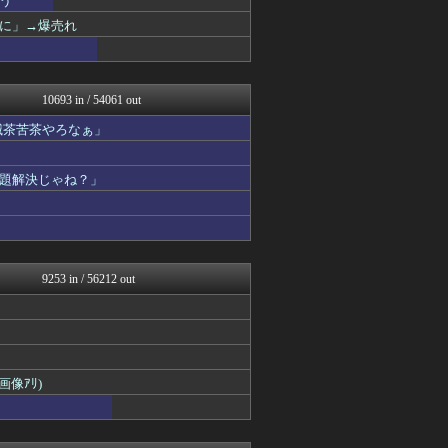
う
キニ速
に」→爆売れ
スコールちゃんねる｜２ちゃ...
うしみつ-5chまとめ-
ゴールデンタイムズ
不思議.net - 5ch...
10693 in / 54061 out
筋肉速報
えっ!?またここのサイト?
滅茶苦茶やろなぁ」
いたしん！
ラビット速報
バズッター速報
題解決じゃね？」
VIPPER速報
りぷらい速報
まとめCUP
ゴールデンタイムズ
キニ速
9253 in / 56212 out
スコールちゃんねる｜２ちゃ...
ぶる速-VIP
なんJミュージアム
うしみつ-5chまとめ-
コノユビニュース｜みんなの...
不思議.net - 5ch...
像ｱﾘ)
Zチャンネル＠VIP
！
いたしん！
ラビット速報
ゴールデンタイムズ