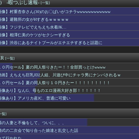
やタブレットなどを使いこなせない人も居るという話・・・
°) -暇つぶし速報-
[一覧]
けど復活してほしい店
画像】村重杏奈さん(30)のお〇ぱいがコチラwwwwwwwwwwww
ラマのレ●プシーン、リアルすぎて今見ると完全にアウト
室外機、限界突破ｗｗｗｗｗｗｗ （※画像あり）
画像】避難所の女がHすぎるｗｗｗｗｗ
苗、殺されることに怯え始める
画像】フジテレビでえちえち水着JK…
グ竹山、目の前で嫁を寝取られてて草wwwww
画像】相澤仁美のケツがセクシーすぎる
ぎるペアルック、発見されるｗｗｗwｗｗｗｗｗｗｗｗｗ
85センチ・木村沙織、息子に「高い高い」求められ衝撃展開激白 ...
画像】渋谷にあるナイトプールがエチエチすぎると話題に
「修学旅行は無料化するべき。体験格差を放置するのか」←これ
Pにハマりすぎた結果ｗｗｗｗｗｗｗｗｗｗwwww
ER
[一覧]
１０円セール】夏の同人祭りきたー！！全部買っとけwwww
動画】えちえち巨乳JD2人組、川遊び中にチャラ男にナンパされるｗ
１０円セール】夏の同人祭り１０円きたー！！！！！！！！！
画像あり】なんG、母ものエロ漫画大好き部！！！！！！
画像あり】アメリカ産JC、普通に可愛い
一覧]
場の人妻と不倫をして、ついに、、、
婚式の二次会で知り合った娘達と乱交した話
れて行かれた