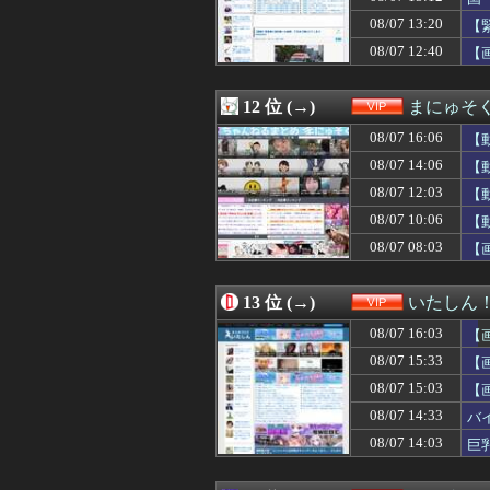
08/07 11:56
れいわ信者「“れ
08/07 13:20
08/07 11:47
もう横浜拘置所
【
08/07 11:42
QRコード決済
08/07 12:40
【
08/07 11:41
【画像】美人マ
08/07 11:40
【画像】芋系女子
08/07 11:39
【悲報】 名探偵
12 位 (→)
まにゅそく
08/07 11:39
【悲報】女さん
08/07 16:06
【
08/07 11:39
宗教と推し活は
08/07 11:34
【悲報】マクド
08/07 14:06
【
08/07 11:32
楽しんご「ジャン
08/07 12:03
【
08/07 11:31
【悲報】節約で毎
08/07 10:06
08/07 11:30
【超悲報】明日
【
08/07 11:26
ジブリ映画ある
08/07 08:03
【
08/07 11:25
【悲報】風俗嬢と
08/07 11:19
【悲報】今の小
08/07 11:18
【朗報】山本由伸さ
13 位 (→)
いたしん
08/07 11:18
【衝撃】天才ワ
08/07 16:03
【
08/07 11:15
看護学校通って
08/07 11:13
【ｼｺ動画】女さ
08/07 15:33
【
08/07 11:11
【画像】人気ソシ
08/07 15:03
【
08/07 11:09
羽田空港「どんど
08/07 14:33
バ
08/07 11:09
【動画】エ♡チ
08/07 11:04
「慶応顔」「早
08/07 14:03
巨
08/07 11:03
【画像】NHK
08/07 11:00
韓国サッカー協会