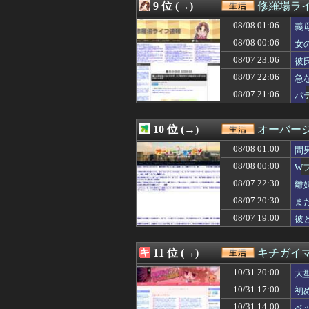
08/07 22:45
高ＩＱワイ、医
9 位 (→)
修羅場ラ
08/07 22:39
友達が男の子３人
08/08 01:06
08/07 22:39
「チョコレート嚢
義
08/07 22:39
出張から帰ったら
08/08 00:06
女
08/07 22:35
高校３年生の女
08/07 23:06
彼
08/07 22:30
人生初の通販を使
08/07 22:30
ワイ、初美容院
08/07 22:06
急
08/07 22:30
離婚調停中、義母
08/07 21:06
パ
08/07 22:29
母が友人の子供を
08/07 22:18
私が義両親に贈っ
08/07 22:18
既婚子持ちのおば
10 位 (→)
オーバー
08/07 22:15
ウイスキー飲ん
08/08 01:00
間
08/07 22:15
辛い物が苦手な彼
「
08/07 22:12
旦那に身体を求
08/08 00:00
W
08/07 22:09
地獄だ。うちは
な
08/07 22:30
離
08/07 22:06
急な用事で義兄夫
で
08/07 22:04
08/07 20:30
【今日の嫁】俺、
ま
08/07 22:04
飛行機の距離に嫁
か
08/07 19:00
彼
08/07 22:03
中学時代に暴言を
万
08/07 22:00
おっさんになっ
08/07 22:00
【Kindle漫画
11 位 (→)
キチガイ
08/07 21:57
実母が作ったおは
10/31 20:00
大
08/07 21:57
児童相談所の前に
08/07 21:57
私の気遣いに対し
10/31 17:00
初
08/07 21:57
【真の敵】20年
10/31 14:00
ペ