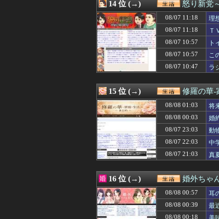
08/07 20:03
14 位 (→)
百貨店で友達と歩
怒り新党
08/07 20:03
祖父の会社を顔パ
08/07 11:18
理
08/07 20:00
【悲痛】「専業だ
08/07 20:00
08/07 11:18
料理中もドライヤ
Ｔ
08/07 19:57
女「今の夫とは離
あ
08/07 10:57
ト
08/07 19:40
爺さんの葬式に「
客
08/07 10:57
こ
08/07 19:39
高校の頃、担任と
08/07 19:35
最初はちょっと素
08/07 10:47
ラ
08/07 19:31
結婚したやつアホ
08/07 19:29
母「おばあちゃん
15 位 (→)
修羅の華
08/08 01:03
将
は
08/08 00:03
婚
08/07 23:03
動
て
08/07 22:03
中
08/07 21:03
真
16 位 (→)
婚外ちゃ
08/08 00:57
耳
08/08 00:39
最
08/08 00:18
美