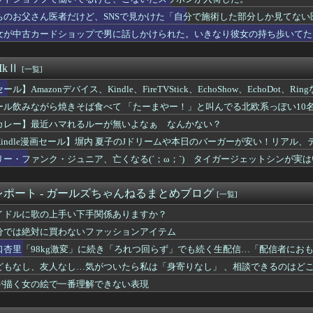
てた恋人にウワキされ、私が出て行く前、布団近くにまだ火の消えて...
、ちゃん」呼びする先輩。因みに先輩20代、お客様は大抵50オー...
ちのお父さん医者だけど、SNSで見かけた「自分で施術した部分しか見てない
自由、どんどん失われていく
女が中古カードショップで男に話しかけられた。いきなり彼女の持ち歩いてた
行った日に、引き出し入れていた20万が消えたらしく泥棒扱いされ...
に夜の店行ってた。私「なんで黙って行ったの？」旦那「暴力したら...
全裸の男がいる」 観光センターのトイレに侵入した男（49）を逮捕
kⅡ
[一覧]
これにしようかな」母「良いね！」→母「みんな聞いて！ヒントは花...
ール】Amazonデバイス、Kindle、FireTVStick、EchoShow、EchoDot、
たくないアルバイトってある？
が草加の集まりにいてビックリ。義両親は新興宗教大嫌いな人たちな...
ール飲みながら焼きそば食べて 「たーまやー！」と叫んでる北欧系っぽい10
供を作る条件で」結婚。だが嫁が子供を作れない体だと知ったので離...
カレー】最近ハマれるルーが無いよなぁ なんかない？
するような厚かましい奴は都市伝説だと思ってたが、現実に生息する...
学校に通っていた嫁はお菓子が店の味。けどカレーの野菜はぽきぽき...
Kindle漫画セール】塀内 夏子のJドリームや本日のバーガーが安い！リアル、テコ
をドタキャンされて、見てない映画のチケ代を奢らされて、これはダ...
ーズ、ろくでなしブルース、シュート！などもポイント還元！
リー・ファンク・ジュニア、亡くなる(´；ω；`) タイガージェットシンが実
を見て「喉が渇いて水が欲しいのか」と思って水を注いだ。ヘビは夢...
のに白髪が多いことを兄嫁が指摘してくる。そんな兄嫁を結婚式に呼...
・ジュニア、亡くなる(´；ω；`) タイガージェットシンが実は...
ポート - ガールズちゃんねるまとめブログ
[一覧]
なった。私「エプロン持って行った方がいいよね」旦那「余計な出費...
イドルに歌の上手い下手関係ありますか？
子供の「暇なんだけど」連発にブチギレ限界のママ「知るかあぁ！」
て結婚した嫁。実は弁当もお菓子も妹に作らせていたと判明し、俺は...
分では絶対に買わないファッションアイテム
学キッズ、電気の計算ができず咽び泣く
口杏里「98kg激変」に続き「ろれつ回らず」でも続く生配信…「配信者にお
LのSwitchを１台ずつ子供らに買ったの見て（カネモ…！）...
どもなし、友人なし…気がついたら私は「身寄りなし」 、相談できるのはど
「子供ができたみたいです」彼氏・彼氏家族「産むのは無理だ。金は...
、でも孤立は誰にでも起きる
前で3回も破談した経験がある私。どこで相手を見分ければいいんだ？
が描く女の絵で一番理解できない表現
達が悪い子になっていた
キャンしてきた相手に別の日に一人で見たと告げた。すると「誰と見...