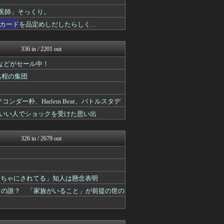
鬼女まとめ速報 -修羅場・...
衝撃体験！アンビリバボー｜...
医師」そっくり。
育児板拾い読み
カードを品定めしだしたらしく…
衝撃体験！アンビリバボー｜...
鬼女はみた -修羅場・恋愛...
気団談
336 in / 2201 out
修羅場ハザード -復讐・D...
Ringなどがセール中！
育児板拾い読み
鬼女の宅配便 - 修羅場・...
名程の集団
浮気ちゃんねる
おうち速報
ンダー朴、Harlem Beat、バトルスタデ
修羅場ライフ速報
子育てちゃんねる
はいい人でショックを受けた思い出
修羅の華-家庭・生活まとめ
かぞくちゃんねる
ほんわかMkⅡ
326 in / 2679 out
すまいる(^-^)ぶろぐ
修羅場まとめ速報
渡る世間はキチばかり - ...
育児板拾い読み
もちゃにされてる」知人は懸念表明
育児板拾い読み
この誰？ 「家族がいること」が前提の世の
オーバージョイド！
浮気ちゃんねる
おうち速報
修羅場ライフ速報