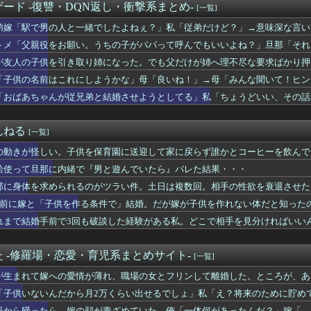
ード -復讐・DQN返し・衝撃系まとめ-
[一覧]
の父を学校もろくに出ていないんでしょ？」と見下した。しかし父が...
めの二世帯住宅を建てるという息子が援助を求めてきた。「同額が欲...
弟嫁「駅で男の人と一緒でしたよねぇ？」私「従弟だけど？」→意味深な言い
て俺と結婚してよ」嫁「うーん…」間男(強行突破してやる！) ...
トメ「父親役をお願い。うちの子がパパって呼んでもいいよね？」旦那「それ
焼きそば食べて 「たーまやー！」と叫んでる北欧系っぽい10名程...
た姉に、双子の片方を姉夫婦に養子に出した。すると、養子に出した...
が友人の子供を引き取り姉になった。でも父だけが姉へ理不尽な要求ばかり押
たら店員のミスでロックがかかったままだった。夫が店にネチネチ嫌...
「子供の名前はこれにしようかな」母「良いね！」→母「みんな聞いて！ヒン
い方（日常の工夫）
立ち…
「おばあちゃんが従兄弟と結婚させようとしてる」私「ちょうどいい、その話
の嫁そっちのけで、初恋の元カノと再会した結果…w
ついた事
したんだけど「日本で生まれた女のくせに外国人と結婚しやがった」...
んねる
[一覧]
わなくなった服
気した嫁と間男を興信所が…その結末が悲惨すぎるｗｗｗｗ
の動きが怪しい。子供を保育園に送迎して家に戻らず誰かとコーヒーを飲んで
った途端働け働けと矢のような催促してくる旦那。専業期間があるか...
給使って旦那に内緒で『男と遊んでいたら』バレた結果・・・
、上の子が赤ちゃん返りするわ旦那が単身赴任するわ両親が相次いで...
教えて
那に身体を求められるのがツラい件。土日は複数回。相手の性欲を衰退させた
遺伝？
年前に嫁と「子供を作る条件で」結婚。だが嫁が子供を作れない体だと知った
した。嫁「朝ごはんです」俺「テーブルにありませんね」嫁「これは...
れまで結婚手前で3回も破談した経験がある私。どこで相手を見分ければいい
い。子供を保育園に送迎して家に戻らず誰かとコーヒーを飲んでる
年、日本人が減り「外国人が増えた」市区町村ランキング…5位は埼...
くて近場の教室に入ったけど笑っちゃうほど音が出ない
 -修羅場・恋愛・育児系まとめサイト-
[一覧]
オンリングを勝手に掴んで泣き出した。その時に私を心配した店員を...
ら太ったせいか加齢で＊が緩んだのかチョビッと漏れるようになった
が生まれて嫁への愛情が薄れ、職場の女とフリンして離婚した。ところが、ある
元同僚に相談したら「俺のときは散々ダメ出ししといて、その人が言...
「子供いないんだから月2万くらい出せるでしょ」私「え？将来のために貯め
ラれた。口実を作って1人でネカフェで号泣してる。明日は三者面談...
…
張から帰ったら、嫁の顔が青ざめていた。俺「一体何があったんだ？」嫁「…