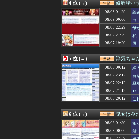
4 位 (→)
修羅場ハザ
08/08 01:06
義母が初対面の私
08/08 01:03
将来嫁親と住むた
08/08 01:29
義
08/08 01:00
間男「旦那と別れ
08/08 00:00
コ
08/08 01:00
ビール飲みながら
08/07 22:29
08/08 01:00
子供ができなかっ
母
08/08 00:57
DVDを借りてき
08/07 21:29
私
08/08 00:57
耳の聞こえが悪
が
08/07 19:29
母
08/08 00:50
【衝撃】別居中
08/08 00:39
最近彼氏にムカ
08/08 00:39
姉が某国人と結婚
5 位 (→)
浮気ちゃ
08/08 00:32
ある日急に似合
08/08 00:30
【完全制裁】浮
08/08 00:12
嫁
08/08 00:18
子供が高学年にな
08/07 23:12
有
08/08 00:18
2人目を産んだ時
08/07 22:12
08/08 00:18
美味しい洋食屋
旦
08/08 00:18
結婚する年齢は
08/07 21:12
1
08/08 00:18
朝から嫁がやらか
08/07 20:12
こ
08/08 00:12
嫁の動きが怪し
08/08 00:10
【移民】2025
08/08 00:09
篠笛やってみた
6 位 (→)
鬼女はみた
08/08 00:06
女の子が私のオニ
08/08 00:05
33歳くらいか
08/08 01:39
娘
08/08 00:03
婚約者との喧嘩を
08/08 00:00
姑
08/08 00:00
Wフリン相手にフ
て
08/07 22:39
出