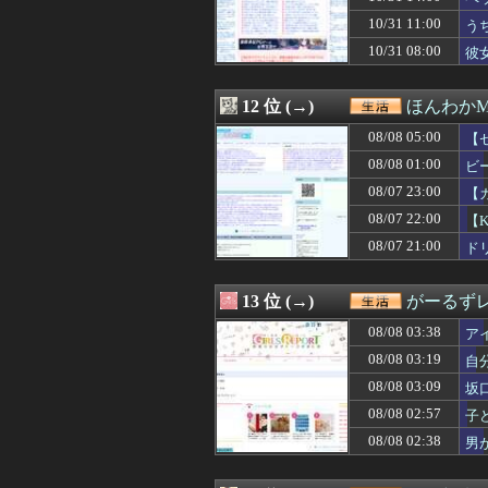
08/07 21:47
結婚前提で同棲し
10/31 11:00
08/07 21:47
お客様を影で「君
う
08/07 21:41
【悲報】表現の
10/31 08:00
彼
08/07 21:39
友人の家に遊びに
08/07 21:39
旦那が知らない間
08/07 21:31
「女子トイレに
12 位 (→)
ほんわかM
08/07 21:29
私「子供の名前は
08/08 05:00
【セ
08/07 21:15
もう二度とやり
08/07 21:15
義妹夫のお兄さん
08/08 01:00
ビ
08/07 21:12
1年前に嫁と「子
08/07 23:00
【
08/07 21:09
他人の車をあてに
08/07 22:00
08/07 21:06
パティシエの専門
【
08/07 21:05
映画デートの予定
ィ
08/07 21:00
ド
08/07 21:03
真夏に現れたヘビ
08/07 21:00
彼氏がまだ26な
08/07 21:00
ドリー・ファンク
13 位 (→)
がーるずレ
08/07 21:00
旦那の祖父が亡く
08/08 03:38
ア
08/07 21:00
【悲報】朝から
08/07 21:00
家事上手だと思っ
08/08 03:19
自
08/07 20:45
【悲報】ワイ中
08/08 03:09
坂
08/07 20:30
ママ友の家は有機E
08/08 02:57
子
08/07 20:30
まだ高校生の彼女
中
08/07 20:12
これまで結婚手
08/08 02:38
男
08/07 20:09
息子の年上の友
08/07 20:06
映画デートをドタ