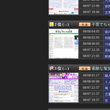
人
08/08 03:10
【困惑】妻の連
08/07 21:00
彼
08/08 03:09
坂口杏里「98k
08/07 19:00
08/08 02:57
体を壊して働けな
文
08/08 02:57
子どもなし、友人
08/08 02:50
【修学旅行】彼
2 位 (→)
子育てち
08/08 02:50
【悲報】3人家族
08/08 02:39
美人が相手の時と
08/08 04:05
彼
08/08 02:38
男が描く女の絵
08/08 02:05
何
08/08 02:30
【結末が】十数人
08/08 02:30
【破綻】40代
08/08 00:05
3
08/08 02:27
脳腫瘍手術で「正
08/07 22:35
高
08/08 02:19
【VIP席3万超】
08/07 21:05
映
08/08 02:18
将来就く職業で悩
08/08 02:18
【いつもの場所で
08/08 02:10
【唖然】元カノの
3 位 (→)
素敵な鬼
08/08 02:08
激震！韓国サッカ
08/08 02:05
何処情報か知ら
08/08 01:17
隣
08/08 01:57
母とドライブに行
08/08 00:00
ト
08/08 01:50
【小姑図々しい】
08/08 01:39
08/07 22:57
娘が生まれて嫁へ
俺
08/08 01:30
【呆れ】元彼「
08/07 21:57
児
08/08 01:29
義弟嫁「駅で男の
08/07 19:57
女
08/08 01:17
隣人「旅行に行っ
た
08/08 01:15
放置子「お腹へっ
08/08 01:10
【衝撃】20年