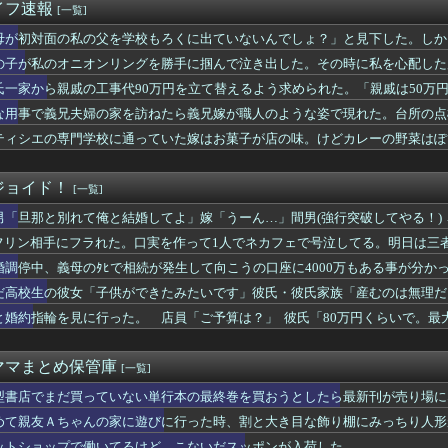
者から酒ドクターストップを食らう
イフ速報
[一覧]
のママ。しょっちゅう遊ぼう遊ぼうと家に自分の友達呼びたがるけど...
胞と診断されて手術するのでハンコ押して下さい」と婆上司に話した...
母が初対面の私の父を学校もろくに出ていないんでしょ？」と見下した。しか
、嫁の顔が青ざめていた。俺「一体何があったんだ？」嫁「…」→子...
の子が私のオニオンリングを勝手に掴んで泣き出した。その時に私を心配した
です。家が嫌いすぎて家を出て現在養護施設で暮らしています
氏一家から親戚の工事代90万円を立て替えるよう求められた。「親戚は50万
った義父。すると、1万円の非常持ち出し袋が12個も届いてしまい...
こわい
な用事で義兄夫婦の家を訪ねたら義兄嫁が職人のような姿で現れた。台所の点
のﾀﾋで相続が発生して向こうの口座に4000万もある事が分かっ...
ティシエの専門学校に通っていた嫁はお菓子が店の味。けどカレーの野菜はぽ
引き取り姉になった。でも父だけが姉へ理不尽な要求ばかり押し付け...
た日本酒を義兄嫁がお雑煮に足そうとして手をすべらせ足の上に落と...
さんとウワキした元彼から着たメールがどっかで聞いたことあるニュ...
ジョイド！
[一覧]
でる人に聞きたいんやが
男「旦那と別れて俺と結婚してよ」嫁「うーん…」間男(強行突破してやる！) 
女。「家のカレーはどうしてるの？」と聞いたら、冷めてしまう返事...
おい」嫁「！！」
められるのがツラい件。土日は複数回。相手の性欲を衰退させたい
フリン相手にフラれた。口実を作って1人でネカフェで号泣してる。明日は三
長男長女次男三人兄弟で古くから続く家業で後継は欲しいという家族
いけど精神的にボロボロでどうすればいいのかわからない………
婚調停中、義母のﾀﾋで相続が発生して向こうの口座に4000万もある事が分
婦の家を訪ねたら義兄嫁が職人のような姿で現れた。台所の点検口を...
しょ…….？
インフルで自宅療養中。そんな俺の為に嫁が卵粥を作ってるんだがそ...
だ高校生の彼女「子供ができたみたいです」彼氏・彼氏家族「産むのは無理だ
いだ妹(5人の子持ち)の三男が肺炎でﾀﾋんだらしい
りました」 → なんと10数年後に……..
と婚約指輪を見に行った。 店員「ご予算は？」 彼氏「80万円くらいで。最大で
吐いてきた女子をSNSで検索した。結婚して10年以上子供がいな...
かwww なんか悔しい………負け組って感じで
て好きになった食べ物
セール】塀内 夏子のJドリームや本日のバーガーが安い！リアル...
ママまとめ保管庫
[一覧]
ぎを見た義母「なにこの大きさ。まるでおにぎり」一口食べて「甘く...
型書店でまだ買っていない単行本の最終巻を買おうとしたら最新刊が売り場に
子供を放置して帰宅。児相から連絡が来ても、もう養育する意思が無...
て旦那は「あの時のあの言葉ってこういう意味で俺を気遣ってくれた...
めて親友Ａちゃんの家に遊びに行った時、割と大き目な飾り棚にみっちり人形
近く口答えもせず耐えてきたけどついに「わがままな息子さんに疲れ...
ットショップで働いてるけど、こないだスッポンが入荷した。