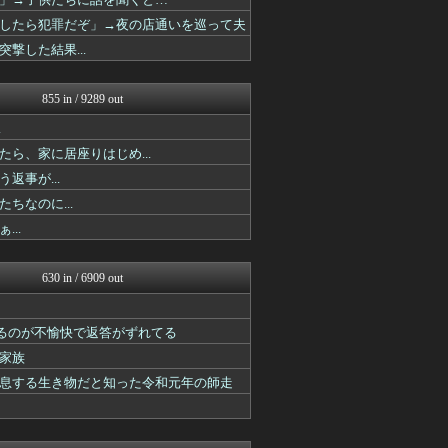
素敵な鬼女様
かぞくちゃんねる
したら犯罪だぞ」→夜の店通いを巡って夫
鬼女はみた -修羅場・恋愛...
した結果...
鬼女の宅配便 - 修羅場・...
修羅ママ速報
修羅場ハザード -復讐・D...
855 in / 9289 out
婚外ちゃんねる
基地沢直樹-復讐・修羅場・...
.
基地沢直樹-復讐・修羅場・...
ら、家に居座りはじめ...
婚外ちゃんねる
事が...
婚外ちゃんねる
基地沢直樹-復讐・修羅場・...
なのに...
基地沢直樹-復讐・修羅場・...
..
婚外ちゃんねる
浮気ちゃんねる
おうち速報
630 in / 6909 out
修羅場ライフ速報
修羅の華-家庭・生活まとめ
ほんわかMkⅡ
るのが不愉快で返答がずれてる
衝撃体験！アンビリバボー｜...
家族
鬼女まとめ速報 -修羅場・...
素敵な鬼女様
息する生き物だと知った令和元年の師走
婚外ちゃんねる
衝撃体験！アンビリバボー｜...
鬼女まとめ速報 -修羅場・...