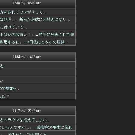
1380 in / 10619 out
修羅場ライフ速報
修羅の華-家庭・生活まとめ
方をされてウンザリして…
オーバージョイド！
は無理」→断った途端に大騒ぎになり…
ほんわかMkⅡ
かぞくちゃんねる
し付けていて…
基地沢直樹-復讐・修羅場・...
トは花の名前よ！」→勝手に発表されて腹
婚外ちゃんねる
利用するわ」→3日後にまさかの展開…
キスログ
婚外ちゃんねる
基地沢直樹-復讐・修羅場・...
1184 in / 11413 out
基地沢直樹-復讐・修羅場・...
キスログ
る
喪女リカ喪女ルカ┃鬼女・生...
喪女リカ喪女ルカ┃鬼女・生...
い
婚外ちゃんねる
喪女リカ喪女ルカ┃鬼女・生...
ので離婚へ。
基地沢直樹-復讐・修羅場・...
んだ？
浮気ちゃんねる
結婚・恋愛ニュースぷらす
おうち速報
1117 in / 12242 out
修羅場ライフ速報
子育てちゃんねる
トラウマを抱えてしまい...
修羅の華-家庭・生活まとめ
ているんですが…」→義実家の要求に呆れ
オーバージョイド！
」→子供たちに話を聞くと…