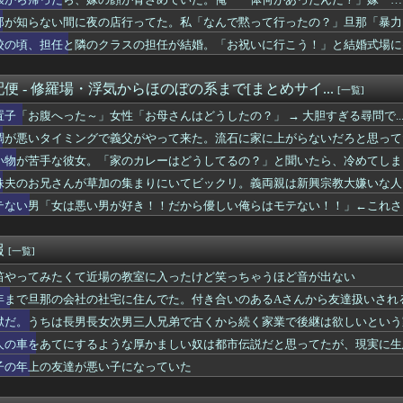
トと孫のお世話お願いね」私「え？」夫「それくらいやってやれよ」...
んだが、仕事が長続きしません。突然仕事に行くのが嫌になって.....
那が知らない間に夜の店行ってた。私「なんで黙って行ったの？」旦那「暴力
だから月2万くらい出せるでしょ」私「え？将来のために貯めている...
の言い争いが泥沼化して…
校の頃、担任と隣のクラスの担任が結婚。「お祝いに行こう！」と結婚式場に突撃
ングで義父がやって来た。流石に家に上がらないだろと思ってたら、...
近所のファミレスで、そこの店員にバカにされるようになった」俺「...
お願い。うちの子がパパって呼んでもいいよね？」旦那「それは無理...
便 - 修羅場・浮気からほのぼの系まで[まとめサイ...
[一覧]
画！】こんなドラマが見たい！
ンチに800円くらいのピアスをつけて行こうとするので「そんな安...
置子「お腹へった～」女性「お母さんはどうしたの？」 → 大胆すぎる尋問で..
起きた。ベランダから女の子と母親が煙に巻かれながら助けてと叫ん...
調が悪いタイミングで義父がやって来た。流石に家に上がらないだろと思ってた
（みなさんの住んでるところは、暑いですか？）
い物が苦手な彼女。「家のカレーはどうしてるの？」と聞いたら、冷めてしまう返
ない耳のアクセサリー
】我が家が空き巣にあいかけた。息子と娘を残し、買い物に行ってい...
妹夫のお兄さんが草加の集まりにいてビックリ。義両親は新興宗教大嫌いな人たち
い。収穫が大変」と言って、太さ8cm長さ30cm以上のクソマズ...
テない男「女は悪い男が好き！！だから優しい俺らはモテない！！」←これさぁ.
途端いじる人
に内緒で『男と遊んでいたら』バレた結果・・・
社の社宅に住んでた。付き合いのあるAさんから友達扱いされるのが...
報
[一覧]
の工事代90万円を立て替えるよう求められた。「親戚は50万円入...
名中の小学生に彼女が質問を重ね始めた。可哀想だと諭したら「自分...
笛やってみたくて近場の教室に入ったけど笑っちゃうほど音が出ない
ハマれるルーが無いよなぁ なんかない？
年まで旦那の会社の社宅に住んでた。付き合いのあるAさんから友達扱いされ
際していたら脳内お花畑の彼が「実は好きな人ができて…」と子供に...
獄だ。うちは長男長女次男三人兄弟で古くから続く家業で後継は欲しいという
癖は「バカ」娘にまで「バカ！これはだめだ」と言う。娘がバカを人...
何してるんですか…？」作業着の男性「…」→歩道橋の上で目にした...
人の車をあてにするような厚かましい奴は都市伝説だと思ってたが、現実に生
かしいと思うもの
子の年上の友達が悪い子になっていた
の子を次々と妊娠。3回堕したせいか、結婚してから子供は出来なか...
部長の武勇伝。部長が平社員の頃、新人の女の子に課長が無理矢理酒...