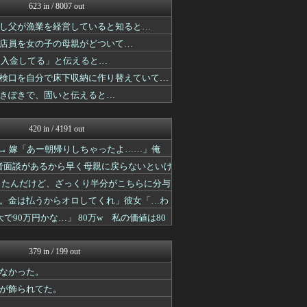
育児板拾い読み
623 in / 8007 out
衝撃体験！アンビリバボー｜...
し父が漁業を経営していると知ると…
鬼女まとめ速報 -修羅場・...
鬼女はみた -修羅場・恋愛...
店員を女の子の母親がどついて…
子育てちゃんねる
円入金してる」と伝えると…
かぞくちゃんねる
育児板拾い読み
検口を自分で床下収納に作り替えていて…
オーバージョイド！
きぽきで、固いと伝えると…
修羅場ハザード -復讐・D...
衝撃体験！アンビリバボー｜...
鬼女まとめ速報 -修羅場・...
420 in / 4191 out
育児板拾い読み
→ 嫁「あー朝帰りしちゃったよ……」俺
鬼女の宅配便 - 修羅場・...
浮気ちゃんねる
者面談があるから早く母親に戻らないといけ
おうち速報
かったんだけど、ざっくり半分がこちらに分与
修羅場ライフ速報
鬼女まとめ速報 -修羅場・...
。金は払うからオロしてくれ」彼女「…わ
衝撃体験！アンビリバボー｜...
90万円かな…」 80万w 私の価値は80
修羅の華-家庭・生活まとめ
育児板拾い読み
ほんわかMkⅡ
379 in / 199 out
衝撃体験！アンビリバボー｜...
なかった。
素敵な鬼女様
鬼女まとめ速報 -修羅場・...
が飾られてた。
鬼女まとめ速報 -修羅場・...