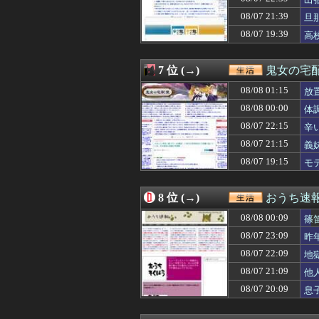
08/08 00:00
トメ「旅行中はウ
08/08 00:00
44歳バツイチな
08/07 21:39
旦
08/08 00:00
姑「子供いないん
婦
08/07 19:39
高
08/08 00:00
体調が悪いタイミ
08/08 00:00
友人「昼はいつも
08/08 00:00
コトメ「父親役を
7 位 (→)
鬼女の宅配
08/07 23:57
【ガルちゃん企
08/07 23:57
08/08 01:15
友人Aがホテルラ
放
08/07 23:47
近所の家で火事が
08/08 00:00
体
08/07 23:47
仙台 寒いです
08/07 22:15
辛
08/07 23:39
痛くなくて落ち
08/07 23:39
【エクソシストｗ
08/07 21:15
義
08/07 23:18
トメ「食べきれな
08/07 19:15
モ
08/07 23:18
大人数になった
08/07 23:12
有給使って旦那
08/07 23:09
昨年まで旦那の会
8 位 (→)
おうち速
08/07 23:06
彼氏一家から親戚
08/08 00:09
08/07 23:03
動物実験反対の署
篠
08/07 23:00
【カレー】最近
08/07 23:09
昨
08/07 22:57
独身と騙されて交
08/07 22:09
地
08/07 22:57
同居してる義父口
08/07 22:57
俺「おっちゃん、
08/07 21:09
他
08/07 22:57
平成生まれが懐
08/07 20:09
息
08/07 22:47
サークルの先輩方
08/07 22:47
アルハラ大嫌いな