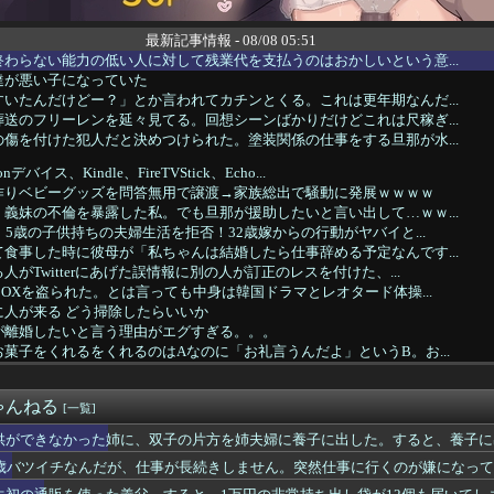
最新記事情報 - 08/08 05:51
わらない能力の低い人に対して残業代を支払うのはおかしいという意...
達が悪い子になっていた
いたんだけどー？」とか言われてカチンとくる。これは更年期なんだ...
送のフリーレンを延々見てる。回想シーンばかりだけどこれは尺稼ぎ...
傷を付けた犯人だと決めつけられた。塗装関係の仕事をする旦那が水...
バイス、Kindle、FireTVStick、Echo...
作りベビーグッズを問答無用で譲渡→家族総出で騒動に発展ｗｗｗｗ
義妹の不倫を暴露した私。でも旦那が援助したいと言い出して…ｗｗ...
、5歳の子供持ちの夫婦生活を拒否！32歳嫁からの行動がヤバイと...
食事した時に彼母が「私ちゃんは結婚したら仕事辞める予定なんです...
がTwitterにあげた誤情報に別の人が訂正のレスを付けた、...
BOXを盗られた。とは言っても中身は韓国ドラマとレオタード体操...
に人が来る どう掃除したらいいか
が離婚したいと言う理由がエグすぎる。。。
菓子をくれるをくれるのはAなのに「お礼言うんだよ」というB。お...
人から泥して、恩人が切れて泥った人にまた泥させてやった話
考えてないと思うこと。
ゃんねる
上手い下手関係ありますか？
[一覧]
下社員と浮気した嫁、またもや大喧嘩の年末…その理由がこれｗｗｗｗ
供ができなかった姉に、双子の片方を姉夫婦に養子に出した。すると、養子に
双子育児も家事も嫁いびりもすべて母任せ、稼ぐ事だけが自分の務め...
4歳バツイチなんだが、仕事が長続きしません。突然仕事に行くのが嫌になって..
買わないファッションアイテム
でバイトしていた頃の事。盗難した保険証で新規入会を繰り返しＤＶ...