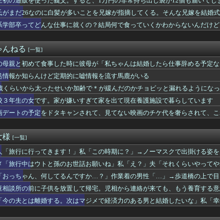
生初の通販を使った義父。すると、1万円の非常持ち出し袋が12個も届いてしまい
れ子が突然ベタベタしてきた理由がまさかのコレｗｗｗｗ
氏がまだ26なのに白髪が多いことを兄嫁が指摘してくる。そんな兄嫁を結婚式に
g激変」に続き「ろれつ回らず」でも続く生配信…「配信者におもち...
くなり自宅療養中。一週間前、階下に明るい家族が引越してきてから...
系学部卒ってどんな仕事に就くの？結局何で食っていくかわからないんだけど..
なし…気がついたら私は「身寄りなし」 、相談できるのはどこの誰...
女がイケメンと浮気！復讐のため先生に全チクした結果ｗｗｗｗ
ゃんねる
[一覧]
の生活費、4万円で余裕とか考えてた結果www
扱いが違うと嘆いている不美人のレス見ると思うんだが雰囲気美人や...
の母親と初めて食事した時に彼母が「私ちゃんは結婚したら仕事辞める予定な
で一番理解できない表現
処情報か知らんけど定期的に嘘情報を流す馬鹿がいる
と体の関係…関係を切った結果、とんでもない事態にｗｗｗ【怖すぎ...
サレ男、嫁の不倫に再構築も…驚愕の態度とはｗｗｗｗ
3歳くらいから太ったせいか加齢で＊が緩んだのかチョビッと漏れるようにな
常な組織」を誤って摘出…自発呼吸不能の重篤状態に 「腫瘍でない...
校３年生の女です。家が嫌いすぎて家を出て現在養護施設で暮らしています
Number_iが全席一律料金を廃止！米大手エージェント会社...
画デートの予定をドタキャンされて、見てない映画のチケ代を奢らされて、こ
んでた元彼が「お前んちの家業を継いでやってもいいかもな」だとさ...
…】市営のジムに通っていた。ジム通いをはじめて数ヶ月、常連とい...
母親に見抜かれて結婚挫折 → その理由がコレｗｗｗｗ
女様
[一覧]
ー協会が15年前にW杯予選などで「外国人審判を性的接待していた...
んけど定期的に嘘情報を流す馬鹿がいる
人「旅行に行ってきます！」私「この時期に？」→ノーマスクで出掛ける姿を
ったら事故った。スピードも出してなかったのに一回転して、なんと...
メ「旅行中はウトと孫のお世話お願いね」私「え？」夫「それくらいやってや
新婚初のお祝いが豪華すぎ？！カバンに時計7万円の請求後に訪れた...
の愛情が薄れ、職場の女とフリンして離婚した。ところが、あるトラ...
「おっちゃん、何してるんですか…？」作業着の男性「…」→歩道橋の上で目
お前んちの家業継いでやってもいいかなｗ」ってお前前は…ｗｗｗｗ
童相談所の前に子供を放置して帰宅。児相から連絡が来ても、もう養育する意
人と一緒でしたよねぇ？」私「従弟だけど？」→意味深な言い方をさ...
「今の夫とは離婚する。次はマジメで経済力のある男と結婚したいな」私「幸
てきます！」私「この時期に？」→ノーマスクで出掛ける姿を見てモ...
女性のその後が・・・
た～」女性「お母さんはどうしたの？」 → 大胆すぎる尋問で.....
以上夫を騙し続けた妻、妻の最後の要求がこれｗｗｗｗ