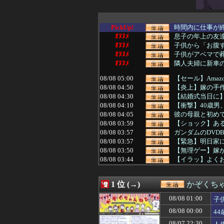
PickUp!
時間内に仕事が終
ｵﾇﾇﾒ
息子の年上の友
ｵﾇﾇﾒ
子供から「お腹す
ｵﾇﾇﾒ
子供がアベマで葬
ｵﾇﾇﾒ
隣人夫婦に新車の
08/08 05:00
【セール】Amazonデ
08/08 04:50
【炎上】嫁の手
08/08 04:30
【結婚式当日に】
08/08 04:10
【衝撃】40歳男
08/08 04:05
彼の母親と初めて
08/08 03:59
【ショック】ある人
08/08 03:57
ガンダムのDVD
08/08 03:57
【緊急】明日家
08/08 03:50
【無理ゲー】嫁
08/08 03:44
【イラッ】よくお
08/08 03:39
泥られた人が恩
08/08 03:39
全く相手のこと
1 位 (→)
かぞくち
08/08 03:38
アイドルに歌の
08/08 03:30
【何度目？】年
08/08 01:00
子
08/08 03:26
【離婚問題】父は
08/08 00:00
4
08/08 03:19
自分では絶対に
08/08 03:18
レンタルビデオ店
08/07 22:30