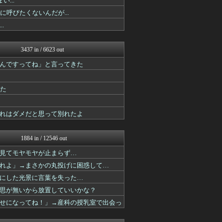
...
気団まとめ-噫無情-｜嫁・...
呼びたくないんだが...
がーるずレポート - ガー...
.
喪女リカ喪女ルカ┃鬼女・生...
がーるずレポート - ガー...
気団まとめ-噫無情-｜嫁・...
3437 in / 6623 out
キスログ
喪女リカ喪女ルカ┃鬼女・生...
んですってね」と言ってきた
がーるずレポート - ガー...
キスログ
気団まとめ-噫無情-｜嫁・...
った
がーるずレポート - ガー...
がーるずレポート - ガー...
れはダメだと思って別れたよ
喪女リカ喪女ルカ┃鬼女・生...
喪女リカ喪女ルカ┃鬼女・生...
キスログ
1884 in / 12546 out
がーるずレポート - ガー...
子育てちゃんねる
見てモヤモヤが止まらず…
喪女リカ喪女ルカ┃鬼女・生...
れよ」→まさかの丸投げに困惑して…
キスログ
鬼女はみた -修羅場・恋愛...
にした光景に言葉を失った…
キスログ
思が無いから放置していいかな？
修羅場ハザード -復讐・D...
せになってね！」→産科の授乳室で出会っ
素敵な鬼女様
鬼女の宅配便 - 修羅場・...
キスログ