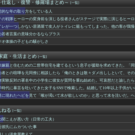
いてたコトメの服が私のだった。追いかけて話をしたら「じゃあ脱げ...
～仕返し・復讐・修羅場まとめ～
[一覧]
スで利用できても自分の家は普通だと思って育った。でも大人になっ...
想的な年の取り方をしている人
からママの仕事」ワンオペ家事に限界の私⇒娘「働けば？」と言われ...
ー中もタバコをくわえたまま。灰が落ちそうだし煙を撒き散らされて...
Ｖの戦隊ヒーローの変身前を演じる役者さんがステージで実際に演じるヒーローシ
婚する。次はマジメで経済力のある男と結婚したいな」私「幸せにな...
げたい！と小さなプレゼントを用意してた
イレが一つしかない居酒屋で友人がトイレに籠もってしまった。他の客が我慢
私も遺産をもらえるはずだ」と長男嫁がやってきた。婆さん「肝心の...
を不機嫌そうに睨んでいて神経分からん
の若者言葉の意味分かるならプラス
隣のクラスの担任が結婚。「お祝いに行こう！」と結婚式場に突撃し...
直すぎるだけか？と思ってたが、マウンティング癖が凄まじいと分か...
ジオ体操の子どもの騒がしさ
すぎwww
が従兄弟と結婚させようとしてる」私「ちょうどいい、その話利用す...
-家庭・生活まとめ
[一覧]
来嫁親と住むための二世帯住宅を建てるという息子が援助を求めてきた。「同
教えられません」と…
約者との喧嘩を元同僚に相談したら「俺のときは散々ダメ出ししといて、その
物実験反対の署名中の小学生に彼女が質問を重ね始めた。可哀想だと諭したら
…
学時代に暴言を吐いてきた女子をSNSで検索した。結婚して10年以上子供が
夏に現れたヘビを見て「喉が渇いて水が欲しいのか」と思って水を注いだ。ヘ
んねる
[一覧]
の聞こえが悪い方（日常の工夫）
近彼氏にムカついた事
味しい洋食屋教えて