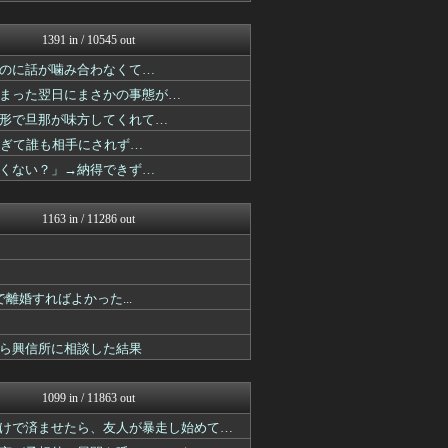
おうち速報
修羅場ライフ速報
1391 in / 10545 out
鬼女まとめ速報 -修羅場・...
婚外ちゃんねる
のに話が噛み合わなくて…
修羅の華-家庭・生活まとめ
まった翌日にまさかの事態が…
ほんわかMkⅡ
基地沢直樹-復讐・修羅場・...
形で旦那が味方してくれて…
素敵な鬼女様
すぎて誰も相手にされず…
婚外ちゃんねる
くない？」→納得できず…
基地沢直樹-復讐・修羅場・...
喪女リカ喪女ルカ┃鬼女・生...
鬼女まとめ速報 -修羅場・...
1163 in / 11286 out
喪女リカ喪女ルカ┃鬼女・生...
基地沢直樹-復讐・修羅場・...
キスログ
基地沢直樹-復讐・修羅場・...
婚すればよかった...
喪女リカ喪女ルカ┃鬼女・生...
基地沢直樹-復讐・修羅場・...
婚外ちゃんねる
ら興信所に相談した結果
鬼女まとめ速報 -修羅場・...
喪女リカ喪女ルカ┃鬼女・生...
基地沢直樹-復讐・修羅場・...
1099 in / 11863 out
基地沢直樹-復讐・修羅場・...
婚外ちゃんねる
けで済ませたら、友人が暴走し始めて…
基地沢直樹-復讐・修羅場・...