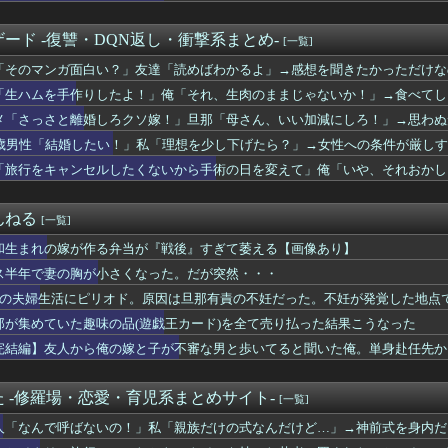
を調べた結果…
遣の女が喫煙者のマナーの悪さを語った。「そこまで悪い人は滅多に...
隙に父がまた鍋に大量のめんつゆを入れた。煮込んだコンソメスープ...
ード -復讐・DQN返し・衝撃系まとめ-
[一覧]
ないし誰とでも話せる。でもその姿勢が気持ち悪いのか何なのか友達...
レゼント贈ったら「どうせ息子のお金で買ったんだろうからお礼は息...
「そのマンガ面白い？」友達「読めばわかるよ」→感想を聞きたかっただけな
元夫から「もう一度続きをはじめましょう」とメールが届いた。やり...
「生ハムを手作りしたよ！」俺「それ、生肉のままじゃないか！」→食べてし
松屋の牛めし、豚めし、カレー、うなぎ、とんかつなどなどの冷凍食...
下で小さな冷たい空気の塊に顔を突っ込んだ途端なぜか急にﾀﾋにた...
メ「さっさと離婚しろクソ嫁！」旦那「母さん、いい加減にしろ！」→思わぬ
私「痛い！どうしたの？」彼「実は俺、不能なんだ…」→初めての夜...
8歳男性「結婚したい！」私「理想を少し下げたら？」→女性への条件が厳し
性から「おたくの会社のA子という女性が、制服を着用したまま中年...
「旅行をキャンセルしたくないから手術の日を変えて」俺「いや、それおかし
の家へ。広くて駅近、なのに格安…と来たら何か起きるのは夜だろう...
（みなさんの住んでるところは、暑いですか？）
で喧嘩したら、同居しているトメに聞かれ私だけ呼ばれてお説教ｗｗ...
んねる
[一覧]
を丸写しして、宿題はやった詐欺だったことが発覚し、子供と大喧嘩...
らせ】パーティで出会った女とフリンしたら脅迫された「やるだけや...
和生まれの嫁が作る弁当が『戦後』すぎて萎える【画像あり】
ると家政婦以下の扱い…耐え続けた男の決断がこれｗｗｗｗ
ス半年で妻の胸が小さくなった。だが突然・・・
の友だち。1ヶ月前から遊ぶ約束をしていたのに、5日前になってい...
ない耳のアクセサリー
年の夫婦生活にピリオド。原因は旦那有責の不妊だった。不妊が発覚した地点で離
オケについてきた特に仲良くないA。部屋に入って早々「点数出そう...
那が集めていた趣味の品(遊戯王カード)を全て売り払った結果こうなった
彼女。SNSみればなんか酒で失敗したっぽい事をぽつぽつ書いてあ...
完結編】友人から俺の嫁と子が不審な男と歩いてると聞いた俺。単身赴任先か
るねｗ」痴漢された同僚にアホ発言かましたハラ課長。すると同僚が...
ップスを着ていったらみんなのいる前で後輩が「なんで今日はピンク...
い40代後半男性とランチ。だがランチ奢るって言ってたのになぜか...
 -修羅場・恋愛・育児系まとめサイト-
[一覧]
ら友達とタイガーマスクの話をしていたら、後ろからおばさんが「寄...
が悪く、実家は自営業で現金がいつも手に届くところにあった。盲腸...
人「なんで呼ばないの！」私「親族だけの式なんだけど…」→神前式を身内だ
夫が「第三者の立会人」を頼まれた。離婚理由はお嫁さんのヒスとか...