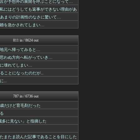
言が予想外の展開を呼ぶことになって…
喪女リカ喪女ルカ┃鬼女・生...
私にはどうしても返事ができない理由があ
鬼女はみた -修羅場・恋愛...
喪女リカ喪女ルカ┃鬼女・生...
→あまりの計画性のなさに驚いて…
鬼女まとめ速報 -修羅場・...
婚を急かされてしまい…
気団談
キスログ
修羅場ハザード -復讐・D...
811 in / 8624 out
喪女リカ喪女ルカ┃鬼女・生...
喪女リカ喪女ルカ┃鬼女・生...
地元へ帰ってみると…
鬼女の宅配便 - 修羅場・...
思わぬ方向へ転がっていき…
浮気ちゃんねる
に壊れてしまい…
キスログ
おうち速報
ことになったのだが...
修羅場ライフ速報
..
子育てちゃんねる
修羅の華-家庭・生活まとめ
すまいる(^-^)ぶろぐ
787 in / 6736 out
かぞくちゃんねる
ほんわかMkⅡ
0歳だけど育毛剤だった
渡る世間はキチばかり - ...
る
修羅場まとめ速報
滅多に見ない」と指摘した
奥様は鬼女-DQN返しまと...
キスログ
奥様は鬼女-DQN返しまと...
たまたま読んだ記事であることを目にした
奥様は鬼女-DQN返しまと...