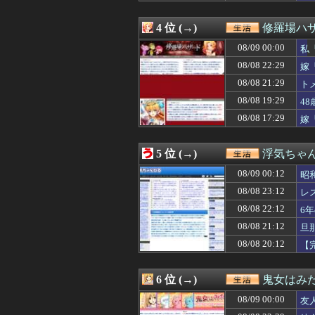
由
08/08 22:09
4ヵ月前に来た派
08/08 22:06
私が風呂に入った
4 位 (→)
修羅場ハザ
08/08 22:04
私人見知り全くし
08/08 22:04
義母に母の日のプ
08/09 00:00
私
08/08 22:03
離婚から3年後、
08/08 22:29
嫁
08/08 22:00
【セール】牛丼！
08/08 21:29
08/08 21:57
都繁華街のガード
ト
08/08 21:57
彼と初めての夜。
08/08 19:29
4
08/08 21:57
私のいる会社に男
08/08 17:29
嫁
08/08 21:57
1人暮らしの親友
08/08 21:57
仙台 寒いです
08/08 21:57
旦那と仕事のこと
5 位 (→)
浮気ちゃ
08/08 21:57
チャレンジの答え
08/08 21:57
【人生終了のお知
08/09 00:12
昭
08/08 21:50
【悲報】帰宅す
08/08 23:12
レ
08/08 21:47
ドタキャン常習犯
08/08 22:12
08/08 21:47
痛くなくて落ち
6
08/08 21:47
同僚数名とのカラ
08/08 21:12
旦
08/08 21:47
酒を飲むと暴れる
08/08 20:12
【
08/08 21:47
「女性冥利に尽き
08/08 21:47
職場にピンクのト
08/08 21:47
はじめましてに近
6 位 (→)
鬼女はみた
08/08 21:39
ランドセル見なが
08/08 21:39
子供の頃から手癖
08/09 00:00
友
08/08 21:39
夫友人の離婚話に