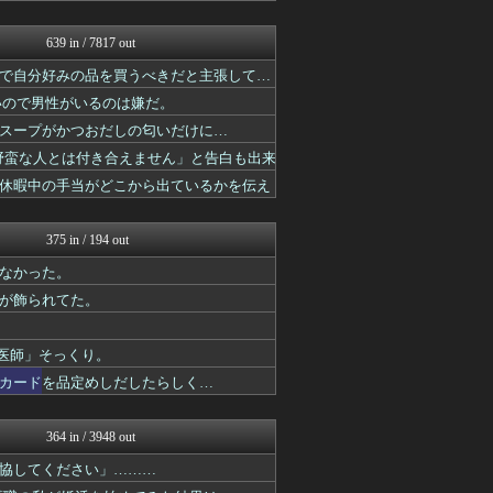
育児板拾い読み
奥様は鬼女-DQN返しまと...
639 in / 7817 out
奥様は鬼女-DQN返しまと...
で自分好みの品を買うべきだと主張して…
オーバージョイド！
育児板拾い読み
いので男性がいるのは嫌だ。
キスログ
スープがかつおだしの匂いだけに…
奥様は鬼女-DQN返しまと...
奥様は鬼女-DQN返しまと...
野蛮な人とは付き合えません」と告白も出来
奥様は鬼女-DQN返しまと...
休暇中の手当がどこから出ているかを伝え
育児板拾い読み
ねこのあまやどり
浮気ちゃんねる
375 in / 194 out
キスログ
なかった。
おうち速報
修羅場ライフ速報
が飾られてた。
修羅の華-家庭・生活まとめ
渡る世間はキチばかり - ...
修羅場まとめ速報
医師」そっくり。
育児板拾い読み
カードを品定めしだしたらしく…
素敵な鬼女様
キスログ
育児板拾い読み
364 in / 3948 out
修羅ママ速報
協してください」………
鬼女はみた -修羅場・恋愛...
子育てちゃんねる