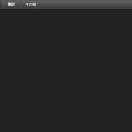
翻訳
その他