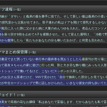
元気もらえるかって言ったら圧倒的にアメリカだわね
病んでしまい手帳を持ってた時、水が嫌いになり風呂に近寄らずあま...
イフ速報
[一覧]
きで捕まった」噂は一気に広がっている。何故なら…
たかった(´;ω;｀)」私（しゃぁねーなー） そして38歳・...
弟嫁が「ダサい」と義弟の服を勝手に捨てた。そして新しい服は義弟の小遣い
隣でズルズル啜って食べるんだ！」
Cの授乳室から父親が出てきた。双子連れの私はドアを開けて授乳するしかな
任中の俺に突然元カノが訪問！その理由が衝撃的すぎる件ｗｗｗ
が風呂に入った隙に父がまた鍋に大量のめんつゆを入れた。煮込んだコンソメ
ウサギを飼ってるが先日ウトメが来た時にウトが「食うのか？いつ氏...
宣告を受けた。身寄りなしのシンママで高1の息子に毎日氏ね氏ね言...
物を振り回すB助を止めてA子を避難させた。そして迎えた週明け、「冷酷で
道の道のりなので危ないと思い3歳の子供達だけを座らせてたら『子...
振られて…
休から復帰したら「私たちがあなたの分も稼いだおかげ」と何度も言われた。
ールで買った３００円Ｔシャツがもうすぐ６才を迎えようとしていま...
ら…
ら俺の嫁と子が不審な男と歩いてると聞いた俺。単身赴任先から興信...
ママまとめ保管庫
[一覧]
レ不倫で離婚したのに再婚後も浮気！？浮気癖が止められないｗｗｗｗ
型書店でまだ買っていない単行本の最終巻を買おうとしたら最新刊が売り場に
。「猫は人を見る目があるんだ」と自慢してきたけれど、今日たまた...
ら「私たちがあなたの分も稼いだおかげ」と何度も言われた。休暇中...
めて親友Ａちゃんの家に遊びに行った時、割と大き目な飾り棚にみっちり人形
で入院中、義母から電話がきた。「明日の朝来なさい！場合によって...
ットショップで働いてるけど、こないだスッポンが入荷した。
ジへ向かおうとした私。すると知人ママが『ファーストクラスのチケ...
を広げない癖に「レベル高い人と遊びたい」と語る友人⇒謎の選民意...
ちのお父さん医者だけど、SNSで見かけた「自分で施術した部分しか見てない
座状態から前に倒れて丸まった状態で寝るの好き
女が中古カードショップで男に話しかけられた。いきなり彼女の持ち歩いてた
ンド服ちょうだい！」私「お断りします」→母親に報告したら逆ギレ...
の人妻に手を握られて好きって聞かれた結果…
駄な趣味じゃね？魚買った方がはるかにコスパいいじゃん
ジョイド！
[一覧]
無料って言ってたから工事したのに！』『こんなやり方で金儲けして...
身美女で高嶺の花なお嬢様「私はあなたで妥協します、だからあなたも私で妥
で貯金それだけ？」義兄夫婦「でも新築を建てる予定だから」→あま...
ても、一度も「ありがとう」と言わない