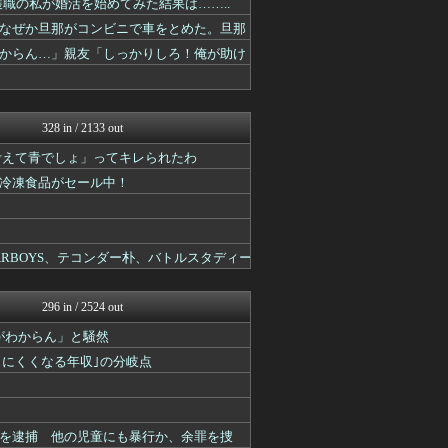
護職の私が婚活を始めてみた結果は……..
気団談
なぜか旦那がコンビニで車をとめた。旦那
キスログ
….
育児板拾い読み
からん…」親友「しっかりしろ！俺が助け
修羅場ハザード -復讐・D...
鬼女の宅配便 - 修羅場・...
育児板拾い読み
浮気ちゃんねる
328 in / 2133 out
おうち速報
考えて青でしょ」ってキレられたわ
修羅場ライフ速報
修羅の華-家庭・生活まとめ
冷凍食品がセール中！
かぞくちゃんねる
オーバージョイド！
すまいる(^-^)ぶろぐ
ほんわかMkⅡ
EARBOYS、テコンダー朴、バトルスタディー
育児板拾い読み
結婚・恋愛ニュースぷらす
浮気ちゃんねる
296 in / 2524 out
おうち速報
がわからん」と騒然
がーるずレポート - ガー...
修羅場ライフ速報
じにくくなる年収｣の分岐点
子育てちゃんねる
修羅の華-家庭・生活まとめ
修羅場まとめ速報
ほんわかMkⅡ
女を逮捕 他の児童にも暴行か、余罪を捜