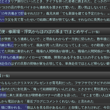
女とイタリア旅行にいったとき、ナイフを持った若者に囲まれた。とっさの一
テッド2Eの育て方
きつけの店の学生バイトから連絡先を渡されて驚いた。悪い気はしないけど、
生バイトから連絡先を渡されて驚いた。悪い気はしないけど、私には...
て…
された場合、警察に説教されるの？その時は毅然とした態度で「保護...
「15年共働きで貯金それだけ？」義兄夫婦「でも新築を建てる予定だから」
どう？嫁子ちゃんのより美味しいでしょ？」ムカッとしたので自分は...
ラハラ父を見て育ったせいで結婚に希望が持てない私。それなのに長男から結
子共に命に別状はないが管理入院となった時のこと
辞めた派遣のおばさんと結婚する件についてｗｗｗｗ
婚しろクソ嫁！」旦那「母さん、いい加減にしろ！」→思わぬ形で旦...
便 - 修羅場・浮気からほのぼの系まで[まとめサイ...
[一覧]
旅行で乗馬体験をしたらモンゴル人のガイドさんや他の参加者の人達...
人の感想です」をつけるトピ
友が突然「もう連絡しないで」と理由もわからず一方的に切られた。数年後に
切られて、職場の人間関係が崩壊した。職場の人間関係が一気に壊れ...
弟嫁が私にケンカ売って、義妹が買った流れになってしまった。その勘違いが
趣味の品(遊戯王カード)を全て売り払った結果こうなった
じてた同僚に裏切られて、職場の人間関係が崩壊した。職場の人間関係が一気
に貯金で車を購入⇒ぶつける⇒離婚。それだけじゃ済まなかった理由...
あり「最近ブログにコメントくれないね」と言われた
人子持ちの義弟嫁がノイローゼで離婚。障害のある子を含む3人の子どもを預かる
助を止めてA子を避難させた。そして迎えた週明け、「冷酷で野蛮な...
身赴任のはずの旦那の荷物が家を占領してる。単身赴任でほとんど帰らない癖に.
をしていた時に言われたことが衝撃だった
ま車を運転してたら職務質問を受けた。腰のエアガンを差し出そうと...
て俺になんのメリットがあるの」「そんなに大変なら育児やめれば？...
報
[一覧]
て妹&姪っ子達を遊びに連れて行って、一日遊び倒した。すると、旦...
した白人なんじゃないの？
からもらったクリスマスプレゼントが育毛剤だった。フサフサでピチピチの3
手な子はちょっと…』と振られた私。実は同じ理由で振られるのはこ...
み会のたびに女社員へ「俺って結婚願望ないんだよね」とささやく男社員がい
事を丸投げ＆手柄横取りの新婦「妊娠中だから許してｗ」⇒結果ww...
ヵ月前に来た派遣の女が喫煙者のマナーの悪さを語った。「そこまで悪い人は
さにｶﾁﾑｶ。
嫁がロマンス詐欺に60万騙され、夫困惑…その理由がコレｗｗｗｗ
人から電話があり「最近ブログにコメントくれないね」と言われた
が集まった際の買い出しをしてたのに「どんだけ食べるのｗ」と店員...
く猫に懐かれる。「猫は人を見る目があるんだ」と自慢してきたけれど、今日
来た時下の子が娘のお気に入りにアクセサリーを壊してしまった。そ...