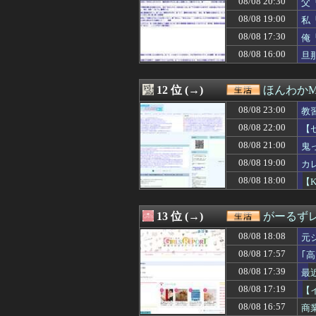
08/08 20:30
父
08/08 19:31
健康診断で医者
08/08 19:00
私
08/08 19:30
【絶望】初めて
「
08/08 17:30
08/08 19:30
一回だけ好きな
俺
08/08 19:29
48歳男性「結婚
て
08/08 16:00
旦
08/08 19:15
5人子持ちの義弟
08/08 19:15
れいわ新選組、
08/08 19:12
【後編】友人から
12 位 (→)
ほんわかM
08/08 19:09
元同僚の結婚式が
08/08 23:00
教
08/08 19:06
共働きで家事を分
08/08 19:03
同僚の再婚相手が
08/08 22:00
【
08/08 19:00
出された物を食べ
08/08 21:00
鬼
08/08 19:00
私「お父さんが危
08/08 19:00
08/08 19:00
幼稚な義弟夫婦が
カ
08/08 19:00
カレーが美味く
08/08 18:00
【
08/08 18:45
【宇宙人探し】宇
ズ
08/08 18:40
【外国人問題】
08/08 18:12
【前編】友人から
13 位 (→)
がーるずレ
08/08 18:09
結婚半年で夫婦喧
08/08 18:08
元
08/08 18:08
元ジャンポケ斉藤
08/08 18:06
心停止時に撮影さ
08/08 17:57
｢
08/08 18:05
病院の待合室で子
08/08 17:39
最
08/08 18:03
犬用の布製トイレ
08/08 17:19
【
08/08 18:00
【夫婦】「家事で
08/08 18:00
【Kindle漫画
08/08 16:57
商