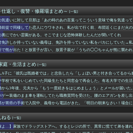
クで走り回る小学生30人。所属するサッカークラブに苦情メールを...
 北海道千歳市
幸せ｣は間違いだった…世界160カ国研究で分かった｢幸福を感じ...
ターで。私「お荷物を確認させてください」ベビーカーママ「泥棒扱...
～仕返し・復讐・修羅場まとめ～
[一覧]
に誘われたんだけど、意見が割れて中止になった。倹約家と旅行計画...
の気遣いに対して旦那は「あの時のあの言葉ってこういう意味で俺を気遣って
ントを贈ったのに連絡がない！（怒』私「届いてないし、不在票も入...
じみ言ってくれる
仏閣
婚前提で同棲してた恋人にウワキされ、私が出て行く前、布団近くにまだ火の
育ったせいで結婚に希望が持てない私。それなのに長男から結婚を急...
の裏にでかい霊園がある。そこでまじな恐怖体験したんだが聞いてくれ
ているかも…」親友「それでお前はどうしたいんだ？」俺「わからん...
付免許しか持っていない義母は、免許を持っていない私をバカにしていた→私
セルしたくないから手術の日を変えて」俺「いや、それおかしくない...
出たところを追跡ｗｗ
のバンドブームを語ろう！！
所で熊が出た！と放置子が言い、放置子親が「うちの◯◯ちゃんが熊に襲われ
旦那の荷物が家を占領してる。単身赴任でほとんど帰らない癖に.....
んな無視。その理由は…
い当たる節がないらしい。それもそのはず...相手は中1の...
-家庭・生活まとめ
[一覧]
人A子に「彼氏は既婚者では」と忠告したら「しょぼい男と付き合ってるから
中学校で私をいじめていた同級生たちと同窓会で再会した。有名大学での生活
婚から3年後、元夫から「もう一度続きをはじめましょう」とメールが届いた
そうで…
バゲー装備のまま車を運転してたら職務質問を受けた。腰のエアガンを差し出
して…
那が胃癌の手術で入院中、義母から電話がきた。「明日の朝来なさい！場合に
…
んねる
[一覧]
嫁よ…】家族でドラッグストアへ。するとレジの所で、異常に慌てて弟を連れ
の理由が判明…！！！！