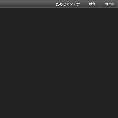
だめぽアンテナ
総合
NEWS