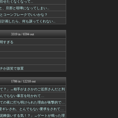
せたくなくなって...
衝撃体験！アンビリバボー｜...
衝撃体験！アンビリバボー｜...
、旦那と喧嘩になってしまい...
衝撃体験！アンビリバボー｜...
とコーンフレークでいいかな？
婚外ちゃんねる
計画したら、何も譲ってくれない...
素敵な鬼女様
鬼女まとめ速報 -修羅場・...
衝撃体験！アンビリバボー｜...
3319 in / 6594 out
衝撃体験！アンビリバボー｜...
婚外ちゃんねる
明すぎる
鬼女まとめ速報 -修羅場・...
衝撃体験！アンビリバボー｜...
衝撃体験！アンビリバボー｜...
鬼女はみた -修羅場・恋愛...
婚外ちゃんねる
チか談笑で放置
衝撃体験！アンビリバボー｜...
鬼女まとめ速報 -修羅場・...
子育てちゃんねる
1786 in / 12218 out
オーバージョイド！
かぞくちゃんねる
て？」→相手がまさかのご近所さんだと判
修羅場ハザード -復讐・D...
んでもない暴言を吐かれて…
鬼女まとめ速報 -修羅場・...
婚外ちゃんねる
ての夜に打ち明けられた理由が衝撃的で…
鬼女の宅配便 - 修羅場・...
逆ギレされ、とんでもない要求をされて…
浮気ちゃんねる
泥棒扱いする気！？」→ゲートが鳴った理
結婚・恋愛ニュースぷらす