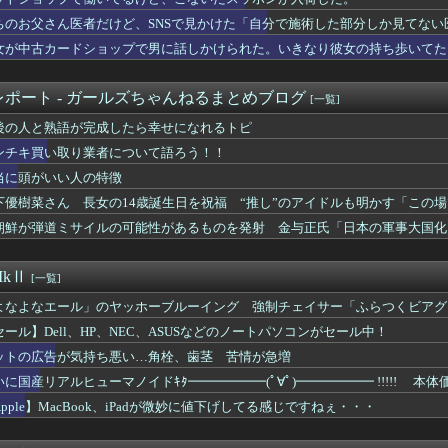
ト事務員(美人)に呼び止められた。すると「あんな物(昼食)を旦...
が完成したら幸せになれるトピ
ちのお父さん医者だけど、SNSで見かけた「自分で施術した部分しか見てない
り方をしている人
女が中古カードショップで男に話しかけられた。いきなり彼女の持ち歩いてた
ンある人
り業者について語ろう！！
意味分かるならプラス
ポート - ガールズちゃんねるまとめブログ
[一覧]
を質屋に持ち込み「ダイヤじゃないよ」といわれて怒り心頭でAママ...
後の人と熟語が完成したら幸せになれるトピ
ゃないだろうマンガの１シーン
一人前？】結婚相談所職員さん、子なし女性にド正論を述べてしまう...
ンチキ買い取り業者について語ろう！！
、彼氏との子供ができたから別れてほしいの」間男「頼む！」俺「エ...
当に頭がいい人の特徴
かいない」人格の定義が他人と違って驚いた
人の特徴
下優樹菜さん 長女の14歳誕生日を祝福 “推し”のアイドルも明かす「この
ンっていないよね。。（雰囲気イケメンは除く）
朝鮮が弾道ミサイルの可能性があるものを発射 金与正氏「日本の軍事大国化
んたちの会話を聞き耳頭巾ｗ
さそうでいいなぁ
してる知り合い、たくさん受けさせてるけど合格したの通えない距離...
kⅡ
[一覧]
随分と語彙が増えてきた
よなよなエール」のヤッホーブルーイング 強制チェイサー「ふらつくビアグ
長女の14歳誕生日を祝福 “推し”のアイドルも明かす「この場で...
イルの可能性があるものを発射 金与正氏「日本の軍事大国化を黙認...
セール】Dell、HP、NEC、ASUSなどのノートパソコンがセール中！
席で、泥ママと、その被害者三人が話し合いをしている様子。ワクテ...
ットの広告が気持ち悪い…角栓、歯茎 苦情が急増
】メンタルに病がある人の雑談トピ
いに国産リアルヒューマノイドｷﾀ━━━━━━(ﾟ∀ﾟ)━━━━━━ !!!!! 本体
された。従妹はYouTubeの企画をマネをして「別れさせごっこ...
食生活
pple】MacBook、iPadが微妙に値下げしてる感じですねぇ・・・
んだ姉の病室で元彼と不倫相手夫婦が取っ組み合いになった。すると...
ウマ報告。気の毒だと思いますが、やっぱ見た目って重要なわけで…