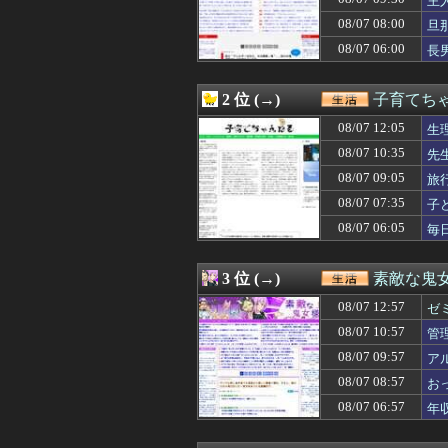
主
08/07 12:27
【正論乙】メシマ
08/07 08:00
旦
08/07 12:27
【イラッ】トメが
い！
08/07 06:00
08/07 12:18
夜中に私のスカー
長
08/07 12:18
スーパーのレジに
08/07 12:18
ヒールの高い靴が
2 位 (→)
子育てち
08/07 12:15
園の運動会で「み
08/07 12:15
ゼット世代って今
08/07 12:05
生
08/07 12:12
俺(52)、女(2
08/07 10:35
先
08/07 12:10
【不倫】浮気す
08/07 12:09
大学時代に何故か
08/07 09:05
旅
08/07 12:05
生理の予定が８月
08/07 07:35
子
08/07 12:04
トメともめて、夫
08/07 06:05
毎
08/07 12:04
義実家で甲子園を
08/07 12:04
明るくクラスの中
08/07 12:00
ランチ会に子供3
3 位 (→)
素敵な鬼
08/07 12:00
夫「実は俺には種
08/07 12:00
【後編】実家が遠
08/07 12:57
ゼ
08/07 12:00
ラインで稼げると
08/07 10:57
管
08/07 12:00
【悲報】会社のト
08/07 12:00
08/07 09:57
リュウジ氏「ダル
ア
08/07 12:00
【2/2】夫と死
た
08/07 08:57
お
08/07 12:00
注文住宅を建てた
き
08/07 06:57
年
08/07 12:00
「よなよなエール
事
08/07 11:57
私のやる事や好き
08/07 11:57
元夫が私の住まい