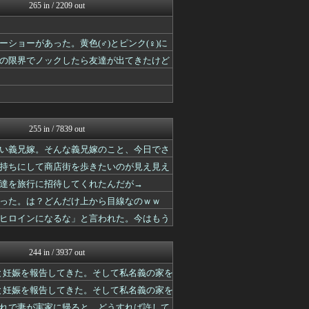
基地沢直樹-復讐・修羅場・...
265 in / 2209 out
修羅の華-家庭・生活まとめ
オーバージョイド！
ほんわかMkⅡ
ョーがあった。黄色(♂)とピンク(♀)に
修羅場まとめ速報
の限界でノックしたら友達が出てきたけど
渡る世間はキチばかり - ...
すまいる(^-^)ぶろぐ
がーるずレポート - ガー...
基地沢直樹-復讐・修羅場・...
素敵な鬼女様
255 in / 7839 out
い義兄嫁。そんな義兄嫁のこと、今日でさ
持ちにして商店街を歩きたいのが見え見え
達を旅行に招待してくれたんだが→
った。は？どんだけ上から目線なのｗｗ
ヒロインになるな」と言われた。今はもう
244 in / 3937 out
と妊娠を報告してきた。そして私名義の家を
と妊娠を報告してきた。そして私名義の家を
れで妻が実家に帰ると…どうすれば許して