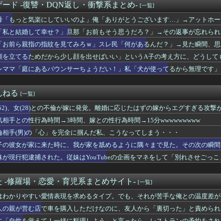
ード -復讐・DQN返し・衝撃系まとめ-
[一覧]
マザーと結婚しようと思ってた。相手の子は中3の女の子。彼女は若...
約束は行かせるな」と通達があったばかりなのに、息子が友達と映画...
母「もっと気楽にしていいのよ」俺「ありがとうございます…」→アットホー
だらしなくなったと愚痴る義弟。「離婚したら親権は絶対に僕がもら...
「私と結婚して幸せ？」旦那「お前もそう思うだろ？」→その返事が忘れられ
るようになった男の子に「宿題してからでないと遊べないよ」と断っ...
todoリストない？
「お前ら親指の指紋を見てみろｗ」スレ民「何があるんだ？」→見た瞬間、思
。私「（痛いだろうし、それ以上に恥ずかしいだろうな…）大丈夫で...
顔を立てるためだから少し顔を出せばいい」というA子の考え方に、どうして
り方をしている人
レママ「庭にあるバウンサーちょうだい！」私「犬が使ってるから無理です」
ーの変身前を演じる役者さんがステージで実際に演じるヒーローショ...
の女が結婚したらしいです。許せないから「嫁さんはフリンの過去が...
んねる
[一覧]
為時間→3時間、嫁との性行為時間→15分wwwwwwwww
連発「それ酷くない？」私『でも良いところもあって…』ハシゴを外...
(52)、女(28)との不倫が嫁に発覚。離婚に応じたはずの嫁からエグすぎる攻撃
ない病気で障害年金1級になった私。だが母に姪へのプレゼントを強...
気相手との性行為時間→3時間、嫁との性行為時間→15分wwwwwwwww
くて里帰りできない私に義母達が義実家に来るよう勧めてくる。3D...
、HP、NEC、ASUSなどのノートパソコンがセール中！
倫相手(男)の「心」を完全に掴んだ私、こうなってしまう・・・
精神科に通院中で生活保護を受けてます。妻に酷いことばかりしたの...
子の彼女が家に来た時に、我が家を舐めるように隅々まで見た。その次の瞬間
別して実家に戻った私に弟嫁が「男の子だったらあげますよ☆」と妊...
妹が現行犯逮捕された。従妹はYouTubeの企画をマネをして「別れさせごっこ」
ない居酒屋で友人がトイレに籠もってしまった。他の客が我慢の限界...
ーターホールでは遊ばせないでください」私「うちの子じゃないんで...
意味分かるならプラス
 -修羅場・恋愛・育児系まとめサイト-
[一覧]
を切り出されている。俺がネトゲしすぎて全くかまわなかったのが原...
婚記念日に行為拒否された理由がコレwwww旦那の「アル中」生活...
はわかりやすい愛情表現を求めるタイプ。でも、それが苦手な俺との温度差が
どもの騒がしさ
人の親が営む店で車を購入しただけなのに、友人から「裏切った」と責められ
たの！？
に「自炊を覚えて！一緒に料理しよう」と言ったら、レストランの予約をされ