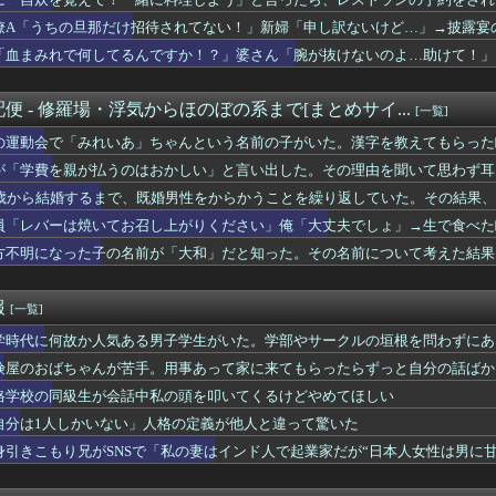
注意の仕方
んが苦手。用事あって家に来てもらったらずっと自分の話ばかり3,...
僚A「うちの旦那だけ招待されてない！」新婦「申し訳ないけど…」→披露宴
「血まみれで何してるんですか！？」婆さん「腕が抜けないのよ…助けて！」
で車を購入しただけなのに、友人から「裏切った」と責められるよう...
なっていて…
ったんだけど、「～とか～」「～とか考えて～」と何度も言ってたの...
「心」を完全に掴んだ私、こうなってしまう・・・
便 - 修羅場・浮気からほのぼの系まで[まとめサイ...
[一覧]
4年になるんだけど
「浮気相手にして」→オレが応じないと嘘言いふらしやがった結果ｗ...
の運動会で「みれいあ」ちゃんという名前の子がいた。漢字を教えてもらった
ですごく美人。しかしエリートイケメンとの度重なるウワキ。そして...
が「学費を親が払うのはおかしい」と言い出した。その理由を聞いて思わず耳
幸せ？」旦那「お前もそう思うだろ？」→その返事が忘れられず、後...
6歳から結婚するまで、既婚男性をからかうことを繰り返していた。その結果
セイ漫画で知ってあこがれてたの
那飲みに行く
員「レバーは焼いてお召し上がりください」俺「大丈夫でしょ」→生で食べた
払うのはおかしい」と言い出した。その理由を聞いて思わず耳を疑っ...
方不明になった子の名前が「大和」だと知った。その名前について考えた結果
ーンティーとか行ってみたかった
】支援学級に名前は必要なのか？
男、若い彼女のために私服デビューｗｗｗ嫁にバレるフラグが止まら...
報
[一覧]
に酔って歌って踊った上に故人の鼻に豆を詰めてしまった。それで妻...
くて里帰りできない私に義母達が義実家に来るよう勧めてくる。3D...
学時代に何故か人気ある男子学生がいた。学部やサークルの垣根を問わずにあ
の夫が大暴れ。私「休肝日くらい作ってよ」夫「必要ない！」→大暴...
険屋のおばちゃんが苦手。用事あって家に来てもらったらずっと自分の話ばかり
婚決意した理由がこれ…仕事忙しいだけなのにｗｗｗｗ
格学校の同級生が会話中私の頭を叩いてくるけどやめてほしい
当になった。私「ほら、電話とって」新人「嫌！怖い！」上司「あと...
て！一緒に料理しよう」と言ったら、レストランの予約をされた。自...
自分は1人しかいない」人格の定義が他人と違って驚いた
ら、１０年間仕送りしている女性がいた。主人に問い詰めたら、白状...
身引きこもり兄がSNSで「私の妻はインド人で起業家だが“日本人女性は男に
系で見つけた相手が嫁だった結果ｗｗｗｗ
はありません」って発信したらどうしよう
指紋を見てみろｗ」スレ民「何があるんだ？」→見た瞬間、思わず笑...