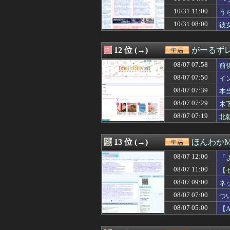
08/07 08:00
旦那のとこのパー
10/31 11:00
08/07 07:58
前後の人と熟語
う
08/07 07:57
理想的な年の取
10/31 08:00
彼
08/07 07:57
ヴィーナスライ
08/07 07:50
インチキ買い取
08/07 07:47
この若者言葉の
12 位 (→)
がーるずレ
08/07 07:47
盗んだネックレス
08/07 07:58
前
08/07 07:47
自分しか好きじ
08/07 07:40
【子どもを生んで
08/07 07:50
イ
08/07 07:40
嫁「ごめんなさい
08/07 07:39
本
08/07 07:39
「自分は1人し
08/07 07:29
08/07 07:39
本当に頭がいい
木
08/07 07:39
あんまりイケメ
08/07 07:19
北
08/07 07:39
職場のおばちゃ
08/07 07:39
みんな悩みが無
08/07 07:35
子どもが中学受験
13 位 (→)
ほんわかM
08/07 07:31
2歳半の息子が
08/07 12:00
「
08/07 07:29
木下優樹菜さん 
08/07 07:19
北朝鮮が弾道ミサ
08/07 11:00
【
08/07 07:18
ファミレスの隣の
08/07 09:00
ネ
08/07 07:18
【2026年8月
08/07 07:00
つ
08/07 07:12
従妹が現行犯逮捕
08/07 07:09
一番ヤバかった
08/07 05:00
【A
08/07 07:06
不倫相手の子を産
08/07 07:04
泥棒疑惑のトラ