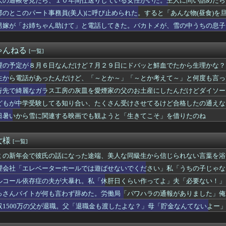
人の通帳を見たら、１０年間仕送りしている女性がいた。主人に問い詰めたら、白
ズ嫁のご飯を息子が残した。「勿体ない！」とキレる嫁。すると息子...
那のとこのパート事務員(美人)に呼び止められた。すると「あんな物(昼食)
電話の最後に「今から孫ちゃん連れて来てもいいんやで」と言った。...
」と言い出し...
トパジャマの股を覗き込んでいた継父。母に伝えると「悲劇のヒロイ...
男嫁が「お姉ちゃん助けて」と電話してきた。バカトメが、雪の中うちの息子に
並んでる時に我が子がママ～ママ～と連呼。すると、後ろに並んでい...
好きだけど12センチヒールを履くとなぜか変な男に絡まれるときが...
ゃんねる
[一覧]
れいあ」ちゃんという名前の子がいた。漢字を教えてもらった瞬間、...
の14～30歳前後？
理の予定が８月６日なんだけど７月２９日にドバッと鮮血でたから生理かな？
8)との不倫が嫁に発覚。離婚に応じたはずの嫁からエグすぎる攻...
生から電話があったんだけど、「～とか～」「～とか考えて～」と何度も言っ
る人はどうして言い訳が多いのか？
人気ある男子学生がいた。学部やサークルの垣根を問わずにあらゆる...
行先で綺麗なガラス工房の灰皿を愛煙家の父のお土産にしたんだけどダイソー
６日なんだけど７月２９日にドバッと鮮血でたから生理かな？って思...
どもが中学受験してる知り合い、たくさん受けさせてるけど合格したの通えな
に言われしぶしぶ謝りに→怒っていたトメだが期限も一段落して帰ろ...
日暑いから雪に関連する映画でも観ようと「生きてこそ」を借りたのね
見ていた。義実家のある県代表校が勝ったので「良かったですね」と...
心人物で可愛くて性格のいいA 。体育祭からしばらく経った後、A...
人を連れてきたママ。子供1人や単身参加者と同額しか払おうとせず...
女様
[一覧]
が無い。子供を夢見てる君を見てるのが辛くてもう黙っていられない...
くて里帰りできない私に義母達が義実家に来るよう勧めてくる。3D...
ミの新年会で彼氏の話になった途端、美人な同級生から信じられない言葉を浴
かいうの登録したけど「500円払え」だって
理会社「エレベーターホールでは遊ばせないでください」私「うちの子じゃな
イレが異様に臭い理由⇒嘔吐現場を目撃された中途社員が『放った一...
い料理トップ10に入る」夏の定番料理は冷やし中華 「あり得ない...
ルコール依存症の夫が大暴れ。私「休肝日くらい作ってよ」夫「必要ない！」
別して実家に戻った私に弟嫁が「男の子だったらあげますよ☆」と妊...
結果…
っさんバイトが何も言わず辞めた。労働局「パワハラの通報がありました」俺
んだけど、２年近く待たされた挙げ句、追加費用1400万請求され...
取り調査が始まり…
収1500万の父が退職。父「退職金も渡したよな？」母「貯金なんてないよー
」のヤッホーブルーイング 強制チェイサー「ふらつくビアグラス」...
に家族騒然となり…
な事だけ何でもかんでも否定してくる同僚。誰に対してもそんな感じ...
に近い病院に入院した→元夫「どうにか週に1回か2回だけでもいい...