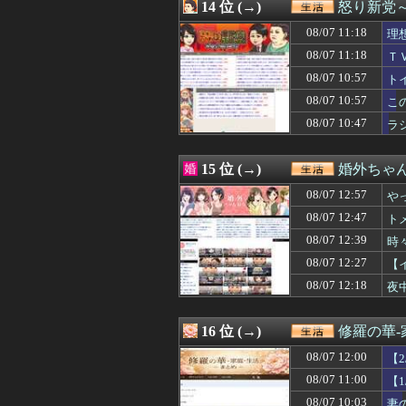
08/07 07:04
14 位 (→)
はじめてのおつか
怒り新党
08/07 07:03
ホームパーティー
08/07 11:18
理
08/07 07:00
俺の不妊が発覚。
08/07 07:00
08/07 11:18
ついに国産リアルヒ
Ｔ
08/07 07:00
【物議】「Bが来
あ
08/07 10:57
ト
08/07 07:00
モラハラ父に耐え
客
08/07 10:57
こ
08/07 07:00
「俺の事好きだよ
08/07 06:57
株式投資、若年男
08/07 10:47
ラ
08/07 06:57
【集え】自転車
08/07 06:57
年収1500万の
15 位 (→)
婚外ちゃ
08/07 12:57
や
ら
08/07 12:47
ト
ｗ
08/07 12:39
時
08/07 12:27
【
08/07 12:18
夜
既
16 位 (→)
修羅の華
08/07 12:00
【
弟
08/07 11:00
【
弟
08/07 10:03
妻