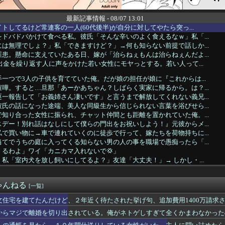
最新記事情報 - 08/07 13:01
トしてるけど常連客の一人(60代後半)が自分に対してやたら突っ...
ドバドバかけて食べる私。彼氏「そんな辛いのよく食えるなｗ」私「...
は無理でしょ？」私「できますけど？」→何も知らない前提で話しか...
患。懸命に支えていたある日、嫁が「治らねぇもんは治らねぇんだよ...
出金を繰り返す人に声をかけた若い女性にモヤっとする。若い人って...
一つで3人の子供を育てていた俺。だが娘の担任が娘に『これからは...
嘩。すると…旦那「あーかあちゃん？しばらく実家に帰るから。は？...
一報告して「お義姉さん凄いです」と言うまで解放してくれない義兄...
氏の話になった途端、美人な同級生から信じられない言葉を浴びせら...
知り合った女性に振られ、チャット仲間とも距離を置かれていた俺。...
デー！別れ話はなしにして僕らの門出をお祝いしよう！』元彼からメ...
で買い物に→車で連れていくのに徒歩で行って、嫁たちを荷物持ちに...
てでうちの庭に入ってくる知らない男の人の事を職場で愚痴ったら「...
るわよ」ワイ「カニカマ入れないで💢」
私「室内犬を放し飼いにしてるよ？」友達「大丈夫！」→ しかし・...
義兄。トメ「息子可哀想に。あのバカ嫁は…」と文句言うトメにウチ...
ーで反抗期が酷くなってきた息子に「お前が馬鹿なせいで俺も馬鹿な...
ゃんねる
親戚接待をする医者の義兄夫婦。今回ウトメ＆親戚十数人＆私達を旅...
[一覧]
愛情表現を求めるタイプ。でも、それが苦手な俺との温度差が少しず...
文住宅を建てたんだけど、２年近く待たされた挙げ句、追加費用1400万請求
ピー取るだけの仕事したい窓際族とかも憧れる
からマジで離婚を切り出されている。俺がネトゲしすぎて全くかまわなかったの
にしていいのよ」俺「ありがとうございます…」→アットホームすぎ...
メの結婚式が同じ日になってしまった→トメ「うちの人間なのに実家...