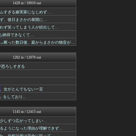
1428 in / 10919 out
鬼女まとめ速報 -修羅場・...
衝撃体験！アンビリバボー｜...
ムすぎる嫁実家になじめず…
婚外ちゃんねる
ず、後日まさかの展開に…
鬼女まとめ速報 -修羅場・...
育児板拾い読み
わず笑ってしまう人が続出して…
修羅ママ速報
も納得できなくて…
怒り新党～仕返し・復讐・修...
→断った数日後、庭からまさかの物音が…
怒り新党～仕返し・復讐・修...
育児板拾い読み
オーバージョイド！
1202 in / 12079 out
浮気ちゃんねる
修羅場まとめ速報
が恐ろしすぎる
渡る世間はキチばかり - ...
修羅場ライフ速報
ほんわかMkⅡ
すまいる(^-^)ぶろぐ
、女がとんでもない一言
修羅の華-家庭・生活まとめ
をしており...
怒り新党～仕返し・復讐・修...
素敵な鬼女様
怒り新党～仕返し・復讐・修...
1145 in / 12415 out
かぞくちゃんねる
気団まとめ-噫無情-｜嫁・...
少しずつ広がってしまい…
怒り新党～仕返し・復讐・修...
るようになった理由が理解できず…
育児板拾い読み
た。自炊計画は完全に狂って…