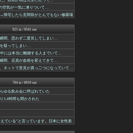
怒り新党～仕返し・復讐・修...
おうち速報
の空気が一気に凍りついて…
怒り新党～仕返し・復讐・修...
→帰宅したら玄関前がとんでもない修羅場
鬼女はみた -修羅場・恋愛...
子育てちゃんねる
浮気ちゃんねる
921 in / 9541 out
気団談
気団まとめ-噫無情-｜嫁・...
瞬間、思わず二度見してしまい…
オーバージョイド！
を疑ってしまい…
修羅場ハザード -復讐・D...
、中には本当に離婚する人までいて…
ねこのあまやどり
怒り新党～仕返し・復讐・修...
瞬間、店員が血相を変えてきて…
鬼女の宅配便 - 修羅場・...
、ネットで意見が真っ二つになっていて…
育児板拾い読み
結婚・恋愛ニュースぷらす
気団まとめ-噫無情-｜嫁・...
764 in / 6919 out
修羅の華-家庭・生活まとめ
修羅場ライフ速報
らゆる飲み会に呼ばれていた
素敵な鬼女様
3,4時間も聞かされた
気団まとめ-噫無情-｜嫁・...
修羅ママ速報
鬼女はみた -修羅場・恋愛...
かぞくちゃんねる
甘えている”と言っています。日本に女性差
気団まとめ-噫無情-｜嫁・...
修羅場ハザード -復讐・D...