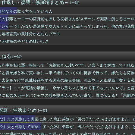
い 反対派の人
～仕返し・復讐・修羅場まとめ～
[一覧]
後に娘の服6着が消えて、仕事部屋のミシンも壊れてた。警察を呼ん...
想的な年の取り方をしている人
 妻「夫婦2人で楽しく生きていこうよ！」俺「いや、子供がいない...
ューマノイドｷﾀ━━━━━━(ﾟ∀ﾟ)━━━━━━ !!!!...
Ｖの戦隊ヒーローの変身前を演じる役者さんがステージで実際に演じるヒーローシ
るならもう付き合えない」呼んでない集まりに迷惑仲間を連れてくる...
げたい！と小さなプレゼントを用意してた
イレが一つしかない居酒屋で友人がトイレに籠もってしまった。他の客が我慢
続け、能面のようになった母。娘の私が『自分の幸せを考えて』と伝...
を不機嫌そうに睨んでいて神経分からん
の若者言葉の意味分かるならプラス
ね？」と頻繁に確認してくる旦那がうざい。結婚してもう６年にもな...
性の自信喪失の原因に-6割超が「人生の敗者」自認
ジオ体操の子どもの騒がしさ
民
父が退職。父「退職金も渡したよな？」母「貯金なんてないよー」父...
んねる
[一覧]
った事を私に逐一報告して「お義姉さん凄いです」と言うまで解放してくれな
に嫌いになりました。その理由→
メと義弟嫁と私で買い物に→車で連れていくのに徒歩で行って、嫁たちを荷物
ｗトメから後退していく嫁ズ→
々大金をかけて親戚接待をする医者の義兄夫婦。今回ウトメ＆親戚十数人＆私
イラッ】トメが電話の最後に「今から孫ちゃん連れて来てもいいんやで」と言
中に私のスカートパジャマの股を覗き込んでいた継父。母に伝えると「悲劇の
婚だけど両親とどのような関係を持てばいいのか
-家庭・生活まとめ
[一覧]
2/2】夫と死別して実家に戻った私に弟嫁が「男の子だったらあげますよ☆」
が継ぐ前提で話し出し…
1/2】夫と死別して実家に戻った私に弟嫁が「男の子だったらあげますよ☆」
が継ぐ前提で話し出し…
の父の通夜で酒に酔って歌って踊った上に故人の鼻に豆を詰めてしまった。そ