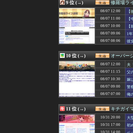
08/07 09:29
腹痛と下痢が止
9 位 (→)
修羅場ラ
08/07 09:19
【えっ】血迷って
08/07 12:00
08/07 09:15
16歳から結婚す
【
08/07 09:10
【驚愕】金髪碧
り
08/07 11:00
【
08/07 09:09
資格学校の同級
り
08/07 10:00
【
08/07 09:06
1年前に別れた元
り
08/07 09:05
旅行先で綺麗なガ
08/07 09:06
1
08/07 09:03
友人が自分とゲー
が
08/07 08:06
彼
08/07 09:00
ネットの広告が
ね
08/07 09:00
警察「通報者があ
08/07 09:00
彼氏「俺の親は毒
10 位 (→)
オーバー
08/07 08:57
友達がいないか
08/07 12:00
夫
08/07 08:57
おっさんバイトが
よ
08/07 08:50
【惨劇】無職の
08/07 11:15
父
「
08/07 08:47
交際解消の定義
ら
08/07 10:30
嫁
08/07 08:39
【いじめ】なん
や
08/07 08:39
08/07 09:00
同僚A「うちの旦
警
08/07 08:30
【悲報】3年毎
か
08/07 07:00
俺
08/07 08:29
「顔を立てるため
う
08/07 08:18
突然の出会いっ
08/07 08:15
店員「レバーは焼
11 位 (→)
キチガイ
08/07 08:12
息子の彼女が家に
10/31 20:00
大
08/07 08:06
彼女に「結婚はあ
08/07 08:04
人生は始めから
10/31 17:00
初
08/07 08:03
夫から前妻との子
10/31 14:00
ペ