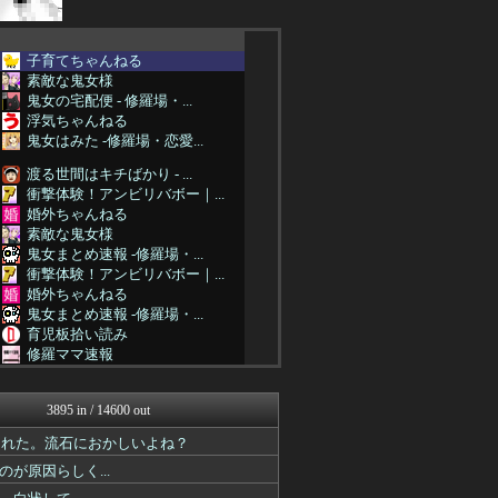
子育てちゃんねる
素敵な鬼女様
鬼女の宅配便 - 修羅場・...
浮気ちゃんねる
鬼女はみた -修羅場・恋愛...
渡る世間はキチばかり - ...
衝撃体験！アンビリバボー｜...
婚外ちゃんねる
素敵な鬼女様
鬼女まとめ速報 -修羅場・...
衝撃体験！アンビリバボー｜...
婚外ちゃんねる
鬼女まとめ速報 -修羅場・...
育児板拾い読み
修羅ママ速報
鬼女まとめ速報 -修羅場・...
衝撃体験！アンビリバボー｜...
3895 in / 14600 out
婚外ちゃんねる
鬼女はみた -修羅場・恋愛...
された。流石におかしいよね？
育児板拾い読み
が原因らしく...
修羅場ハザード -復讐・D...
衝撃体験！アンビリバボー｜...