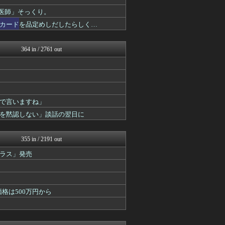
かぞくちゃんねる
がーるずレポート - ガー...
医師」そっくり。
基地沢直樹-復讐・修羅場・...
カードを品定めしだしたらしく…
喪女リカ喪女ルカ┃鬼女・生...
がーるずレポート - ガー...
基地沢直樹-復讐・修羅場・...
364 in / 2761 out
奥様は鬼女-DQN返しまと...
喪女リカ喪女ルカ┃鬼女・生...
結婚・恋愛ニュースぷらす
修羅ママ速報
おうち速報
場で言いますね」
がーるずレポート - ガー...
喪女リカ喪女ルカ┃鬼女・生...
を黙認しない」談話の翌日に
奥様は鬼女-DQN返しまと...
基地沢直樹-復讐・修羅場・...
子育てちゃんねる
355 in / 2191 out
気団談
ラス」発売
がーるずレポート - ガー...
がーるずレポート - ガー...
奥様は鬼女-DQN返しまと...
基地沢直樹-復讐・修羅場・...
価格は500万円から
浮気ちゃんねる
がーるずレポート - ガー...
修羅場ライフ速報
奥様は鬼女-DQN返しまと...