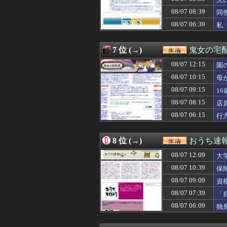
08/07 10:39
年上の部下への
08/07 10:39
保険屋のおばちゃ
08/07 08:39
同
08/07 10:39
カルティエ
08/07 06:39
私
08/07 10:39
友人の親が営む店
に
08/07 10:35
先生から電話があ
08/07 10:32
不倫相手(男)の
7 位 (→)
鬼女の宅配
08/07 10:31
彼女が失踪して
08/07 10:30
08/07 12:15
【修羅場】嫁友が
園
08/07 10:30
嫁は本当にいい女
08/07 10:15
母
08/07 10:29
私「私と結婚して
08/07 09:15
1
08/07 10:22
米沢りかのエッ
08/07 10:18
私の誕生日に旦
08/07 08:15
店
08/07 10:15
母が「学費を親が
08/07 06:15
行
08/07 10:15
女子とアフタヌ
08/07 10:10
【ひまわり学級
08/07 10:10
【悲報】40代鬼
8 位 (→)
おうち速
08/07 10:03
妻の父の通夜で酒
08/07 12:09
08/07 10:00
【前編】実家が遠
大
08/07 09:57
アルコール依存症
08/07 10:39
保
08/07 09:50
【悲報】妻と離
08/07 09:09
資
08/07 09:40
新入社員の教育担
08/07 09:39
夫に「自炊を覚え
08/07 07:39
「
08/07 09:30
主人の通帳を見た
08/07 06:09
独
08/07 09:30
【悲劇】出会い
別
08/07 09:29
俺「お前ら親指の