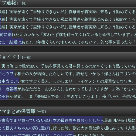
まらず…間違いなく原因は昨日のあれだ…
イフ速報
[一覧]
デリ経験者と結婚した結果wwwwww…
るまで、既婚男性をからかうことを繰り返していた。その結果、中に...
後編】実家が遠くて里帰りできない私に義母達が義実家に来るよう勧めてくる
眼の子供が生まれた結果…修羅場過ぎる理由がコレｗｗｗｗ
で入る狭さなので正直行きたくない…
中編】実家が遠くて里帰りできない私に義母達が義実家に来るよう勧めてくる
生が会話中私の頭を叩いてくるけどやめてほしい
で入る狭さなので正直行きたくない…
前編】実家が遠くて里帰りできない私に義母達が義実家に来るよう勧めてくる
カレから「変わらず僕を待ってくれていると確信しています」とメー...
で入る狭さなので正直行きたくない…
ラス工房の灰皿を愛煙家の父のお土産にしたんだけどダイソーでそっ...
年前に別れた元カレから「変わらず僕を待ってくれていると確信しています」
ムキャラの名前を入れた婚姻届をSNSに載せた。結婚報告したとこ...
言わせたとして復縁を求められ…
女に「結婚はあと2、3年後くらいでもいいんじゃない？」的な事を言ったら「
気持ち悪い…角栓、歯茎 苦情が急増
？」と言われた。意味が分からず聞き返したら…
なただと、お父さんにもわかってしまいますが…」私「かまいません...
親。だから結婚しても一切関わらなくていい」私「うん」彼氏「その...
ジョイド！
[一覧]
ら1人行動、おかしいですか
「実は俺には種が無い。子供を夢見てる君を見てるのが辛くてもう黙っていら
何も言わず辞めた。労働局「パワハラの通報がありました」俺「えっ...
」夫「経験しなくていいはずの辱めを受けろと？君には俺の心に寄り添って支
旦那、若妻の不倫発覚！2歳の息子の将来が不安すぎてヤバイｗｗｗｗ
の元ウワキ相手の女が結婚したらしいです。許せないから「嫁さんはフリンの
….！？」
私ってバレますか？ → 暴露しちゃった結果wwwwww..
は本当にいい女ですごく美人。しかしエリートイケメンとの度重なるウワキ。そ
で嫌いな人に執着するんだろう？
！私にはアナタしかいないとわかった！！」俺「そんなに好きならそいつと結
那だけ招待されてない！」新婦「申し訳ないけど…」→披露宴の空気...
察「通報者があなただと、お父さんにもわかってしまいますが…」私「かまい
に浮気する嫁を再構築したい旦那がとんでもない決意ｗｗｗｗ
ら…」 私は涙ながらに伝えた。警察「わかりました。内偵を開始します」 →
の不妊が発覚。 妻「夫婦2人で楽しく生きていこうよ！」俺「いや、子供が
だから少し顔を出せばいい」というA子の考え方に、どうしても納得...
」妻「！？」 これ、ムリヤリにでも離婚できる…….？
てありますか？
いてお召し上がりください」俺「大丈夫でしょ」→生で食べた瞬間、...
ママまとめ保管庫
[一覧]
来た時に、我が家を舐めるように隅々まで見た。その次の瞬間、女が...
型書店でまだ買っていない単行本の最終巻を買おうとしたら最新刊が売り場に
と2、3年後くらいでもいいんじゃない？」的な事を言ったら「それ...
決まっている？
めて親友Ａちゃんの家に遊びに行った時、割と大き目な飾り棚にみっちり人形
の高校入学祝いに10万円を送ると言われた。当然のように家計から...
ットショップで働いてるけど、こないだスッポンが入荷した。