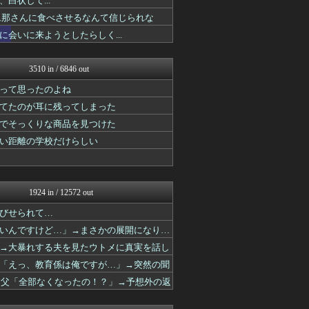
状して...
鬼女まとめ速報 -修羅場・...
を旦那さんに食べさせるなんて信じられな
婚外ちゃんねる
会いに来ようとしたらしく...
婚外ちゃんねる
鬼女まとめ速報 -修羅場・...
衝撃体験！アンビリバボー｜...
3510 in / 6846 out
鬼女の宅配便 - 修羅場・...
育児板拾い読み
って思ったのよね
浮気ちゃんねる
てたのが耳に残ってしまった
結婚・恋愛ニュースぷらす
おうち速報
でそっくりな商品を見つけた
子育てちゃんねる
い距離の学校だけらしい
鬼女まとめ速報 -修羅場・...
衝撃体験！アンビリバボー｜...
婚外ちゃんねる
渡る世間はキチばかり - ...
1924 in / 12572 out
オーバージョイド！
修羅場ライフ速報
びせられて…
育児板拾い読み
いんですけど…」→まさかの展開になり…
修羅場まとめ速報
気団談
→大暴れする夫を見たウトメに真実を話し
修羅の華-家庭・生活まとめ
「えっ、教育係は俺ですが…」→突然の聞
かぞくちゃんねる
」父「全部なくなったの！？」→予想外の返
ほんわかMkⅡ
婚外ちゃんねる
衝撃体験！アンビリバボー｜...