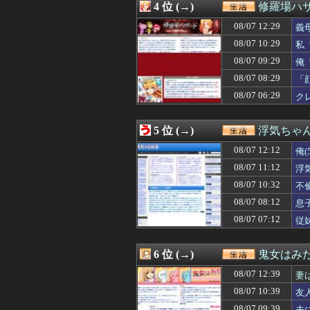
4 位 (→)
修羅場ハザ
08/07 11:57
40代のシングル
08/07 11:47
学校から「遊びの
08/07 12:29
義
08/07 11:47
妹が出産して以後
08/07 10:29
私
08/07 11:47
最近よく遊びに来
08/07 09:29
08/07 11:43
発達におすすめの
俺
08/07 11:40
自転車の女が転倒
08/07 08:29
「
08/07 11:18
理想的な年の取
08/07 06:29
ク
08/07 11:18
ＴＶの戦隊ヒーロ
08/07 11:15
ネギきらぁい
08/07 11:15
父の元ウワキ相手
5 位 (→)
浮気ちゃ
08/07 11:12
浮気相手との性行
08/07 11:00
【疑問】夫の愚痴
08/07 12:12
俺
08/07 11:00
生涯治るかわから
08/07 11:12
浮
08/07 11:00
【中編】実家が遠
08/07 10:32
08/07 11:00
【セール】Dell
不
08/07 11:00
44歳無職です。
08/07 08:12
息
08/07 11:00
【1/2】夫と死
08/07 07:12
従
08/07 10:57
トイレが一つしか
08/07 10:57
管理会社「エレベ
08/07 10:57
この若者言葉の
6 位 (→)
鬼女はみた
08/07 10:50
嫁からマジで離婚
08/07 10:50
【問題山積み】結
08/07 12:39
妻
08/07 10:47
ラジオ体操の子
08/07 10:39
友
08/07 10:45
なに！？蜘蛛出
08/07 09:39
夫