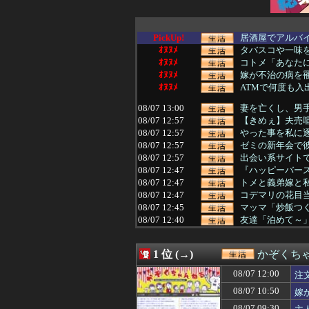
PickUp!
居酒屋でアルバイ
ｵﾇﾇﾒ
タバスコや一味を
ｵﾇﾇﾒ
コトメ「あなたに
ｵﾇﾇﾒ
嫁が不治の病を罹
ｵﾇﾇﾒ
ATMで何度も入
08/07 13:00
妻を亡くし、男手
08/07 12:57
【きめぇ】夫売喧
08/07 12:57
やった事を私に逐
08/07 12:57
ゼミの新年会で彼
08/07 12:57
出会い系サイトで
08/07 12:47
『ハッピーバース
08/07 12:47
トメと義弟嫁と私
08/07 12:47
コデマリの花目当
08/07 12:45
マッマ「炒飯つく
08/07 12:40
友達「泊めて～」
08/07 12:39
嫁にフリンされた
08/07 12:39
受験のプレッシャ
1 位 (→)
かぞくち
08/07 12:39
時々大金をかけて
08/07 12:39
妻はわかりやすい
08/07 12:00
注
08/07 12:30
お茶入れたりコ
08/07 10:50
嫁
08/07 12:29
義母「もっと気楽
08/07 12:27
実父の葬儀とコト
08/07 09:30