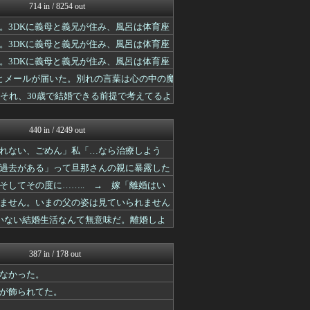
男性様｜気団・生活2chま...
714 in / 8254 out
男性様｜気団・生活2chま...
。3DKに義母と義兄が住み、風呂は体育座
鬼女の宅配便 - 修羅場・...
気団まとめ-噫無情-｜嫁・...
。3DKに義母と義兄が住み、風呂は体育座
おうち速報
。3DKに義母と義兄が住み、風呂は体育座
修羅場ライフ速報
子育てちゃんねる
とメールが届いた。別れの言葉は心の中の魔
修羅の華-家庭・生活まとめ
それ、30歳で結婚できる前提で考えてるよ
ほんわかMkⅡ
オーバージョイド！
すまいる(^-^)ぶろぐ
440 in / 4249 out
喪女リカ喪女ルカ┃鬼女・生...
れない、ごめん」私「…なら治療しよう
素敵な鬼女様
えようという気持ちはないのか？」私
気団まとめ-噫無情-｜嫁・...
過去がある」って旦那さんの親に暴露した
喪女リカ喪女ルカ┃鬼女・生...
してその度に…….. → 嫁「離婚はい
喪女リカ喪女ルカ┃鬼女・生...
婚しろよ！じゃあな！」
鬼女はみた -修羅場・恋愛...
ません。いまの父の姿は見ていられません
気団まとめ-噫無情-｜嫁・...
 そして父は……..
いない結婚生活なんて無意味だ。離婚しよ
修羅場ハザード -復讐・D...
喪女リカ喪女ルカ┃鬼女・生...
鬼女の宅配便 - 修羅場・...
387 in / 178 out
浮気ちゃんねる
なかった。
修羅場ライフ速報
喪女リカ喪女ルカ┃鬼女・生...
が飾られてた。
修羅の華-家庭・生活まとめ