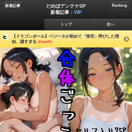
だめぽアンテナSP
Ranking
新着記事
新着記事：
VIP
トップ
次へ
【ドラゴンボール】ベジータが初めて「悟空」呼びした理
由、謎すぎる
(PickUP!)