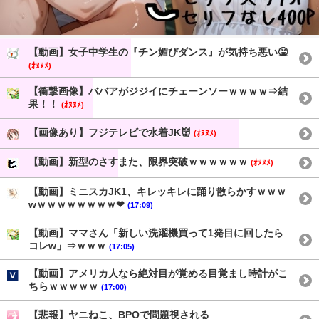
【動画】女子中学生の『チン媚びダンス』が気持ち悪い🤮
(ｵﾇﾇﾒ)
【衝撃画像】ババアがジジイにチェーンソーｗｗｗｗ⇒結
果！！
(ｵﾇﾇﾒ)
【画像あり】フジテレビで水着JK👹
(ｵﾇﾇﾒ)
【動画】新型のさすまた、限界突破ｗｗｗｗｗｗ
(ｵﾇﾇﾒ)
【動画】ミニスカJK1、キレッキレに踊り散らかすｗｗｗ
wｗｗｗｗｗｗｗｗ❤
(17:09)
【動画】ママさん「新しい洗濯機買って1発目に回したら
コレw」⇒ｗｗｗ
(17:05)
【動画】アメリカ人なら絶対目が覚める目覚まし時計がこ
ちらｗｗｗｗｗ
(17:00)
【悲報】ヤニねこ、BPOで問題視される