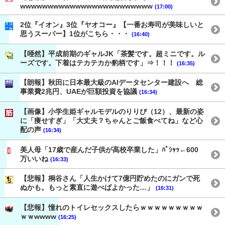
wwwwwwwwwwwwwwwwwwwwwwww
(17:00)
2位『イオン』3位『ヤオコー』【一番お寿司が美味しいと
思うスーパー】1位がこちら・・・
(16:40)
【唖然】平成前期のギャルJK「茶髪です。超ミニです。ル
ーズです。下着はテカテカか豹柄です」⇒！！！
(16:35)
【朗報】秋田に日本最大級のAIデータセンター建設へ 総
事業費2兆円、UAEが巨額投資を協議
(16:34)
【画像】小学生姫ギャルモデルのりりぴ（12）、最新の姿
に「痩せすぎ」「大丈夫？ちゃんとご飯食べてね」など心
配の声
(16:34)
美人母「17歳で産んだ子供が高校卒業した」ﾊﾟｼｬｯ←600
万いいね
(16:33)
【悲報】桐谷さん「人生かけて7億円貯めたのにガンで死
ぬかも。もっと素直に遊べばよかった…」
(16:31)
【悲報】憧れのトイレセックスしたらｗｗｗｗｗｗｗｗｗ
ｗｗwwww
(16:25)