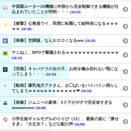
中国製ルーター20機種に外部から完全制御できる機能が仕
込まれていたことが判明・・・
(16:23)
【衝撃】公務員ワイ、民間に転職して給料倍になるｗｗｗ
ｗｗ
(16:18)
【画像】空調服、なんかエロくなるww
(16:15)
ヤニねこ、BPOで審議されるｗｗｗｗｗｗｗｗｗｗｗｗｗ
(16:12)
【悲報】キャバクラの女の子、お肉を噛み切れない顎にな
ってしまう・・・
(16:10)
【動画】爆乳地方アナさん、お◯ぱいをバイバイン揺らし
てしまうｗｗｗwｗｗｗｗｗｗｗｗ❤
(16:10)
【画像】ジムニーの新車、5ドアがガチで完全体すぎる
wwwwwww
(16:09)
小学生姫ギャルモデルのりりぴ（12）、最新の姿に「痩せ
すぎ」「大丈夫？」など心配の声
(16:09)