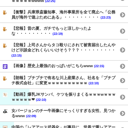
ｗｗｗｗｗwwww
(22:25)
【衝撃】兵庫県斎藤知事、海外事業所を全て廃止へ「公務
員が海外で遊ぶためにある」・・・・・・・・・
(22:23)
【悲報】昔の夏、ガチでもっと涼しかったよ
な・・・・・・・・・
(22:19)
【悲報】上司さんからタコ殴りにされて被害届出したんや
けど示談金どれくらいいけそう？？？・・・・・・・・・
(22:15)
【画像】歴史上最強のおっぱいがこちらwww
(22:15)
【朗報】プチプチで有名な川上産業さん、社名を「プチプ
チ株式会社」に変更ｗｗｗｗｗｗｗｗｗｗ
(22:10)
【動画】爆乳JKサンバ、ケツを振りまくるｗｗｗwｗｗｗ
ｗｗｗｗｗ❤
(22:10)
女バージョンのチー牛画像にそっくりすぎる女性、見つか
るwww
(22:09)
中国の「レアアース武器化」が裏目に、世界で重レアアー