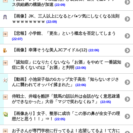
ス供給網の構築が加速
(22:09)
【画像】JK、三人以上になるとパ●ツ気にしなくなる法則
ｗｗｗｗｗｗｗｗ
(22:09)
【悲報】小学館、「更生」という概念を否定してしまう
(22:07)
【画像】幸薄そうな美人JCアイドル(12)
(22:06)
「認知症」になりたくないなら「お酒」をやめて 一番認知
症に良くないのは「お酒」と判明
(22:06)
【動画】小池栄子似のGカップ女子高生「知らないオジさ
んに襲われてオッパイ揉まれた」
(22:06)
侍戦士、井端を酷評「競馬の話以外は会話がなく意思疎通
ができなかった」大谷「マジで笑わなくね？」
(22:05)
【画像あり】女子、整形に成功「この形の鼻が全女子の理
想だと思う！！」⇒！
(22:05)
お子さんが専門学校に行ってるよ！志望してるよ！て方に