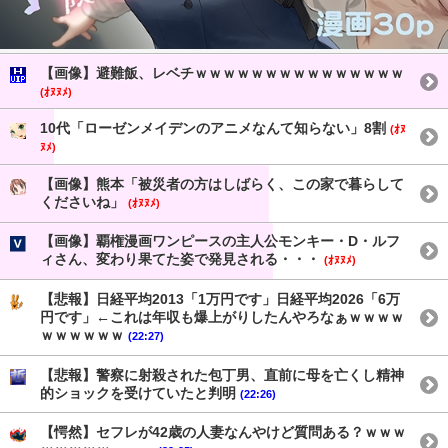
【画像】避難飯、レベチｗｗｗｗｗｗｗｗｗｗｗｗｗｗｗ
(ｵﾇﾇﾒ)
10代「ローゼンメイデンのアニメなんて知らない」8割
(ｵﾇ
ﾇﾒ)
【画像】熊本「被災者の方はしばらく、この家で暮らして
くださいね」
(ｵﾇﾇﾒ)
【画像】覇権漫画ワンピースの主人公モンキー・D・ルフ
ィさん、変わり果てた姿で発見される・・・
(ｵﾇﾇﾒ)
【悲報】日経平均2013「1万円です」日経平均2026「6万
円です」←これは年収も爆上がりしたんやろなぁｗｗｗｗ
ｗｗｗｗｗｗ
(22:27)
【悲報】警察に射殺された包丁男、直前に母を亡くし精神
的ショックを受けていたと判明
(22:26)
【愕然】セフレが42歳の人妻なんやけど質問ある？ｗｗｗ