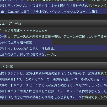
ス武器化」が裏目に、世界で重レアアース供給網の構築が加速－米メ...
やりたい。人生を変えるために
悲報】ラッパーさん、札束披露するもネット民から「新社会人の初ボーナスく
か 苦情数件会場半減 無音の中イヤホンから流れる曲に合わせ踊る...
oogle、Geminiが大赤字、「史上初のマイナスキャッシュフロー」に陥る
産旅行」禁じる大統領令 米国籍取得を目的とした中国人らの渡米を...
魚の島のひみつ｣公開14日間で興行収入50億円突破 最終興収...
nk製ルーター20機種にバックドア、外部から完全制御のおそれ...
ニュース
[一覧]
ん転移」を促すと判明
メ 損切り加速ｗｗｗｗｗｗｗｗｗ
「株取引をゲーム感覚にしたろ！」→結果
事、オールドメディアの被災者、遺族への取材に怒り「極めて強い不...
沢一郎氏、デニー氏の沖縄知事選支援を表明。デニー氏を支援しない中革連を
ループ、田園都市線の橋脚にスプレーで落書きする動画がネットで話...
の手術で正常な脳を摘出
ラ画像を見た玉城デニー、「うまい言い訳が思いつかなかったからそ...
民「このアカウントで一番気持ち悪いポストを教えて」 grok「...
悲報】れいわ大石あきこさん、活動休止。
」て教師に言うと。。。
こ焼きのタコ、何かで代替できないものか
元総理、再評価されるｗｗｗｗｗｗｗｗｗｗｗｗｗｗｗｗｗｗ
国人が増えた｣市区町村ランキング 1位 大阪市、2位 横浜市、...
2億6500万円 福岡県議会「海外視察費」公表
ース
[一覧]
幹事長が明かした対中外交の大失態「高市総理の“個人的なSNS投...
偏向】フジテレビ、消費税減税が閣議決定されたにも関わらず、消費税減税に
を誇った「週刊少年ジャンプ」、発行部数が初の100万部割れ
ズニーの「おいなり巻（600円）」、卑猥すぎて賛否両論ｗｗｗｗ...
事実陳列罪】X民「このアカウントで一番気持ち悪いポストを教えて」 grok
縄】「ロイヤルチケット」発売、アトラクション優先案内、ソフトド...
てるこのポストが一番気持ち悪い」
原爆の日】サヨク「スピーチする人が全員この防弾ガラスなのでしょうか。高
2011～12年に国際審判員らを性接待 ［8/7］
も防弾ガラスで演説してました
動画】サヨク「中国人民と連帯して戦おー！」…ネット「正体隠さなくなった
トレスでマジで辞めたい
額ともに初の日本超え 26年上期、AI特需の恩恵で差
雑学】飛行機はどの席の乗客から搭乗させると最もスムーズに出発できるかの
とても払えず」 相次ぐ家賃値上げ、どうすれば
韓国「信用赦免を何回やっても、何回やっても」⇒ 257万人赦...