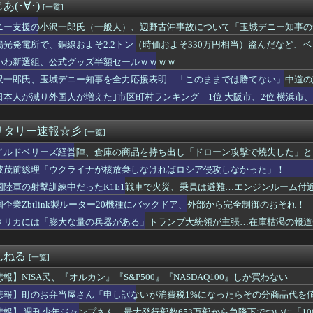
・コバルト精鉱の輸出禁止 国内加工促進へ
(･∀･)
[一覧]
経験の娘婿を重役にして収賄で起訴された
しがらないEVを「売れたこと」にして補助金を騙し取る事案が横行...
ニー支援の小沢一郎氏（一般人）、辺野古沖事故について「玉城デニー知事の
8.8インチタブレット｢iPlay 80 mini T...
用する人がいる」
陽光発電所で、銅線およそ2.2トン（時価およそ330万円相当）盗んだなど、
ームで飲むヨーグルト取れた！ちゃんと冷蔵庫で冷やされてたし問題...
の半分はすでに売却 富山で「金属盗対策法違反（去年9月施行）」による検
いわ新選組、公式グッズ半額セールｗｗｗｗ
練中だったK1E1戦車で火災、乗員は避難…エンジンルーム付近か...
、何かで代替できないものか
沢一郎氏、玉城デニー知事を全力応援表明 「このままでは勝てない」中道の
続赤字へ 「貯金」数年で枯渇、研究者の削減不可避
」※中道は支援表明せず
日本人が減り外国人が増えた｣市区町村ランキング 1位 大阪市、2位 横浜市、3
デニー知事を全力応援表明 「このままでは勝てない」中道の態度を...
ス』全巻「70％オフ」セール！全15巻「11,385円」→「...
サッカー協会 審判への性接待報道にＳＮＳ紛糾「徹底追及」「２０...
リタリー速報☆彡
[一覧]
のブーム 〜 米国・欧州でも「韓国旅行」ブーム
イルドベリーズ経営陣、倉庫の商品を持ち出し「ドローン攻撃で焼失した」と
盆踊りがオワコンになった『原因』、ついに判明する・・・・・
のインドネシア新幹線。負債を埋めるため政府が過半数の株式を引き...
破茂前総理「ウクライナが核放棄しなければロシア侵攻しなかった」！
く勉強しなかった俺の末路
国陸軍の射撃訓練中だったK1E1戦車で火災、乗員は避難…エンジンルーム付
の争いが凄まじい泥沼状態に突入、UEFAの要求を呑んだFIF...
、地震の中での手術映像がヤバすぎる → 医療機器が飛び交う激震...
国企業Zbtlink製ルーター20機種にバックドア、外部から完全制御のおそれ！
食器の仕分けまでセルフに
メリカには「膨大な量の兵器がある」トランプ大統領が主張…在庫枯渇の報道
本という家は、自ら玄関を開けて招き入れた客によって家の中が無茶...
震で居酒屋から温泉が湧き出るｗｗｗｗｗｗｗｗｗｗｗｗ
ドンっと揺れた地震は震度2
んねる
[一覧]
の“テンション爆上げ”はなぜ起こる？ 猫のトイレハイ体験談＆獣...
悲報】NISA民、『オルカン』『S&P500』『NASDAQ100』しか買わない
女性の水筒に"下半身"を押し付け"使用不能"にした疑い 66...
腫瘍摘出手術で誤って“腫瘍の無い部位”を摘出 脳幹など損傷受け...
悲報】町のお弁当屋さん「申し訳ないが消費税1%になったらその分商品代を
miniが大赤字、「史上初のマイナスキャッシュフロー」に陥る
悲報】 週刊少年ジャンプさん、最大発行部数653万部から急降下でついに「1