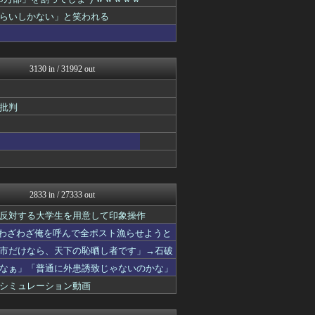
国難にあってもの申す！！
かせまと！
らいしかない」と笑われる
痛いニュース(ﾉ∀`)
日本第一！ニュース録
理想ちゃんねる
軍事・ミリタリー速報☆彡
3130 in / 31992 out
まとめたニュース
NEWSまとめもりー｜2c...
おーるじゃんる
批判
政経ワロスまとめニュース♪
U-1 NEWS.
モナニュース
ふぇー速
watch＠２ちゃんねる
もえるあじあ(･∀･)
痛いニュース(ﾉ∀`)
2833 in / 27333 out
黒マッチョニュース
反対する大学生を用意して印象操作
常識的に考えた
投資ちゃんねる
「わざわざ俺を呼んで全ポスト漁らせようと
みそパンNEWS
市だけなら、天下の恥晒し者です」→石破
国難にあってもの申す！！
なぁ」「普通に外患誘致じゃないのかな」
ふぇー速
にゅーすアルー！
シミュレーション動画
日本第一！ニュース録
キムチ速報