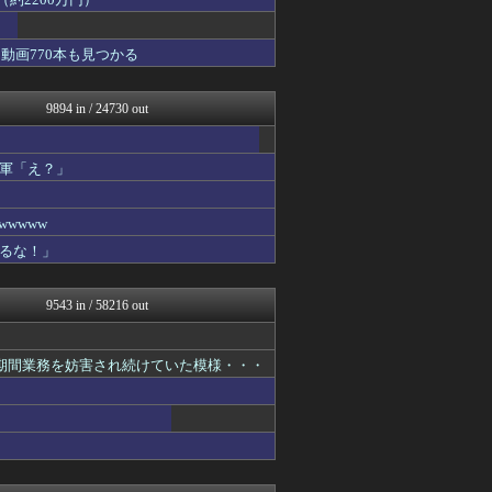
ゆめ痛 -自動車まとめブロ...
ふぇー速
ふぇー速
動画770本も見つかる
にゅーすアルー！
オレ的ゲーム速報＠刃
アルファルファモザイク＠ネ...
9894 in / 24730 out
痛いニュース(ﾉ∀`)
日本第一！ニュース録
もえるあじあ(･∀･)
軍「え？」
まとめたニュース
アルファルファモザイク＠ネ...
NEWSまとめもりー｜2c...
wwww
おーるじゃんる
るな！」
U-1 NEWS.
政経ワロスまとめニュース♪
あじあニュースちゃんねる
9543 in / 58216 out
ふぇー速
watch＠２ちゃんねる
痛いニュース(ﾉ∀`)
長期間業務を妨害され続けていた模様・・・
投資ちゃんねる
黒マッチョニュース
オレ的ゲーム速報＠刃
モナニュース
アルファルファモザイク＠ネ...
みそパンNEWS