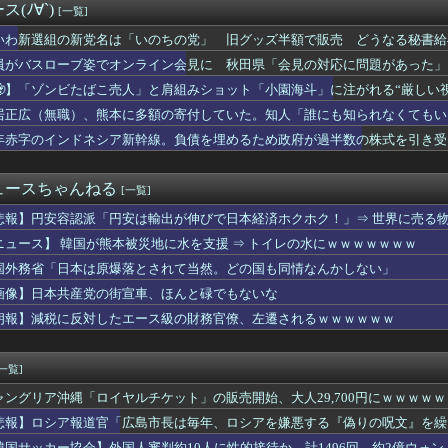
(ﾉ∀`)
[一覧]
】熊本に“海上避難所”到着 風呂・診療・300室を備えた「はく...
、無給油で1980km走行しギネス記録を達成、無駄な発電や送...
いわ新選組の新党名は「いのちの党」 旧グッズ半額で販売 どうなる秘書給
高いなあAndroidに変えるか・・・おっこれええやん！」→...
員がバスローブ姿でオンライン会見に 秋田県「会見の対応に問題があった」
な脳を摘出
額、ともに初の日本超え AI特需の恩恵で差 26年上期
🧟】「ゾンビたばこ売人」と肩組みショット「小園海斗」に注がれる“厳しい
われなくなるから良かったね 〜 れいわ信者「“れいわ信者”や“...
」
居正広（無職）、熊本に多額の寄付していた。知人「誰にも知られなくてもい
eストア｢3日間限定 スポーツマンガ50%ポイント還元｣と｢...
年赤字のインドネシア新幹線。負債を埋めるため政府が過半数の株式を引き受
ンライン、1人のシャドウボクシング（43億注文）によって長期間...
ワイ、転職するか迷う
知事「議員の圧力から職員守る」 不当要求防止の条例策定へ
ュースちゃんねる
[一覧]
代理人のやりとり、「地獄すぎて完全にコントになってる……」と衝...
レジ都合で消費税を0％にできません！」 → X民「指定ゴミ袋を...
悲報】円安容認派「円安は輸出が伸びで日本経済ホクホク！」⇒ 世界に売る
高市「平和式典で“防弾ガラス”に守られながらスピーチ。『高市出...
ニュース】 韓国が熊本被災地に水を支援 ⇒ トイレの水にｗｗｗｗｗｗｗ
ゅう、熊本で被災地支援中に発熱… 「緊急で病院に向かい点滴を打...
、Ｗ杯アジア予選で外国人審判員に性的接待か…韓国放送局が独占報...
国外務省「日本は原爆落とされて当然。どの国も同情なんかしない」
たばこ売人」と肩組みショット「小園海斗」に注がれる“厳しい視線”...
画像】日本共産党の街宣車、ほんと碌でもないな
藤慎二被告、 不同意性交で懲役7年求刑→X民「口封じに◯◯した...
朗報】減税に反対したエース級の財務官僚、左遷されるｗｗｗｗｗｗ
世界に売るものがなさすぎて史上初めて韓国台湾に輸出額抜かされ置...
円安を阻止するために日米の通貨当局が実施した為替介入は｢一時し...
タウン浜田さん、差別発言と受け取られる一言で炎上ｗｗｗｗｗｗ
[一覧]
年」「低収入」「ネット・SNS情報」反ワクチン情報を信じる人の...
年ジャンプさん、最大発行部数653万部から急降下でついに「10...
ャングリア沖縄「ロイヤルチケット」の販売開始、大人29,700円にｗｗｗｗ
ルドメディアの被災者、遺族への取材に怒り「極めて強い不満、苦情...
悲報】ロシア報道官「広島市長は毎年、ロシアを嫌悪する『偽りの呪文』を繰
ウクライナが核放棄しなければロシア侵攻しなかった」！
張
韓国サッカー協会】外国人審判約10人に性的接待か 計1496回、約2億ウォン（