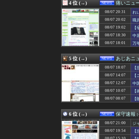
4 位 (→)
痛いニュース
08/07 19:30
【これは頼もしい
08/07 19:29
日産e-power
08/07 20:31
れ
08/07 19:26
ワイ「iPhone
08/07 20:02
職
08/07 19:23
脳の手術で正常
08/07 19:02
08/07 19:20
韓国と台湾の輸出
【
08/07 19:15
もうれいわって言
に
08/07 18:30
中
08/07 19:13
【緊急】Kindl
08/07 18:01
万
08/07 19:12
【悲報】集英社オ
08/07 19:10
SES10年目の
08/07 19:10
【速報】福岡県
5 位 (→)
あじあニ
08/07 19:09
ジャンポケ斎藤と
08/07 19:08
【悲報】財務省「
08/07 18:07
【
08/07 19:05
【これは酷い】反
08/07 14:07
【
08/07 19:03
【悲報】へずまり
08/07 12:07
08/07 19:02
韓国サッカー協会
中
08/07 19:02
【🧟】「ゾンビ
08/07 10:07
【
08/07 19:00
元ジャンポケ・斉
08/07 08:07
【
08/07 19:00
経済大国の日本、
08/07 19:00
岸田文雄元首相､
08/07 19:00
【速報】ダウン
6 位 (→)
保守速報
08/07 19:00
共通する要因「若
08/07 19:00
【悲報】 週刊少
08/07 21:00
ジ
08/07 18:55
熊本県知事、オー
08/07 19:54
【
08/07 18:51
石破茂前総理「
主
08/07 15:10
【