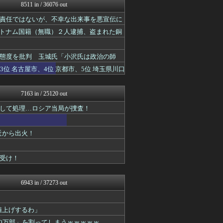
常識的に考えた
8511 in / 36076 out
ネトウヨにゅーす
責任ではないが、不幸な出来事を悪宣伝に
国難にあってもの申す！！
理想ちゃんねる
ベトナム国籍（無職）２人逮捕、盗まれた銅
オレ的ゲーム速報＠刃
挙は初
軍事・ミリタリー速報☆彡
まとめたニュース
態度を批判 玉城氏「小沢氏は政治の師
日本第一！ニュース録
位 名古屋市、4位 京都市、5位 埼玉県川口
もえるあじあ(･∀･)
オレ的ゲーム速報＠刃
キムチ速報
7163 in / 25120 out
反日愚国 恨寓瘻
して処理…ロシア当局が捜査！
NEWSまとめもりー｜2c...
おーるじゃんる
ふぇー速
近から出火！
U-1 NEWS.
政経ワロスまとめニュース♪
かせまと！
受け！
とりのまるやき（保守）
watch＠２ちゃんねる
常識的に考えた
6943 in / 37273 out
常識的に考えた
痛いニュース(ﾉ∀`)
みそパンNEWS
値上げするわ」
投資ちゃんねる
00万部」を割ってしまうｗｗｗｗｗ