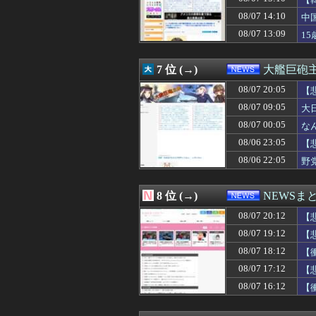
08/07 18:50
ミツオカ、新型
08/07 18:45
コールセンター
08/07 14:10
中
08/07 18:41
施工管理2年目だ
08/07 13:09
1
08/07 18:40
中国製の自動車
08/07 18:30
ショートスリーパ
08/07 18:30
【衝撃】れいわ
7 位 (→)
大艦巨砲
08/07 18:30
中居正広（無職）
08/07 18:29
08/07 20:05
経済大国の日本
【
08/07 18:24
れいわ新選組、
08/07 09:05
大
08/07 18:21
【悲報】れいわ
08/07 00:05
な
08/07 18:20
【画像】能年玲奈
08/07 18:12
【衝撃】大阪府
08/06 23:05
【
08/07 18:10
【悲報】今度はシ
08/06 22:05
野
08/07 18:09
化石賞だの御高説
08/07 18:08
【！】左派「広島
08/07 18:07
【悲報】円安容認
8 位 (→)
NEWSま
08/07 18:05
危険物乙4さん合
08/07 20:12
08/07 18:03
【朗報】「ドラゴ
【
08/07 18:01
万年赤字のイン
08/07 19:12
【
08/07 18:00
【悲報】ラッパー
08/07 18:12
【
08/07 18:00
【人口】日本人が
08/07 18:00
中国外交部「日
08/07 17:12
【
08/07 18:00
【偏向】フジテレ
08/07 16:12
【
08/07 18:00
【緊急速報】韓
08/07 18:00
【人口】日本人が