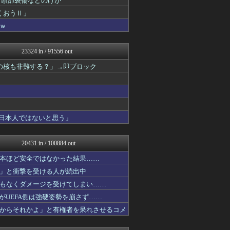
・頭部裂傷などのけが
かせまと！
くおうⅡ」
おーるじゃんる
ｗ
まとめたニュース
U-1 NEWS.
政経ワロスまとめニュース♪
23324 in / 91556 out
ニュース30over
大艦巨砲主義！
の核も非難する？」→即ブロック
軍事・ミリタリー速報☆彡
ふぇー速
watch＠２ちゃんねる
痛いニュース(ﾉ∀`)
常識的に考えた
「日本人ではないと思う」
オレ的ゲーム速報＠刃
アルファルファモザイク＠ネ...
投資ちゃんねる
20431 in / 100884 out
黒マッチョニュース
みそパンNEWS
本ほど安全ではなかった結果……
国難にあってもの申す！！
」と衝撃を受ける人が続出中
保守速報
もえるあじあ(･∀･)
もなくダメージを受けてしまい……
かせまと！
たがUEFA側は強硬姿勢を崩さず……
にゅーすアルー！
からそれかよ」と有権者を呆れさせるコメ
おーるじゃんる
ふぇー速
オレ的ゲーム速報＠刃