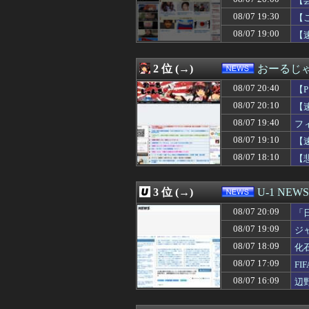
【
08/07 20:12
電動キックボー
08/07 19:30
【
08/07 20:10
【速報】日銀植
08/07 19:00
08/07 20:09
小沢一郎氏、デ
【
08/07 20:09
「日本は危険だ」
08/07 20:08
【悲報】極左活動
2 位 (→)
おーるじ
08/07 20:05
【悲報】Goog
08/07 20:05
【悲報】ロシア
08/07 20:40
【
08/07 20:05
ワイルドベリーズ
08/07 20:10
【
08/07 20:04
14万のクレカの
08/07 20:03
ぺこぱ松蔭寺「
08/07 19:40
フ
08/07 20:02
職員がバスロー
08/07 19:10
【
08/07 20:00
食品消費税1％へ
08/07 18:10
【
08/07 20:00
有名配信者さん、
08/07 20:00
【芸能】元EXI
08/07 20:00
【悲報】町のお弁
3 位 (→)
U-1 NEWS
08/07 20:00
れいわ新選組の
08/07 20:00
【東京】東京駅近
08/07 20:09
「
08/07 19:55
韓国メディア 韓国
08/07 19:09
ジ
08/07 19:54
【悲報】ロシア報
08/07 19:46
08/07 18:09
太陽光発電所で、
化
08/07 19:44
Amazon、汗が
08/07 17:09
F
08/07 19:40
中国の海警局と海
08/07 16:09
辺
08/07 19:40
フィリピン「台
ン
08/07 19:36
3月に採用されて
08/07 19:30
【終わり】ガチ