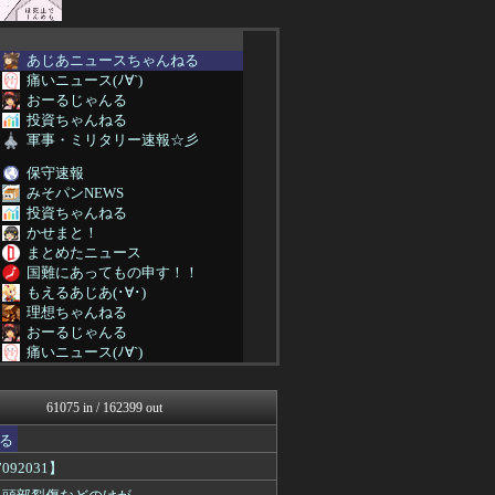
あじあニュースちゃんねる
痛いニュース(ﾉ∀`)
おーるじゃんる
投資ちゃんねる
軍事・ミリタリー速報☆彡
保守速報
みそパンNEWS
投資ちゃんねる
かせまと！
まとめたニュース
国難にあってもの申す！！
もえるあじあ(･∀･)
理想ちゃんねる
おーるじゃんる
痛いニュース(ﾉ∀`)
アルファルファモザイク＠ネ...
オレ的ゲーム速報＠刃
61075 in / 162399 out
かせまと！
日本第一！ニュース録
る
アルファルファモザイク＠ネ...
92031】
キムチ速報
NEWSまとめもりー｜2c...