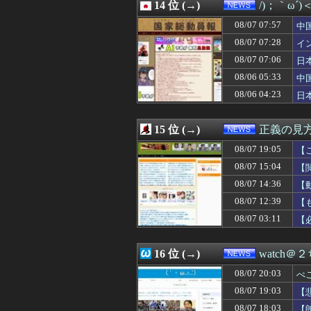
08/07 15:19
14 位 (→)
【速報】全国の
/)；｀ω´
08/07 15:19
北海道江別大学生
08/07 07:57
中
08/07 15:15
ルールを守る気な
急
08/07 15:13
08/07 07:28
増量ファミチキ食
イ
08/07 15:12
【衝撃】みんな
イ
08/07 07:06
日
08/07 15:10
【韓国サッカー協
ｹ
08/06 05:33
中
08/07 15:10
【速報】エッセイ
隊
08/07 15:09
「高市早苗はどん
08/06 04:23
日
08/07 15:08
アメリカには「
ハ
08/07 15:04
【閲覧注意動画】
15 位 (→)
正義の見
08/07 19:05
【
総
08/07 15:04
【
砕
08/07 14:36
【
「
08/07 12:39
【
も
08/07 03:11
【
16 位 (→)
watch＠
08/07 20:03
ぺ
08/07 19:03
【
08/07 18:03
【