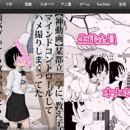
VIP
芸能
スポーツ
アニ漫
ゲーム
YouTube
生活