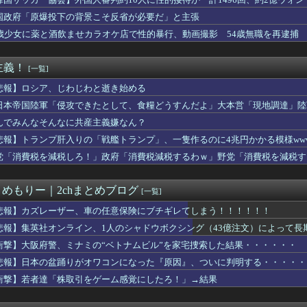
スポーツカーのティザー画像「第3弾」を公開！
勤務だけど毎日客に怒鳴られもう限界
国政府「原爆投下の背景こそ反省が必要だ」と主張
けど退職を決意w
5歳少女に薬と酒飲ませカラオケ店で性的暴行、動画撮影 54歳無職を再逮捕 
。プラスチック部品はクッキーのように脆い
ー堀大輔さん、生配信で「寝たほうがいんじゃないですか？」という...
新選組、「いのちの党」に党名変更 天畠大輔氏が共同代表へ
主義！
[一覧]
、熊本に多額の寄付していた。知人「誰にも知られなくてもいい、と...
、世界に売るものがなさすぎて史上初めて韓国台湾に輸出額抜かされ
悲報】ロシア、じわじわと逝き始める
公式グッズ半額セールｗｗｗｗ
日本帝国陸軍「侵攻できたとして、食糧どうすんだよ」大本営「現地調達」陸
大石あきこさん、活動休止。
んでみんなそんなに共産主義嫌なん？
さん、穴あきスカート姿が強すぎてネット騒然ｗｗｗ 【Picku...
警、ミナミの“ベトナムビル”を家宅捜索した結果・・・・・・
悲報】トランプ肝入りの「戦艦トランプ」、一隻作るのに4兆円かかる模様www
ャインマスカット約400房が果樹園から盗まれる 参議院議員「日...
党「消費税を減税しろ！」政府「消費税減税するわｗ」野党「消費税を減税す
を宣っていたヨーロッパ、自分が猛暑に襲われると為すすべべもなく...
平和式典で女子児童を警察が取り押さえて無理矢理、排除しました！...
派「円安は輸出が伸びで日本経済ホクホク！」⇒ 世界に売る物が無...
とめもりー｜2chまとめブログ
[一覧]
格率30%の難関試験になる
ン桜」フルカラー 版 全巻70円セールｗｗｗｗｗｗｗｗ スポー...
悲報】カズレーザー、車の任意保険にブチギレてしまう！！！！！！
ドネシア新幹線。負債を埋めるため政府が過半数の株式を引き受ける
悲報】集英社オンライン、1人のシャドウボクシング（43億注文）によって
さん、札束披露するもネット民から「新社会人の初ボーナスくらいし...
衝撃】大阪府警、ミナミの“ベトナムビル”を家宅捜索した結果・・・・・・
減り「外国人が増えた」市区町村ランキング…5位は埼玉県川口市、...
本は被害者面やめて、原爆落とされた状況を反省すべき」
悲報】日本の盆踊りがオワコンになった『原因』、ついに判明する・・・・・
ビ、消費税減税が閣議決定されたにも関わらず、消費税減税に反対す...
衝撃】若者達「株取引をゲーム感覚にしたろ！」→結果
国サッカー協会、W杯予選で審判への“性接待疑惑”が発覚し大炎上
減り「外国人が増えた」市区町村ランキング…5位は埼玉県川口市、...