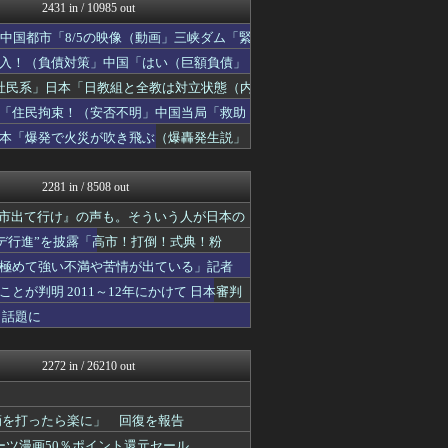
まとめたニュース
2431 in / 10985 out
ガハろぐNewsヽ(･ω･...
中国都市「8/5の映像（動画」三峡ダム「緊
反日愚国 恨寓瘻
理想ちゃんねる
入！（負債対策」中国「はい（巨額負債」
NEWSまとめもりー｜2c...
社民系」日本「日教組と全教は対立状態（内
保守速報
「住民拘束！（安否不明」中国当局「救助
おーるじゃんる
U-1 NEWS.
日本「爆発で火災が吹き飛ぶ（爆轟発生説」
軍事・ミリタリー速報☆彡
正義の見方
2281 in / 8508 out
高市出て行け』の声も。そういう人が日本の
デ行進”を披露「高市！打倒！式典！粉
極めて強い不満や苦情が出ている」記者
が判明 2011～12年にかけて 日本審判
と話題に
2272 in / 26210 out
滴を打ったら楽に」 回復を報告
ーツ漫画50％ポイント還元セール