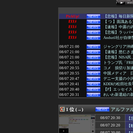
PickUp!
【悲報】毎日新
ｵﾇﾇﾒ
【 つ 】面識ある
ｵﾇﾇﾒ
【速報】中露の
ｵﾇﾇﾒ
【悲報】ラッパー
ｵﾇﾇﾒ
Anduril社が
08/07 21:00
ジャングリア沖縄
08/07 21:00
【速報】悠仁さ
08/07 21:00
【悲報】NISA民、
08/07 20:55
トランプ氏「FR
08/07 20:55
コメ 損切り加
08/07 20:55
中国メディア 日
08/07 20:47
デニー支援の小沢
08/07 20:41
KDDIの松田社長
08/07 20:40
【P】エッセイス
08/07 20:31
れいわ新選組の
08/07 20:30
【悲報】人助け
08/07 20:30
元れいわ新選組
1 位 (→)
アルファ
08/07 20:29
日経平均2013「
08/07 20:29
経済崩壊の中国・
08/07 20:30
【
08/07 20:20
【動画】競艇選手か
08/07 20:20
【
08/07 20:20
「14歳の少年に
08/07 20:12
【悲報】カズレ
08/07 20:00