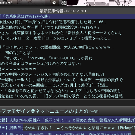
最新記事情報 - 08/07 21:01
聞「男系継承は作られた伝統」
女性の水筒に"下半身"を押し付け"使用不能"にした疑い 66...
武装軍艦4隻が日本一周『いつでも国家沈没させられるぞ』
さん、札束披露するもネット民から「新社会人の初ボーナスくらいし...
自律型ティルトローター攻撃ドローンのコンセプトで衝撃を与える...
「ロイヤルチケット」の販売開始、大人29,700円にｗｗｗｗｗ...
ま 初の“おことば”
『オルカン』『S&P500』『NASDAQ100』しか買わ...
Bの金利決定はウォーシュだけのものではない」
速ｗｗｗｗｗｗｗｗｗ
本が中国へのフォトレジスト供給を停止できない理由 [8/7]
一郎氏（一般人）、辺野古沖事故について「玉城デニー知事の責任で...
｢楽天モバイルへのau回線ローミングは9月末で終了｣｢一部過...
ト「原爆を二度と使わせてはならない」→リプ「もちろん中国の核も...
新党名は「いのちの党」 旧グッズ半額で販売 どうなる秘書給与疑惑
中の男性を「犯罪ですよ！」と責めた女性、警察が来た瞬間逃げる
代表・山本太郎さん、現在の様子がこちらｗｗｗｗｗ
ルファモザイク＠ネットニュースのまとめ
1万円です」日経平均2026「6万円です」←これは年収爆上が...
[一覧]
広東省の工場にて経営者が従業員に半年以上給料未払いした挙句高飛...
悲報】人助け中の男性を「犯罪ですよ！」と責めた女性、警察が来た瞬間逃げ
わいすぎね？ ←くっそかわいいと話題にｗｗｗ 【Pickup...
動画】競艇選手かわいすぎね？ ←くっそかわいいと話題にｗｗｗ 【Pickup070
挿入を…」性器に火をつけ脅迫、少女達はモップで…657人が死亡...
ーザー、車の任意保険にブチギレてしまう！！！！！！