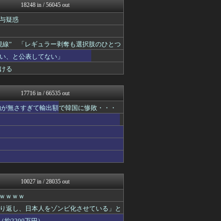
18248 in / 56045 out
アルファルファモザイク＠ネ...
日本第一！ニュース録
与疑惑
かせまと！
まとめたニュース
キムチ速報
視線” 「レギュラー剥奪も選択肢のひとつ
反日愚国 恨寓瘻
い、と公表してない」
理想ちゃんねる
ける
NEWSまとめもりー｜2c...
かせまと！
おーるじゃんる
17716 in / 66535 out
U-1 NEWS.
政経ワロスまとめニュース♪
物が無さすぎて輸出額で韓国に惨敗・・・
正義の見方
watch＠２ちゃんねる
ゴタゴタシタニュース
痛いニュース(ﾉ∀`)
オレ的ゲーム速報＠刃
黒マッチョニュース
常識的に考えた
アルファルファモザイク＠ネ...
10027 in / 28035 out
みそパンNEWS
投資ちゃんねる
ｗｗｗｗｗ
国難にあってもの申す！！
り返し、日本人をゾンビ化させている」と
軍事・ミリタリー速報☆彡
約2200万円）