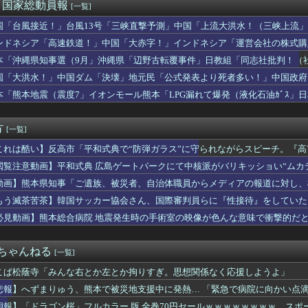
女子高生、お前らに苦言ｗｗｗｗｗｗｗｗｗｗ
)＜国家総動員報
[一覧]
殺人事件、主犯格の川口被告(19)に無期懲役の判決
国「台風接近！」台風13号「三峡直撃予測」中国「上流大洪水！（三峡上流」
いなら交渉にもならないよ 〜 【日本水産物輸入禁止に釈明が必要...
放流（決壊危機」中国「下流大水害（震え声」→
ったか？(´・ω・｀)
ンドネシア「高速鉄道！」中国「大赤字！」インドネシア「運営会社の株式購
で大家さん、ガチで『深刻な状態』になってしまう・・・・
ンドネシア「700km延伸計画！（実質中止」→
本「沖縄県知事選（9月」沖縄県「辺野古転覆事件」日教組「同志社批判！（
会】外国人審判約10人に性的接待か 計1496回、約2億ウォン...
ﾞﾊﾞ」特別調査委員会「同志社に猛省促す」→
国「大洪水！」中国ダム「決壊」地元民「公式発表より死者多い！」中国政府
スト「原爆を二度と使わせてはならない」→リプ「もちろん中国の核...
動画も削除」台風13号「三峡ﾀﾞﾑ接近中」→
だけ自己顕示欲が強いんだ」と左派が『高木美帆氏に送られた包丁セ...
本「熊本地震（震度7」イオンモール熊本「LPG漏れて爆発（液化石油ｶﾞｽ」
膨大な量の兵器がある」トランプ大統領が主張…在庫枯渇の報道受け！
ビタ「遺族説明の虚偽を認める（営業部長発言」→
平和式典 広島ゲートパークにて中核派がバリキッショい“ムカデ行...
方
[一覧]
これは酷い】反高市「平和式典で“防弾ガラス”に守られながらスピーチ。『
理」→ツッコミ多数「石破さんの時からだよ」
閲覧注意動画】平和式典 広島ゲートパークにて中核派がバリキッショい“ムカ
！」
動画】熊本県知事「ご遺族、被災者、自治体職員からメディアの報道に対し、
具体的には？」→
もう滅茶苦茶】韓国サッカー協会さん、国際審判員らに『性接待』をしていたこと
対象との指摘も
必見動画】熊本総合病院 地震発生時の手術室の映像が色んな意味で衝撃的だ
２ちゃんねる
[一覧]
こぱ松蔭寺「みんな右とか左とか拘りすぎ。思想関係なく応援しようよ」
悲報】へずまりゅう、熊本で被災地支援中に発熱… 「緊急で病院に向かい点
朗報】「ドラゴン桜」フルカラー 版 全巻70円セールｗｗｗｗｗｗｗｗ スポ