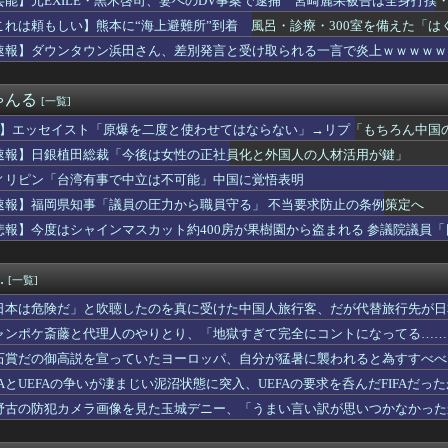
芸能】元EXILE・黒木啓司、妻へのDV事案で逮捕 宮崎麗果被告は全身打撲
ド初めて乗ったんだけど
これは頼もしい】熊本に“海上避難所”到着 風呂・診療・300室を備えた「は
田総裁「今後は女性の正社員化と外国人の人材活用が鍵」
ニー氏の沖縄知事選支援を表明。デニー氏を支援しない中革連を批判
速報】ダウンタウン浜田さん、差別発言と受け取られる一言で炎上ｗｗｗｗｗ
と吹聴したのを真に受けた中国人旅行客、だが代替旅行先が日本ほど...
家、平和記念公園で「座り込んで闘う！」と意気込むも… → 警察...
ゃんる
[一覧]
leのエンジニア「AIで仕事がつまらなくなった」
、じわじわと逝き始める
P】エッセイスト「原爆を二度と使わせてはならない」→リプ「もちろん中国
経営陣、倉庫の商品を持ち出し「ドローン攻撃で焼失した」として処...
速報】日銀植田総裁「今後は女性の正社員化と外国人の人材活用が鍵」
支払いがあるのに給料13万しかなくて詰んでる
みんな右とか左とか拘りすぎ。思想関係なく応援しようよ」
ィリピン「台湾有事で中立は不可能」中国に覚悟表明
ブ姿でオンライン会見に 秋田県「会見の対応に問題があった」
速報】福岡県知事「議員の圧力から職員守る」 不当要求防止の条例策定へ
歴史的減税 高市首相“ごり押し”策に「独裁だ」自民党内で不満く...
悲報】今度はシャインマスカット約400房が果樹園から盗まれる 参議院議員
ジャングリア沖縄を酷評「ほんとーにおもんない！カス！」→炎上→...
LE・黒木啓司、妻へのDV事案で逮捕 宮崎麗果被告は全身打撲・...
当屋さん「申し訳ないが消費税1%になったらその分商品代を値上げ...
.
[一覧]
新党名は「いのちの党」 旧グッズ半額で販売 どうなる秘書給与疑惑
くに「地下シェルター」整備を正式表明…小池百合子知事「多くの方...
日本は危険だ」と吹聴したのを真に受けた中国人旅行客、だが代替旅行先が日
サッカーのイメージが墜落 [8/07]
ャンポケ斎藤と代理人のやりとり、「地獄すぎて完全にコントになってる……
道官「広島市長は毎年、ロシアを嫌悪する『偽りの呪文』を繰り返し...
銅線およそ2.2トン（時価およそ330万円相当）盗んだなど、ベ...
石賞だの御高説を宣っていたヨーロッパ、自分が猛暑に襲われると為すすべべ
飛び散る灼熱の「マンガ毎週末セール（50%還元）」を開催！【...
IFAとUEFAの争いが凄まじい泥沼状態に突入、UEFAの要求を呑んだFIFAだっ
軍の船が衝突2人死亡 南シナ海でフィリピン船を追跡中、公表まで...
野古の防犯カメラ画像を見た玉城デニー、「うまい言い訳が思いつかなかった
湾有事で中立は不可能」中国に覚悟表明
トを……
3月に首を切られて人生詰んだ話をしたい
の国税職員さん、税務調査で詐欺を行い〇億だまし取る