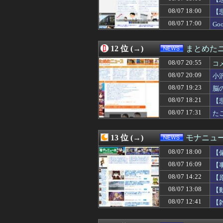
08/07 16:55
中国の「レアアー
08/07 18:00
08/07 16:41
プログラミング
【
08/07 16:31
「盆踊り」は騒音
08/07 17:00
G
08/07 16:29
トランプ氏、「出
08/07 16:26
映画｢ちいかわ 人
08/07 16:22
中国企業Zbtli
12 位 (→)
まとめた
08/07 16:19
「果糖」が「が
08/07 20:55
コ
08/07 16:12
【衝撃】若者達
08/07 16:10
【速報】熊本県知
08/07 20:09
小
08/07 16:09
【悲報】外国人グ
08/07 19:23
脳
08/07 16:09
辺野古の防犯カメ
08/07 18:21
08/07 16:09
【事実陳列罪】X
【
08/07 16:05
「部活辞めたい
08/07 17:31
た
08/07 16:03
【朗報】菅直人
08/07 16:02
「日本人が減り外
08/07 16:01
【福岡】3年間で
13 位 (→)
モナニュ
08/07 16:00
森山裕・自民党前
08/07 18:00
【
08/07 16:00
かつて650万部
08/07 16:00
【画像あり】ディ
08/07 16:09
【
08/07 16:00
【ジャングリア沖
し
08/07 14:22
【
08/07 15:55
韓国サッカー協会 
茂
08/07 13:08
【
08/07 15:43
介護職だけどス
08/07 15:40
韓国と台湾の輸出
08/07 12:41
【
08/07 15:29
8万が12万円「
08/07 15:20
【Money1】 