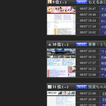
08/07 18:00
コンゴ民主、銅
9 位 (→)
もえるあじあ
08/07 18:00
文在寅、航空未
08/07 20:47
08/07 17:55
中国にて、誰も欲
デ
08/07 17:51
ALLDOCUBEの新型
利
08/07 19:46
太
08/07 17:40
X民「クレーンゲ
線
08/07 18:24
れ
08/07 17:37
韓国陸軍の射撃訓
08/07 17:31
たこ焼きのタコ
08/07 17:24
小
08/07 17:29
【東大】2年連
匠
08/07 16:02
「
08/07 17:24
小沢一郎氏、玉城
市
08/07 17:20
『拳闘暗黒伝セスタ
08/07 17:20
【東スポ】 韓国
10 位 (→)
軍事・ミ
08/07 17:15
いつもの自分発
08/07 20:05
ワ
08/07 17:12
【悲報】日本の
08/07 17:10
【速報】万年赤字
08/07 18:51
石
08/07 17:09
親に反抗して全
08/07 17:37
韓
08/07 17:09
FIFAとUEFA
08/07 17:08
08/07 16:22
【動画】熊本病院
中
08/07 17:07
【画像】松屋、
08/07 15:08
ア
08/07 17:06
百田尚樹「今、日
08/07 17:03
【驚愕】熊本地
08/07 17:02
【地震】東京、
11 位 (→)
投資ちゃ
08/07 17:00
【ねこ】トイレ後
08/07 21:00
【
08/07 17:00
【 つ 】面識ある
08/07 17:00
【京都】女性の脳
08/07 20:00
【
08/07 17:00
Google、Ge
08/07 19:00
【