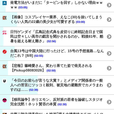
発電方法がいまだに「タービンを回す」しかない理由ｗｗ
ｗｗ
(03:05)
【画像】コスプレイヤー業界、えなこ(30)を抜いてしまう
くらい人気の22歳の美少女が可愛すぎる
(03:00)
日刊ゲンダイ「広島記念式典を皮切りに終戦記念日まで国
民は空々しい高市の戯言を聞かされるのか。戦後81年、酷
暑を超える耐え難さ」
(02:56)
台風13号は中国大陸に行ったけど、15号の予想進路…なん
だこれ？ [8/8]
(02:55)
【悲報】篠崎愛さん、変わり果てた姿で発見される
【Pickup08083026】
(02:50)
「今日のお前らが言うな大賞？」とメディア関係者の一般
人への苦言にツッコミ殺到、被災地の避難所でカメラまわ
すのは……
(02:39)
【移民論争】ホリエモン、反対派の若者を論破しスタジオ
完全沈黙！ネット賛否の本質
(02:30)