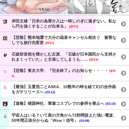
岸田文雄「日米の為替介入は一時しのぎに過ぎない。私な
ら円を強くすることが出来る」
(ｵﾇﾇﾒ)
【悲報】熊本地震で大分の温泉キャンセル相次ぐ 被害な
しでも旅行先変更
(ｵﾇﾇﾒ)
石破前首相を懐かしむ左派、「石破が日本国民から支持さ
れまくっていた」と主張してしまうも……
(ｵﾇﾇﾒ)
【悲報】東京大学、『完全終了』のお知らせ・・・・
(ｵﾇﾇ
ﾒ)
【最強】玉置浩二とASKA、10数年の時を経て幻の合作曲
をガチリリースへ
(03:12)
【速報】靖国神社、軍服コスプレでの参拝を禁止へ
(03:10)
宇宙人はいる？いて座の方角から72秒間捉えた強い電波、
50年間正体分からぬ「Wow！信号」
(03:08)