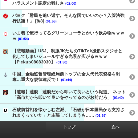
ハラスメント認定の難しさ
(02:00)
パヨク「難民を追い返す。そんな国でいいのか？入管法強
行抗議！」 [8/8]
(01:55)
いま巷で流行ってるグリーンコーラとかいう飲み物ｗｗｗ
ｗ
(01:54)
【悲報動画】USJ、制服JKたちのTikTok撮影スタジオと
化してしまいシュールすぎる光景が広がるｗｗｗ
【Pickup08083030】
(01:50)
中国、金融監督管理総局前トップの全人代代表資格を剥
奪…重大な規律違反で！
(01:44)
【速報】蓮舫「蓮舫だから叩いて良いという報道」 ネット
「高市だから叩いて良いをやってるのがお前だろ」
(01:40)
石破前首相を懐かしむ左派、「石破が日本国民から支持さ
れまくっていた」と主張してしまうも……
(01:39)
トップ
次へ