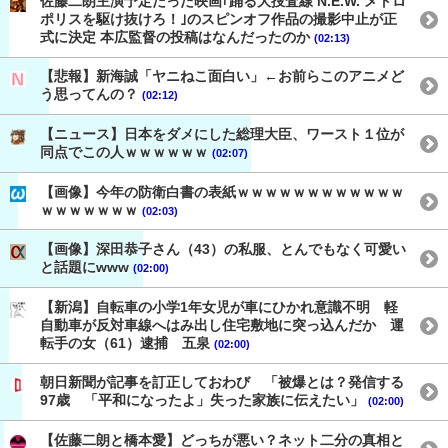
佐藤二朗主演予定だった映画｢踊る大捜査線 N.E.W. メトロ
ポリスを駆け抜けろ！｣のスピンオフ作品の撮影中止が正
式に決定 本広監督の投稿はなんだったのか
(02:13)
【悲報】新海誠「ヤニねこ面白い」←お前らこのアニメど
う思ってんの？
(02:12)
【ニュース】日本をダメにした総理大臣、ワースト１位が
同点でこの人ｗｗｗｗｗｗ
(02:07)
【画像】今年の防衛白書の表紙ｗｗｗｗｗｗｗｗｗｗｗｗ
ｗｗｗｗｗｗｗ
(02:03)
【画像】深田恭子さん（43）の私服、とんでもなく可愛い
と話題にwww
(02:00)
【新潟】自転車の小学1年女児が車にひかれ意識不明 軽
自動車が反対車線へはみ出し住宅敷地に突っ込んだか 運
転手の女（61）逮捕 五泉
(02:00)
朝日新聞が記事を訂正しておわび 「被爆とは？発信する
97歳 「平和になったよ」失った家族に伝えたい」
(02:00)
【佐藤二朗と橋本愛】どっちが悪い？ネット二分の真相と