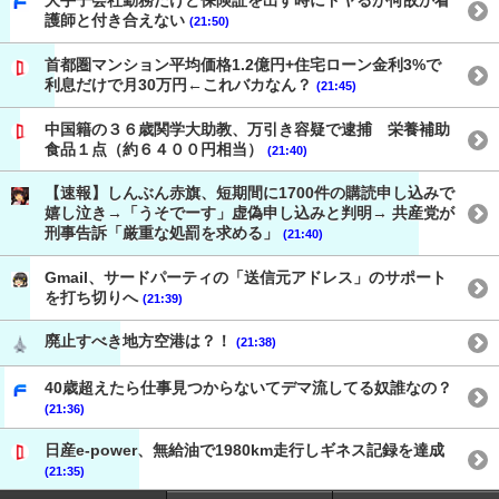
大手子会社勤務だけど保険証を出す時にドヤるが何故か看
護師と付き合えない
(21:50)
首都圏マンション平均価格1.2億円+住宅ローン金利3%で
利息だけで月30万円←これバカなん？
(21:45)
中国籍の３６歳関学大助教、万引き容疑で逮捕 栄養補助
食品１点（約６４００円相当）
(21:40)
【速報】しんぶん赤旗、短期間に1700件の購読申し込みで
嬉し泣き→「うそでーす」虚偽申し込みと判明→ 共産党が
刑事告訴「厳重な処罰を求める」
(21:40)
Gmail、サードパーティの「送信元アドレス」のサポート
を打ち切りへ
(21:39)
廃止すべき地方空港は？！
(21:38)
40歳超えたら仕事見つからないてデマ流してる奴誰なの？
(21:36)
日産e-power、無給油で1980km走行しギネス記録を達成
(21:35)