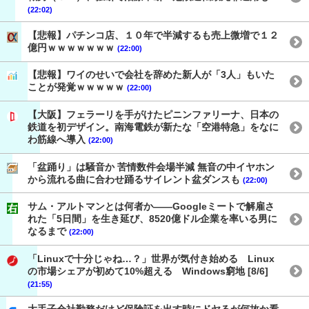
(22:02)
【悲報】パチンコ店、１０年で半減するも売上微増で１２
億円ｗｗｗｗｗｗｗ
(22:00)
【悲報】ワイのせいで会社を辞めた新人が「3人」もいた
ことが発覚ｗｗｗｗｗ
(22:00)
【大阪】フェラーリを手がけたピニンファリーナ、日本の
鉄道を初デザイン。南海電鉄が新たな「空港特急」をなに
わ筋線へ導入
(22:00)
「盆踊り」は騒音か 苦情数件会場半減 無音の中イヤホン
から流れる曲に合わせ踊るサイレント盆ダンスも
(22:00)
サム・アルトマンとは何者か——Googleミートで解雇さ
れた「5日間」を生き延び、8520億ドル企業を率いる男に
なるまで
(22:00)
「Linuxで十分じゃね…？」世界が気付き始める Linux
の市場シェアが初めて10%超える Windows窮地 [8/6]
(21:55)