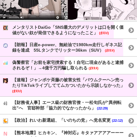
メンタリストDaiGo「SNS最大のデメリットは口を開く価
値がない奴が発信できるようになったこと」
(ｵﾇﾇﾒ)
【朗報】日産e-power、無給油で1980km走行しギネス記
録を達成 55Lタンクでリッター36km（SUV）
(ｵﾇﾇﾒ)
偽警察官「お前を家宅捜索する！自宅に現金があると逮捕
されるぞ！」→4億千万円騙し取られる
(ｵﾇﾇﾒ)
【速報】ジャンポケ斉藤の被害女性「バウムクーヘン売っ
たりTikTokライブしててムカついたから示談しなかった」
(ｵﾇﾇﾒ)
【財務省人事】エース級の財務官僚・一松旬氏が”異例転
出”へ 官邸幹部「協力的でなかったから」
(22:29)
【政治】れいわ新選組、「いのちの党」へ党名変更
(22:12)
【熊本地震】ヒカキン、『神対応』キタァアアアアーーー