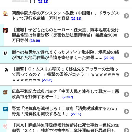
ーーーー！！
(22:12)
関西学院大学のアシスタント教授（中国籍）、ドラッグス
トアで現行犯逮捕 万引き容疑
(22:11)
【速報】子どもたちのヒーロー・任天堂、熊本地震を受け
製品修理は無償対応（災害救助法適用地域） 義援金5000
万円寄付
(22:10)
熊本の被災地で暴れまくったメディア取材陣、堪忍袋の緒
が切れた地元住民が苦情を寄せまくった結果……
(22:09)
【衝撃】Q：ムスリム移民って移住先をアッラーの土地っ
て思ってるの？ → 衝撃の回答がコチラ → ｗｗｗｗｗｗｗ
ｗｗｗｗｗｗｗ
(22:08)
広島平和記念式典パヨク「中国人民と連帯して戦おー！悪
政高市を打倒するぞー！」
(22:07)
野党「消費税を減税しろ！」政府「消費税減税するわｗ」
野党「消費税を減税するな！」
(22:05)
【東京】睡眠時無呼吸症候群診断後に死亡事故＝運転の無
職男（３４）、独断で治療中断―危険運転致死罪適用も