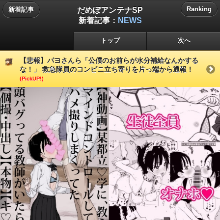
だめぽアンテナSP
Ranking
新着記事
新着記事：
NEWS
トップ
次へ
【悲報】パヨさんら「公僕のお前らが水分補給なんかする
な！」 救急隊員のコンビニ立ち寄りを片っ端から通報！
(PickUP!)