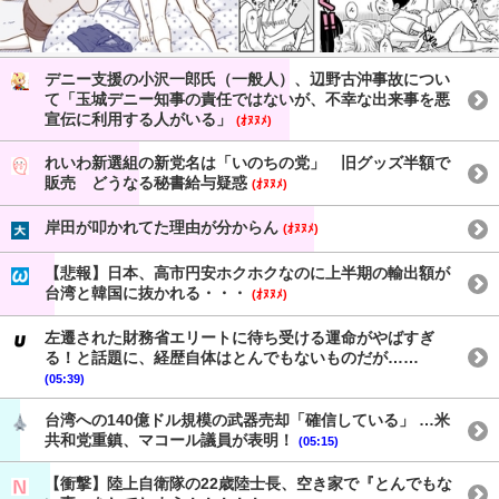
デニー支援の小沢一郎氏（一般人）、辺野古沖事故につい
て「玉城デニー知事の責任ではないが、不幸な出来事を悪
宣伝に利用する人がいる」
(ｵﾇﾇﾒ)
れいわ新選組の新党名は「いのちの党」 旧グッズ半額で
販売 どうなる秘書給与疑惑
(ｵﾇﾇﾒ)
岸田が叩かれてた理由が分からん
(ｵﾇﾇﾒ)
【悲報】日本、高市円安ホクホクなのに上半期の輸出額が
台湾と韓国に抜かれる・・・
(ｵﾇﾇﾒ)
左遷された財務省エリートに待ち受ける運命がやばすぎ
る！と話題に、経歴自体はとんでもないものだが……
(05:39)
台湾への140億ドル規模の武器売却「確信している」 …米
共和党重鎮、マコール議員が表明！
(05:15)
【衝撃】陸上自衛隊の22歳陸士長、空き家で『とんでもな