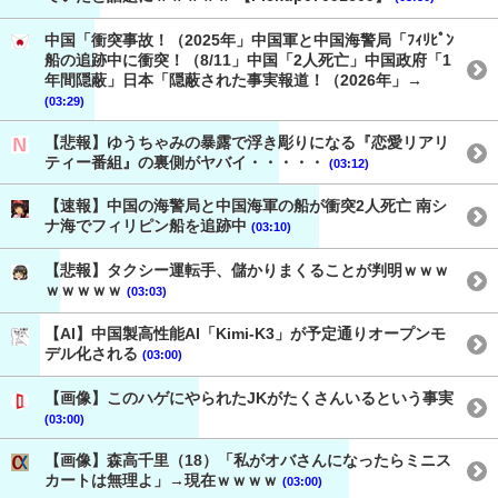
中国「衝突事故！（2025年」中国軍と中国海警局「ﾌｨﾘﾋﾟﾝ
船の追跡中に衝突！（8/11」中国「2人死亡」中国政府「1
年間隠蔽」日本「隠蔽された事実報道！（2026年」→
(03:29)
【悲報】ゆうちゃみの暴露で浮き彫りになる『恋愛リアリ
ティー番組』の裏側がヤバイ・・・・・
(03:12)
【速報】中国の海警局と中国海軍の船が衝突2人死亡 南シ
ナ海でフィリピン船を追跡中
(03:10)
【悲報】タクシー運転手、儲かりまくることが判明ｗｗｗ
ｗｗｗｗｗ
(03:03)
【AI】中国製高性能AI「Kimi-K3」が予定通りオープンモ
デル化される
(03:00)
【画像】このハゲにやられたJKがたくさんいるという事実
(03:00)
【画像】森高千里（18）「私がオバさんになったらミニス
カートは無理よ」→現在ｗｗｗｗ
(03:00)