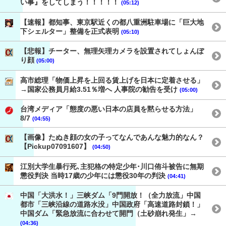
い事』をしてしまう！！！！！
(05:12)
【速報】都知事、東京駅近くの都八重洲駐車場に「巨大地
下シェルター」整備を正式表明
(05:10)
【悲報】チーター、無理矢理カメラを設置されてしょんぼ
り顔
(05:00)
高市総理「物価上昇を上回る賃上げを日本に定着させる」
→国家公務員月給3.51％増へ 人事院の勧告を受け
(05:00)
台湾メディア「態度の悪い日本の店員を黙らせる方法」
8/7
(04:55)
【画像】たぬき顔の女の子ってなんであんな魅力的なん？
【Pickup07091607】
(04:50)
江別大学生暴行死､主犯格の特定少年･川口侑斗被告に無期
懲役判決 当時17歳の少年には懲役30年の判決
(04:41)
中国「大洪水！」三峡ダム「9門開放！（全力放流」中国
都市「三峡沿線の道路水没」中国政府「高速道路封鎖！」
中国ダム「緊急放流に合わせて開門（土砂崩れ発生」→
(04:36)