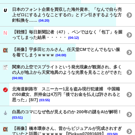
日本のフォント企業を買収した海外資本、「なんで自ら売
上ゼロにするようなことするの」とドン引きするような方
針転換を……
(04:20)
【戦慄】毎日新聞記者（47）、ペンではなく「包丁」を握
ってしまった結果・・・・・
(04:12)
【画像】宇多田ヒカルさん、任天堂CMでとんでもない服
を着てしまうｗｗｗｗ
(04:00)
関東の上空でスプライトという発光現象が観測され、多く
の人が地上から天変地異のような光景を見ることができた
(04:00)
北海道釧路市 スニーカー1足を盗み現行犯逮捕 中国籍
の50歳女、所持金は4万円「後でお金を払えば許されると
思った」[8/7]
(03:55)
白黒のコマになぜ色が見えるのか 200年の謎をAIが解明！
(03:51)
【画像】橋本環奈さん、昔からビジュアルが完成されすぎ
ていたと話題にｗｗｗｗｗ 【Pickup07091609】
(03:50)