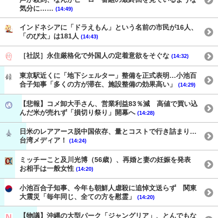
気分に……
(14:49)
インドネシアに「ドラえもん」という名前の市民が16人、
「のび太」は181人
(14:43)
［社説］永住厳格化で外国人の定着意欲をそぐな
(14:32)
東京駅近くに「地下シェルター」整備を正式表明…小池百
合子知事「多くの方が滞在、施設整備の効果高い」
(14:29)
【悲報】コメ卸大手さん、営業利益83％減 高値で買い込
んだ米が売れず「損切り祭り」開幕へ
(14:28)
日米のレアアース脱中国依存、量とコストで行き詰まり…
台湾メディア！
(14:24)
ミッチーこと及川光博（56歳）、再婚と妻の妊娠を発表
お相手は一般女性
(14:20)
小池百合子知事、今年も朝鮮人虐殺に追悼文送らず 関東
大震災「毎年同じ、全ての方を慰霊」
(14:20)
【物議】沖縄の大型パーク「ジャングリア」、とんでもな