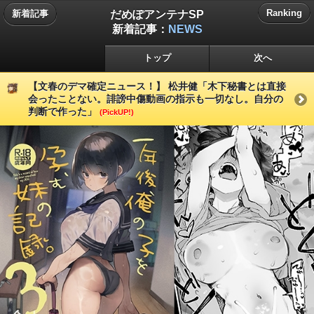
だめぽアンテナSP
Ranking
新着記事
新着記事：
NEWS
トップ
次へ
【文春のデマ確定ニュース！】 松井健「木下秘書とは直接
会ったことない。誹謗中傷動画の指示も一切なし。自分の
判断で作った」
(PickUP!)