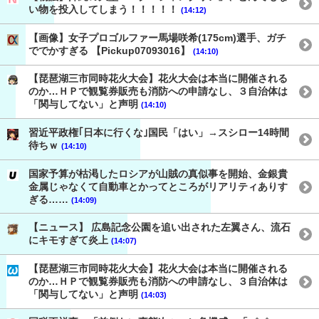
い物を投入してしまう！！！！！
(14:12)
【画像】女子プロゴルファー馬場咲希(175cm)選手、ガチ
ででかすぎる 【Pickup07093016】
(14:10)
【琵琶湖三市同時花火大会】花火大会は本当に開催される
のか…ＨＰで観覧券販売も消防への申請なし、３自治体は
「関与してない」と声明
(14:10)
習近平政権｢日本に行くな｣国民「はい」→スシロー14時間
待ちｗ
(14:10)
国家予算が枯渇したロシアが山賊の真似事を開始、金銀貴
金属じゃなくて自動車とかってところがリアリティありす
ぎる……
(14:09)
【ニュース】 広島記念公園を追い出された左翼さん、流石
にキモすぎて炎上
(14:07)
【琵琶湖三市同時花火大会】花火大会は本当に開催される
のか…ＨＰで観覧券販売も消防への申請なし、３自治体は
「関与してない」と声明
(14:03)