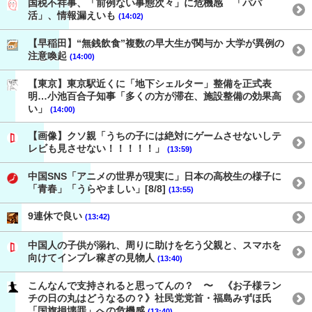
国税不祥事、「前例ない事態次々」に危機感 「パパ
活」、情報漏えいも
(14:02)
【早稲田】“無銭飲食”複数の早大生が関与か 大学が異例の
注意喚起
(14:00)
【東京】東京駅近くに「地下シェルター」整備を正式表
明…小池百合子知事「多くの方が滞在、施設整備の効果高
い」
(14:00)
【画像】クソ親「うちの子には絶対にゲームさせないしテ
レビも見させない！！！！！」
(13:59)
中国SNS「アニメの世界が現実に」日本の高校生の様子に
「青春」「うらやましい」[8/8]
(13:55)
9連休で良い
(13:42)
中国人の子供が溺れ、周りに助けを乞う父親と、スマホを
向けてインプレ稼ぎの見物人
(13:40)
こんなんで支持されると思ってんの？ 〜 《お子様ラン
チの日の丸はどうなるの？》社民党党首・福島みずほ氏
「国旗損壊罪」への危機感
(13:40)