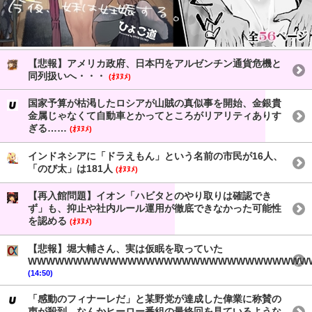
【悲報】アメリカ政府、日本円をアルゼンチン通貨危機と
同列扱いへ・・・
(ｵﾇﾇﾒ)
国家予算が枯渇したロシアが山賊の真似事を開始、金銀貴
金属じゃなくて自動車とかってところがリアリティありす
ぎる……
(ｵﾇﾇﾒ)
インドネシアに「ドラえもん」という名前の市民が16人、
「のび太」は181人
(ｵﾇﾇﾒ)
【再入館問題】イオン「ハビタとのやり取りは確認でき
ず」も、抑止や社内ルール運用が徹底できなかった可能性
を認める
(ｵﾇﾇﾒ)
【悲報】堀大輔さん、実は仮眠を取っていた
WWWWWWWWWWWWWWWWWWWWWWWWWWWWWWW
(14:50)
「感動のフィナーレだ」と某野党が達成した偉業に称賛の
声が殺到、なんかヒーロー番組の最終回を見ているような