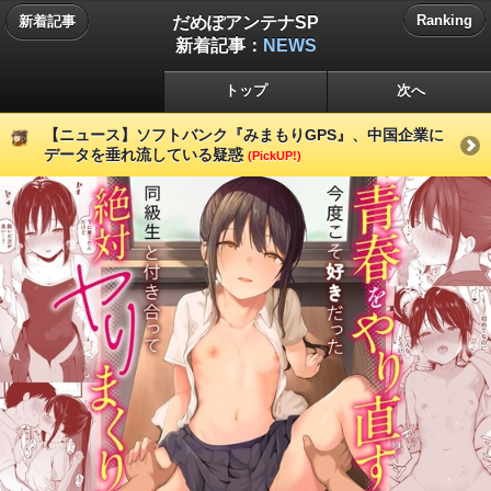
だめぽアンテナSP
Ranking
新着記事
新着記事：
NEWS
トップ
次へ
【ニュース】ソフトバンク『みまもりGPS』、中国企業に
データを垂れ流している疑惑
(PickUP!)