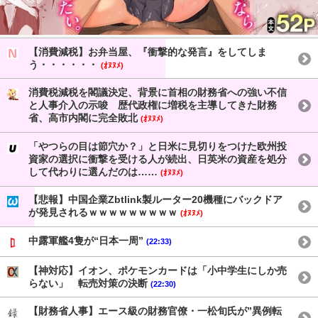
【消費減税】お弁当屋、『衝撃的な発言』をしてしま
う・・・・・・
(ｵﾇﾇﾒ)
消費税減税を閣議決定、背景に首相の財務省への強い不信
と人事介入の示唆 歴代政権に増税を主導してきた財務
省、高市内閣に完全敗北
(ｵﾇﾇﾒ)
「やつらの目は節穴か？」と日米に見切りをつけた欧州投
資家の選択に衝撃を受ける人が続出、日英米の資産を処分
して代わりに選んだのは……
(ｵﾇﾇﾒ)
【悲報】中国企業Zbtlink製ルーター20機種にバックドア
が発見されるｗｗｗｗｗｗｗｗｗ
(ｵﾇﾇﾒ)
中露軍艦4隻が“日本一周”
(22:33)
【神対応】イオン、ポケモンカードは「小中学生にしか売
らない」 転売対策の決断
(22:30)
【財務省人事】エース級の財務官僚・一松旬氏が”異例転