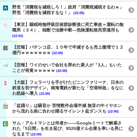
野党「消費税を減税しろ！」政府「消費税減税するわｗ」
野党「消費税を減税するな！」
(22:05)
【東京】睡眠時無呼吸症候群診断後に死亡事故＝運転の無
職男（３４）、独断で治療中断―危険運転致死罪適用も
(22:02)
【悲報】パチンコ店、１０年で半減するも売上微増で１２
億円ｗｗｗｗｗｗｗ
(22:00)
【悲報】ワイのせいで会社を辞めた新人が「3人」もいた
ことが発覚ｗｗｗｗｗ
(22:00)
【大阪】フェラーリを手がけたピニンファリーナ、日本の
鉄道を初デザイン。南海電鉄が新たな「空港特急」をなに
わ筋線へ導入
(22:00)
「盆踊り」は騒音か 苦情数件会場半減 無音の中イヤホン
から流れる曲に合わせ踊るサイレント盆ダンスも
(22:00)
サム・アルトマンとは何者か——Googleミートで解雇さ
れた「5日間」を生き延び、8520億ドル企業を率いる男に
なるまで
(22:00)