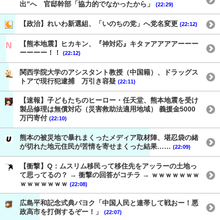
出”へ 官邸幹部「協力的でなかったから」
(22:29)
【政治】れいわ新選組、「いのちの党」へ党名変更
(22:12)
【熊本地震】ヒカキン、『神対応』キタァアアアアーーー
ーーーー！！
(22:12)
関西学院大学のアシスタント教授（中国籍）、ドラッグス
トアで現行犯逮捕 万引き容疑
(22:11)
【速報】子どもたちのヒーロー・任天堂、熊本地震を受け
製品修理は無償対応（災害救助法適用地域） 義援金5000
万円寄付
(22:10)
熊本の被災地で暴れまくったメディア取材陣、堪忍袋の緒
が切れた地元住民が苦情を寄せまくった結果……
(22:09)
【衝撃】Q：ムスリム移民って移住先をアッラーの土地っ
て思ってるの？ → 衝撃の回答がコチラ → ｗｗｗｗｗｗｗ
ｗｗｗｗｗｗｗ
(22:08)
広島平和記念式典パヨク「中国人民と連帯して戦おー！悪
政高市を打倒するぞー！」
(22:07)