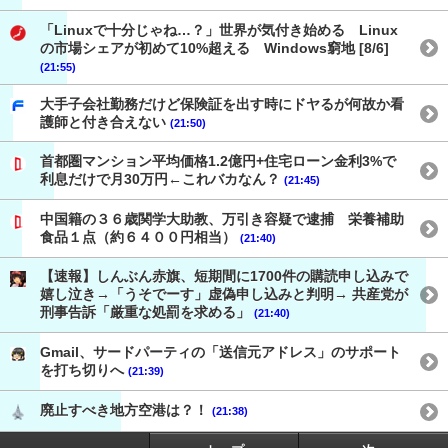
「Linuxで十分じゃね…？」世界が気付き始める Linux
の市場シェアが初めて10%超える Windows窮地 [8/6]
(21:55)
大手子会社勤務だけど保険証を出す時にドヤるが何故か看
護師と付き合えない
(21:50)
首都圏マンション平均価格1.2億円+住宅ローン金利3%で
利息だけで月30万円←これバカなん？
(21:45)
中国籍の３６歳関学大助教、万引き容疑で逮捕 栄養補助
食品１点（約６４００円相当）
(21:40)
【速報】しんぶん赤旗、短期間に1700件の購読申し込みで
嬉し泣き→「うそでーす」虚偽申し込みと判明→ 共産党が
刑事告訴「厳重な処罰を求める」
(21:40)
Gmail、サードパーティの「送信元アドレス」のサポート
を打ち切りへ
(21:39)
廃止すべき地方空港は？！
(21:38)