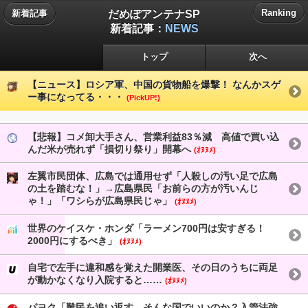
だめぽアンテナSP
Ranking
新着記事
新着記事：
NEWS
トップ
次へ
【ニュース】ロシア軍、中国の貨物船を爆撃！ なんかスゲ
ー事になってる・・・
(PickUP!)
【悲報】コメ卸大手さん、営業利益83％減 高値で買い込
んだ米が売れず「損切り祭り」開幕へ
(ｵﾇﾇﾒ)
左翼市民団体、広島では通用せず「人殺しの汚い足で広島
の土を踏むな！」→広島県民「お前らの方が汚いんじ
ゃ！」「ワシらが広島県民じゃ」
(ｵﾇﾇﾒ)
世界のケイスケ・ホンダ「ラーメン700円は安すぎる！
2000円にするべき」
(ｵﾇﾇﾒ)
自宅で左手に違和感を覚えた開業医、その日のうちに両足
が動かなくなり入院すると……
(ｵﾇﾇﾒ)
パヨク「難民を追い返す。そんな国でいいのか？入管法強