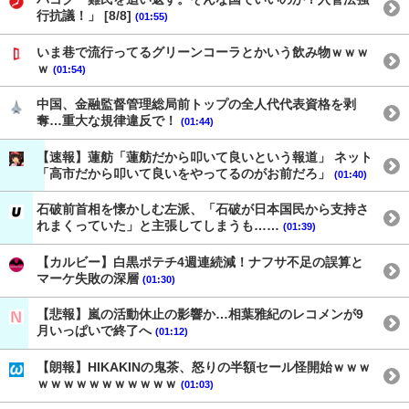
行抗議！」 [8/8]
(01:55)
いま巷で流行ってるグリーンコーラとかいう飲み物ｗｗｗ
ｗ
(01:54)
中国、金融監督管理総局前トップの全人代代表資格を剥
奪…重大な規律違反で！
(01:44)
【速報】蓮舫「蓮舫だから叩いて良いという報道」 ネット
「高市だから叩いて良いをやってるのがお前だろ」
(01:40)
石破前首相を懐かしむ左派、「石破が日本国民から支持さ
れまくっていた」と主張してしまうも……
(01:39)
【カルビー】白黒ポテチ4週連続減！ナフサ不足の誤算と
マーケ失敗の深層
(01:30)
【悲報】嵐の活動休止の影響か…相葉雅紀のレコメンが9
月いっぱいで終了へ
(01:12)
【朗報】HIKAKINの鬼茶、怒りの半額セール怪開始ｗｗｗ
ｗｗｗｗｗｗｗｗｗｗｗ
(01:03)