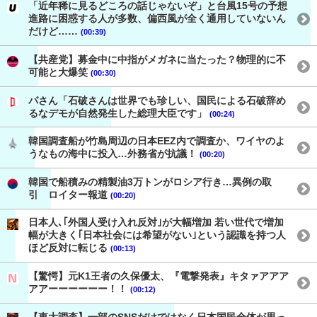
「近年稀に見るどころの話じゃないぞ」と台風15号の予想
進路に困惑する人が多数、偏西風が全く通用していないん
だけど……
(00:39)
【共産党】募金中に中指がメガネに当たった？物理的に不
可能と大爆笑
(00:30)
パさん「石破さんは世界でも珍しい、国民による石破辞め
るなデモが自然発生した総理大臣です」
(00:24)
韓国調査船が竹島周辺の日本EEZ内で調査か、ワイヤのよ
うなもの海中に投入…外務省が抗議！
(00:20)
韓国で船積みの精製油3万トンがロシア行き…異例の取
引 ロイター報道
(00:20)
日本人､｢外国人受け入れ反対｣が大幅増加 若い世代で増加
幅が大きく｢日本社会には希望がない｣という認識を持つ人
ほど反対に転じる
(00:13)
【驚愕】元K1王者の久保優太、『電撃発表』キタァアアア
アアーーーーーー！！
(00:12)
【東大調査】一部のSNSだけではなく日本国民全体が思っ