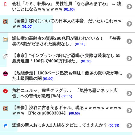
会社「キミ、転勤ね」 男性社員「なら辞めますわ」 → 凄
いことになるｗｗｗｗｗｗ
(01:00)
【画像】移民についての日本人の本音、だいたいこれｗｗ
ｗｗ
(01:00)
認知症の高齢者の資産260兆円が狙われている！ 「被害
者の8割がだまされた認識なし」
(01:00)
【東京】“インプラント壊れた”恐喝か 実際は装着なし 55
歳男逮捕「100件で4000万円得た」
(01:00)
【池袋暴走】1000ページ熟読も無駄！飯塚の獄中死が曝し
た上級国民の闇
(01:00)
角栓ニュルッ、歯茎グラグラ… 「気持ち悪いネット広
告」への苦情が急増 [8/8]
(00:55)
【画像】渋谷に古き良きギャル、現るｗｗｗｗｗｗｗｗｗ
ｗｗｗ 【Pickup08083034】
(00:50)
派遣の新人おっさん2人組をクビにしてええんか？
(00:39)