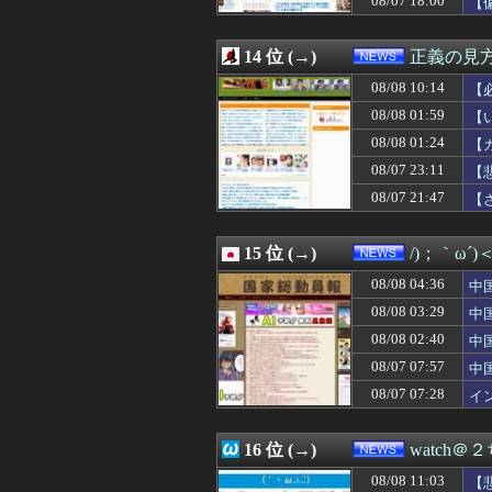
08/07 18:00
【
08/08 04:00
関東の上空でスプ
08/08 03:51
白黒のコマになぜ
08/08 03:29
14 位 (→)
中国「衝突事故！（
正義の見
08/08 03:03
【悲報】タクシ
08/08 10:14
【
08/08 03:00
【画像】このハゲ
08/08 02:40
08/08 01:59
中国「大洪水！」
【
08/08 02:27
川底に沈んでい
→
08/08 01:24
【
08/08 02:13
【悲報】開示請
08/07 23:11
【
08/08 02:11
京大病院、脳腫瘍
08/08 02:07
【ニュース】日
08/07 21:47
【
08/08 02:00
高市総理「物価上
08/08 01:59
【いのち】れいわ
15 位 (→)
/)；｀ω´
08/08 04:36
中
「
08/08 03:29
中
蔽
08/08 02:40
中
と
08/07 07:57
中
急
08/07 07:28
イ
イ
16 位 (→)
watch＠
08/08 11:03
【