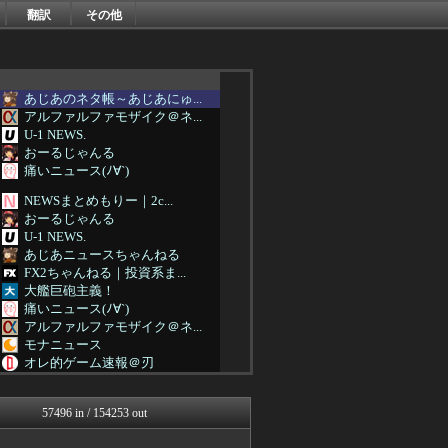
翻訳
その他
あじあのネタ帳～あじあにゅ...
アルファルファモザイク＠ネ...
U-1 NEWS.
おーるじゃんる
痛いニュース(ﾉ∀`)
NEWSまとめもりー｜2c...
おーるじゃんる
U-1 NEWS.
あじあニュースちゃんねる
FX2ちゃんねる｜投資系ま...
大艦巨砲主義！
痛いニュース(ﾉ∀`)
アルファルファモザイク＠ネ...
モナニュース
オレ的ゲーム速報＠刃
投資ちゃんねる
みそパンNEWS
57496 in / 154253 out
ネトウヨにゅーす
国難にあってもの申す！！