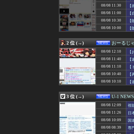
08/08 11:50
路上駐車経験率が
08/08 11:30
【
08/08 11:48
サウジ・パキスタ
08/08 11:40
中国、海上自衛隊
08/08 11:00
【
08/08 11:40
【動画】どう見
08/08 10:30
【
08/08 11:40
【速報】秋田県
08/08 10:00
08/08 11:38
【悲報】大石あき
【
08/08 11:31
ドイツ、熱中症で
08/08 11:30
【画像】弱男「
2 位 (→)
おーるじ
08/08 11:30
【斉藤慎二】フ
08/08 11:29
【女性自身】高市
08/08 12:10
【
08/08 11:26
日本の古典作品が
08/08 11:40
【
08/08 11:20
『ろくでなしBLU
08/08 11:20
日本人女性がY
08/08 11:10
【
08/08 11:15
玉石混交だろ 〜
性
08/08 10:40
【
08/08 11:12
【衝撃】中居正
08/08 10:10
【
08/08 11:10
【ドイツ空港テロ
08/08 11:08
【動画】へずまり
08/08 11:04
Xの現在の収益分
3 位 (→)
U-1 NEWS
08/08 11:03
【悲報】ジャンポ
08/08 11:00
【自由研究】スカ
08/08 12:09
視
08/08 11:00
会社「辞めたいな
08/08 11:26
日
08/08 11:00
『Slay the 
08/08 11:00
08/08 10:09
【悲報】日本円
国
08/08 11:00
「外国人受け入
08/08 08:39
専
08/08 11:00
甲子園出場校 
め