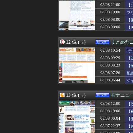
08/08 07:00
【財務省人事】エ
08/08 11:00
【
08/08 07:00
【速報】江別大学
08/08 10:00
フ
08/08 07:00
中国「日本は原
08/08 08:00
08/08 06:55
日本人はBYDの軽
【
08/08 06:44
ジャニが消えてJ
08/08 00:00
【
08/08 06:40
高値で米を大量に
08/08 06:38
国産初、遠隔監
08/08 06:35
日経社説、入管庁
12 位 (→)
まとめた
08/08 06:13
衆院選で消費税廃
08/08 10:54
"
08/08 06:12
【衝撃】元TBS
08/08 06:07
【悲報】アメリ
08/08 09:29
【
08/08 06:05
幕末のスピード
08/08 08:23
【
08/08 06:00
写真加工アプリ「
08/08 07:26
08/08 05:55
新幹線の指定席…
配
08/08 05:49
【画像】この人っ
08/08 06:44
ジ
08/08 05:40
なぜフランス人
08/08 05:39
左遷された財務省
08/08 05:15
台湾への140億
13 位 (→)
モナニュ
08/08 05:12
【衝撃】陸上自衛
08/08 12:00
【
08/08 05:00
【天文】ブラッ
08/08 05:00
高市総理「物価上
08/08 10:00
【
08/08 04:55
台湾メディア「態
に
08/08 00:04
【
08/08 04:41
江別大学生暴行死
08/07 22:37
【
08/08 04:36
中国「大洪水！」
ん
08/08 04:20
日本のフォント企