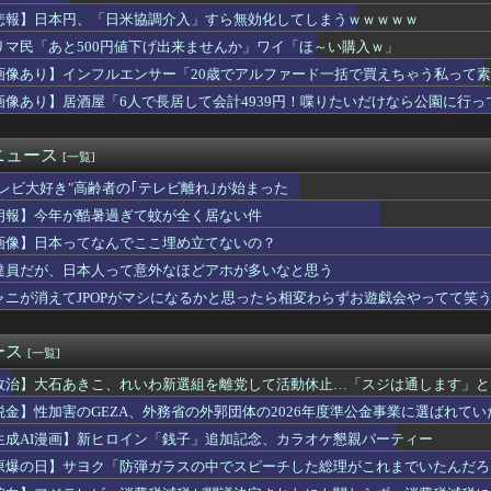
ース級の財務官僚・一松旬氏が“異例転出”へ 官邸幹部「協力的で...
悲報】日本円、「日米協調介入」すら無効化してしまうｗｗｗｗｗ
生暴行死 “主犯格”の特定少年・川口侑斗被告に「無期懲役」の判...
リマ民「あと500円値下げ出来ませんか」ワイ「ほ～い購入ｗ」
爆被害者の立場で同情を買おうとするのを止めろ」
EV「ラッコ」をどう見ているのか―中国メディア [8/7]
画像あり】インフルエンサー「20歳でアルファード一括で買えちゃう私って
POPがマシになるかと思ったら相変わらずお遊戯会やってて笑う
画像あり】居酒屋「6人で長居して会計4939円！喋りたいだけなら公園に行っ
仕入れた米卸大手、米価下落によって決算が凄まじいことになってい...
視型の自動運転トラクター…クボタが来春に発売！
の永住許可厳格化を猛批判「永住外国人の生活保護受給をなくす目的...
ニュース
[一覧]
止を訴えていた参政党の神谷代表､食料品の消費税減税について｢天...
テレビ大好き"高齢者の｢テレビ離れ｣が始まった
山本里菜アナ（32）、『重大発表』キタァアアアアーーーー！！
カ政府、日本円をアルゼンチン通貨危機と同列扱いへ・・・
朗報】今年が酷暑過ぎて蚊が全く居ない件
感は異常
画像】日本ってなんでここ埋め立てないの？
SNOW」、ステマ投稿指示で措置命令 消費者庁
早めに予約した通路側の席に、見知らぬ母子が。車掌の呼びかけにも...
達員だが、日本人って意外なほどアホが多いなと思う
て無事だったんかいwwwwwwww
ャニが消えてJPOPがマシになるかと思ったら相変わらずお遊戯会やってて笑
はこれほど日本が好きなのか？中国ネット「中国人も日本が好き」
エリートに待ち受ける運命がやばすぎる！と話題に、経歴自体はとん...
ドル規模の武器売却「確信している」 …米共和党重鎮、マコール議...
ース
[一覧]
隊の22歳陸士長、空き家で『とんでもない事』をしてしまう！！！...
政治】大石あきこ、れいわ新選組を離党して活動休止…「スジは通します」と
クホール爆風、世界初観測 銀河外まで噴き出す 東北大など
昇を上回る賃上げを日本に定着させる」 →国家公務員月給3.51...
税金】性加害のGEZA、外務省の外郭団体の2026年度準公金事業に選ばれて
度の悪い日本の店員を黙らせる方法」8/7
群がってたの？」「右手で補助金もらいながら左手で反政府」
生成AI漫画】新ヒロイン「銭子」追加記念、カラオケ懇親パーティー
､主犯格の特定少年･川口侑斗被告に無期懲役判決 当時17歳の少...
原爆の日】サヨク「防弾ガラスの中でスピーチした総理がこれまでいたんだろ
三峡ダム「9門開放！（全力放流」中国都市「三峡沿線の道路水没」...
てなかった！」→石破茂＆オバマ大統領も使ってました
業を買収した海外資本、「なんで自ら売上ゼロにするようなことする...