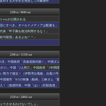
反対する大学生を用意して印象操作
常識的に考えた
軍事・ミリタリー速報☆彡
/)；｀ω´)＜国家総動...
2298 in / 9849 out
かせまと！
er.が公開される
まとめたニュース
/)；｀ω´)＜国家総動...
語にすべき。オールドメディアは配慮を」
軍事・ミリタリー速報☆彡
代表「甲子園を政治利用するな！」
理想ちゃんねる
給与疑惑』あるよね＾＾」
ガハろぐNewsヽ(･ω･...
あじあニュースちゃんねる
黒マッチョニュース
正義の見方
2290 in / 11556 out
水没」中国政府「高速道路封鎖！」中国ダム
8/11」中国「2人死亡」中国政府「1年間隠
い勢力で接近！（伊勢湾台風級」台風13号
中国都市「8/5の映像（動画」三峡ダム「緊
入！（負債対策」中国「はい（巨額負債」
2120 in / 24842 out
ェラさせるわけないでしょ」