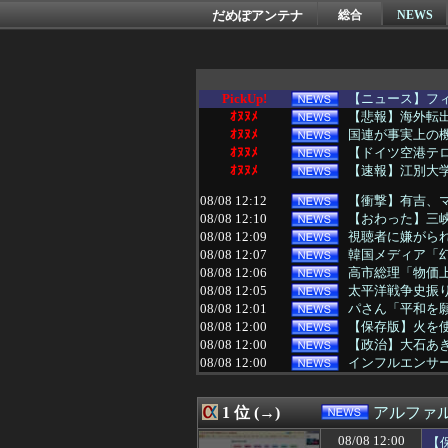
だめぽアンテナ
総合
NEWS
PickUp!
【ニュース】フ
ｵﾇﾇﾒ
【悲報】海外転出
ｵﾇﾇﾒ
国連が事実上の機
ｵﾇﾇﾒ
【ドイツ空港テロ
ｵﾇﾇﾒ
【速報】江別大学
08/08 12:12
【衝撃】有吉、
08/08 12:10
【おわった】三峡
08/08 12:09
視聴者に嫌がられ
08/08 12:07
韓国メディア「幻
08/08 12:06
高市総理「物価上
08/08 12:05
太平洋戦争史振
08/08 12:01
パさん「平和を願
08/08 12:00
【保存版】火を
08/08 12:00
【政治】大石あき
08/08 12:00
インフルエンサー
08/08 12:00
イーロン・マス
08/08 12:00
「非常に残念」高
1 位 (→)
アルファ
08/08 12:00
「経営の神様」
08/08 11:55
わいせつな行為疑
08/08 12:00
【