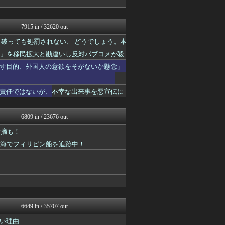
おーるじゃんる
U-1 NEWS.
日本第一！ニュース録
7915 in / 32620 out
ガハろぐNewsヽ(･ω･...
破っても処罰されない、 どうでしょう。本
まとめたニュース
反日愚国 恨寓瘻
場」を移民拡大と勘違いし反対パブコメが殺
理想ちゃんねる
す目的、外国人の意欲をそがないか懸念」
NEWSまとめもりー｜2c...
あじあニュースちゃんねる
大艦巨砲主義！
責任ではないが、不幸な出来事を悪宣伝に
軍事・ミリタリー速報☆彡
常識的に考えた
投資ちゃんねる
6809 in / 23676 out
黒マッチョニュース
指摘も！
痛いニュース(ﾉ∀`)
ネトウヨにゅーす
ナ海でフィリピン船を追跡中！
watch＠２ちゃんねる
国難にあってもの申す！！
もえるあじあ(･∀･)
U-1 NEWS.
日本第一！ニュース録
まとめたニュース
反日愚国 恨寓瘻
6649 in / 35707 out
NEWSまとめもりー｜2c...
い理由
FX2ちゃんねる｜投資系ま...