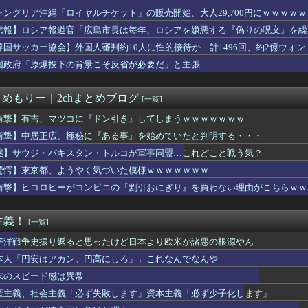
朗さん、ハグを報告
ャングリア沖縄「ロイヤルチケット」の販売開始、大人29,700円にｗｗｗｗ
GEZA、外務省の外郭団体の2026年度準公金事業に選ばれてい...
悲報】ロシア報道官「広島市長は毎年、ロシアを嫌悪する『偽りの呪文』を繰
揺らぐ信認 積極財政に「日本売り」危機 高市政権「悲願」に固執
張
衣装合わせに向かった夫婦「何度も何度も追突され…何が目的か本当...
韓国サッカー協会】外国人審判約10人に性的接待か 計1496回、約2億ウォン（
に外国人審判への性接待疑惑＝韓国ネット「信じられない」「要求し...
国政府「原爆投下の背景こそ反省が必要だ」と主張
キッズさん、「Aボタン長押し」に気づかず任天堂に修正させてしまう
本】一転して話が変わってくる「従業員の避難誘導の証言が複数」イ...
ートスリーパー堀大輔さん、筋トレ中に「寝たほうが良い」と言われ...
とめもりー｜2chまとめブログ
[一覧]
人】主犯格19歳に無期懲役判決、ネット「死刑でいい」と激怒
酷暑過ぎて蚊が全く居ない件
衝撃】有吉、マツコに『ドン引き』してしまうｗｗｗｗｗｗｗ
昇を上回る賃上げを日本に定着させる」 →国家公務員月給3.51...
衝撃】中居正広、極秘に『ある事』を始めていたと判明する・・・
ービス停止の｢ドコモ･バイクシェア｣､奈良･広島･鹿児島でサー...
謎】サウジ・パキスタン・トルコが軍事同盟…これどこと戦う気？
31巻すべて「50％ポイント還元」セール！10,801円分返...
しがみつく 〜 パヨク「日本が大嫌い 日本人の思考・性格が嫌い...
驚愕】東京都、ようやく気づいた模様ｗｗｗｗｗｗｗ
、ようやく気づいた模様ｗｗｗｗｗｗｗ
衝撃】ヒコロヒーがコンビニの『割引おにぎり』を買わない理由がこちらｗｗ
破前総理「ウクが核放棄しなければ露侵攻なかった」 湯崎前県知事...
のにコルク半ヘルメットを被ってた」と因縁つけて暴行 少年らと父...
グアム島に上陸作戦を展開する米海兵隊を空撮！
主義！
[一覧]
う漫画読んだんやけど、何で山で修行しただけの子供達があんなに強...
産】従業員「退職」で倒産、5年連続で増加 過去最多ペースで推移...
平洋戦争史振り返ると思ったけど日本より欧米が諸悪の根源やん
熊本】従業員の避難誘導で、社内規定に抵触か
本人「円安はアカン。円高にしろ」←これなんでなんや
し食べた医師、突然手足が動かなくなり人工呼吸器生活に…「死んだ...
末のスピード感は異常
ートスリーパー堀大輔氏、高須幹弥に医学的指摘され激昂→FXで億...
、外国人審判らへ性的接待疑惑→ロンドン五輪銅メダルはく奪の可能...
産主義、社会主義「必ず失敗します」資本主義「必ず少子化します」
48、田中菜津美のバスツアー、レベチｗｗｗｗｗｗｗｗｗｗｗｗ ...