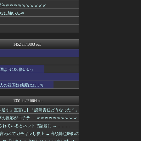
を開催ｗｗｗｗｗｗｗｗｗｗ
なに強いんや
1452 in / 3093 out
より100倍いい」
の韓国好感度は35.3％
1351 in / 21664 out
を通す」宣言に】「説明責任どうなった？」
の反応がコチラ → ｗｗｗｗｗｗｗｗｗｗ
れているとネットで話題に → ………
われてガチギレし炎上 → 高須幹也医師の