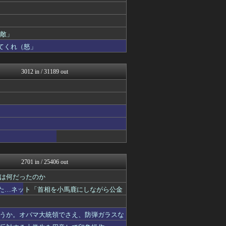
常識的に考えた
痛いニュース(ﾉ∀`)
ゴタゴタシタニュース
国難にあってもの申す！！
素敵」
まとめたニュース
てくれ（怒」
U-1 NEWS.
軍事・ミリタリー速報☆彡
もえるあじあ(･∀･)
3012 in / 31189 out
理想ちゃんねる
NEWSまとめもりー｜2c...
あじあニュースちゃんねる
大艦巨砲主義！
常識的に考えた
国難にあってもの申す！！
まとめたニュース
う
にゅーすアルー！
U-1 NEWS.
軍事・ミリタリー速報☆彡
2701 in / 25406 out
NEWSまとめもりー｜2c...
は何だったのか
常識的に考えた
みそパンNEWS
いた…ネット「首相を小馬鹿にしながら公金
国難にあってもの申す！！
理想ちゃんねる
うか。オバマ大統領でさえ、防弾ガラスな
/)；｀ω´)＜国家総動...
U-1 NEWS.