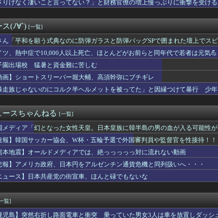
さりげなく凄いこと言ってない？」と財務官僚の増上慢っぷりに衝撃を受ける
レ中「寝たほうが良い」でブチギレ→器具破壊の瞬間
……
ほ党首、国旗損壊罪に危機感「お子様ランチの日の丸は折っても破っ...
加盟への課題を関西外大教授に聞く 李大統領に「政治利用」の過去...
(ﾉ∀`)
[一覧]
高齢者の｢テレビ離れ｣が始まった
唐揚げ丼頼んだ
さん「平和を願う式典なのに防弾ガラスと防弾バッグSPで囲まれた壇上でス
が全開放流。長江流域で深刻な洪水被害
イツ、熱中症で10,000人以上死亡、ほとんどがお前らと同年代で若者は元気💪
ー「20歳でアルファード一括で買えちゃう私って素敵」
オン「ハビタとのやり取りは確認できず」も、抑止や社内ルール運用...
子園出場校 猛暑と資金難に苦しむ
、Xリポスト欄が高市批判の「オールスター状態」で埋め尽くされて...
動画】ショートスリーパー堀大輔、高須幹弥にブチギレ
ラ、流行る。
暴走族じゃないのにコルク半ヘルメットを被ってた」と因縁つけて暴行 少年ら
のフォント、年間料金“53倍”かつ“更新毎に値上げ”のありえな...
去最低37% 25年度、コメ消費減響く
海軍の船が衝突で2人死亡、事故から約1年を経て公表…南シナ海で...
ュースちゃんねる
[一覧]
の利益、めちゃくちゃ減る
る 〜 韓国サッカー協会、外国人審判らへ性的接待疑惑→ロンドン...
国メディア「幻となった女性天皇。日本皇族に韓半島の男の血が入る可能性が
中に熊本地震発生…熊本総合病院の例のカメラ映像、ノーカットve...
速報】韓国サッカー協会、W杯・五輪予選で外国審判員や監督官を性接待！！
パキスタン・トルコが軍事同盟…これどこと戦う気？
-2戦闘機に正体不明の大型ミサイル確認 迎撃火器回避を備えた1...
熊本地震】オールドメディアでは、絶っっっっっ対に流れない動画
能停止に陥りつつあると関係者が告白、特に役に立たないくせに高給...
悲報】アメリカ政府、日本円をアルゼンチン通貨危機と同列扱いへ・・・
ッカー協会、W杯・五輪予選で外国審判員や監督官を性接待！！！！
ニュース】日本共産党の街宣車、ほんと碌でもないな
n、汗が飛び散る灼熱の「マンガ毎週末セール（50%還元）」を...
トスリーパー堀大輔、高須幹弥にブチギレ
ドン』は正しかった？ 小惑星を内側から核爆破する地球防衛策
[一覧]
00円値下げ出来ませんか」ワイ「ほ～い購入ｗ」
手術でとんでもないミスをやらかし患者を植物状態に・・・お前らの...
鹿児島】突然右折し路面電車と衝突 乗っていた男女3人は車を放置しダッシ