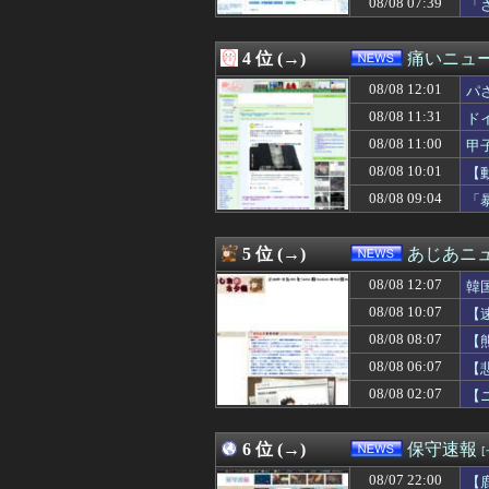
08/08 07:39
「
08/08 11:00
【堀大輔】筋ト
が
08/08 10:57
社民党 福島みず
08/08 10:55
韓国のCPTPP
4 位 (→)
痛いニュース
08/08 10:54
"テレビ大好き"
08/08 10:43
ロケットナウで
08/08 12:01
パ
08/08 10:40
中国、三峡ダム
08/08 11:31
ド
08/08 10:40
インフルエンサ
08/08 11:00
08/08 10:40
【再入館問題】イ
甲
08/08 10:38
【悲報】蓮舫さん
08/08 10:01
【
08/08 10:30
【朗報】見せブ
08/08 09:04
「
08/08 10:30
ゲーム業界ご用達
08/08 10:29
【食料自給率】過
08/08 10:26
中国海警局と中国
5 位 (→)
あじあニ
08/08 10:17
【悲報】コメ卸
08/08 10:15
永久追放が待たれ
08/08 12:07
韓
08/08 10:14
【必見動画】手術
08/08 10:07
【
08/08 10:12
【謎】サウジ・
08/08 08:07
08/08 10:10
【速報】岐阜のF
【
08/08 10:09
国連が事実上の機
08/08 06:07
【
08/08 10:07
【速報】韓国サ
08/08 02:07
【
08/08 10:05
【朗報】Amazo
08/08 10:01
【動画】ショー
08/08 10:00
映画『アルマゲ
6 位 (→)
保守速報
08/08 10:00
フリマ民「あと5
08/08 10:00
京大病院、脳腫瘍
08/07 22:00
【