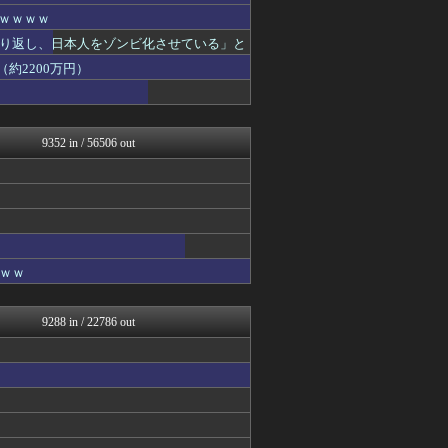
アルファルファモザイク＠ネ...
ｗｗｗｗｗ
モナニュース
り返し、日本人をゾンビ化させている」と
黒マッチョニュース
みそパンNEWS
約2200万円）
国難にあってもの申す！！
オレ的ゲーム速報＠刃
おーるじゃんる
アルファルファモザイク＠ネ...
9352 in / 56506 out
モッコスヌ〜ン
まとめたニュース
日本第一！ニュース録
理想ちゃんねる
オレ的ゲーム速報＠刃
反日愚国 恨寓瘻
NEWSまとめもりー｜2c...
ｗｗ
おーるじゃんる
痛いニュース(ﾉ∀`)
軍事・ミリタリー速報☆彡
9288 in / 22786 out
watch＠２ちゃんねる
常識的に考えた
みそパンNEWS
アルファルファモザイク＠ネ...
モッコスヌ〜ン
国難にあってもの申す！！
アルファルファモザイク＠ネ...