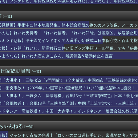
偏向】フジテレビ、消費税減税が閣議決定されたにも関わらず、消費税減税に
ライトという発光現象が観測され、多くの人が地上から天変地異のよ...
色が見えるのか 200年の謎をAIが解明！
2025年」中国軍と中国海警局「ﾌｨﾘﾋﾟﾝ船の追跡中に衝突...
方
[一覧]
ー運転手、儲かりまくることが判明ｗｗｗｗｗｗｗｗ
必見動画】手術中に熊本地震発生…熊本総合病院の例のカメラ映像、ノーカットv
にやられたJKがたくさんいるという事実
三峡ダム「決壊危機」台風13号「三峡直撃確定」日本「最も強い勢...
いのち】れいわ支持者「『れいわ信者』『れいわ知能』は差別的。放送禁止用
たマンモスやナチス軍艦など露出、熱波でドナウ川が歴史的渇水！
かわりにピッタリの名称が爆誕してしまうw
カミツキ悲報】甲子園でインドネシア人選手が始球式→日本保守党・百田尚樹
求が届いた…
悲報】テレ朝「れいわ、新党移行に伴い旧グッズ半額セール開催。でも『秘書
摘出手術で誤って腫瘍の無い部位を摘出 脳幹など損傷受け植物状態...
本共産党の街宣車、ほんと碌でもないな
さようなら】れいわ大石あきこさん、離党報告&活動休止を宣言
昇を上回る賃上げを日本に定着させる」 →国家公務員月給3.51...
支持者「『れいわ信者』『れいわ知能』は差別的。放送禁止用語にす...
)＜国家総動員報
[一覧]
国「大洪水！」三峡ダム「9門開放！（全力放流」中国都市「三峡沿線の道路
緊急放流に合わせて開門（土砂崩れ発生」→
国「衝突事故！（2025年」中国軍と中国海警局「ﾌｨﾘﾋﾟﾝ船の追跡中に衝突！（
」日本「隠蔽された事実報道！（2026年」→
国「大洪水！」三峡ダム「決壊危機」台風13号「三峡直撃確定」日本「最も強
15号「中国本土でぶつかり合う（前代未聞」→
国「台風接近！」台風13号「三峡直撃予測」中国「上流大洪水！（三峡上流」
放流（決壊危機」中国「下流大水害（震え声」→
ンドネシア「高速鉄道！」中国「大赤字！」インドネシア「運営会社の株式購
ンドネシア「700km延伸計画！（実質中止」→
２ちゃんねる
[一覧]
悲報】ジャンポケ斉藤の弁護士「ロケバスには運転手いた。常識的に考えてフ