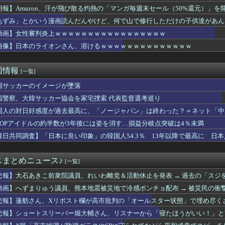
朗報】Amazon、汗が飛び散る灼熱の「マンガ毎週末セール（50%還元）」
あずみ」とかいう漫画読んだんやけど、何で山で修行しただけの子供達があん
動画】女性審判炎上ｗｗｗｗｗｗｗｗｗｗｗｗｗｗｗｗｗ
画像】日本のライオンさん、溶けるｗｗｗｗｗｗｗｗｗｗｗｗｗｗ
国情報
[一覧]
国サッカーのイメージが墜落
国警察、大韓サッカー協会を家宅捜索 代表監督選考巡り
国人の対日好感度が過去最高に、「ノージャパン」は終わった？＝ネット「中国
-POPアイドルの約半数が3年後には姿を消す…損益分岐点突破は4％未満
韓日共同調査】「日本に良い印象」の韓国人54.3％ 13年以降で最高に 日本人
スまとめニュース♪
[一覧]
悲報】大石あきこ前衆院議員、れいわ離党＆活動休止を発表 → 過去の「スジ
ツッコミ殺到 ｗｗｗｗｗｗｗｗｗ
動画】へずまりゅう議員、熊本地震被災地で冷感ポンチョ配布 → 被災民の衝撃
ｗｗｗｗｗ
悲報】蓮舫さん、Xリポスト欄が高市批判の「オールスター状態」で埋め尽くさ
悲報】ショートスリーパー堀大輔さん、リスナーから「寝たほうがいい！」と言
学的アドバイスに激昂 ｗｗｗｗｗｗｗｗｗ