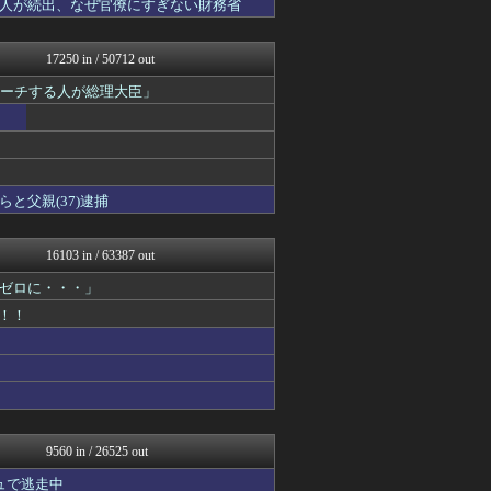
人が続出、なぜ官僚にすぎない財務省
モッコスヌ〜ン
もえるあじあ(･∀･)
国難にあってもの申す！！
17250 in / 50712 out
まとめたニュース
理想ちゃんねる
ピーチする人が総理大臣」
にゅーすアルー！
かせまと！
おーるじゃんる
政経ワロスまとめニュース♪
アルファルファモザイク＠ネ...
と父親(37)逮捕
オレ的ゲーム速報＠刃
日本第一！ニュース録
軍事・ミリタリー速報☆彡
16103 in / 63387 out
かせまと！
反日愚国 恨寓瘻
ゼロに・・・」
正義の見方
！！
NEWSまとめもりー｜2c...
おーるじゃんる
U-1 NEWS.
あじあニュースちゃんねる
watch＠２ちゃんねる
痛いニュース(ﾉ∀`)
常識的に考えた
9560 in / 26525 out
投資ちゃんねる
オレ的ゲーム速報＠刃
ュで逃走中