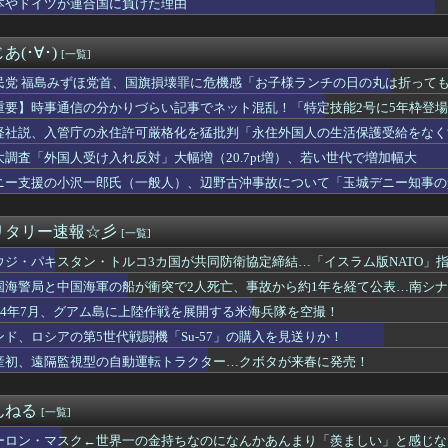
本やドイツが連合国に負けた理由
手さん、営業利益83％減 高値で買い込んだ米が売れず「損切り祭...
た某国国営メディア、「日本の反撃能力が地域を不安定化させている...
超脱税疑い 詐取金で競艇か、国税当局
(･∀･)
[一覧]
人、お馴染みのフォントの使用料が年間6万から年間320万になっ...
てなんでここ埋め立てないの？
民党 福島みずほ党首、国旗損壊罪に危機感「お子様ランチの日の丸は折っても
いから 〜 小池百合子知事、今年も朝鮮人虐殺に追悼文送らず 関...
にそうなのか」
重要】時事通信の分かりづらい記事でネット混乱！「特定技能2号に5年枠登
マーセールのチラシにPS5本体が載ってない
 ※実際は3年で永住申請できた穴を塞ぐ改正
経社説、入管庁の永住許可厳格化を猛批判「永住外国人の生活保護受給をなく
ヒーがコンビニの『割引おにぎり』を買わない理由がこちらｗｗｗｗ
外国人を一時的な労働力ではなく、処遇改善などで定着を後押しすべき」
ールドメディアでは、絶っっっっっ対に流れない動画
大調査「外国人受け入れ反対」大幅増（20.7pt増）、若い世代で増加幅大
アカン。円高にしろ」←これなんでなんや
ニー支援の小沢一郎氏（一般人）、辺野古沖事故について「玉城デニー知事の
第5世代戦闘機「Su-57」の購入を見送りか！
用する人がいる」
熊本県警がXで注意喚起 「泥酔者」通報頻発、これは地震被害の影...
ンフルエンサー「20歳でアルファード一括で買えちゃう私って素敵」
リタリー速報☆彡
[一覧]
昇を上回る賃上げを日本に定着させる」 →国家公務員月給3.51...
ウジ・パキスタン・トルコ3カ国が共同防衛協定締結…「イスラム版NATO」
爆被害者の立場で同情を買おうとするのを止めろ」
った男、自分の序文ごと消された
国海警局と中国海軍の船が衝突で2人死亡、事故から約1年を経て公表…南シ
判炎上ｗｗｗｗｗｗｗｗｗｗｗｗｗｗｗｗｗ
944年7月、グアム島に上陸作戦を展開する米海兵隊を空撮！
拝 木原官房長官「ご自身で適切に判断」[8/7]
の分かりづらい記事でネット混乱！「特定技能2号に5年枠登場」を...
ンド、ロシアの第5世代戦闘機「Su-57」の購入を見送りか！
こと言ってない？」と財務官僚の増上慢っぷりに衝撃を受ける人が続...
産初、遠隔監視型の自動運転トラクター…クボタが来春に発売！
河合ゆうすけ氏、2027年8月の埼玉県知事選への立候補を表明
本人って意外なほどアホが多いなと思う
のが常識 〜 【国際】韓国サッカーのイメージが墜落
んねる
[一覧]
の店頭に貼られた『ポケカの販売案内』が強気すぎると話題にｗｗｗｗ
ーロン・マスク←世界一の金持ちなのになんかあんまり「羨ましい」と感じな
り、外国人が増えた街市ランキングをご覧下さい→5位川口市、4位...