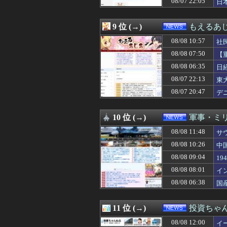
08/07 22:05
日
08/08 08:48
【速報】コメ卸大
08/08 08:39
専門家を舐めきっ
08/08 08:29
税務署員1億円
9 位 (→)
もえるあじあ
08/08 08:28
【悲報】太鼓の達
08/08 10:57
08/08 08:23
【画像】日本っ
社
08/08 08:20
送る理由なんてな
当
08/08 07:50
【
08/08 08:13
【悲報】ゲオのサ
到
08/08 06:35
日
08/08 08:12
【衝撃】ヒコロ
「
08/08 08:07
【熊本地震】オ
08/07 22:13
東
08/08 08:05
日本人「円安は
08/07 20:47
デ
08/08 08:01
インド、ロシアの
利
08/08 08:00
「深酒を控えて」
08/08 08:00
【画像あり】イ
10 位 (→)
軍事・ミ
08/08 08:00
高市総理「物価上
08/08 11:48
サ
08/08 08:00
中国「日本は原
08/08 08:00
毛沢東語録を作
08/08 10:26
中
08/08 07:58
【動画】女性審
08/08 09:04
1
08/08 07:55
高市総理の靖国参
08/08 07:50
08/08 08:01
【重要】時事通信
イ
08/08 07:39
「さりげなく凄い
08/08 06:38
国
08/08 07:29
埼玉県戸田市議の
08/08 07:26
配達員だが、日
08/08 07:25
みんな知ってた
11 位 (→)
投資ちゃ
08/08 07:12
【画像】イオン
08/08 12:00
イ
08/08 07:06
最新の日本人が減