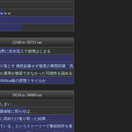
ゆめ痛 -自動車まとめブロ...
軍事・ミリタリー速報☆彡
にゅーすアルー！
ｗｗｗｗ
オレ的ゲーム速報＠刃
おーるじゃんる
政経ワロスまとめニュース♪
痛いニュース(ﾉ∀`)
アルファルファモザイク＠ネ...
22348 in / 85721 out
モッコスヌ〜ン
日本第一！ニュース録
地帯に洪水流入で崩壊はじまる
U-1 NEWS.
オレ的ゲーム速報＠刃
キムチ速報
り落とす 偶然起爆せず最悪の事態回避「高
反日愚国 恨寓瘻
ル運用が徹底できなかった可能性を認める
NEWSまとめもりー｜2c...
000km級の変態ミサイルか
おーるじゃんる
政経ワロスまとめニュース♪
かせまと！
19218 in / 96089 out
watch＠２ちゃんねる
アルファルファモザイク＠ネ...
しまい……
オレ的ゲーム速報＠刃
の価値観に照らせば……
常識的に考えた
投資ちゃんねる
に高給だけ毟り取った結果……
みそパンNEWS
ている」というストーリーで番組制作を進
痛いニュース(ﾉ∀`)