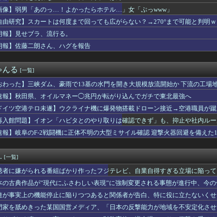
過去最少の21%へ低下！タイムズ会員にアンケート
画像】弱男「あのっ…！よかったらホテル…」女「ぷっwww」
ン・トルコ3カ国が共同防衛協定締結…「イスラム版NATO」指摘...
のトマホーク試射を批判「周辺の安全保障上の脅威を口実に再軍備を...
自由研究】スカートは何度まで回っても広がらない？→270°まで可能と判明
ても車がヤバい事故動画、謎にバイク批判派が湧いてきて終わる
朗報】見せブラ、流行る。
、オイルマネー◯兆円が転がり込んでガチで東北最強へ
こ前衆院議員、れいわ離党＆活動休止を発表 → 過去の「スジを通...
朗報】佐藤二朗さん、ハグを報告
10,000人以上死亡、ほとんどがお前らと同年代で若者は元気💪
あのっ…！よかったらホテル…」女「ぷっwww」
ゃんる
[一覧]
ェラで懲役7年求刑！刑法の「挿入」定義が招く衝撃の現実
首相、秋の内閣改造で目論む「麻生支配からの脱却」…茂木敏充氏も...
おわった】三峡ダム、豪雨で13基の水門を開き大規模放流開始か 下流の工場
”現代にふさわしい表現”に強制変更される事態が進行中、今の価値...
速報】秋田県、オイルマネー◯兆円が転がり込んでガチで東北最強へ
ES』全25巻すべて「50％ポイント還元」セール！8,930...
Gエンタ本社前でゴルフクラブを振り回し逮捕…韓国
ドイツ空港テロ未遂】ウクライナ機に爆発物搭載ドローン接近→空港職員が蹴
 参政党、福岡県議選に30人擁立方針 神谷代表「新しい選択肢を...
能C4搭載していた」
再入館問題】イオン「ハビタとのやり取りは確認できず」も、抑止や社内ルー
広、極秘に『ある事』を始めていたと判明する・・・
速報】岐阜のF-2戦闘機に正体不明の大型ミサイル確認 迎撃火器回避を備えた1
未遂】ウクライナ機に爆発物搭載ドローン接近→空港職員が蹴り落と...
ゅう議員、熊本地震被災地で冷感ポンチョ配布 → 被災民の衝撃の...
配、一旦9月7日で終了へ
.
[一覧]
ケ斉藤の弁護士「ロケバスには運転手いた。常識的に考えてフェラさ...
ートは何度まで回っても広がらない？→270°まで可能と判明ｗｗ...
聴者に嫌がられる番組ばかり作ったフジテレビ、自業自得すぎる立場に陥って
ら辞めろ。お前の代わりはいくらでもいる」→結果ｗｗｗｗｗｗｗｗ...
本の古典作品が”現代にふさわしい表現”に強制変更される事態が進行中、今
Spire』が初見でも上手い人は「再確認が少ない」「視野が...
、「日米協調介入」すら無効化してしまうｗｗｗｗｗ
連が事実上の機能停止に陥りつつあると関係者が告白、特に役に立たないくせ
れ反対」大幅増 東大調査、若い世代で多く
門家を舐めきった某国国営メディア、「日本の反撃能力が地域を不安定化させ
猛暑と資金難に苦しむ
ようとするも……