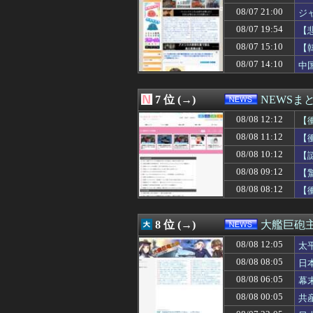
08/08 10:00
【朗報】佐藤二
08/07 21:00
ジ
08/08 10:00
【税金】性加害の
08/07 19:54
【
08/08 10:00
財源なき減税、
主
08/08 10:00
【静岡】結婚式の
08/07 15:10
【
08/08 09:55
韓国サッカー協会
08/07 14:10
中
08/08 09:40
【悲報】任天堂
08/08 09:40
【イオンモール熊
08/08 09:30
【これは草】ショ
7 位 (→)
NEWSま
08/08 09:30
【江別リンチ殺
08/08 09:29
08/08 12:12
【朗報】今年が
【
08/08 09:29
高市総理「物価上
08/08 11:12
【
08/08 09:21
システム障害でサ
08/08 10:12
【
08/08 09:20
『灼熱カバディ』全
08/08 09:15
そんな日本に何故
08/08 09:12
【
08/08 09:12
【驚愕】東京都
08/08 08:12
【
08/08 09:10
【対談で激突】石
08/08 09:04
「暴走族じゃない
08/08 09:04
1944年7月、
8 位 (→)
大艦巨砲
08/08 09:03
「あずみ」とかい
08/08 12:05
08/08 09:00
【従業員退職型倒
太
08/08 09:00
【イオンモール
08/08 08:05
日
08/08 09:00
【九州名物】鶏刺
08/08 06:05
幕
08/08 09:00
【悲報】自称ショ
08/08 08:55
韓国サッカー協会
08/08 00:05
共
08/08 08:50
【動画】元HKT