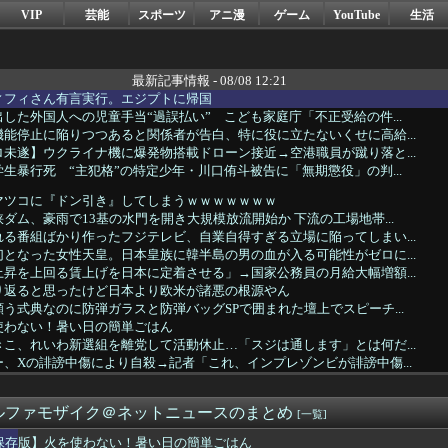
VIP
芸能
スポーツ
アニ漫
ゲーム
YouTube
生活
最新記事情報 - 08/08 12:21
ィフィさん有言実行。エジプトに帰国
した外国人への児童手当“過誤払い” こども家庭庁「不正受給の件...
能停止に陥りつつあると関係者が告白、特に役に立たないくせに高給...
未遂】ウクライナ機に爆発物搭載ドローン接近→空港職員が蹴り落と...
生暴行死 “主犯格”の特定少年・川口侑斗被告に「無期懲役」の判...
マツコに『ドン引き』してしまうｗｗｗｗｗｗｗ
ダム、豪雨で13基の水門を開き大規模放流開始か 下流の工場地帯...
る番組ばかり作ったフジテレビ、自業自得すぎる立場に陥ってしまい...
となった女性天皇。日本皇族に韓半島の男の血が入る可能性がゼロに...
昇を上回る賃上げを日本に定着させる」→国家公務員の月給大幅増額...
り返ると思ったけど日本より欧米が諸悪の根源やん
う式典なのに防弾ガラスと防弾バッグSPで囲まれた壇上でスピーチ...
使わない！暑い日の簡単ごはん
こ、れいわ新選組を離党して活動休止…「スジは通します」とは何だ...
、Xの誹謗中傷により自殺→記者「これ、インプレゾンビが誹謗中傷...
ク←世界一の金持ちなのになんかあんまり「羨ましい」と感じない理由
市総理と面会決定も…発言不可、握手のみ 8月9日長崎の被爆体験...
ルファモザイク＠ネットニュースのまとめ
の水道哲学、ネタ元は宗教団体の無償労働だった
[一覧]
いで逮捕 エジプト国籍の男性を不起訴処分 鳥取地検 [8/8]
保存版】火を使わない！暑い日の簡単ごはん