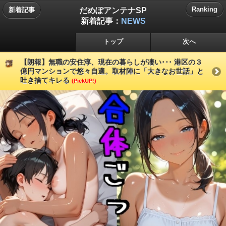
だめぽアンテナSP
Ranking
新着記事
新着記事：
NEWS
トップ
次へ
【朗報】無職の安住淳、現在の暮らしが凄い･･･ 港区の３
億円マンションで悠々自適。取材陣に「大きなお世話」と
吐き捨てキレる
(PickUP!)