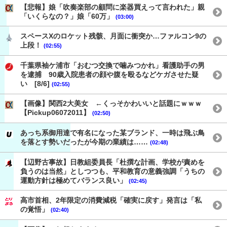
【悲報】娘「吹奏楽部の顧問に楽器買えって言われた」親
「いくらなの？」娘「60万」
(03:00)
スペースXのロケット残骸、月面に衝突か…ファルコン9の
上段！
(02:55)
千葉県袖ケ浦市「おむつ交換で噛みつかれ」看護助手の男
を逮捕 90歳入院患者の顔や腹を殴るなどケガさせた疑
い [8/6]
(02:55)
【画像】関西2大美女 ←くっそかわいいと話題にｗｗｗ
【Pickup06072011】
(02:50)
あっち系御用達で有名になった某ブランド、一時は飛ぶ鳥
を落とす勢いだったが今期の業績は……
(02:48)
【辺野古事故】日教組委員長「杜撰な計画、学校が責めを
負うのは当然」としつつも、平和教育の意義強調「うちの
運動方針は極めてバランス良い」
(02:45)
高市首相、2年限定の消費減税「確実に戻す」発言は「私
の覚悟」
(02:40)