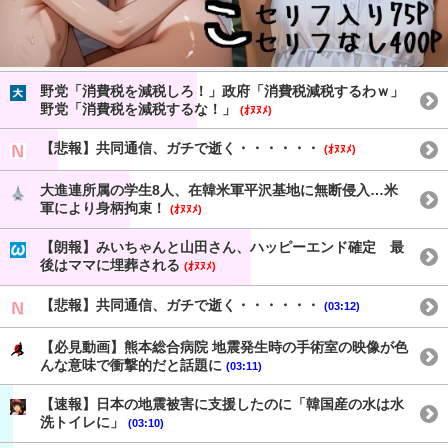
野党「消費税を減税しろ！」政府「消費税減税するわｗ」
野党「消費税を減税するな！」
(ｵﾇﾇﾒ)
【悲報】共同通信、ガチで逝く・・・・・・
(ｵﾇﾇﾒ)
大進連所属の学生8人、在韓米軍平沢基地に無断侵入…米
軍により身柄拘束！
(ｵﾇﾇﾒ)
【朗報】みいちゃんと山田さん、ハッピーエンド確定 最
後はママに埋葬される
(ｵﾇﾇﾒ)
【悲報】共同通信、ガチで逝く・・・・・・
(03:12)
【必見動画】熊本総合病院 地震発生時の手術室の映像が色
んな意味で衝撃的だと話題に
(03:11)
【速報】日本の地震被害に支援したのに「韓国産の水は水
洗トイレに」
(03:10)