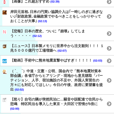
【画像】これ超おすすめ
(02:39)
岸田元首相､日米の円買い協調介入は｢一時しのぎに過ぎな
い｣｢財政政策､金融政策でやるべきことをしっかりやって
おくことが大事｣
(02:13)
【悲報】日本の歴史、ついに『崩壊』してしま
う・・・・・
(02:12)
【ニュース】日本製メモリに世界中から注文殺到！！！ １
兆５０００億円で工場増築へ
(02:07)
【動画】手術中に熊本地震直撃やばすぎ！！！！！
(02:03)
（ ´_ゝ`）中道・立憲・公明、国会内で「熊本地震対策本
部会議」各省庁からヒアリング・現地から意見聴取「パー
ティション、人手、宿泊施設の不足や、外国人実習生の
方々にも対応してほしい」今日の午後、政府に要望書を提
出
(02:02)
【怒り】自宅の隣が突然民泊に…騒音や誤配達で住民から
悲鳴 特区民泊を導入した東京・大田区で苦情が5倍に
(02:00)