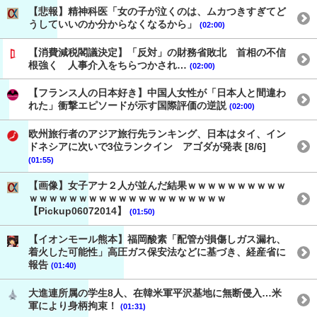
【悲報】精神科医「女の子が泣くのは、ムカつきすぎてど
うしていいのか分からなくなるから」
(02:00)
【消費減税閣議決定】「反対」の財務省敗北 首相の不信
根強く 人事介入をちらつかされ…
(02:00)
【フランス人の日本好き】中国人女性が「日本人と間違わ
れた」衝撃エピソードが示す国際評価の逆説
(02:00)
欧州旅行者のアジア旅行先ランキング、日本はタイ、イン
ドネシアに次いで3位ランクイン アゴダが発表 [8/6]
(01:55)
【画像】女子アナ２人が並んだ結果ｗｗｗｗｗｗｗｗｗｗ
ｗｗｗｗｗｗｗｗｗｗｗｗｗｗｗｗｗｗｗｗ
【Pickup06072014】
(01:50)
【イオンモール熊本】福岡酸素「配管が損傷しガス漏れ、
着火した可能性」高圧ガス保安法などに基づき、経産省に
報告
(01:40)
大進連所属の学生8人、在韓米軍平沢基地に無断侵入…米
軍により身柄拘束！
(01:31)