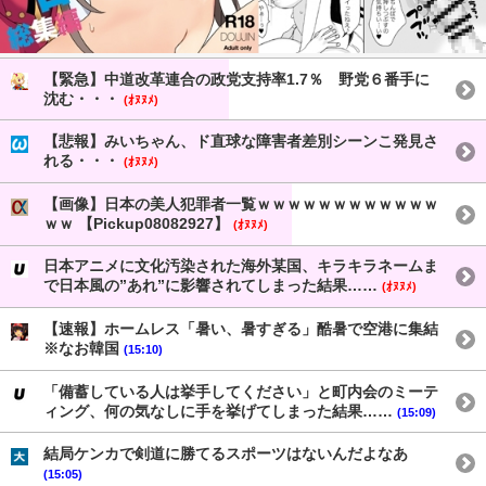
【緊急】中道改革連合の政党支持率1.7％ 野党６番手に
沈む・・・
(ｵﾇﾇﾒ)
【悲報】みいちゃん、ド直球な障害者差別シーンこ発見さ
れる・・・
(ｵﾇﾇﾒ)
【画像】日本の美人犯罪者一覧ｗｗｗｗｗｗｗｗｗｗｗｗ
ｗｗ 【Pickup08082927】
(ｵﾇﾇﾒ)
日本アニメに文化汚染された海外某国、キラキラネームま
で日本風の”あれ”に影響されてしまった結果……
(ｵﾇﾇﾒ)
【速報】ホームレス「暑い、暑すぎる」酷暑で空港に集結
※なお韓国
(15:10)
「備蓄している人は挙手してください」と町内会のミーテ
ィング、何の気なしに手を挙げてしまった結果……
(15:09)
結局ケンカで剣道に勝てるスポーツはないんだよなあ
(15:05)