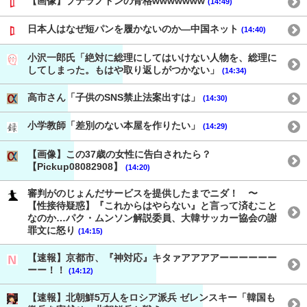
【画像】プテラノドンの骨格wwwwwww
(14:49)
日本人はなぜ短パンを履かないのか―中国ネット
(14:40)
小沢一郎氏「絶対に総理にしてはいけない人物を、総理に
してしまった。もはや取り返しがつかない」
(14:34)
高市さん「子供のSNS禁止法案出すは」
(14:30)
小学教師「差別のない本屋を作りたい」
(14:29)
【画像】この37歳の女性に告白されたら？
【Pickup08082908】
(14:20)
審判がのじょんだサービスを提供したまでニダ！ 〜
【性接待疑惑】『これからはやらない』と言って済むこと
なのか…パク・ムンソン解説委員、大韓サッカー協会の謝
罪文に怒り
(14:15)
【速報】京都市、『神対応』キタァアアアアーーーーーー
ーー！！
(14:12)
【速報】北朝鮮5万人をロシア派兵 ゼレンスキー「韓国も