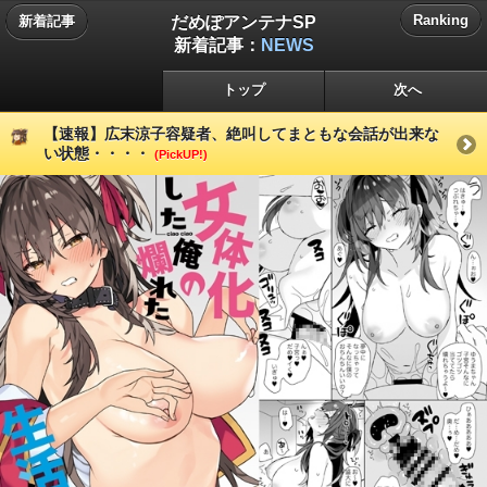
だめぽアンテナSP
Ranking
新着記事
新着記事：
NEWS
トップ
次へ
【速報】広末涼子容疑者、絶叫してまともな会話が出来な
い状態・・・・
(PickUP!)