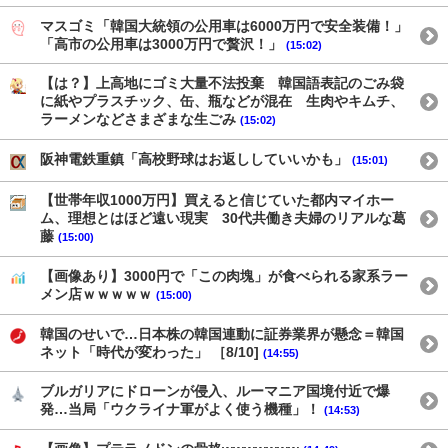
マスゴミ「韓国大統領の公用車は6000万円で安全装備！」
「高市の公用車は3000万円で贅沢！」
(15:02)
【は？】上高地にゴミ大量不法投棄 韓国語表記のごみ袋
に紙やプラスチック、缶、瓶などが混在 生肉やキムチ、
ラーメンなどさまざまな生ごみ
(15:02)
阪神電鉄重鎮「高校野球はお返ししていいかも」
(15:01)
【世帯年収1000万円】買えると信じていた都内マイホー
ム、理想とはほど遠い現実 30代共働き夫婦のリアルな葛
藤
(15:00)
【画像あり】3000円で「この肉塊」が食べられる家系ラー
メン店ｗｗｗｗｗ
(15:00)
韓国のせいで…日本株の韓国連動に証券業界が懸念＝韓国
ネット「時代が変わった」 ［8/10]
(14:55)
ブルガリアにドローンが侵入、ルーマニア国境付近で爆
発…当局「ウクライナ軍がよく使う機種」！
(14:53)