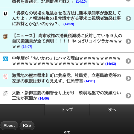
徴兵を寄越せ、北朝鮮兵と戦え」
(14:10)
「貴様らの現場を混乱させる方法に熊本県知事が激怒して
んだよ」と報道特集の非常識すぎる要求に視聴者激怒仕事
に矜持とかないのかね？、
(14:09)
【ニュース】 高市政権の消費税減税に反対している９人の
自民党議員が全て判明！！！！ やっぱりコイツラかｗｗｗ
ｗｗ
(14:07)
中年層が「ちいかわ」にハマる理由ｗｗｗｗｗｗｗｗｗｗ
ｗｗｗｗｗｗｗｗｗｗｗｗｗｗｗｗｗｗｗｗｗｗ
(14:03)
激震地の熊本県氷川町に共産党、社民党、立憲民政党等の
左派の救援は影すら見えず。住民苦言
(14:01)
大阪・新御堂筋の鋼管せり上がり 軟弱地盤での実績ない
工法が原因か
(14:00)
トップ
次へ
About
RSS
orz