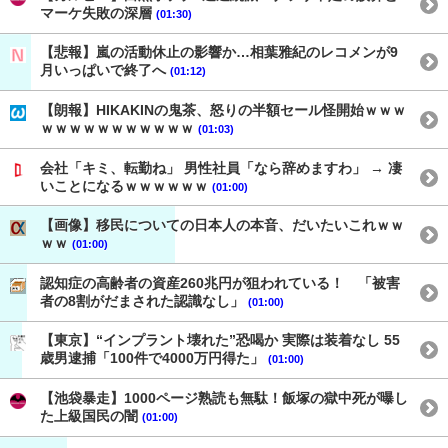
マーケ失敗の深層
(01:30)
【悲報】嵐の活動休止の影響か…相葉雅紀のレコメンが9
月いっぱいで終了へ
(01:12)
【朗報】HIKAKINの鬼茶、怒りの半額セール怪開始ｗｗｗ
ｗｗｗｗｗｗｗｗｗｗｗ
(01:03)
会社「キミ、転勤ね」 男性社員「なら辞めますわ」 → 凄
いことになるｗｗｗｗｗｗ
(01:00)
【画像】移民についての日本人の本音、だいたいこれｗｗ
ｗｗ
(01:00)
認知症の高齢者の資産260兆円が狙われている！ 「被害
者の8割がだまされた認識なし」
(01:00)
【東京】“インプラント壊れた”恐喝か 実際は装着なし 55
歳男逮捕「100件で4000万円得た」
(01:00)
【池袋暴走】1000ページ熟読も無駄！飯塚の獄中死が曝し
た上級国民の闇
(01:00)