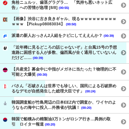
角栓ニュルッ、歯茎グラグラ… 「気持ち悪いネット広
告」への苦情が急増 [8/8]
(00:55)
【画像】渋谷に古き良きギャル、現るｗｗｗｗｗｗｗｗｗ
ｗｗｗ 【Pickup08083034】
(00:50)
派遣の新人おっさん2人組をクビにしてええんか？
(00:39)
「近年稀に見るどころの話じゃないぞ」と台風15号の予想
進路に困惑する人が多数、偏西風が全く通用していないん
だけど……
(00:39)
【共産党】募金中に中指がメガネに当たった？物理的に不
可能と大爆笑
(00:30)
パさん「石破さんは世界でも珍しい、国民による石破辞め
るなデモが自然発生した総理大臣です」
(00:24)
韓国調査船が竹島周辺の日本EEZ内で調査か、ワイヤのよ
うなもの海中に投入…外務省が抗議！
(00:20)
韓国で船積みの精製油3万トンがロシア行き…異例の取
引 ロイター報道
(00:20)