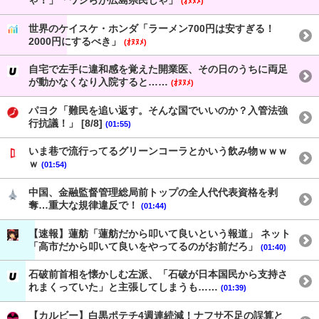
ゃ！」「ワシらが広島県民じゃ」
(ｵﾇﾇﾒ)
世界のケイスケ・ホンダ「ラーメン700円は安すぎる！
2000円にするべき」
(ｵﾇﾇﾒ)
自宅で左手に違和感を覚えた開業医、その日のうちに両足
が動かなくなり入院すると……
(ｵﾇﾇﾒ)
パヨク「難民を追い返す。そんな国でいいのか？入管法強
行抗議！」 [8/8]
(01:55)
いま巷で流行ってるグリーンコーラとかいう飲み物ｗｗｗ
ｗ
(01:54)
中国、金融監督管理総局前トップの全人代代表資格を剥
奪…重大な規律違反で！
(01:44)
【速報】蓮舫「蓮舫だから叩いて良いという報道」 ネット
「高市だから叩いて良いをやってるのがお前だろ」
(01:40)
石破前首相を懐かしむ左派、「石破が日本国民から支持さ
れまくっていた」と主張してしまうも……
(01:39)
【カルビー】白黒ポテチ4週連続減！ナフサ不足の誤算と