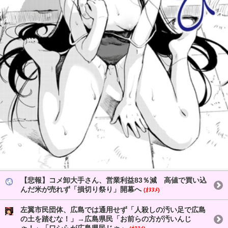
【悲報】コメ卸大手さん、営業利益83％減 高値で買い込
んだ米が売れず「損切り祭り」開幕へ
(ｵﾇﾇﾒ)
左翼市民団体、広島では通用せず「人殺しの汚い足で広島
の土を踏むな！」→広島県民「お前らの方が汚いんじ