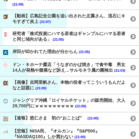
(21:09)
【動画】広島記念公園を追い出された左翼さん、流石にキ
モすぎて炎上
(21:07)
研究者「株式投資にハマる若者はギャンブルにハマる若者
と同じ傾向がある」
(21:05)
岸田が叩かれてた理由が分からん
(21:05)
ドン・キホーテ露店「うなぎのかば焼き」で食中毒 男女
14人が発熱や腹痛など訴え…サルモネラ属の菌検出
(21:03)
【画像】吉岡里帆さん、本物の役者ってこういうもんだよ
なと話題に
(21:00)
ジャングリア沖縄「ロイヤルチケット」の販売開始、大人
29,700円にｗｗｗｗｗｗｗｗｗ
(21:00)
【速報】悠仁さま 初の“おことば”
(21:00)
【悲報】NISA民、『オルカン』『S&P500』
『NASDAQ100』しか買わない
(21:00)