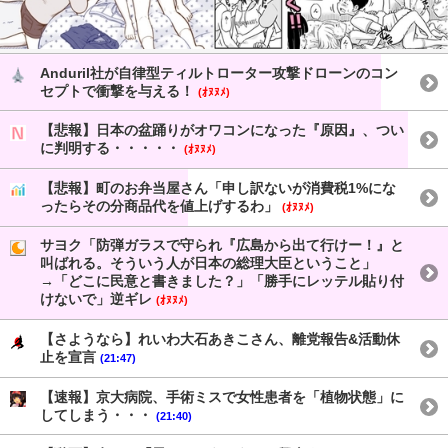
Anduril社が自律型ティルトローター攻撃ドローンのコン
セプトで衝撃を与える！
(ｵﾇﾇﾒ)
【悲報】日本の盆踊りがオワコンになった『原因』、つい
に判明する・・・・・
(ｵﾇﾇﾒ)
【悲報】町のお弁当屋さん「申し訳ないが消費税1%にな
ったらその分商品代を値上げするわ」
(ｵﾇﾇﾒ)
サヨク「防弾ガラスで守られ『広島から出て行けー！』と
叫ばれる。そういう人が日本の総理大臣ということ」
→「どこに民意と書きました？」「勝手にレッテル貼り付
けないで」逆ギレ
(ｵﾇﾇﾒ)
【さようなら】れいわ大石あきこさん、離党報告&活動休
止を宣言
(21:47)
【速報】京大病院、手術ミスで女性患者を「植物状態」に
してしまう・・・
(21:40)