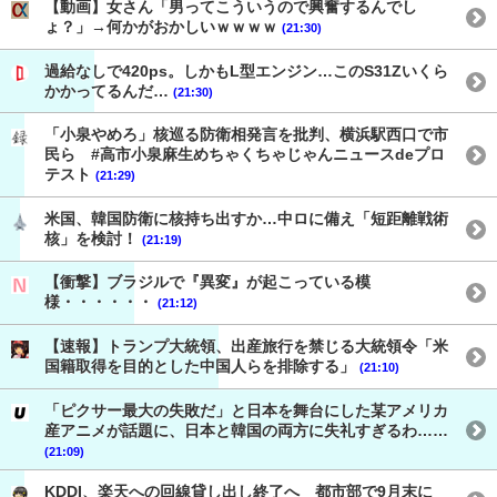
【動画】女さん「男ってこういうので興奮するんでし
ょ？」→何かがおかしいｗｗｗｗ
(21:30)
過給なしで420ps。しかもL型エンジン…このS31Zいくら
かかってるんだ…
(21:30)
「小泉やめろ」核巡る防衛相発言を批判、横浜駅西口で市
民ら #高市小泉麻生めちゃくちゃじゃんニュースdeプロ
テスト
(21:29)
米国、韓国防衛に核持ち出すか…中ロに備え「短距離戦術
核」を検討！
(21:19)
【衝撃】ブラジルで『異変』が起こっている模
様・・・・・・
(21:12)
【速報】トランプ大統領、出産旅行を禁じる大統領令「米
国籍取得を目的とした中国人らを排除する」
(21:10)
「ピクサー最大の失敗だ」と日本を舞台にした某アメリカ
産アニメが話題に、日本と韓国の両方に失礼すぎるわ……
(21:09)
KDDI、楽天への回線貸し出し終了へ 都市部で9月末に