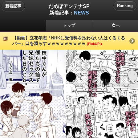
だめぽアンテナSP
Ranking
新着記事
新着記事：
NEWS
トップ
次へ
【動画】立花孝志「NHKに受信料を払わない人はくるくる
パー」口を滑らすｗｗｗｗｗｗｗｗｗ
(PickUP!)