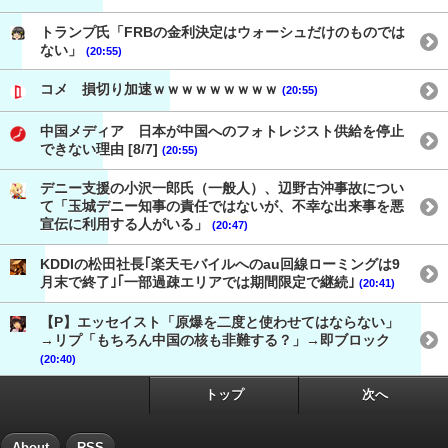
トランプ氏「FRBの金利決定はウォーシュだけのものでは
ない」
(20:55)
コメ 損切り加速ｗｗｗｗｗｗｗｗｗ
(20:55)
中国メディア 日本が中国へのフォトレジスト供給を停止
できない理由 [8/7]
(20:55)
デニー支援の小沢一郎氏（一般人）、辺野古沖事故につい
て「玉城デニー知事の責任ではないが、不幸な出来事を悪
宣伝に利用する人がいる」
(20:47)
KDDIの松田社長｢楽天モバイルへのau回線ローミングは9
月末で終了｣｢一部過疎エリアでは期間限定で継続｣
(20:41)
【P】エッセイスト「原爆を二度と使わせてはならない」
→リプ「もちろん中国の核も非難する？」→即ブロック
(20:40)
トップ
次へ
About
RSS