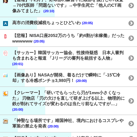
→70代医師「問題ないです」→中学生死亡「他人のCT画
像みてました」
(20:10)
高市の消費税減税ちょっとひどいわ
(20:05)
【悲報】NISA口座2052万のうち「約4割が未稼働」だった
wwwwww
(20:05)
【サッカー】韓国サッカー協会、性接待疑惑 日本人審判
も含まれると報道 「Jリーグの審判を統括する人物」
(20:01)
【画像あり】NASAが開発、着るだけで瞬時に「-15℃冷
却」する冷感ポンチョ3,980円！
(20:00)
【クレーマー】「研いでもらったら刃が1mm小さくなっ
た」 刃物店「刃の欠けを直して研ぎ上げる以上、物理的に
鉄が削れてサイズが変わるのは当たり前なんですが…」
(20:00)
「神聖なる場所です」靖国神社、境内におけるコスプレや
軍装の禁止を発表
(20:00)