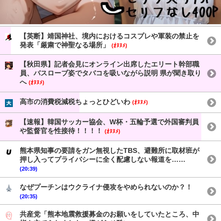
【英断】靖国神社、境内におけるコスプレや軍装の禁止を
発表「厳粛で神聖なる場所」
(ｵﾇﾇﾒ)
【秋田県】記者会見にオンライン出席したエリート幹部職
員、バスローブ姿でタバコを吸いながら説明 県が聞き取り
へ
(ｵﾇﾇﾒ)
高市の消費税減税ちょっとひどいわ
(ｵﾇﾇﾒ)
【速報】韓国サッカー協会、W杯・五輪予選で外国審判員
や監督官を性接待！！！！
(ｵﾇﾇﾒ)
熊本県知事の要請をガン無視したTBS、避難所に取材班が
押し入ってプライバシーに全く配慮しない報道を……
(20:39)
なぜプーチンはウクライナ侵攻をやめられないのか？！
(20:35)
共産党「熊本地震救援募金のお願いをしていたところ、中