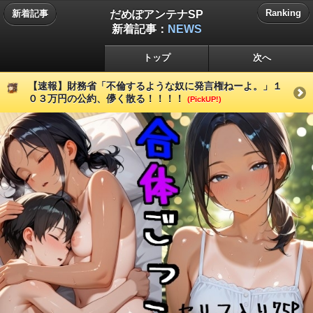
だめぽアンテナSP
Ranking
新着記事
新着記事：
NEWS
トップ
次へ
【速報】財務省「不倫するような奴に発言権ねーよ。」１
０３万円の公約、儚く散る！！！！
(PickUP!)