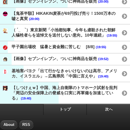
【画像】セブンイレブン、ついに神商品を販売
(20:00)
【鬼茶半額】HIKAKIN麦茶が69円投げ売り！1500万本の
嘘と真実
(20:00)
（ ´_ゝ`）東京新聞「小池都知事、今年も虐殺された朝鮮
人犠牲者らを追悼文を送付しない意向。10年連続」
(19:55)
甲子園出場校 猛暑と資金難に苦しむ [8/8]
(19:55)
【画像】セブンイレブン、ついに神商品を販売
(19:52)
基地害パヨク「出て行かなきゃいけないのは高市、アメリ
カ、イスラエル」→広島県民「中国に言えや」
(19:40)
【しつけぇｗ】中国、海上自衛隊のトマホーク試射を批判
「周辺の安全保障上の脅威を口実に再軍備を加速してい
る」
(19:40)
トップ
次へ
About
RSS