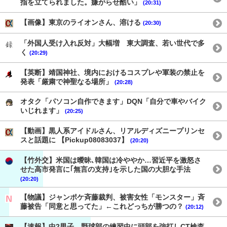
指を立てられました。嫌がらせ酷い」
(20:31)
【画像】東京のライオンさん、溶ける
(20:30)
「外国人受け入れ反対」大幅増 東大調査、若い世代で多
く
(20:29)
【英断】靖国神社、境内におけるコスプレや軍装の禁止を
発表「厳粛で神聖なる場所」
(20:28)
オタク「パソコン自作できます」DQN「自分で車やバイク
いじれます」
(20:25)
【動画】黒人系アイドルさん、リアルディズニープリンセ
スと話題に 【Pickup08083037】
(20:20)
【竹外交】米国は曖昧､韓国は冷ややか…習近平を激怒さ
せた高市発言に｢無言の支持｣を示した国の大胆な手法
(20:20)
【物議】ジャンポケ斉藤裁判、被害女性「モンスター」斉
藤被告「同意と思ってた」←これどっちが勝つの？
(20:12)
【速報】中2男子、野球部の練習中に頭部を強打しCT検査