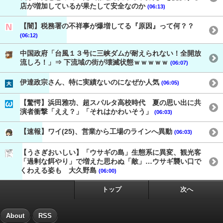
店が増加しているが果たして安全なのか
(06:13)
【闇】税務署の不祥事が爆増してる『原因』って何？？
(06:12)
中国政府「台風１３号に三峡ダムが耐えられない！全開放
流しろ！」⇒ 下流域の街が壊滅状態ｗｗｗｗｗ
(06:07)
伊達政宗さん、特に実績ないのになぜか人気
(06:05)
【驚愕】浜田雅功、超スパルタ高校時代 夏の思い出に共
演者衝撃「ええ？」「それはかわいそう」
(06:03)
【速報】ワイ(25)、営業から工場のラインへ異動
(06:03)
【うさぎおいしい】「ウサギの島」生態系に異変、観光客
「過剰な餌やり」で増えた思わぬ「敵」…ウサギ襲い口で
くわえる姿も 大久野島
(06:00)
トップ
次へ
About
RSS