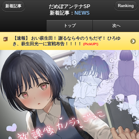
だめぽアンテナSP
Ranking
新着記事
新着記事：
NEWS
トップ
次へ
【速報】 おい萩生田！ 謝るなら今のうちだぞ！ ひろゆ
き、萩生田光一に宣戦布告！！！！
(PickUP!)