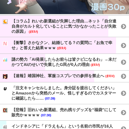
【コラム】れいわ新選組が失脚した理由…ネット「自分達
自身がカルト化していることに気づかなかったことが失敗
の原因」
(ｵﾇﾇﾒ)
【衝撃】さかなクン、結婚してる？の質問に「お魚で幸
せ」と答えた結果ｗｗｗ
(ｵﾇﾇﾒ)
謎の勢力「AI発展したらお前らは皆クビになるわ」→未だ
かつてAIのせいで失業したG民が0人の理由
(ｵﾇﾇﾒ)
【速報】靖国神社、軍服コスプレでの参拝を禁止へ
(ｵﾇﾇﾒ)
「注文キャンセルしました。身分証を提出してください」
とAmazonから突然のメール、怪しすぎるのでカスタマー
に確認したら……
(07:39)
【悲報】旧れいわ新選組、売れ残りグッズを“福袋”にして
販売かｗｗｗｗ
(07:30)
インドネシアに「ドラえもん」という名前の市民が16人