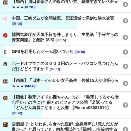
【動画】川口春奈さんの飯の食い方、豪快すぎてレベチｗ
ｗｗｗ
(07:00)
中国、三峡ダムが全開放流。長江流域で深刻な洪水被害
(07:00)
韓国気象庁が天気予報を外しまくり、主要紙「予報官らの
資質問題」と酷評 [8/8]
(06:55)
GPSを利用したゲーム思いついた
(06:46)
ハードオフでこの３０００円のノートパソコン見つけたん
だけどどうですか？
(06:33)
【画像】「日本一かわいい女子高生」候補15人が出揃うｗ
ｗｗｗ
(06:30)
【画像】整形アイドル轟ちゃん（32）「整形してるから老
化早い」の声に7年前とのビフォアフ公開「若返ってる」
「どんどん綺麗になる」と反響 【Pickup08083010】
(06:20)
居酒屋で｢とりわさ｣を食べた医師､全身麻痺に｢死んだ方が
良かったと思っていた｣ 南九州以外で｢鶏刺し｣を提供する