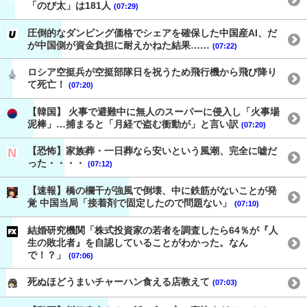
「のび太」は181人
(07:29)
圧倒的なダンピング価格でシェアを確保した中国産AI、だ
が中国側が資金負担に耐えかねた結果……
(07:22)
ロシア空挺兵が空挺部隊日を祝うため飛行機から飛び降り
て死亡！
(07:20)
【韓国】 火事で避難中に無人のスーパーに侵入し「火事場
泥棒」…捕まると「月経で盗む衝動が」と言い訳
(07:20)
【恐怖】家族葬・一日葬なら安いという風潮、完全に嘘だ
った・・・・
(07:12)
【速報】橋の欄干が強風で倒壊、中に鉄筋がないことが発
覚 中国当局「接着剤で固定したので問題ない」
(07:10)
結婚研究機関「株式投資家の若者を調査したら64％が『人
生の敗北者』を自認していることがわかった。なん
で！？」
(07:06)
死ぬほどうまいチャーハン食える店教えて
(07:03)