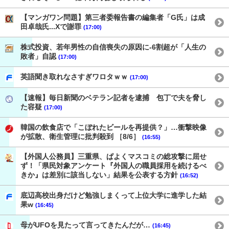
【マンガワン問題】第三者委報告書の編集者「G氏」は成
田卓哉氏...Xで謝罪
(17:00)
株式投資、若年男性の自信喪失の原因に-6割超が「人生の
敗者」自認
(17:00)
英語聞き取れなさすぎワロタｗｗ
(17:00)
【速報】毎日新聞のベテラン記者を逮捕 包丁で夫を脅し
た容疑
(17:00)
韓国の飲食店で「こぼれたビールを再提供？」…衝撃映像
が拡散、衛生管理に批判殺到 ［8/6］
(16:55)
【外国人公務員】三重県、ぱよくマスコミの総攻撃に屈せ
ず！「県民対象アンケート『外国人の職員採用を続けるべ
きか』は差別に該当しない」結果を公表する方針
(16:52)
底辺高校出身だけど勉強しまくって上位大学に進学した結
果w
(16:45)
母がUFOを見たって言ってきたんだが…
(16:45)