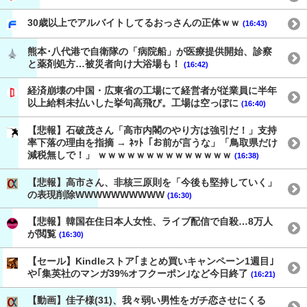
30歳以上でアルバイトしてるおっさんの正体ｗｗ
(16:43)
熊本･八代港で自衛隊の「病院船」が医療提供開始、診察
と薬剤処方…被災者向け大浴場も！
(16:42)
経済崩壊の中国・広東省の工場にて経営者が従業員に半年
以上給料未払いした挙句高飛び。工場は空っぽに
(16:40)
【悲報】石破茂さん「高市内閣のやり方は強引だ！」支持
率下落の理由を指摘 → ﾈｯﾄ「お前が言うな」「鳥取県だけ
減税無しで！」 ｗｗｗｗｗｗｗｗｗｗｗｗｗｗ
(16:38)
【悲報】高市さん、非核三原則を「今後も堅持していく」
の表現削除WWWWWWWWWW
(16:30)
【悲報】韓国在住日本人女性、ライブ配信で自殺…8万人
が閲覧
(16:30)
【セール】Kindleストア｢まとめ買いキャンペーン1週目｣
や｢集英社のマンガ39%オフクーポン｣など今日終了
(16:21)
【動画】佳子様(31)、我々弱い男性をガチ恋させにくる