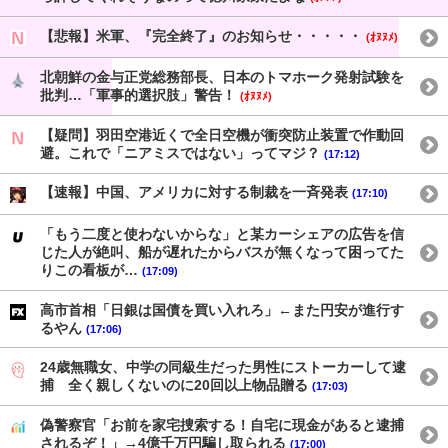
【悲報】米軍、『完全終了』のお知らせ・・・・・
(ｵﾇﾇﾒ)
北朝鮮の金与正党総務部長、日本のトマホーク発射試験を
批判…「軍事的選択肢」警告！
(ｵﾇﾇﾒ)
【疑問】羽田空港近くで全日空機が衝突防止装置で作動回
避。これで「ニアミスではない」ってマジ？
(17:12)
【速報】中国、アメリカに対する制裁を一斉発表
(17:10)
「もう二度と使わないからな」と某カーシェアの広告を信
じた人が絶叫、船が遅れたからバスが無くなって困ってた
りこの看板が…
(17:09)
高市首相「日銀は国債を買い入れろ」←また円安が進行す
るやん
(17:06)
24歳無職女、中学の同級生だった男性にストーカーして逮
捕 全く親しくないのに20回以上物品贈る
(17:03)
偽警察官「お前を家宅捜索する！自宅に現金があると逮捕
されるぞ！」→4億千万円騙し取られる
(17:00)