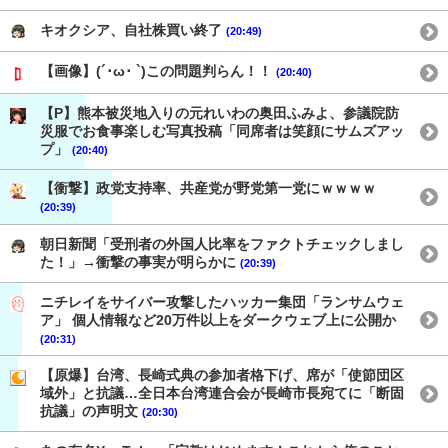
キオクシア、自社株買い終了
(20:49)
【画像】(´･ω･ `)この問題判らん！！
(20:40)
【P】熊本被災地入りの元れいわの奥田ふみよ、参議院防
災服でお食事楽しむ写真投稿「同席者は笑顔にサムズアッ
プ」
(20:40)
【衝撃】政党支持率、共産党が野党第一党にｗｗｗｗ
(20:39)
朝日新聞「受刑者の外国人比率をファクトチェックしまし
た！」→衝撃の事実が明らかに
(20:39)
ニチレイをサイバー攻撃したハッカー集団「ランサムウェ
ア」 個人情報など20万件以上をダークウェブ上に公開か
(20:31)
【原爆】台湾、長崎式典の参加者格下げ、席が「使節団区
域外」と抗議…全日本台湾連合会が長崎市長宛てに「断固
抗議」の声明文
(20:30)