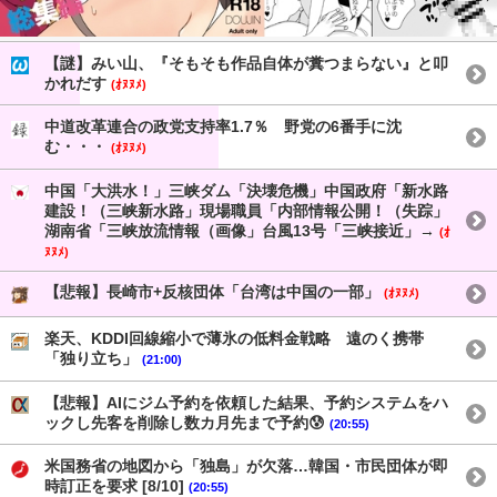
【謎】みい山、『そもそも作品自体が糞つまらない』と叩
かれだす
(ｵﾇﾇﾒ)
中道改革連合の政党支持率1.7％ 野党の6番手に沈
む・・・
(ｵﾇﾇﾒ)
中国「大洪水！」三峡ダム「決壊危機」中国政府「新水路
建設！（三峡新水路」現場職員「内部情報公開！（失踪」
湖南省「三峡放流情報（画像」台風13号「三峡接近」→
(ｵ
ﾇﾇﾒ)
【悲報】長崎市+反核団体「台湾は中国の一部」
(ｵﾇﾇﾒ)
楽天、KDDI回線縮小で薄氷の低料金戦略 遠のく携帯
「独り立ち」
(21:00)
【悲報】AIにジム予約を依頼した結果、予約システムをハ
ックし先客を削除し数カ月先まで予約😰
(20:55)
米国務省の地図から「独島」が欠落…韓国・市民団体が即
時訂正を要求 [8/10]
(20:55)