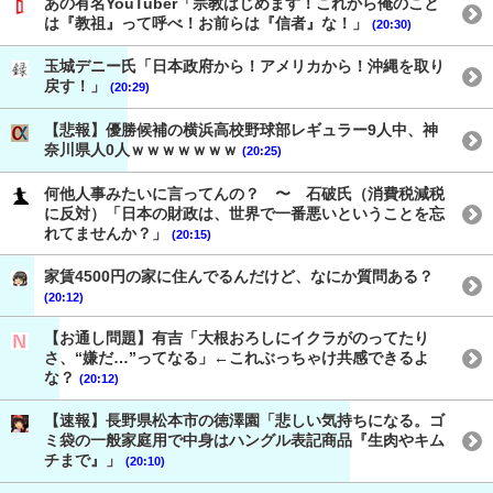
あの有名YouTuber「宗教はじめます！これから俺のこと
は『教祖』って呼べ！お前らは『信者』な！」
(20:30)
玉城デニー氏「日本政府から！アメリカから！沖縄を取り
戻す！」
(20:29)
【悲報】優勝候補の横浜高校野球部レギュラー9人中、神
奈川県人0人ｗｗｗｗｗｗｗ
(20:25)
何他人事みたいに言ってんの？ 〜 石破氏（消費税減税
に反対）「日本の財政は、世界で一番悪いということを忘
れてませんか？」
(20:15)
家賃4500円の家に住んでるんだけど、なにか質問ある？
(20:12)
【お通し問題】有吉「大根おろしにイクラがのってたり
さ、“嫌だ…”ってなる」←これぶっちゃけ共感できるよ
な？
(20:12)
【速報】長野県松本市の徳澤園「悲しい気持ちになる。ゴ
ミ袋の一般家庭用で中身はハングル表記商品『生肉やキム
チまで』」
(20:10)