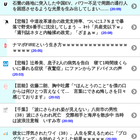
石畳の路地に突入した中国EV、パワー不足で周囲の通行人
を困惑させるような光景を生み出してしまい……
(20:09)
【悲報】中道改革連合の政党支持率、ついに1.7％まで暴
落で野党6番手に沈没してしまう → ﾈｯﾄ「共産党以下ｗ」
「週刊誌ネタと内輪揉め政党」「ざまぁｗ」
(20:08)
ナマポFIREという生き方ｗｗｗｗｗｗｗｗｗｗｗｗｗｗｗ
ｗｗｗｗ
(20:05)
【悲報】辻希美、息子2人の病気を告白 寝て1時間後くら
いに暴れる症状「夜驚症」にファンからアドバイスの声
(20:03)
【芸能】佐藤二朗、胸中吐露「“ほんとうのこと”を僕の口
からは何ひとつ言えなくて… 言葉にできぬ悔しさを日々
感じております」
(20:02)
【千葉】「波にさらわれ姿が見えない」八街市の男性
（38）波にさらわれ死亡 交際相手と海岸を散歩中 当時
は波浪注意報 いすみ市
(20:00)
彼女に浮気されたワイ（38）、人生を変えるために「プロ
グラミング」を始めようとした結果ｗｗｗｗｗ
(20:00)