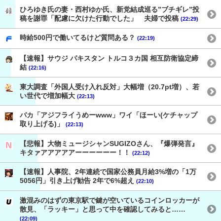
ひろゆき氏の妻・西村ゆか氏、新党結成巡る”ブチギレ”投
稿を謝罪「配慮に欠けた行動でした」 夫婦で投稿
(22:29)
時給500円で働いてるけど質問ある？
(22:19)
【速報】サウジ パキスタン トルコ３カ国 相互防衛協定締
結
(22:16)
東大調査「外国人受け入れ反対」大幅増（20.7pt増）、若
い世代で増加幅大
(22:13)
バカ「アジフライうめーwww」ワイ「ほーい(ケチャップ
取り上げる)」
(22:13)
【悲報】大物ミュージシャンSUGIZOさん、『爆弾発言』
キタァアアアアアーーーーーー！！
(22:12)
【速報】人事院、2年連続で国家公務員月給3%増の「1万
5056円」引き上げ勧告 2年で6%超え
(22:10)
激混みのはずの東京駅で鍵が空いているコインロッカーが
散見、「ラッキー」と思って中を確認してみると……
(22:09)