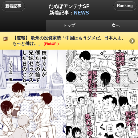
だめぽアンテナSP
Ranking
新着記事
新着記事：
NEWS
トップ
次へ
【速報】 欧州の投資家勢「中国はもうダメだ。日本人よ、
もっと働け。」
(PickUP!)