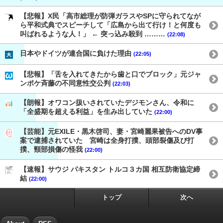
【悲報】X民「高市総理が防弾ガラスやSPに守られてなが
ら平和式典でスピーチして「広島から出て行け！と何度も
叫ばれるような人！」 ← 突っ込み殺到 ………
(22:08)
日本やドイツが連合国に負けた理由
(22:05)
【悲報】「舌を入れてきたから歯と口でブロック」元ジャ
ンポケ斉藤の不同意性交公判
(22:03)
【朗報】オワコン扱いされていたデジモンさん、令和に
「全盛期を超える利益」を生み出していた
(22:00)
【芸能】元EXILE・黒木啓司、妻・宮崎麗果被告へのDV事
案で逮捕されていた 宮崎は全身打撲、頭部裂傷及び打
撲、頸部損傷の怪我
(22:00)
【速報】サウジ パキスタン トルコ３カ国 相互防衛協定締
結
(22:00)
トップ
次へ