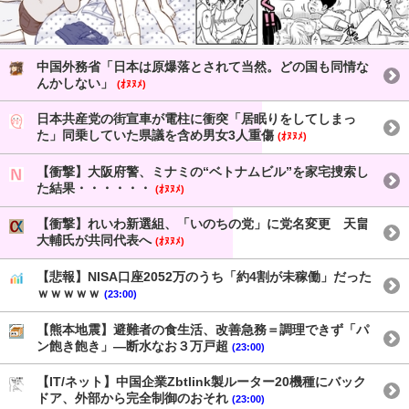
中国外務省「日本は原爆落とされて当然。どの国も同情な
んかしない」
(ｵﾇﾇﾒ)
日本共産党の街宣車が電柱に衝突「居眠りをしてしまっ
た」同乗していた県議を含め男女3人重傷
(ｵﾇﾇﾒ)
【衝撃】大阪府警、ミナミの“ベトナムビル”を家宅捜索し
た結果・・・・・・
(ｵﾇﾇﾒ)
【衝撃】れいわ新選組、「いのちの党」に党名変更 天畠
大輔氏が共同代表へ
(ｵﾇﾇﾒ)
【悲報】NISA口座2052万のうち「約4割が未稼働」だった
ｗｗｗｗｗ
(23:00)
【熊本地震】避難者の食生活、改善急務＝調理できず「パ
ン飽き飽き」―断水なお３万戸超
(23:00)
【IT/ネット】中国企業Zbtlink製ルーター20機種にバック
ドア、外部から完全制御のおそれ
(23:00)