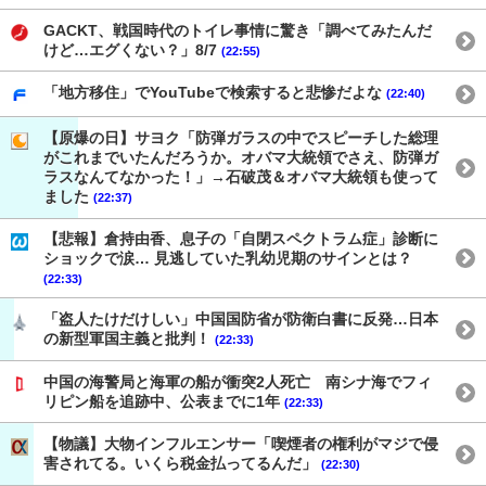
GACKT、戦国時代のトイレ事情に驚き「調べてみたんだ
けど…エグくない？」8/7
(22:55)
「地方移住」でYouTubeで検索すると悲惨だよな
(22:40)
【原爆の日】サヨク「防弾ガラスの中でスピーチした総理
がこれまでいたんだろうか。オバマ大統領でさえ、防弾ガ
ラスなんてなかった！」→石破茂＆オバマ大統領も使って
ました
(22:37)
【悲報】倉持由香、息子の「自閉スペクトラム症」診断に
ショックで涙… 見逃していた乳幼児期のサインとは？
(22:33)
「盗人たけだけしい」中国国防省が防衛白書に反発…日本
の新型軍国主義と批判！
(22:33)
中国の海警局と海軍の船が衝突2人死亡 南シナ海でフィ
リピン船を追跡中、公表までに1年
(22:33)
【物議】大物インフルエンサー「喫煙者の権利がマジで侵
害されてる。いくら税金払ってるんだ」
(22:30)