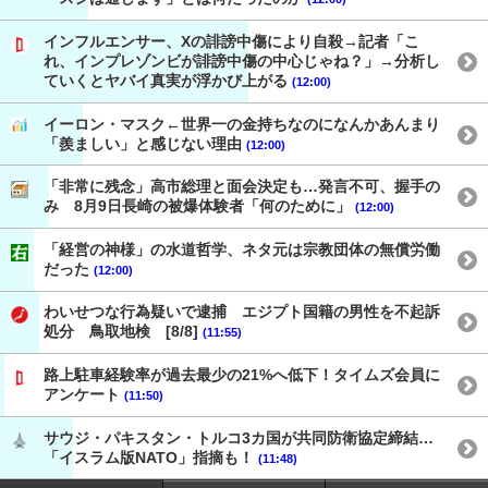
インフルエンサー、Xの誹謗中傷により自殺→記者「こ
れ、インプレゾンビが誹謗中傷の中心じゃね？」→分析し
ていくとヤバイ真実が浮かび上がる
(12:00)
イーロン・マスク←世界一の金持ちなのになんかあんまり
「羨ましい」と感じない理由
(12:00)
「非常に残念」高市総理と面会決定も…発言不可、握手の
み 8月9日長崎の被爆体験者「何のために」
(12:00)
「経営の神様」の水道哲学、ネタ元は宗教団体の無償労働
だった
(12:00)
わいせつな行為疑いで逮捕 エジプト国籍の男性を不起訴
処分 鳥取地検 [8/8]
(11:55)
路上駐車経験率が過去最少の21%へ低下！タイムズ会員に
アンケート
(11:50)
サウジ・パキスタン・トルコ3カ国が共同防衛協定締結…
「イスラム版NATO」指摘も！
(11:48)