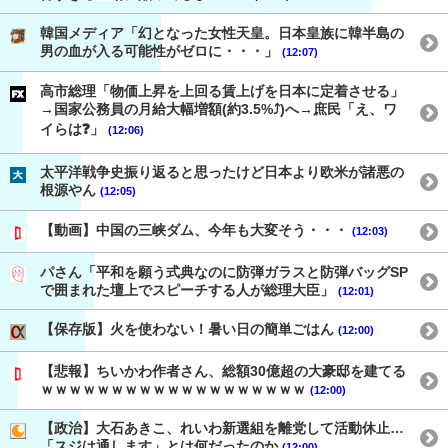
韓国メディア「幻となった女性天皇。日本皇族に韓半島の
男の血が入る可能性がゼロに・・・」
(12:07)
高市総理「物価上昇を上回る賃上げを日本に定着させる」
→国家公務員の月給大幅増額(約3.5%⤴)へ→庶民「え、ワ
イらは❓」
(12:06)
太平洋戦争史振り返ると思ったけど日本より欧米が諸悪の
根源やん
(12:05)
【動画】中国の三峡ダム、今年も大変そう・・・
(12:03)
パさん「平和を願う式典なのに防弾ガラスと防弾バッグSP
で囲まれた壇上でスピーチする人が総理大臣」
(12:01)
【保存版】火を使わない！暑い日の簡単ごはん
(12:00)
【悲報】ちいかわ作者さん、総額30億超の大豪邸を建てる
ｗｗｗｗｗｗｗｗｗｗｗｗｗｗｗｗｗｗｗ
(12:00)
【政治】大石あきこ、れいわ新選組を離党して活動休止…
「スジは通します」とは何だったのか
(12:00)