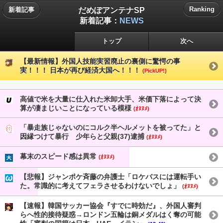
だめぽアンテナSP
Ranking
新着記事
新着記事：
NEWS
トップ
次へ
【最新情報】外国人技能実習廃止の裏側に驚愕の事
実！！！ 日本が再び経済大国へ！！！
(PickUP!)
高値で米を大量に仕入れた米卸大手、米価下落によって決
算が凄まじいことになっている模様
(ｵﾇﾇﾒ)
「暴走族じゃないのにコルク半ヘルメットを被ってた」と
因縁つけて暴行 少年らと父親(37)逮捕
(ｵﾇﾇﾒ)
幕末のスピード感は異常
(ｵﾇﾇﾒ)
【悲報】ジャンポケ斉藤の弁護士「ロケバスには運転手い
た。常識的に考えてフェラさせるわけないでしょ」
(ｵﾇﾇﾒ)
【速報】韓国サッカー協会『すでに時効だ』、外国人審判
らへ性的接待疑惑→ロンドン五輪は銅メダルはく奪の可能