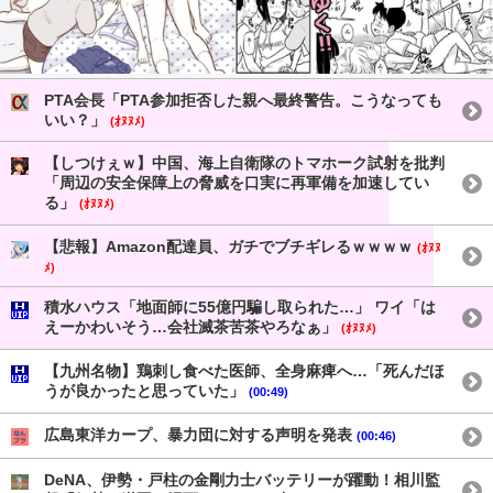
PTA会長「PTA参加拒否した親へ最終警告。こうなっても
いい？」
(ｵﾇﾇﾒ)
【しつけぇｗ】中国、海上自衛隊のトマホーク試射を批判
「周辺の安全保障上の脅威を口実に再軍備を加速してい
る」
(ｵﾇﾇﾒ)
【悲報】Amazon配達員、ガチでブチギレるｗｗｗｗ
(ｵﾇﾇ
ﾒ)
積水ハウス「地面師に55億円騙し取られた…」 ワイ「は
えーかわいそう…会社滅茶苦茶やろなぁ」
(ｵﾇﾇﾒ)
【九州名物】鶏刺し食べた医師、全身麻痺へ…「死んだほ
うが良かったと思っていた」
(00:49)
広島東洋カープ、暴力団に対する声明を発表
(00:46)
DeNA、伊勢・戸柱の金剛力士バッテリーが躍動！相川監