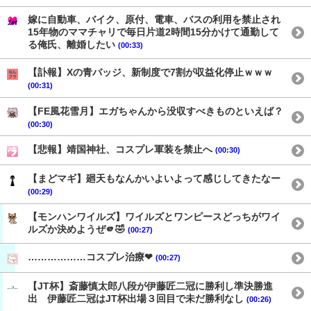
嫁に自動車、バイク、原付、電車、バスの利用を禁止され
15年物のママチャリで毎日片道2時間15分かけて通勤して
る俺氏、離婚したい
(00:33)
【訃報】Xの青バッジ、新制度で7割が収益化停止ｗｗｗ
(00:31)
【FE風花雪月】エガちゃんから没収すべきものといえば？
(00:30)
【悲報】靖国神社、コスプレ軍装を禁止へ
(00:30)
【まどマギ】廻天もなんかいよいよって感じしてきたなー
(00:29)
【モンハンワイルズ】ワイルズとワンピースどっちがワイ
ルズか決めようぜ🫵🤣
(00:27)
………………コスプレ治療❤
(00:27)
【JT杯】斎藤慎太郎八段が伊藤匠二冠に勝利し準決勝進
出 伊藤匠二冠はJT杯出場３回目で未だ勝利なし
(00:26)