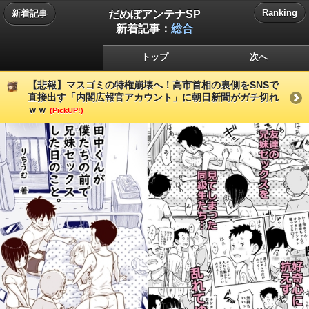
だめぽアンテナSP
Ranking
新着記事
新着記事：
総合
トップ
次へ
【悲報】マスゴミの特権崩壊へ！高市首相の裏側をSNSで
直接出す「内閣広報官アカウント」に朝日新聞がガチ切れ
ｗｗ
(PickUP!)