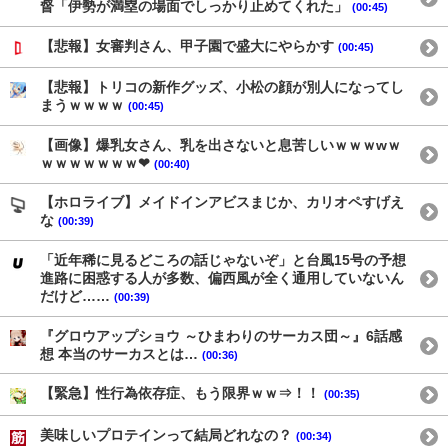
督「伊勢が満塁の場面でしっかり止めてくれた」
(00:45)
【悲報】女審判さん、甲子園で盛大にやらかす
(00:45)
【悲報】トリコの新作グッズ、小松の顔が別人になってし
まうｗｗｗｗ
(00:45)
【画像】爆乳女さん、乳を出さないと息苦しいｗｗｗwｗ
ｗｗｗｗｗｗｗ❤
(00:40)
【ホロライブ】メイドインアビスまじか、カリオペすげえ
な
(00:39)
「近年稀に見るどころの話じゃないぞ」と台風15号の予想
進路に困惑する人が多数、偏西風が全く通用していないん
だけど……
(00:39)
『グロウアップショウ ～ひまわりのサーカス団～』6話感
想 本当のサーカスとは…
(00:36)
【緊急】性行為依存症、もう限界ｗｗ⇒！！
(00:35)
美味しいプロテインって結局どれなの？
(00:34)