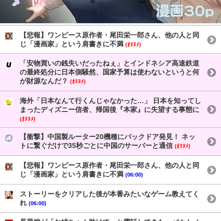
【悲報】ワンピース原作者・尾田栄一郎さん、他の人と同
じ「漫画家」という肩書きに不満
(ｵﾇﾇﾒ)
「安物買いの銭失いだったねぇ」とインドネシア高速鉄道
の最終処分に日本側騒然、国家予算は使わないというと何
が財源なんだ？
(ｵﾇﾇﾒ)
海外「日本なんて行くんじゃなかった…」 日本を知ってし
まったディズニー信者、帰国後『本家』に失望する事態に
(ｵﾇﾇﾒ)
【衝撃】中国製ルーター20機種にバックドア発見！ ネッ
トに繋ぐだけで35秒ごとに中国のサーバーと通信
(ｵﾇﾇﾒ)
【悲報】ワンピース原作者・尾田栄一郎さん、他の人と同
じ「漫画家」という肩書きに不満
(06:00)
ストーリーをクリアした後が本番みたいなゲーム教えてく
れ
(06:00)