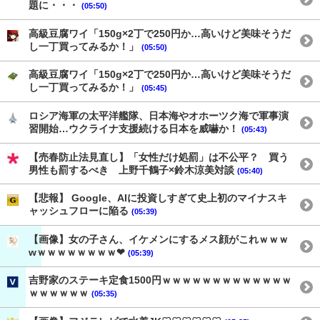
題に・・・
(05:50)
高級豆腐ワイ「150g×2丁で250円か…高いけど美味そうだ
し一丁買ってみるか！」
(05:50)
高級豆腐ワイ「150g×2丁で250円か…高いけど美味そうだ
し一丁買ってみるか！」
(05:45)
ロシア海軍の太平洋艦隊、日本海やオホーツク海で軍事演
習開始…ウクライナ支援続ける日本を威嚇か！
(05:43)
【売春防止法見直し】「女性だけ処罰」は不公平？ 買う
男性も罰するべき 上野千鶴子×鈴木涼美対談
(05:40)
【悲報】 Google、AIに投資しすぎて史上初のマイナスキ
ャッシュフローに陥る
(05:39)
【画像】女の子さん、イケメンにするメス顔がこれｗｗｗ
wｗｗｗｗｗｗｗｗ❤
(05:39)
吉野家のステーキ定食1500円ｗｗｗｗｗｗｗｗｗｗｗｗｗ
ｗｗｗｗｗｗ
(05:35)