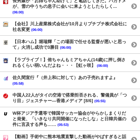
長男嫁が「お姉ちゃん助けて」と電話してきた。バカトメ
が、雪の中うちの息子に会いに来ようとしたらしく...
(06:00)
【会社】川上産業株式会社が10月よりプチプチ株式会社に
社名変更
(06:00)
【日本ハム】堀瑞輝「この場面で任せる監督が悪いと思っ
て」火消し成功で3勝目
(06:00)
【ラブライブ！】侑ちゃんもミアちゃん(14歳)に押し倒さ
れるくらい弱いんだよね・・・【虹ヶ咲】
(06:00)
佐久間宣行『（井上和に対して）あの子売れますよ』
(05:58)
中国人22人がタイの空港で搭乗拒否される、警備員が「つ
り目」ジェスチャー―香港メディア [8/6]
(05:55)
W杯アジア予選等で韓国サッカー協会がやらかしまくりだ
と発覚、「いきなり共同開催になったしな」と日韓共催の
件に言及する声も……
(05:53)
【動画】手術中に熊本地震直撃した動画がやばすぎると話