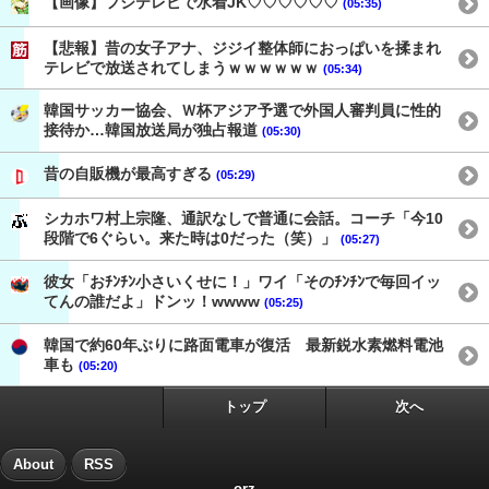
【画像】フジテレビで水着JK♡♡♡♡♡♡
(05:35)
【悲報】昔の女子アナ、ジジイ整体師におっぱいを揉まれ
テレビで放送されてしまうｗｗｗｗｗｗ
(05:34)
韓国サッカー協会、Ｗ杯アジア予選で外国人審判員に性的
接待か…韓国放送局が独占報道
(05:30)
昔の自販機が最高すぎる
(05:29)
シカホワ村上宗隆、通訳なしで普通に会話。コーチ「今10
段階で6ぐらい。来た時は0だった（笑）」
(05:27)
彼女「おﾁﾝﾁﾝ小さいくせに！」ワイ「そのﾁﾝﾁﾝで毎回イッ
てんの誰だよ」ドンッ！wwww
(05:25)
韓国で約60年ぶりに路面電車が復活 最新鋭水素燃料電池
車も
(05:20)
トップ
次へ
About
RSS
orz