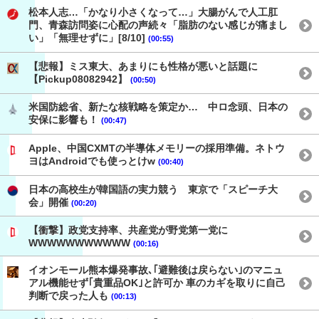
松本人志…「かなり小さくなって…」大腸がんで人工肛
門、青森訪問姿に心配の声続々「脂肪のない感じが痛まし
い」「無理せずに」[8/10]
(00:55)
【悲報】ミス東大、あまりにも性格が悪いと話題に
【Pickup08082942】
(00:50)
米国防総省、新たな核戦略を策定か… 中ロ念頭、日本の
安保に影響も！
(00:47)
Apple、中国CXMTの半導体メモリーの採用準備。ネトウ
ヨはAndroidでも使っとけw
(00:40)
日本の高校生が韓国語の実力競う 東京で「スピーチ大
会」開催
(00:20)
【衝撃】政党支持率、共産党が野党第一党に
WWWWWWWWWWW
(00:16)
イオンモール熊本爆発事故､｢避難後は戻らない｣のマニュ
アル機能せず｢貴重品OK｣と許可か 車のカギを取りに自己
判断で戻った人も
(00:13)