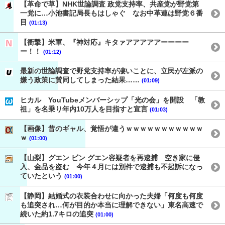
【革命で草】NHK世論調査 政党支持率、共産党が野党第
一党に…小池書記局長もはしゃぐ なお中革連は野党６番
目
(01:13)
【衝撃】米軍、『神対応』キタァアアアアアーーーー
ー！！
(01:12)
最新の世論調査で野党支持率が凄いことに、立民が左派の
嫌う政策に賛同してしまった結果……
(01:09)
ヒカル YouTubeメンバーシップ「光の会」を開設 「教
祖」を名乗り年内10万人を目指すと宣言
(01:03)
【画像】昔のギャル、覚悟が違うｗｗｗｗｗｗｗｗｗｗｗ
ｗ
(01:00)
【山梨】グエン ビン グエン容疑者を再逮捕 空き家に侵
入、金品を盗む 今年４月には別件で逮捕も不起訴になっ
ていたという
(01:00)
【静岡】結婚式の衣装合わせに向かった夫婦「何度も何度
も追突され…何が目的か本当に理解できない」東名高速で
続いた約1.7キロの追突
(01:00)