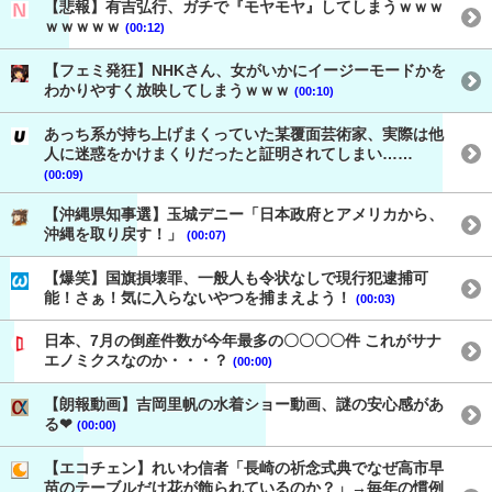
【悲報】有吉弘行、ガチで『モヤモヤ』してしまうｗｗｗ
ｗｗｗｗｗ
(00:12)
【フェミ発狂】NHKさん、女がいかにイージーモードかを
わかりやすく放映してしまうｗｗｗ
(00:10)
あっち系が持ち上げまくっていた某覆面芸術家、実際は他
人に迷惑をかけまくりだったと証明されてしまい……
(00:09)
【沖縄県知事選】玉城デニー「日本政府とアメリカから、
沖縄を取り戻す！」
(00:07)
【爆笑】国旗損壊罪、一般人も令状なしで現行犯逮捕可
能！さぁ！気に入らないやつを捕まえよう！
(00:03)
日本、7月の倒産件数が今年最多の〇〇〇〇件 これがサナ
エノミクスなのか・・・？
(00:00)
【朗報動画】吉岡里帆の水着ショー動画、謎の安心感があ
る❤
(00:00)
【エコチェン】れいわ信者「長崎の祈念式典でなぜ高市早
苗のテーブルだけ花が飾られているのか？」→毎年の慣例