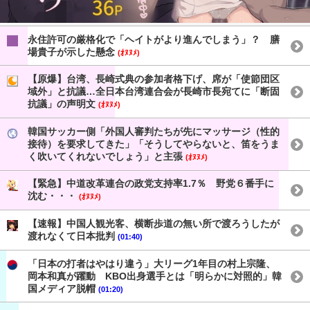
永住許可の厳格化で「ヘイトがより進んでしまう」？ 膳
場貴子が示した懸念
(ｵﾇﾇﾒ)
【原爆】台湾、長崎式典の参加者格下げ、席が「使節団区
域外」と抗議…全日本台湾連合会が長崎市長宛てに「断固
抗議」の声明文
(ｵﾇﾇﾒ)
韓国サッカー側「外国人審判たちが先にマッサージ（性的
接待）を要求してきた」「そうしてやらないと、笛をうま
く吹いてくれないでしょう」と主張
(ｵﾇﾇﾒ)
【緊急】中道改革連合の政党支持率1.7％ 野党６番手に
沈む・・・
(ｵﾇﾇﾒ)
【速報】中国人観光客、横断歩道の無い所で渡ろうしたが
渡れなくて日本批判
(01:40)
「日本の打者はやはり違う」大リーグ1年目の村上宗隆、
岡本和真が躍動 KBO出身選手とは「明らかに対照的」韓
国メディア脱帽
(01:20)