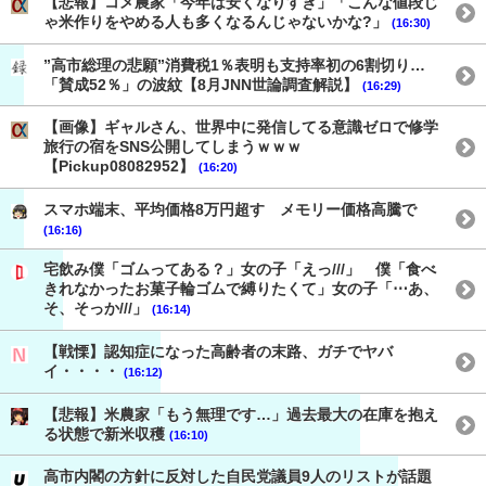
【悲報】コメ農家「今年は安くなりすぎ」「こんな値段じ
ゃ米作りをやめる人も多くなるんじゃないかな?」
(16:30)
”高市総理の悲願”消費税1％表明も支持率初の6割切り…
「賛成52％」の波紋【8月JNN世論調査解説】
(16:29)
【画像】ギャルさん、世界中に発信してる意識ゼロで修学
旅行の宿をSNS公開してしまうｗｗｗ
【Pickup08082952】
(16:20)
スマホ端末、平均価格8万円超す メモリー価格高騰で
(16:16)
宅飲み僕「ゴムってある？」女の子「えっ///」 僕「食べ
きれなかったお菓子輪ゴムで縛りたくて」女の子「⋯あ、
そ、そっか///」
(16:14)
【戦慄】認知症になった高齢者の末路、ガチでヤバ
イ・・・・
(16:12)
【悲報】米農家「もう無理です…」過去最大の在庫を抱え
る状態で新米収穫
(16:10)
高市内閣の方針に反対した自民党議員9人のリストが話題