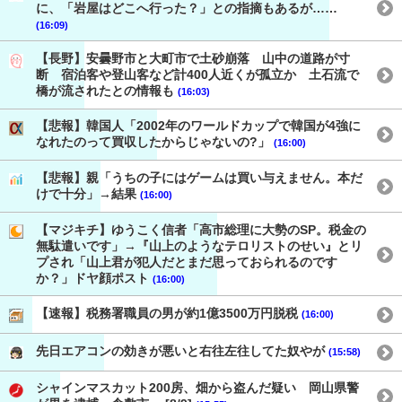
に、「岩屋はどこへ行った？」との指摘もあるが……
(16:09)
【長野】安曇野市と大町市で土砂崩落 山中の道路が寸
断 宿泊客や登山客など計400人近くが孤立か 土石流で
橋が流されたとの情報も
(16:03)
【悲報】韓国人「2002年のワールドカップで韓国が4強に
なれたのって買収したからじゃないの?」
(16:00)
【悲報】親「うちの子にはゲームは買い与えません。本だ
けで十分」→結果
(16:00)
【マジキチ】ゆうこく信者「高市総理に大勢のSP。税金の
無駄遣いです」→『山上のようなテロリストのせい』とリ
プされ「山上君が犯人だとまだ思っておられるのです
か？」ドヤ顔ポスト
(16:00)
【速報】税務署職員の男が約1億3500万円脱税
(16:00)
先日エアコンの効きが悪いと右往左往してた奴やが
(15:58)
シャインマスカット200房、畑から盗んだ疑い 岡山県警