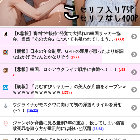
【K悲報】審判“性接待”発覚で大揺れの韓国サッカー協
会、当然『あの大会』についても疑われてしまう…
(ｵﾇﾇﾒ)
【朗報】日本の年金制度、GPIFの運用が思ったより好調
なおかげでなんとかなりそう
(ｵﾇﾇﾒ)
【悲報】韓国、ロシアウクライナ戦争に参戦へ！！！
(ｵﾇﾇ
ﾒ)
【朗報】「おむすびリヤカー」の美人が店舗をオープンｗ
ｗｗｗｗｗｗｗｗｗｗｗ
(ｵﾇﾇﾒ)
ウクライナがモスクワに向けて初の弾道ミサイルを発射
か？！
(16:33)
ジャンポケ斉藤に見る量刑7年の重さ、殺してしまい傷害
致死罪を狙う方が量刑的には軽いと話題
(16:31)