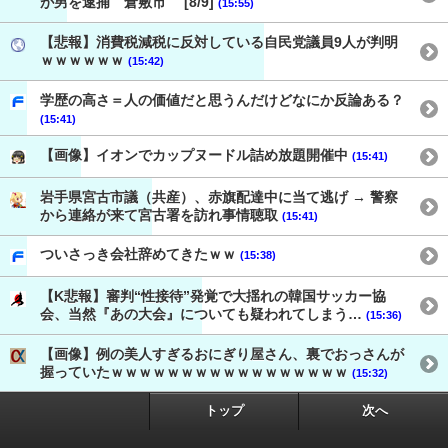
が男を逮捕 倉敷市 [8/9]
(15:55)
【悲報】消費税減税に反対している自民党議員9人が判明
ｗｗｗｗｗｗ
(15:42)
学歴の高さ＝人の価値だと思うんだけどなにか反論ある？
(15:41)
【画像】イオンでカップヌードル詰め放題開催中
(15:41)
岩手県宮古市議（共産）、赤旗配達中に当て逃げ → 警察
から連絡が来て宮古署を訪れ事情聴取
(15:41)
ついさっき会社辞めてきたｗｗ
(15:38)
【K悲報】審判“性接待”発覚で大揺れの韓国サッカー協
会、当然『あの大会』についても疑われてしまう…
(15:36)
【画像】例の美人すぎるおにぎり屋さん、裏でおっさんが
握っていたｗｗｗｗｗｗｗｗｗｗｗｗｗｗｗｗｗ
(15:32)
トップ
次へ