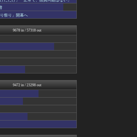
痛いニュース(ﾉ∀`)
アルファルファモザイク＠ネ...
増
日本第一！ニュース録
切り祭り」開幕へ
アルファルファモザイク＠ネ...
反日愚国 恨寓瘻
NEWSまとめもりー｜2c...
9678 in / 57318 out
おーるじゃんる
U-1 NEWS.
あじあニュースちゃんねる
軍事・ミリタリー速報☆彡
watch＠２ちゃんねる
痛いニュース(ﾉ∀`)
オレ的ゲーム速報＠刃
常識的に考えた
黒マッチョニュース
みそパンNEWS
9472 in / 23298 out
国難にあってもの申す！！
もえるあじあ(･∀･)
まとめたニュース
理想ちゃんねる
にゅーすアルー！
政経ワロスまとめニュース♪
モナニュース
ふぇー速
痛いニュース(ﾉ∀`)