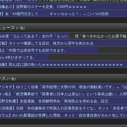
ロシアウクライナ戦争に参戦へ！！！
意保険は強制にしろ、保険にも入れないヤツは運転すんな！法律を改...
画像あり】吉野家のステーキ定食、1500円ｗｗｗｗｗ
きたいんやが
謎】女「43億円注文して………キャンセルっと！」←こいつの目的
仕事休んだら上司にむっちゃ切れられた
「鉄鍋のジャン」、普通にクソ面白いｗｗｗｗｗｗｗｗｗｗｗ
に謎の魚いたｗｗｗｗｗｗｗｗｗｗｗｗｗｗｗｗｗｗｗｗｗｗ
ニュース
[一覧]
「下げるのが筋なんですけど…」消費減税で値下がりする分と同じだ...
飲み僕「ゴムってある？」女の子「えっ///」 僕「食べきれなかったお菓子
付き作業服着用の５０代男性、熱中症になる
///」
億円注文して………キャンセルっと！」←こいつの目的
悲報】タトゥー擁護してる反社、味方から背中を刺される
”消費税1％表明も支持率初の6割切り…「賛成52％」の波紋【8...
国人「中国では赤信号でも右折できます」
者、中居正広さんの”裏側の部分”を暴露
マスカット200房（時価40万円相当）畑から盗んだ疑いで男を逮...
カレ4年ひきずってる。
た！
画像】田んぼに謎の魚いたｗｗｗｗｗｗｗｗｗｗｗｗｗｗｗｗｗｗｗｗｗｗ
避難して留守の家からエアコン室外機盗む 警察に「室外機が盗まれ...
ッコ」受注が700台超 7月販売は125台
させたタイとは正反対…ベトナムが非難されても｢華僑100万人｣...
ース
[一覧]
本にミサイルを積んだ軍用機が居るのは危険！日本を守る前に日常を...
マジキチ】ゆうこく信者「高市総理に大勢のSP。税金の無駄遣いです」→『
好き放題書きまくる 高市早苗首相は新公用車の贅を尽くした後部座...
山上君が犯人だとまだ思っておられるのですか？」ドヤ顔ポスト
中国SNSで無料観覧エリアの場所取り転売（1席約3500円～）...
赤っ恥】「航空機事故で『搭乗者に日本人は居ない』という発表は嫌い。人間
ケースワーカーだけど今日も元気に休日出勤
「自分が気に入らないと思った」とノーダメージアピール
辺野古転覆】生徒遺族、全容解明求め「再発防止を求める会」設立
UH-60後継は、三菱・シコルスキー共同開発に？！
生活保護】日経「永住厳格化で外国人の定着意欲をそぐな」 ネット「永住者で
人あたり100万円を突破
かしい」
新12巻まですべて「50％ポイント還元」セール！5,400円...
コラム】れいわ新選組が失脚した理由…ネット「自分達自身がカルト化してい
外では人気なのに…韓国国内で消えゆくキンパ店
」
に付き合ってる暇はない 〜 【産経新聞主張】 佐渡金山 韓国は...