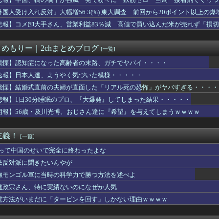
本代表、歴史的初勝利ならず…オーストラリアに逆転負け ８戦全敗
マスカット200房（40万円相当）を畑から盗んだ男を逮捕 ネッ...
外国人受け入れ反対」大幅増56.3(%) 東大調査 前回から20ポイント以上の爆
会、外国人審判を性接待で買収していた事が判明
悲報】コメ卸大手さん、営業利益83％減 高値で買い込んだ米が売れず「損
7）｢メリクリーー🎄｣ 【Pickup08082954】
きた 〜 【唯一の五輪メダルを日本に奪われるのか】外国人審判へ...
直前の夫婦が直面した「リアル死の恐怖」がヤバすぎる・・・・
とめもりー｜2chまとめブログ
[一覧]
工1年半の新築マンションで外壁テラスが落下という信じられない後...
なの出さんて」と大阪に上陸した某料理店に批判殺到、鹿児島の養鶏...
戦慄】認知症になった高齢者の末路、ガチでヤバイ・・・・
メディア「幻となった女性天皇。日本皇族に韓半島の男の血が入る可...
速報】日本人達、ようやく気づいた模様・・・・・
の約8兆9千億円要求へ…予算案で膨張、迎撃用無人機・AIなど導...
戦慄】結婚式直前の夫婦が直面した「リアル死の恐怖」がヤバすぎる・・・・
n「マンガ毎週末セール（50%還元）」アツいスポーツマンガ祭...
観に照らせば女性蔑視やルッキズム… 『落語』の世界もセリフ変更...
悲報】1日30分睡眠のプロ、『大爆発』してしまった結果・・・・・
優、浜ちゃんにイジられてから人生の歯車が狂いだしてしまうｗｗｗ...
朗報】56歳・及川光博、おじさん達に『希望』を与えてしまうｗｗｗｗ
昇を上回る賃上げを日本に定着させる」 →国家公務員月給3.51...
「軍都」復活？ 「日本を守る前に日常生活を守って」(東京新聞
”消費税1％表明も支持率初の6割切り…「賛成52％」の波紋【8...
主義！
[一覧]
高い論文数、中国が6年連続1位も… 自国引用が6割超 [8/...
ちゃん（84）、修学旅行生に「日本も原爆を持たないと負ける」と...
Vって中国のせいで完全に終わったよな
は赤信号でも右折できます」
民反対派に聞きたいんやが
ビニールハウスからシャインマスカット200房を盗んだ42歳無職...
強モンゴル軍に当時の科学力で勝つ方法を述べよ
地に10トンの支援物資を黙々と輸送。大げさプロパガンダ高市との...
ン、移民受け入れ反対派の若者にブチギレ「差別するなんて最低だ！...
達政宗さん、特に実績ないのになぜか人気
機事故で『搭乗者に日本人は居ない』という発表は嫌い。人間として...
電方法がいまだに「タービンを回す」しかない理由ｗｗｗｗ
を卒業しIT関連の企業に就職して1ヶ月半ほど経った結果ｗｗ
ンの菅野完氏、メルチュ折田社長に人殺しを連呼