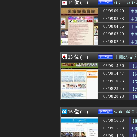
08/09 11:14
14 位 (→)
ジブリのタイト
/)；｀ω´
08/09 11:12
【超速報】靖國
08/09 09:20
中
08/09 11:12
お買い物マラソン
国
08/09 11:09
08/09 08:38
20代の女子社員
中
08/09 11:08
【悲報】ショート
時
08/08 04:36
中
08/09 11:03
【悲報】彫り師Yo
「
08/08 03:29
中
08/09 11:00
【ナゾロジー】
蔽
08/09 11:00
「楽だけど年収8
08/08 02:40
中
08/09 11:00
【悲報】彫り師さ
と
08/09 11:00
阿波おどりで女性
15 位 (→)
正義の見
08/09 15:36
【
08/09 14:47
【
け
08/09 10:23
【
し
08/08 23:25
【
08/08 20:28
【
16 位 (→)
watch＠
08/09 16:03
【
08/09 15:03
今
08/09 14:03
【