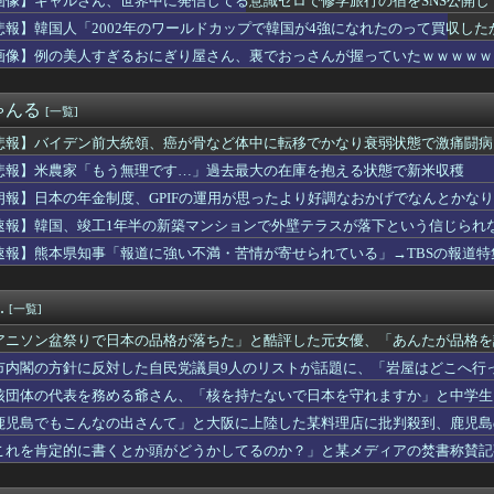
画像】ギャルさん、世界中に発信してる意識ゼロで修学旅行の宿をSNS公開してしまうｗ
ん、世界中に発信してる意識ゼロで修学旅行の宿をSNS公開してし...
悲報】韓国人「2002年のワールドカップで韓国が4強になれたのって買収した
均価格8万円超す メモリー価格高騰で
 〜 長崎に乗り込んで来たパヨク活動家「平和憲法守れ！中国と和...
画像】例の美人すぎるおにぎり屋さん、裏でおっさんが握っていたｗｗｗｗｗ
てある？」女の子「えっ///」 僕「食べきれなかったお菓子輪ゴ...
になった高齢者の末路、ガチでヤバイ・・・・
ゃんる
[一覧]
「もう無理です…」過去最大の在庫を抱える状態で新米収穫
反対した自民党議員9人のリストが話題に、「岩屋はどこへ行った？...
悲報】バイデン前大統領、癌が骨など体中に転移でかなり衰弱状態で激痛闘病
と大町市で土砂崩落 山中の道路が寸断 宿泊客や登山客など計40...
悲報】米農家「もう無理です…」過去最大の在庫を抱える状態で新米収穫
すぎるおにぎり屋さん、裏でおっさんが握っていたｗｗｗｗｗｗｗｗ...
で犯人が誰かは不明だが、私は日本人ではないと思う」 シャインマ...
朗報】日本の年金制度、GPIFの運用が思ったより好調なおかげでなんとかな
をキャンセルしました。身分証を提出してください」 X民「は？...
速報】韓国、竣工1年半の新築マンションで外壁テラスが落下という信じられ
2002年のワールドカップで韓国が4強になれたのって買収したか...
速報】熊本県知事「報道に強い不満・苦情が寄せられている」→TBSの報道特
核三原則「堅持している」 長崎平和祈念式典あいさつ全文
ちの子にはゲームは買い与えません。本だけで十分」→結果
ート 熊本地震で大分の温泉キャンセル相次ぐ 被害なしでも旅行先...
.
[一覧]
こく信者「高市総理に大勢のSP。税金の無駄遣いです」→『山上の...
員の男が約1億3500万円脱税
アニソン盆祭りで日本の品格が落ちた」と酷評した元女優、「あんたが品格を
効きが悪いと右往左往してた奴やが
い……
市内閣の方針に反対した自民党議員9人のリストが話題に、「岩屋はどこへ行
ト200房、畑から盗んだ疑い 岡山県警が男を逮捕 倉敷市 [...
減税に反対している自民党議員9人が判明ｗｗｗｗｗｗ
核団体の代表を務める爺さん、「核を持たないで日本を守れますか」と中学生
の価値だと思うんだけどなにか反論ある？
鹿児島でもこんなの出さんて」と大阪に上陸した某料理店に批判殺到、鹿児島
でカップヌードル詰め放題開催中
これを肯定的に書くとか頭がどうかしてるのか？」と某メディアの焚書称賛記
共産）、赤旗配達中に当て逃げ → 警察から連絡が来て宮古署を訪...
ういう話かと思ったら……
辞めてきたｗｗ
性接待”発覚で大揺れの韓国サッカー協会、当然『あの大会』につい...