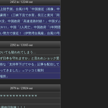
まとめたニュース
2452 in / 12244 out
NEWSまとめもりー｜2c...
上陸予測」台風15号「中国接近（画像」中
理想ちゃんねる
ふぇー速
で豪雨！（三峡下流で水害」長江と黄河「同
政経ワロスまとめニュース♪
水没」中国政府「高速道路封鎖！」中国ダム
watch＠２ちゃんねる
8/11」中国「2人死亡」中国政府「1年間隠
常識的に考えた
投資ちゃんねる
い勢力で接近！（伊勢湾台風級」台風13号
オレ的ゲーム速報＠刃
みそパンNEWS
2292 in / 13165 out
ついても疑われてしまう…
ず日本を守れますか」と言われショック受
俗な「支持率下げてやる」記事を配信して
ってきました」→ツッコミ殺到
場所」
2079 in / 23924 out
ｗｗｗｗｗｗｗｗｗｗｗｗ
り最終日到来！！！