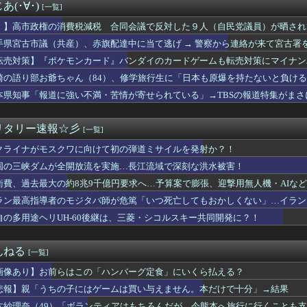
が全開放流。長江流域で深刻な洪水被害
(･∀･)
[一覧]
ーツにすがる必要がないから 〜 【卓球WTT横浜】 日本勢3人...
分睡眠のプロ、『大爆発』してしまった結果・・・・・
！】高市政権の消費税減税 合同会議で反対した９人（自民党議員）が晒され
事「報道に強い不満・苦情が寄せられている」→TBSの報道特集が...
手県宮古市議（共産）、赤旗配達中に当て逃げ → 警察から連絡が来て宮古署
書くとか頭がどうかしてるのか？」と某メディアの焚書称賛記事にツ...
転売対策】『ポケモンカード』バンダイのカードゲームも転売対策にマイナン
ラックコーヒー飲めｗｗｗｗｗｗｗｗｗｗｗｗｗ
、公式大会にも「効果バツグン」
家のステーキ定食、1500円ｗｗｗｗｗ
崎の語り部お爺ちゃん（84）、修学旅行生に「日本も原爆を持たないと負ける
演の「踊る大捜査線」スピンオフドラマ、正式に中止との報道
中学生に「核を持たないで日本を守れますか」と問われ危機感
本県知事「報道に強い不満・苦情が寄せられている」→TBSの報道特集がまさ
者の食生活、改善急務＝調理できず「パン飽き飽き」―断水なお３万...
三市同時花火」開催中止を発表 今後の対応は「法的専門家への相談...
とし物 養豚品種が輸送中に落下か 預かる動物病院「早く持ち主見...
リタリー速報☆彡
[一覧]
のモジタバ師が危篤「いつ死亡してもおかしくない」…イラン大統領...
クライナがモスクワに向けて初の弾道ミサイルを発射か？！
ってる。
「商品を手に持って水着お姉さんがにっこり」を撮影、だがお姉さん...
国の三峡ダムが全開放流を実施…長江流域で深刻な洪水被害！
しの汚い足で広島の土を踏むな！」→広島県民「お前らの方が汚いん...
衛費、過去最大の約8兆9千億円要求へ…予算案で膨張、迎撃用無人機・AIな
ブ姿の秋田県幹部職員による記者会見問題、ラブホテルからの参加だ...
マヨネーズが世界にバレる・・・
ラン最高指導者のモジタバ師が危篤「いつ死亡してもおかしくない」…イラン
です」靖国神社、境内におけるコスプレや軍装の禁止を発表
自の多用途ヘリUH-60後継は、三菱・シコルスキー共同開発に？！
優の晩年があまりにも寂しすぎる！と話題に、自身の子供を餓死する...
に強い不満・苦情が寄せられている」→TBSの報道特集がまさにそ...
ないだろ 〜 【朝鮮日報】海外では人気なのに…韓国国内で消えゆ...
んねる
[一覧]
027年はスマホのラインナップを倍増させる計画 6機種投入か
画像あり】お前らはこの「ハンバーグ定食」にいくら払える？
・及川光博、おじさん達に『希望』を与えてしまうｗｗｗｗ
の猛暑で被災に苦しむ熊本の被災地からエアコン室外機を窃盗する極...
悲報】親「うちの子にはゲームは買い与えません。本だけで十分」→結果
慮が足りない！』へずまりゅう氏の豚汁炊き出しに各所に苦情殺到 ...
木紗理奈（49）「ボランティアはもちろんだが、今熊本へ旅行に行くことも