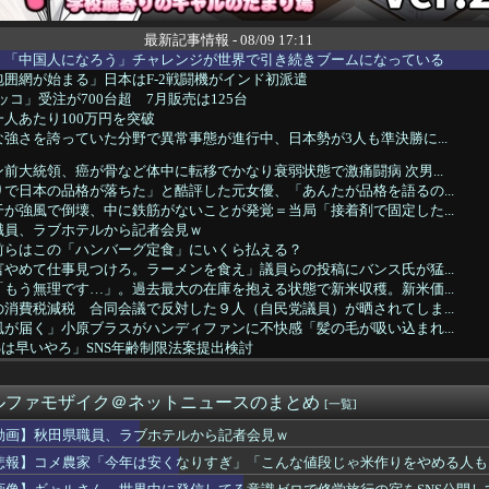
最新記事情報 - 08/09 17:11
】「中国人になろう」チャレンジが世界で引き続きブームになっている
囲網が始まる」日本はF-2戦闘機がインド初派遣
ッコ」受注が700台超 7月販売は125台
人あたり100万円を突破
強さを誇っていた分野で異常事態が進行中、日本勢が3人も準決勝に...
前大統領、癌が骨など体中に転移でかなり衰弱状態で激痛闘病 次男...
で日本の品格が落ちた」と酷評した元女優、「あんたが品格を語るの...
が強風で倒壊、中に鉄筋がないことが発覚＝当局「接着剤で固定した...
職員、ラブホテルから記者会見ｗ
前らはこの「ハンバーグ定食」にいくら払える？
やめて仕事見つけろ。ラーメンを食え」議員らの投稿にバンス氏が猛...
もう無理です…」。過去最大の在庫を抱える状態で新米収穫。新米価...
消費税減税 合同会議で反対した９人（自民党議員）が晒されてしま...
が届く」小原ブラスがハンディファンに不快感「髪の毛が吸い込まれ...
Sは早いやろ」SNS年齢制限法案提出検討
eストア｢GANTZ 全巻100円セール｣と｢3日間限定ス...
定食1500円
ルファモザイク＠ネットニュースのまとめ
然災害は止められないが、戦争はめられる』イオンモール熊本で被災...
[一覧]
スクワに向けて初の弾道ミサイルを発射か？！
動画】秋田県職員、ラブホテルから記者会見ｗ
見る量刑7年の重さ、殺してしまい傷害致死罪を狙う方が量刑的には...
悲報】コメ農家「今年は安くなりすぎ」「こんな値段じゃ米作りをやめる人も
「今年は安くなりすぎ」「こんな値段じゃ米作りをやめる人も多くな...
”消費税1％表明も支持率初の6割切り…「賛成52％」の波紋【8...