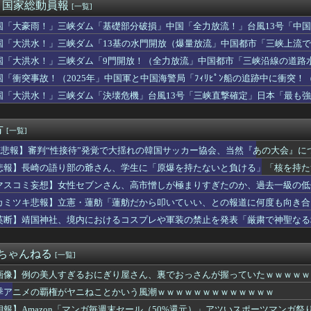
ルを混ぜて一番面白いやつが優勝
)＜国家総動員報
[一覧]
神社、ようやく気づくｗｗｗｗｗｗｗｗｗｗ
国「大豪雨！」三峡ダム「基礎部分破損」中国「全力放流！」台風13号「中国
中の楽天市場､野球･サッカーW勝利でポイント3倍を開始
「台風同時上陸！（穀物生産が壊滅危機」→
に給料42万出したったwww
国「大洪水！」三峡ダム「13基の水門開放（爆量放流」中国都市「三峡上流
スリーパー堀大輔さん、多数の誹謗中傷で涙が止まらなくなってしま...
氾濫危機」台風13号「中国本土上陸（画像」→
国「大洪水！」三峡ダム「9門開放！（全力放流」中国都市「三峡沿線の道路
uTuber「タトゥー入れてる奴は全員バカです。すごい民度低...
緊急放流に合わせて開門（土砂崩れ発生」→
国「衝突事故！（2025年」中国軍と中国海警局「ﾌｨﾘﾋﾟﾝ船の追跡中に衝突！（
野生では史上初「ホッキョクダンゴイカ」の撮影に成功
」日本「隠蔽された事実報道！（2026年」→
00万超える仕事」がこれらしいｗｗｗｗｗ
国「大洪水！」三峡ダム「決壊危機」台風13号「三峡直撃確定」日本「最も強
ん、ぶちまける「タトゥー入れてるヤツ全員バカです」「すごい民度...
15号「中国本土でぶつかり合う（前代未聞」→
の体強調した無断動画拡散、憤る踊り手「悲しいし気持ち悪い」…悪...
方
[一覧]
K悲報】審判“性接待”発覚で大揺れの韓国サッカー協会、当然『あの大会』に
悲報】長崎の語り部の爺さん、学生に「原爆を持たないと負ける」「核を持た
る…西日本新聞社説「愚かな核抑止論を許さぬ」
マスコミ妄想】女性セブンさん、高市憎しが極まりすぎたのか、過去一級の低
まう 想像の10倍低俗
カミツキ悲報】立憲・蓮舫「蓮舫だから叩いていい、との報道に何度も向き合
英断】靖国神社、境内におけるコスプレや軍装の禁止を発表「厳粛で神聖なる
２ちゃんねる
[一覧]
画像】例の美人すぎるおにぎり屋さん、裏でおっさんが握っていたｗｗｗｗｗ
季アニメの覇権がヤニねことかいう風潮ｗｗｗｗｗｗｗｗｗｗｗｗｗ
朗報】Amazon「マンガ毎週末セール（50%還元）」アツいスポーツマンガ祭