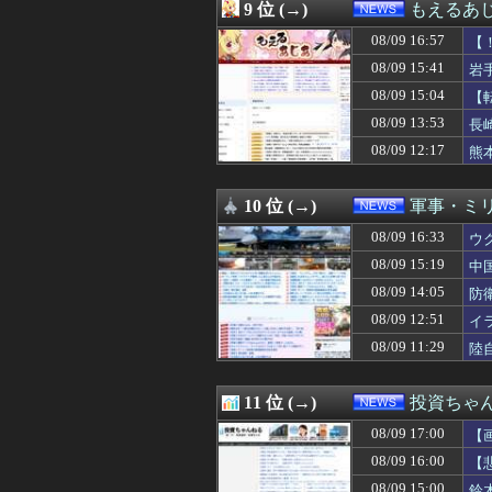
08/09 13:29
中国、三峡ダム
9 位 (→)
もえるあじあ
08/09 13:15
豊かになるとスポ
08/09 16:57
08/09 13:12
【悲報】1日30
【
08/09 13:10
【速報】熊本県知
08/09 15:41
岩
08/09 13:09
「これを肯定的に
08/09 15:04
【
08/09 13:03
痩せたい奴はブ
証
08/09 13:00
【画像あり】吉野
08/09 13:53
長
08/09 13:00
佐藤二朗さん主
も
08/09 12:17
熊
08/09 13:00
【熊本地震】避難
08/09 13:00
【滋賀】「琵琶湖
08/09 12:55
高速道に子豚の落
10 位 (→)
軍事・ミ
08/09 12:51
イラン最高指導者
08/09 16:33
ウ
08/09 12:51
元カレ4年ひきず
08/09 12:49
会社のカメラ部で
08/09 15:19
中
08/09 12:42
パヨク集団「人殺
08/09 14:05
防
08/09 12:40
【速報】バスロー
08/09 12:35
08/09 12:51
【悲報】日本の
イ
08/09 12:29
「神聖なる場所
08/09 11:29
陸
08/09 12:19
昭和を代表する女
08/09 12:17
熊本県知事「報道
08/09 12:15
イヤ、人気なんて
11 位 (→)
投資ちゃ
08/09 12:13
Nothing､2
08/09 17:00
【
08/09 12:12
【朗報】56歳
08/09 12:10
【火事場泥棒】こ
08/09 16:00
【
08/09 12:08
【悲報】『宗教配
08/09 15:00
鈴