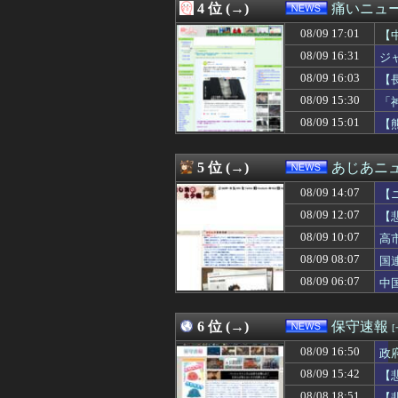
4 位 (→)
痛いニュース
08/09 15:32
【画像】例の美人
08/09 15:30
「神聖なる場所
08/09 17:01
【
08/09 15:29
認知症の高齢者の
08/09 16:31
ジ
08/09 15:19
中国の三峡ダム
08/09 16:03
08/09 15:15
停波すべき 〜 
【
08/09 15:13
【悲報】全席指定
れ
08/09 15:30
「
08/09 15:12
【速報】日本人
08/09 15:01
【
08/09 15:10
【朗報】日本の年
（
08/09 15:09
反核団体の代表を
08/09 15:08
【神対応】？「あ
5 位 (→)
あじあニ
08/09 15:05
EVって中国のせ
08/09 15:04
【転売対策】『ポ
08/09 14:07
【
08/09 15:03
今季アニメの覇
08/09 12:07
【
08/09 15:01
【熊本地震】車中
08/09 10:07
08/09 15:00
鈴木紗理奈（49
高
08/09 15:00
【悲報】高市首
08/09 08:07
国
08/09 15:00
【悲報】高市総
08/09 06:07
中
08/09 15:00
なぜ今、熊本で
08/09 15:00
”サ終” 相次ぐ
08/09 14:59
【悲報】タトゥ
6 位 (→)
保守速報
08/09 14:55
産経新聞 佐渡金
08/09 14:47
【悲報】長崎の語
08/09 16:50
政
08/09 14:40
長崎に乗り込ん
08/09 15:42
【
08/09 14:33
よく民主党って
08/08 18:51
【