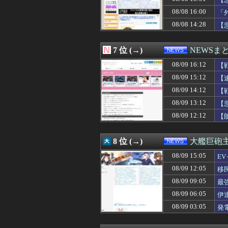
08/09 14:31
【ラグビー】日
08/09 14:30
【悲報】シャイン
08/08 16:00
「
08/09 14:29
韓国サッカー協
08/08 14:28
【
08/09 14:20
【画像】井口裕香（3
08/09 14:15
永久追放が見えて
08/09 14:12
【戦慄】結婚式
7 位 (→)
NEWSま
08/09 14:10
【速報】韓国、竣
08/09 14:09
08/09 16:12
「鹿児島でもこん
【
08/09 14:07
【ニュース】韓国
08/09 15:12
【
08/09 14:05
防衛費、過去最大
08/09 14:12
【
08/09 14:03
【朗報】Amazo
08/09 14:01
【芸能】今の価値
08/09 13:12
【
08/09 14:00
ルビィちゃんの声
08/09 12:12
【
08/09 14:00
高市総理「物価上
08/09 14:00
なぜ今、熊本で
08/09 14:00
“高市総理の悲願
8 位 (→)
大艦巨砲
08/09 13:55
毎日新聞 注目度の
08/09 15:05
08/09 13:53
長崎の語り部お爺
E
08/09 13:44
中国人「中国で
08/09 12:05
移
08/09 13:41
岡山県久米南町の
08/09 09:05
最
08/09 13:40
中国、熊本の被災
08/09 13:38
【悲報】ホリエモ
08/09 06:05
伊
08/09 13:38
【赤っ恥】「航空
08/09 03:05
発
08/09 13:34
3年間の無職生活
08/09 13:31
立憲民主ブレー