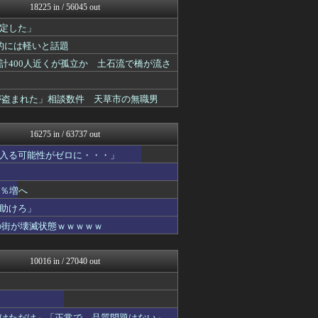
18225 in / 56045 out
アルファルファモザイク＠ネ...
痛いニュース(ﾉ∀`)
定した」
日本第一！ニュース録
的には軽いと話題
軍事・ミリタリー速報☆彡
反日愚国 恨寓瘻
計400人近くが孤立か 土石流で橋が流さ
理想ちゃんねる
NEWSまとめもりー｜2c...
が盗まれた」相談数件 天草市の無職男
おーるじゃんる
U-1 NEWS.
政経ワロスまとめニュース♪
16275 in / 63737 out
大艦巨砲主義！
もえるあじあ(･∀･)
入る可能性がゼロに・・・」
watch＠２ちゃんねる
痛いニュース(ﾉ∀`)
1％増へ
投資ちゃんねる
オレ的ゲーム速報＠刃
助けろ」
アルファルファモザイク＠ネ...
の街が壊滅状態ｗｗｗｗｗ
みそパンNEWS
常識的に考えた
まとめたニュース
10016 in / 27040 out
国難にあってもの申す！！
正義の見方
にゅーすアルー！
ふぇー速
けただけ」「正常で、品質問題はない」