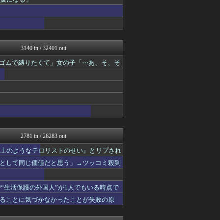
あじあニュースちゃんねる
FX2ちゃんねる｜投資系ま...
大艦巨砲主義！
ふぇー速
watch＠２ちゃんねる
まとめたニュース
3140 in / 32401 out
常識的に考えた
輪ゴムで縛りたくて」女の子「⋯あ、そ、そ
ニュース30over
投資ちゃんねる
黒マッチョニュース
オレ的ゲーム速報＠刃
みそパンNEWS
ネトウヨにゅーす
国難にあってもの申す！！
ゆめ痛 -自動車まとめブロ...
にゅーすアルー！
2781 in / 26283 out
オレ的ゲーム速報＠刃
山上のようなテロリストのせい』とリプされ
おーるじゃんる
もえるあじあ(･∀･)
として同じ価値だと思う」→ツッコミ殺到
ふぇー速
軍事・ミリタリー速報☆彡
“生活保護の外国人”が1人でもいる時点で
日本第一！ニュース録
オレ的ゲーム速報＠刃
ることに気づかなかったことが失敗の原
キムチ速報
反日愚国 恨寓瘻