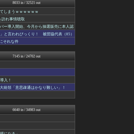
日本第一！ニュース録
8033 in / 32521 out
反日愚国 恨寓瘻
てしまうｗｗｗｗｗｗ
NEWSまとめもりー｜2c...
おーるじゃんる
を訪れ事情聴取
U-1 NEWS.
バー導入開始、今月から抽選販売に本人認
watch＠２ちゃんねる
投資ちゃんねる
」と言われびっくり！ 被団協代表（85）
オレ的ゲーム速報＠刃
にそれな件
常識的に考えた
みそパンNEWS
国難にあってもの申す！！
7145 in / 24702 out
軍事・ミリタリー速報☆彡
まとめたニュース
U-1 NEWS.
ゴタゴタシタニュース
ど導入！
おーるじゃんる
ニュース30over
大統領「意思疎通はかなり難しい」！
日本第一！ニュース録
U-1 NEWS.
もえるあじあ(･∀･)
反日愚国 恨寓瘻
6640 in / 34983 out
理想ちゃんねる
NEWSまとめもりー｜2c...
おーるじゃんる
政経ワロスまとめニュース♪
支援になる」