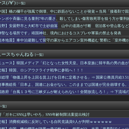
(ﾉ∀`)
[一覧]
すぎるおにぎり屋さん、裏でおっさんが握っていたｗｗｗｗｗｗｗｗ...
です」靖国神社、境内におけるコスプレや軍装の禁止を発表
中国】橋の欄干が強風で倒壊、中に鉄筋がないことが発覚＝当局「接着剤で固
資産260兆円が狙われている！ 「被害者の8割がだまされた認識...
ャンポケ斉藤に見る量刑7年の重さ、殺してしまい傷害致死罪を狙う方が量刑
が全開放流を実施…長江流域で深刻な洪水被害！
熊本県知事「報道に強い不満・苦情が寄せられている」→TBSの報...
長野】安曇野市と大町市で土砂崩落 山中の道路が寸断 宿泊客や登山客など
･事前販売制｢琵琶湖三市同時花火大会｣が中止を発表 詐欺の可能...
たとの情報も
神聖なる場所です」靖国神社、境内におけるコスプレや軍装の禁止を発表
達、ようやく気づいた模様・・・・・
熊本地震】車中泊避難して留守の家からエアコン室外機盗む 警察に「室外機
金制度、GPIFの運用が思ったより好調なおかげでなんとかなりそ...
47）逮捕
務める爺さん、「核を持たないで日本を守れますか」と中学生に詰問...
なたのせいで神戸が反中イメージになって中国人が来なくなる！」 ...
ュースちゃんねる
[一覧]
いで完全に終わったよな
ケモンカード』バンダイのカードゲームも転売対策にマイナンバー導...
ニュース】韓国メディア「幻となった女性天皇。日本皇族に韓半島の男の血が
権がヤニねことかいう風潮ｗｗｗｗｗｗｗｗｗｗｗｗｗ
悲報】韓国、ロシアウクライナ戦争に参戦へ！！！
泊避難して留守の家からエアコン室外機盗む 警察に「室外機が盗ま...
）「ボランティアはもちろんだが、今熊本へ旅行に行くことも支援に...
市総理「物価上昇を上回る賃上げを日本に定着させる」⇒ 国家公務員月給3.5
相、もはやマッサージを受けただけで叩かれてしまう
連事務総長「日本よ、国連にお金がない。このままでは国連が完全崩壊する。
理の悲願「消費税1％」表明も支持率初の6割切り
国政府「台風１３号に三峡ダムが耐えられない！全開放流しろ！」⇒ 下流域
「軍都」復活？ 「日本を守る前に日常生活を守って」(東京新聞
スマホゲーム、倒産も急増 過去最多ペースで推移 「当たれば一攫...
ー擁護してる反社、味方から背中を刺される
[一覧]
山、韓国は反日を持ち込むな ［8/9］
り部の爺さん、学生に「原爆を持たないと負ける」「核を持たず日本...
府「ガキにSNSは早いやろ」SNS年齢制限法案提出検討
で来たパヨク活動家「平和憲法守れ！中国と和解せよ！」
悲報】消費税減税に反対している自民党議員9人が判明ｗｗｗｗｗｗ
政権奪取できたよな
悲報】中国、橋の欄干が強風一発で粉々に 鉄筋ゼロ 当局「接着剤でくっつ