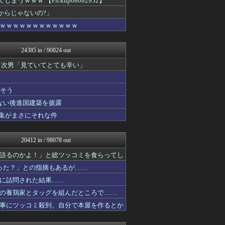
ｗｗ 【Pickup08082952】
アルファルファモザイク＠ネ...
からじゃないの?」
かせまと！
ｗｗｗｗｗｗｗｗｗｗｗｗ
反日愚国 恨寓瘻
まとめたニュース
NEWSまとめもりー｜2c...
24385 in / 90824 out
おーるじゃんる
U-1 NEWS.
 次男「見ていてとても辛い」
痛いニュース(ﾉ∀`)
watch＠２ちゃんねる
とりのまるやき（保守）
りそう
オレ的ゲーム速報＠刃
ない後進国建築を披露
アルファルファモザイク＠ネ...
集がまさにそれな件
黒マッチョニュース
投資ちゃんねる
常識的に考えた
20412 in / 98078 out
モナニュース
みそパンNEWS
語るのかよ！」と総ツッコミを食らってし
かせまと！
った？」との指摘もあるが……
国難にあってもの申す！！
保守速報
に詰問された結果……
ふぇー速
の養鶏家とタッグを組んだところで……
かせまと！
事にツッコミ殺到、自分で本屋を作るとか
もえるあじあ(･∀･)
ふぇー速
正義の見方