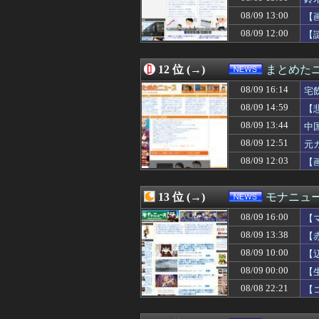
08/09 12:07
【悲報】韓国、
08/09 13:00
08/09 12:06
芸能人 「車の任
【
08/09 12:05
移民反対派に聞
08/09 12:00
【
08/09 12:03
40℃の熱出して
08/09 12:03
【朗報】アニメ
08/09 12:03
【画像】田んぼ
12 位 (→)
まとめた
08/09 12:00
【消費税率1％】
08/09 16:14
宅
08/09 12:00
【悲報】ファン
っか
08/09 12:00
【謎】女「43
08/09 14:59
【
08/09 12:00
“高市総理の悲願
08/09 13:44
中
08/09 12:00
「いいとも」出演
08/09 12:51
08/09 12:00
【岡山】シャイン
元
08/09 12:00
【為替】介入き
08/09 12:03
【
08/09 11:55
熊本地震、車中泊
08/09 11:50
BYDの軽EV「ラ
08/09 11:40
中国系住民を同化
13 位 (→)
モナニュ
08/09 11:40
新聞「被災地の熊
08/09 16:00
【
08/09 11:40
【悲報】週刊誌、
「
08/09 11:39
隅田川花火大会、
08/09 13:38
【
08/09 11:33
公務員生活保護
も
08/09 10:00
【
08/09 11:29
陸自の多用途ヘリ
08/09 00:00
【
08/09 11:29
夏のボーナス、一
お
08/09 11:20
『テコンダー朴』最
08/08 22:21
【
08/09 11:20
【朝鮮日報】海
因
08/09 11:15
ありもしない強制