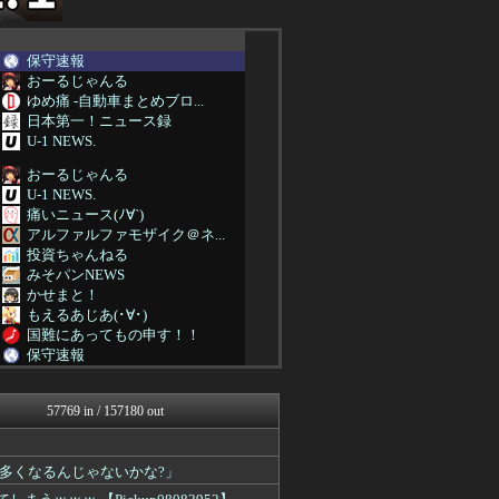
保守速報
おーるじゃんる
ゆめ痛 -自動車まとめブロ...
日本第一！ニュース録
U-1 NEWS.
おーるじゃんる
U-1 NEWS.
痛いニュース(ﾉ∀`)
アルファルファモザイク＠ネ...
投資ちゃんねる
みそパンNEWS
かせまと！
もえるあじあ(･∀･)
国難にあってもの申す！！
保守速報
理想ちゃんねる
かせまと！
57769 in / 157180 out
政経ワロスまとめニュース♪
軍事・ミリタリー速報☆彡
痛いニュース(ﾉ∀`)
多くなるんじゃないかな?」
アルファルファモザイク＠ネ...
日本第一！ニュース録