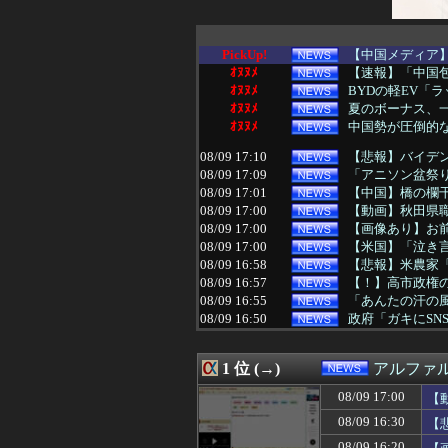
PickUp!
【中国メディア
ｵﾇﾇﾒ
【速報】「中国包
ｵﾇﾇﾒ
BYDの軽EV「ラ
ｵﾇﾇﾒ
夏のボーナス、一
ｵﾇﾇﾒ
中国勢が圧倒的な
08/09 17:10
【悲報】バイデン
08/09 17:09
「アニソン盆祭り
08/09 17:01
【中国】橋の欄干
08/09 17:00
【動画】秋田県
08/09 17:00
【画像あり】お
08/09 17:00
【米国】「泣き言
08/09 16:58
【悲報】米農家「
08/09 16:57
【！】高市政権の
08/09 16:55
「あんたの汗の風
08/09 16:50
政府「ガキにSN
08/09 16:41
【セール】Kindl
08/09 16:39
吉野家のステーキ
1 位 (→)
アルファ
08/09 16:38
【毎日新聞】『自
08/09 16:33
ウクライナがモ
08/09 17:00
【
08/09 16:31
ジャンポケ斉藤に
08/09 16:30
【
08/09 16:30
【悲報】コメ農家
08/09 16:29
”高市総理の悲願
08/09 16:20