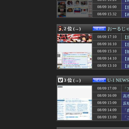
【
08/09 16:20
【画像】ギャルさ
08/09 16:00
【
08/09 16:16
スマホ端末、平
08/09 15:32
08/09 16:15
隠そうともしない
【
08/09 16:14
宅飲み僕「ゴムっ
08/09 16:12
【戦慄】認知症
2 位 (→)
おーるじ
08/09 16:10
【悲報】米農家
08/09 16:09
高市内閣の方針に
08/09 17:10
【
08/09 16:03
【長野】安曇野市
08/09 16:10
【
08/09 16:03
【画像】例の美人
08/09 16:03
百田尚樹「現時点
08/09 15:10
【
08/09 16:00
Amazon「注文
08/09 14:10
【
08/09 16:00
【悲報】韓国人「
08/09 13:10
【
08/09 16:00
【高市総理】非
08/09 16:00
【悲報】親「う
08/09 16:00
【お盆休み】スタ
3 位 (→)
U-1 NEWS
08/09 16:00
【マジキチ】ゆう
08/09 16:00
【速報】税務署職
08/09 17:09
「
08/09 15:58
先日エアコンの
ま
08/09 16:09
高
08/09 15:55
シャインマスカッ
08/09 15:42
08/09 15:09
【悲報】消費税
反
08/09 15:41
学歴の高さ＝人
08/09 14:09
「
08/09 15:41
【画像】イオン
08/09 13:09
「
08/09 15:41
岩手県宮古市議（
そ
08/09 15:38
ついさっき会社
08/09 15:36
【K悲報】審判“