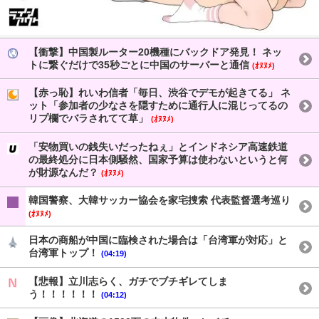
【衝撃】中国製ルーター20機種にバックドア発見！ ネッ
トに繋ぐだけで35秒ごとに中国のサーバーと通信
(ｵﾇﾇﾒ)
【赤っ恥】れいわ信者「毎日、渋谷でデモが起きてる」 ネ
ット「参加者の少なさを隠すために通行人に混じってるの
リプ欄でバラされてて草」
(ｵﾇﾇﾒ)
「安物買いの銭失いだったねぇ」とインドネシア高速鉄道
の最終処分に日本側騒然、国家予算は使わないというと何
が財源なんだ？
(ｵﾇﾇﾒ)
韓国警察、大韓サッカー協会を家宅捜索 代表監督選考巡り
(ｵﾇﾇﾒ)
日本の商船が中国に臨検された場合は「台湾軍が対応」と
台湾軍トップ！
(04:19)
【悲報】立川志らく、ガチでブチギレてしま
う！！！！！！
(04:12)