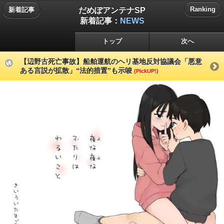
だめぽアンテナSP
Ranking
新着記事
新着記事：
NEWS
トップ
次へ
【辺野古死亡事故】船舶運航のヘリ基地反対協議会「悪意
ある言説が拡散」“法的措置”も示唆
(PickUP!)