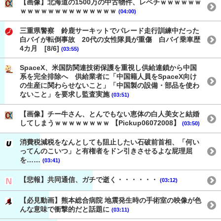
【画像】北海道の1500万の中古物件、レベチｗｗｗｗｗｗ
ｗｗｗｗｗｗｗｗｗｗｗｗｗｗ
(04:00)
三重県警察 鈴鹿サーキットでパレード走行訓練中だった
白バイが転倒事故 20代の女性隊員が重傷 白バイ乗車歴
4カ月 [8/6]
(03:55)
SpaceX、米国防関連技術保護を重視し供給連鎖から中国
系を完全排除へ 供給業者に「中国籍人員をSpaceX向け
の生産に関わらせないこと」「中国製の設備・部品を使わ
ないこと」を要求し監査実施
(03:51)
【画像】チー牛さん、とんでもない恵体の白人美女と結婚
してしまうｗｗｗｗｗｗｗｗ 【Pickup06072008】
(03:50)
消費税減税をなんとしても阻止したい石破前首相、「何い
ってんのこいつ」と有権者をドン引きさせるよな屁理屈
を……
(03:41)
【悲報】共同通信、ガチで逝く・・・・・・
(03:12)
【必見動画】熊本総合病院 地震発生時の手術室の映像が色
んな意味で衝撃的だと話題に
(03:11)