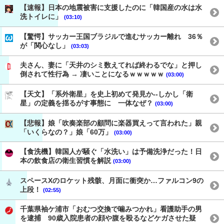
【速報】日本の地震被害に支援したのに「韓国産の水は水
洗トイレに」
(03:10)
【驚愕】サッカー王国ブラジルで進むサッカー離れ 36％
が「関心なし」
(03:03)
夫さん、妻に「天井のシミ数えてれば終わるでな」と押し
倒されて性行為 → 凄いことになるｗｗｗｗｗ
(03:00)
【天文】「系外衛星」を史上初めて発見か--しかし「衛
星」の定義を揺るがす事態に 一体なぜ？
(03:00)
【悲報】娘「吹奏楽部の顧問に楽器買えって言われた」親
「いくらなの？」娘「60万」
(03:00)
【食洗機】韓国人が騒ぐ「水洗い」は予備洗浄だった！日
本の飲食店の衛生習慣を解説
(03:00)
スペースXのロケット残骸、月面に衝突か…ファルコン9の
上段！
(02:55)
千葉県袖ケ浦市「おむつ交換で噛みつかれ」看護助手の男
を逮捕 90歳入院患者の顔や腹を殴るなどケガさせた疑