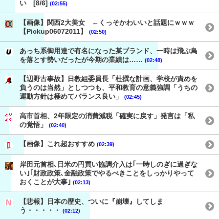
い [8/6]
(02:55)
【画像】関西2大美女 ←くっそかわいいと話題にｗｗｗ
【Pickup06072011】
(02:50)
あっち系御用達で有名になった某ブランド、一時は飛ぶ鳥
を落とす勢いだったが今期の業績は……
(02:48)
【辺野古事故】日教組委員長「杜撰な計画、学校が責めを
負うのは当然」としつつも、平和教育の意義強調「うちの
運動方針は極めてバランス良い」
(02:45)
高市首相、2年限定の消費減税「確実に戻す」発言は「私
の覚悟」
(02:40)
【画像】これ超おすすめ
(02:39)
岸田元首相､日米の円買い協調介入は｢一時しのぎに過ぎな
い｣｢財政政策､金融政策でやるべきことをしっかりやって
おくことが大事｣
(02:13)
【悲報】日本の歴史、ついに『崩壊』してしま
う・・・・・
(02:12)