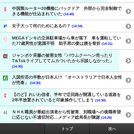
中国製ルーター20機種にバックドア 外部から完全制御で
きる機能が仕込まれていた
(14:40)
女子大って何のためにあるの？
(14:34)
MEGAドンキの立体駐車場から車が落下 車を運転してい
た77歳男性が意識不明 助手席の妻は腰を骨折
(14:31)
ジャンポケ斉藤の被害女性「バウムクーヘン売ったり
TikTokライブしててムカついたから示談しなかった」
(14:30)
入国拒否の半数が日本人!? 「オーストラリアで日本人女性
が売春」
(14:30)
【のど】れいわ信者、半年で迂回路が開通している道路を
2年半放置されていると印象操作してしまう
(14:30)
ＮＨＫ職員が番組出演者から性被害、別職場への復職希望
に応じない不適切対応…メディア総局長が陳謝
(14:29)
トップ
次へ