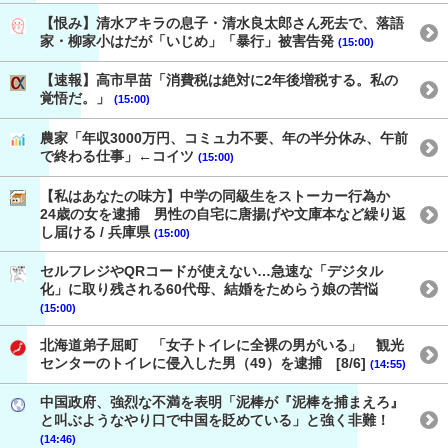
【恨み】清水アキラの息子・清水良太郎さん死去で、落語
家・柳家小はだが「いじめ」「暴行」被害告発
(15:00)
【速報】高市早苗「消費税は絶対に2年後増税する。私の
覚悟だ。」
(15:00)
農家「年収3000万円、コミュ力不要、年の半分休み、午前
で終わる仕事」←コイツ
(15:00)
【私はあなたの味方】中学の同級生をストーカー行為か
24歳の女を逮捕 男性の自宅に唐揚げや文庫本など繰り返
し届ける / 兵庫県
(15:00)
セルフレジやQRコードが使えない…急速な「デジタル
化」に取り残される60代母、結婚をためらう娘の苦悩
(15:00)
北海道弟子屈町 「女子トイレに全裸の男がいる」 観光
センターのトイレに侵入した男（49）を逮捕 [8/6]
(14:55)
中国政府、強烈な不満を表明「泥棒が『泥棒を捕まえろ』
と叫ぶようなやり口で中国を貶めている」と強く非難！
(14:46)