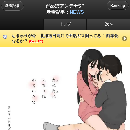
だめぽアンテナSP
Ranking
新着記事
新着記事：
NEWS
トップ
次へ
ちきゅうが今、北海道日高沖で天然ガス掘ってる！ 商業化
なるか？
(PickUP!)