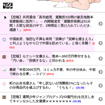
【悲報】共同通信「高市総理、避難所3分間の被災地熊本
視察動画に批判！」 → 内閣報道官「避難所視察は51分
間！大変な状況の中で、1時間近く受け入れていただき、
感謝！」
(ｵﾇﾇﾒ)
中国政府、強烈な不満を表明「泥棒が『泥棒を捕まえろ』
と叫ぶようなやり口で中国を貶めている」と強く非難！
(ｵ
ﾇﾇﾒ)
【悲報】セクシー女優さん、熊本へ300万円寄付するも
「汚い金」「投稿するな」と叩かれる
(ｵﾇﾇﾒ)
農家「年収3000万円、コミュ力不要、年の半分休み、午前
で終わる仕事」←コイツ
(ｵﾇﾇﾒ)
町のお弁当屋さん「申し訳ないが消費税1%になったらそ
の分商品代を値上げするわ」 「うちも！」
(15:30)
【悲報】週間少年ジャンプのグッズ(43億円分)を注文し全
てキャンセルした女逮捕ｗｗｗｗｗｗｗｗ
(15:30)