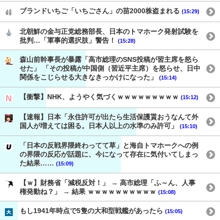
ブランドいちご「いちごさん」の苗2000株盗まれる
(15:29)
北朝鮮の金与正党総務部長、日本のトマホーク発射試験を
批判…「軍事的選択肢」警告！
(15:28)
森山前幹事長が暴露「高市総理のSNS投稿が習主席を怒ら
せた」 「その投稿が中国側（習近平主席）を怒らせ、日中
関係をこじらせる大きなきっかけになった」
(15:14)
【衝撃】NHK、ようやく気づくｗｗｗｗｗｗｗｗｗ
(15:12)
【速報】日本「永住許可が出たら生活保護貰おうなんて外
国人が増えては困る。日本人以上の水準のみ許可」
(15:10)
「日本の反戦界隈終わってて草」と海自トマホークへの例
の界隈の反応が話題に、今になって存在に気付いてしまっ
た結果……
(15:09)
【ｗ】財務省「減税反対！」 → 高市総理「ふ～ん、人事
権発動ね？」 → 結果 ｗｗｗｗｗｗｗｗｗｗ
(15:08)
もし1941年時点で5隻の大和型戦艦があったら
(15:05)