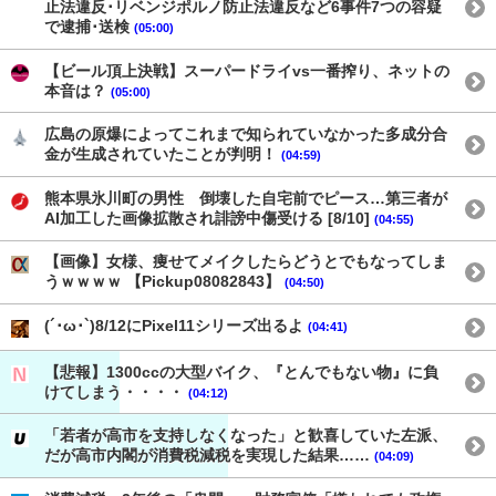
止法違反･リベンジポルノ防止法違反など6事件7つの容疑
で逮捕･送検
(05:00)
【ビール頂上決戦】スーパードライvs一番搾り、ネットの
本音は？
(05:00)
広島の原爆によってこれまで知られていなかった多成分合
金が生成されていたことが判明！
(04:59)
熊本県氷川町の男性 倒壊した自宅前でピース…第三者が
AI加工した画像拡散され誹謗中傷受ける [8/10]
(04:55)
【画像】女様、痩せてメイクしたらどうとでもなってしま
うｗｗｗｗ 【Pickup08082843】
(04:50)
(´･ω･`)8/12にPixel11シリーズ出るよ
(04:41)
【悲報】1300ccの大型バイク、『とんでもない物』に負
けてしまう・・・・
(04:12)
「若者が高市を支持しなくなった」と歓喜していた左派、
だが高市内閣が消費税減税を実現した結果……
(04:09)