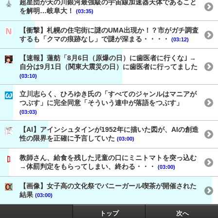
超星団が天の川銀河最強級の宇宙線加速器天体であること
を解明…岐阜大！
(03:35)
【衝撃】札幌の住宅街に謎のUMA出現か！？市がガチ調査
するも「クマの痕跡なし」で謎が深まる・・・・
(03:12)
【速報】蓮舫「8月6日（原爆の日）に歯医者に行くな｣ →
自分は9月1日（関東大震災の日）に歯医者に行ってました
(03:10)
立川志らく、ひろゆき氏の「すべてのジャンルはマニアが
つぶす」に完全同意「そういう連中が落語をつぶす」
(03:03)
【AI】アインシュタインが1952年に描いた図が、AIの創造
性の限界を正確に予言していた
(03:00)
教師さん、給食を残した児童の口にミニトマトを突っ込む
→体罰判定をもらってしまい、終わる・・・
(03:00)
【画像】女子高の文化祭でバニーガール喫茶が開催された
結果
(03:00)
トップ
次へ