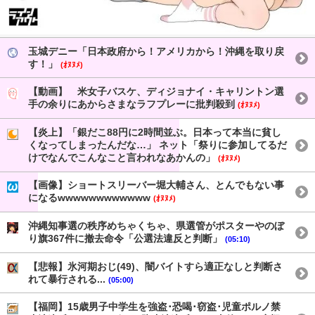
玉城デニー「日本政府から！アメリカから！沖縄を取り戻
す！」
(ｵﾇﾇﾒ)
【動画】 米女子バスケ、ディジョナイ・キャリントン選
手の余りにあからさまなラフプレーに批判殺到
(ｵﾇﾇﾒ)
【炎上】「銀だこ88円に2時間並ぶ。日本って本当に貧し
くなってしまったんだな…」 ネット「祭りに参加してるだ
けでなんでこんなこと言われなあかんの」
(ｵﾇﾇﾒ)
【画像】ショートスリーバー堀大輔さん、とんでもない事
になるwwwwwwwwwwww
(ｵﾇﾇﾒ)
沖縄知事選の秩序めちゃくちゃ、県選管がポスターやのぼ
り旗367件に撤去命令「公選法違反と判断」
(05:10)
【悲報】氷河期おじ(49)、闇バイトすら適正なしと判断さ
れて暴行される...
(05:00)
【福岡】15歳男子中学生を強盗･恐喝･窃盗･児童ポルノ禁