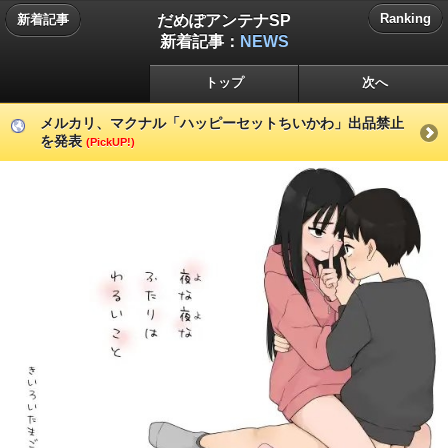
だめぽアンテナSP
Ranking
新着記事
新着記事：
NEWS
トップ
次へ
メルカリ、マクナル「ハッピーセットちいかわ」出品禁止
を発表
(PickUP!)