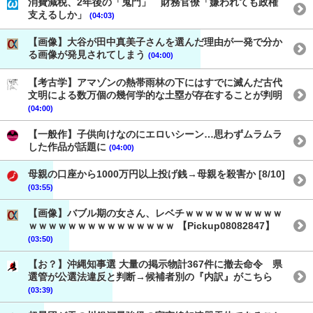
消費減税、2年後の「鬼門」 財務官僚「嫌われても政権
支えるしか」
(04:03)
【画像】大谷が田中真美子さんを選んだ理由が一発で分か
る画像が発見されてしまう
(04:00)
【考古学】アマゾンの熱帯雨林の下にはすでに滅んだ古代
文明による数万個の幾何学的な土塁が存在することが判明
(04:00)
【一般作】子供向けなのにエロいシーン…思わずムラムラ
した作品が話題に
(04:00)
母親の口座から1000万円以上投げ銭→母親を殺害か [8/10]
(03:55)
【画像】バブル期の女さん、レベチｗｗｗｗｗｗｗｗｗｗ
ｗｗｗｗｗｗｗｗｗｗｗｗｗｗｗ 【Pickup08082847】
(03:50)
【お？】沖縄知事選 大量の掲示物計367件に撤去命令 県
選管が公選法違反と判断→候補者別の『内訳』がこちら
(03:39)