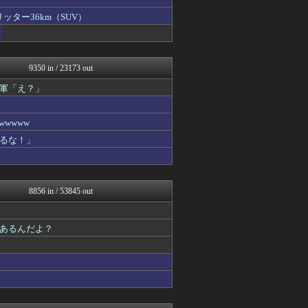
日本第一！ニュース録
モナニュース
ッター36km（SUV）
かせまと！
まとめたニュース
理想ちゃんねる
オレ的ゲーム速報＠刃
9350 in / 23173 out
キムチ速報
反日愚国 恨寓瘻
軍「え？」
NEWSまとめもりー｜2c...
おーるじゃんる
wwww
政経ワロスまとめニュース♪
大艦巨砲主義！
るな！」
U-1 NEWS.
痛いニュース(ﾉ∀`)
watch＠２ちゃんねる
アルファルファモザイク＠ネ...
8856 in / 53845 out
みそパンNEWS
常識的に考えた
モッコスヌ〜ン
あるんだよ？
国難にあってもの申す！！
おーるじゃんる
かせまと！
軍事・ミリタリー速報☆彡
まとめたニュース
日本第一！ニュース録