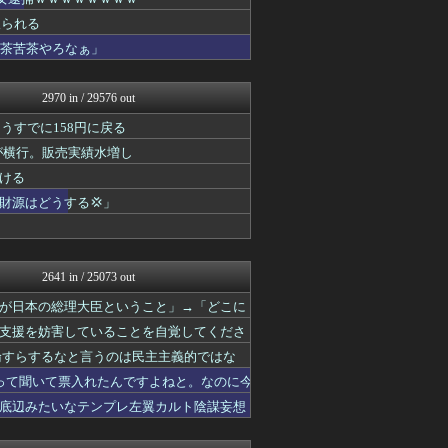
モナニュース
まとめたニュース
取られる
軍事・ミリタリー速報☆彡
滅茶苦茶やろなぁ」
/)；｀ω´)＜国家総動...
watch＠２ちゃんねる
ゴタゴタシタニュース
2970 in / 29576 out
痛いニュース(ﾉ∀`)
うすでに158円に戻る
常識的に考えた
みそパンNEWS
が横行。販売実績水増し
モッコスヌ〜ン
ける
かせまと！
財源はどうする💢」
国難にあってもの申す！！
国難にあってもの申す！！
反日愚国 恨寓瘻
にゅーすアルー！
ガハろぐNewsヽ(･ω･...
2641 in / 25073 out
まとめたニュース
が日本の総理大臣ということ」→「どこに
理想ちゃんねる
NEWSまとめもりー｜2c...
支援を妨害していることを自覚してくださ
かせまと！
論すらするなと言うのは民主主義的ではな
あじあニュースちゃんねる
って聞いて票入れたんですよねと。なのに今
watch＠２ちゃんねる
常識的に考えた
底辺みたいなテンプレ左翼カルト陰謀妄想
みそパンNEWS
モッコスヌ〜ン