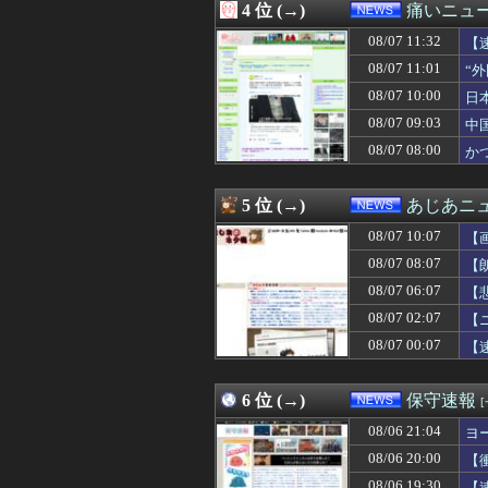
4 位 (→)
痛いニュース
08/07 10:29
岸田文雄元首相､
08/07 10:20
新党設立について
08/07 11:32
【
08/07 10:20
【画像】この女の子
08/07 11:01
“
08/07 10:16
【国防】被爆者団
08/07 10:00
08/07 10:15
街の弁当屋さん
日
08/07 10:12
【物議】参政党・
08/07 09:03
中
08/07 10:10
【速報】中露の
08/07 08:00
か
08/07 10:09
高市首相への賛同
08/07 10:08
【速報】れいわ新
08/07 10:07
【画像】日本共
5 位 (→)
あじあニ
08/07 10:03
【動画】ショー
08/07 10:00
【動画】ショート
08/07 10:07
【
08/07 10:00
【脳科学】仮名と
08/07 08:07
【
08/07 10:00
【速報】高市首
08/07 06:07
08/07 10:00
【衝撃】毎日新
【
08/07 10:00
【東大】2年連
08/07 02:07
【
08/07 10:00
日本の地震被害
08/07 00:07
【
08/07 10:00
ワイ「子供2人目
08/07 09:55
円高デメリット…米
08/07 09:54
中国外務省、広島
6 位 (→)
保守速報
08/07 09:40
被爆者団体「政
08/07 09:40
中国にて、誰も欲
08/06 21:04
ヨ
08/07 09:40
日教組委員長、辺
08/06 20:00
【
08/07 09:30
【悲報】山本太
08/06 19:30
【