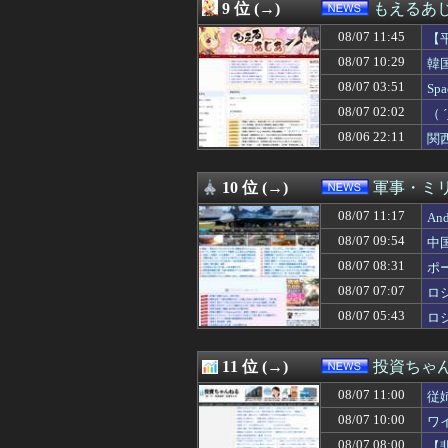
08/07 08:20
【聯合ニュース】
9 位 (→)
もえるあじあ
08/07 08:13
【画像】農家ワイ
08/07 11:45
08/07 08:12
【悲報】元フジ
【
08/07 08:11
辻元清美「おい、
（
08/07 10:29
韓
08/07 08:09
【悲報】保守党・
実
08/07 03:51
S
08/07 08:07
【朗報】減税に
わ
08/07 08:03
【悲報】参政党神
08/07 02:02
（
08/07 08:00
【自民】石破茂氏
ン
08/06 22:11
関
08/07 08:00
【国民民主】連立
08/07 08:00
かつて650万部
08/07 08:00
【悲報】週間少年
10 位 (→)
軍事・ミ
08/07 08:00
東京は「土地神
08/07 11:17
A
08/07 08:00
王洪文とは何者か
08/07 08:00
【いただきます
08/07 09:54
中
08/07 07:57
中国「台風接近！
08/07 08:31
ポ
08/07 07:55
中国出資の高速鉄
08/07 07:49
08/07 07:07
思い通りに動かな
ロ
08/07 07:44
【AI】年商10
08/07 05:43
ロ
08/07 07:43
広末涼子が活動
08/07 07:40
中国人に聞いた
08/07 07:29
非現実的なリベラ
11 位 (→)
投資ちゃ
08/07 07:29
イオンモール熊本
08/07 11:00
従
08/07 07:28
インドネシア「高
08/07 07:13
高市内閣の政策を
08/07 10:00
ワ
08/07 07:12
【衝撃】きゃり
08/07 08:00
【