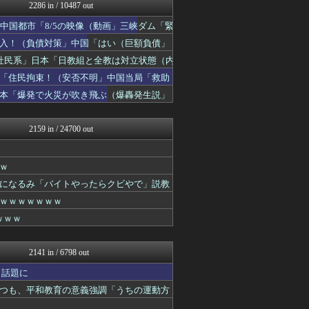
U-1 NEWS.
2286 in / 10487 out
軍事・ミリタリー速報☆彡
中国都市「8/5の映像（動画」三峡ダム「緊
まとめたニュース
キムチ速報
入！（負債対策」中国「はい（巨額負債」
NEWSまとめもりー｜2c...
社民系」日本「日教組と全教は対立状態（内
watch＠２ちゃんねる
「住民拘束！（安否不明」中国当局「救助
常識的に考えた
みそパンNEWS
日本「爆発で火災が吹き飛ぶ（爆轟発生説」
モッコスヌ〜ン
理想ちゃんねる
2159 in / 24700 out
ｗ
になるみ「バイトやったらクビやで」説教
ｗｗｗｗｗｗｗ
ｗｗｗ
2141 in / 6798 out
と話題に
つも、平和教育の意義強調「うちの運動方