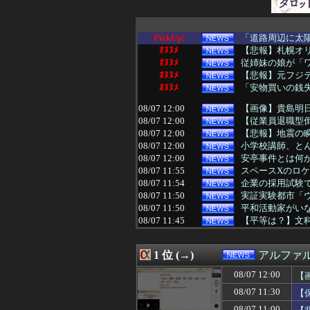
PickUp!
「道路周辺に太陽
ｵﾇﾇﾒ
【悲報】札幌オ
ｵﾇﾇﾒ
従姉妹の娘が「
ｵﾇﾇﾒ
【悲報】元フジ
ｵﾇﾇﾒ
「安物買いの銭失
08/07 12:00
【画像】貴島明
08/07 12:00
【従業員退職型倒
08/07 12:00
【悲報】地震の
08/07 12:00
小学校講師、と
08/07 12:00
安亭事件とは何
08/07 11:55
スペースXのロケ
08/07 11:54
企業の採用試験で
08/07 11:50
実証実験都市「ウ
08/07 11:50
平和活動家がいなく
08/07 11:45
【平等は？】文科
08/07 11:43
サヨク「防弾ガラ
08/07 11:40
中国「日本は原
1 位 (→)
アルファ
08/07 11:40
【速報】財務省、
08/07 11:39
日本、アメリカ政
08/07 12:00
【
08/07 11:32
【速報】れいわ
08/07 11:30
【
08/07 11:30
【保存版】暑い
08/07 11:30
【これは酷い】ペ
08/07 11:00