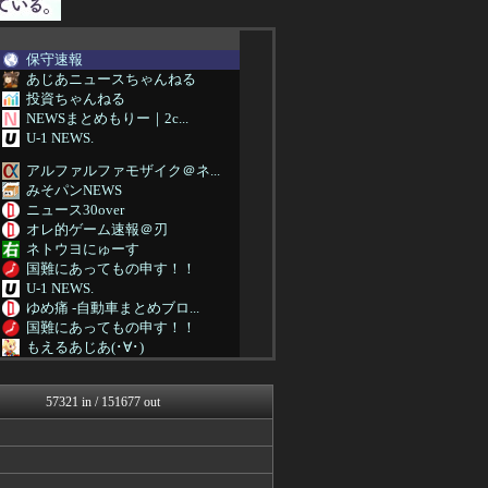
保守速報
あじあニュースちゃんねる
投資ちゃんねる
NEWSまとめもりー｜2c...
U-1 NEWS.
アルファルファモザイク＠ネ...
みそパンNEWS
ニュース30over
オレ的ゲーム速報＠刃
ネトウヨにゅーす
国難にあってもの申す！！
U-1 NEWS.
ゆめ痛 -自動車まとめブロ...
国難にあってもの申す！！
もえるあじあ(･∀･)
モナニュース
にゅーすアルー！
57321 in / 151677 out
おーるじゃんる
まとめたニュース
痛いニュース(ﾉ∀`)
アルファルファモザイク＠ネ...
オレ的ゲーム速報＠刃