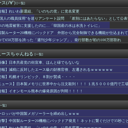
(ﾉ∀`)
[一覧]
円安を阻止するために日米の通貨当局が実施した為替介入は｢一時し...
ひろゆきさん「公約守らなかったら給料を差し押さえて市民に配りま...
速報】れいわ新選組、「いのちの党」に党名変更
、お前ら的に何点？ 【Pickup07092044】
外国人の職員採用”を巡りアンケート設問 「差別にはあたらない」として公
体「非核三原則見直し論は許すわけにいかない」 ネット「議論すら...
「消費税が下がっても値下げしません」
本の地震被害に支援したのに…「韓国産の水は水洗トイレに」
神谷氏「食料品の減税は愚策」←じゃあ他にどんな経済対策があるん...
国製ルーター20機種にバックドア 外部から完全制御できる機能が仕込まれ
武装軍艦4隻が日本一周『いつでも国家沈没させられるぞ』
つて650万部を誇った「週刊少年ジャンプ」、発行部数が初の100万部割れ
コメントの多さに苛立つ左派、これは不正工作に違いない！と確信し...
選組、党名を「いのちの党」へ変更表明 → ﾈｯﾄ「ギャグセンス...
産党の街宣車、ほんと碌でもないな
ュースちゃんねる
[一覧]
トスリーパー堀さん、対面で高須幹弥にキレるｗｗｗｗｗｗｗｗｗ
スリーパー堀大輔さん、対面で高須幹弥氏にガチギレ 思ったよりも...
画像】日本共産党の街宣車、ほんと碌でもないな
漢字の書字障害に関わる脳内ネットワークが異なることを解明 横浜...
朗報】減税に反対したエース級の財務官僚、左遷されるｗｗｗｗｗｗ
相が熊本県氷川町の避難所を訪問
聞の女性記者、自宅で夫に包丁を向けた疑いで逮捕
悲報】札幌オリンピック、８割が賛成・・・・
続赤字へ 「貯金」数年で枯渇、研究者の削減不可避
ニュース】日本製メモリに世界中から注文殺到！！！ １兆５０００億円で工
に支援したのに…「韓国産の水は水洗トイレに」
速報】イオンモール熊本の爆発原因が判明！！！！
欲しいんやが、、、」ヨッメ「金は？育児は？私の仕事は？キャリア...
S&P500が最高値も円高でオルカン・S＆P500投信の含み...
原爆投下に関して「同情を得ようと核被害者の立場を政治利用」と主...
[一覧]
府与党で言われている非核三原則の見直し、許すわけにはいかない」
しがらないEVを「売れたこと」にして補助金を騙し取る事案が横行...
ーロッパが中国製メガソーラーを締め出しｗｗｗ
野古事故に「学校が責めを負うのは当然だ、現場は『ちょっと偏って...
衝撃】中国製ルーター20機種にバックドア発見！ ネットに繋ぐだけで35秒ご
郎氏、Xプロフィールを「猫好きおじさん」に変更ｗｗｗｗ
速報】れいわ新選組、「いのちの党」に党名変更ｗｗｗｗｗｗ