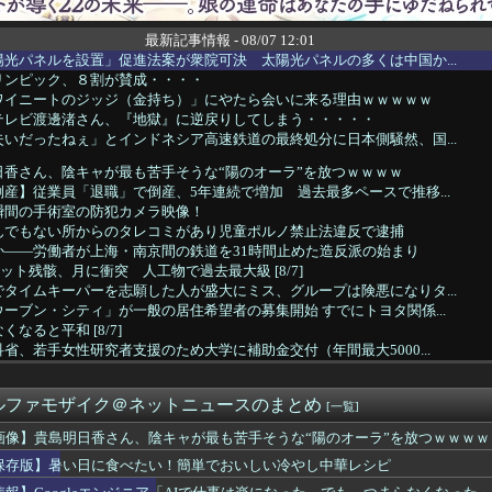
最新記事情報 - 08/07 12:01
光パネルを設置」促進法案が衆院可決 太陽光パネルの多くは中国か...
リンピック、８割が賛成・・・・
ワイニートのジッジ（金持ち）」にやたら会いに来る理由ｗｗｗｗｗ
テレビ渡邊渚さん、『地獄』に逆戻りしてしまう・・・・・
いだったねぇ」とインドネシア高速鉄道の最終処分に日本側騒然、国...
日香さん、陰キャが最も苦手そうな“陽のオーラ”を放つｗｗｗｗ
産】従業員「退職」で倒産、5年連続で増加 過去最多ペースで推移...
瞬間の手術室の防犯カメラ映像！
んでもない所からのタレコミがあり児童ポルノ禁止法違反で逮捕
か——労働者が上海・南京間の鉄道を31時間止めた造反派の始まり
ット残骸、月に衝突 人工物で過去最大級 [8/7]
タイムキーパーを志願した人が盛大にミス、グループは険悪になりタ...
ーブン・シティ」が一般の居住希望者の募集開始 すでにトヨタ関係...
なると平和 [8/7]
省、若手女性研究者支援のため大学に補助金交付（年間最大5000...
スで守られ『広島から出て行けー！』と叫ばれる。そういう人が日本...
爆被害者の立場で同情を買おうとするのを止めろ」
ルファモザイク＠ネットニュースのまとめ
大型連休中の為替介入日数は3日間＝総額11兆7349億円
[一覧]
府にアルゼンチン通貨危機と同列に語られてしまうwwwwwwもう...
画像】貴島明日香さん、陰キャが最も苦手そうな“陽のオーラ”を放つｗｗｗｗ
新選組、「いのちの党」に党名変更
保存版】暑い日に食べたい！簡単でおいしい冷やし中華レシピ
日に食べたい！簡単でおいしい冷やし中華レシピ
ットの健康診断を定期的にしていない人、その理由が終わっていた…...