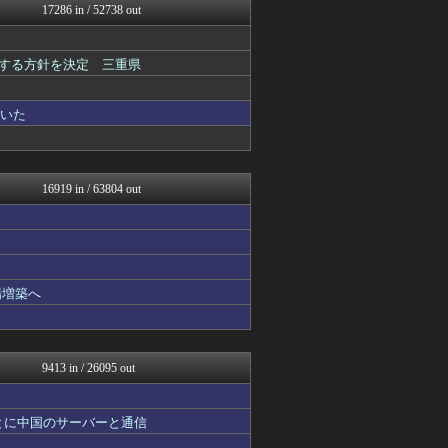
17286 in / 52738 out
日本第一！ニュース録
オレ的ゲーム速報＠刃
アルファルファモザイク＠ネ...
表する方針を決定 三重県
モナニュース
かせまと！
NEWSまとめもりー｜2c...
ていた
おーるじゃんる
U-1 NEWS.
政経ワロスまとめニュース♪
あじあニュースちゃんねる
16919 in / 63804 out
watch＠２ちゃんねる
オレ的ゲーム速報＠刃
常識的に考えた
黒マッチョニュース
アルファルファモザイク＠ネ...
みそパンNEWS
場増築へ
痛いニュース(ﾉ∀`)
投資ちゃんねる
国難にあってもの申す！！
軍事・ミリタリー速報☆彡
9413 in / 26095 out
オレ的ゲーム速報＠刃
にゅーすアルー！
おーるじゃんる
とに中国のサーバーと通信
アルファルファモザイク＠ネ...