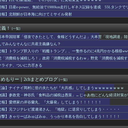
日本一周”
立憲の支持者に聞きたい。前回参院選で2年限定の食料品減税って聞...
朗報】日産e-power、無給油で1980km走行しギネス記録を達成 55Lタンクでリ
円は1ドル158円台半ば 介入警戒をしつつ円売りが続行
速報】北朝鮮が日本海に向けてミサイル発射
ドネシア新幹線。負債を埋めるため政府が過半数の株式を引き受ける
｢みんなで大家さん｣､約2881億円の債務超過 分配金の支払...
』全巻「70％オフ」セール！全7巻「5,313円」→「1,5...
主義！
[一覧]
禁止に釈明が必要】 韓国のCPTPP加盟への課題を関西外大教授...
な 〜 【速報】れいわ新選組、新たな党名は「いのちの党」 略称...
日本帝国陸軍「侵攻できたとして、食糧どうすんだよ」大本営「現地調達」陸
の岸谷蘭丸、『大爆発』してしまう！！！！！！
んでみんなそんなに共産主義嫌なん？
持って中国大使館に侵入した自衛官、地裁でついに動機明かす
悲報】トランプ肝入りの「戦艦トランプ」、一隻作るのに4兆円かかる模様www
事、報道陣土足取材にマジギレ「遺族や被災者から強い不満でてる！...
侵攻できたとして、食糧どうすんだよ」大本営「現地調達」陸軍「え...
党「消費税を減税しろ！」政府「消費税減税するわｗ」野党「消費税を減税す
ら譲歩を引き出す中国の外交戦略、他国がサプライチェーン変更で対...
クライナ、ついに力尽きる
20機種にバックドア 外部から完全制御できる機能が仕込まれていた
岡村、家事をめぐる妻の不満に「言ってくれたら済む話やん」になる...
事、年間1億円超かかる兵庫県の海外事務所を全廃へ
とめもりー｜2chまとめブログ
[一覧]
足かせ多く稼げぬ国立大学法人 研究開発費20年横ばい
本の社会保障、岐路に 財源5兆円見通し立たず
正論】ナイナイ岡村に世の夫たちが『大共感』してしまうｗｗｗｗｗｗｗｗ
】トルコが選ばれた理由がヤバい！ネット民が激論した結果
物議】参政党・神谷氏「食料品の減税は愚策」←じゃあ他にどんな経済対策が
い」中国国防省が防衛白書に反発 「日本の新型軍国主義」と批判 ...
悲報】愛煙家の岸谷蘭丸、『大爆発』してしまう！！！！！！
省、広島原爆投下に関して「同情を得ようと核被害者の立場を政治利...
服ってやつが出てるらしくめっちゃ欲しい
悲報】元フジテレビ渡邊渚さん、『地獄』に逆戻りしてしまう・・・・・
コルモランII級掃海艇が国際演習「海風26-2」に参加！
衝撃】きゃりーぱみゅぱみゅ、うっかり本名を告白してしまう！！！！！
税しろ！！」高市「やります」野党「無責任な減税はやめろ！財源は...
糧4-6月期経常利益、前年同期比97.7％減の0.7億円に減益