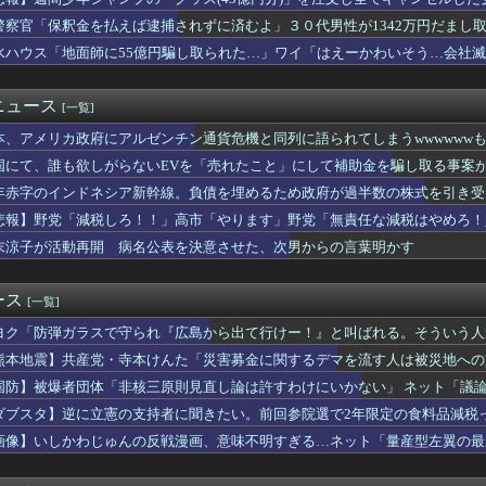
じゅんの反戦漫画、意味不明すぎる…ネット「量産型左翼の最底辺み...
イト先の店長のインスタ見つけた
警察官「保釈金を払えば逮捕されずに済むよ」３０代男性が1342万円だまし
イナの大規模通販倉庫を攻撃…ワイルドベリーズへの報復！
水ハウス「地面師に55億円騙し取られた…」ワイ「はえーかわいそう…会社
選（9月」沖縄県「辺野古転覆事件」日教組「同志社批判！（社民系...
会「海外視察費」公表！ 3年間で2億6500万円ｗｗｗｗｗ...
する」と答えたのはたった１%だけ…日系企業1364社が吐露「中...
ニュース
[一覧]
想尽かした」コメ余りに農家が悲鳴 売値は生産原価の半分以下に…...
本、アメリカ政府にアルゼンチン通貨危機と同列に語られてしまうwwwwwwも
トアで大量注文→キャンセルか 業務妨害容疑で女逮捕
師を逮捕 女児のわいせつ画像データ１０点を所持 「全米行方不明...
国にて、誰も欲しがらないEVを「売れたこと」にして補助金を騙し取る事案
日本語が通じたから殺戮が少なかった？歴史の真実
年赤字のインドネシア新幹線。負債を埋めるため政府が過半数の株式を引き受
4万円負担増 30代住宅ローンで、内閣府試算
0機種にバックドア、外部から完全制御のおそれ [8/6]
悲報】野党「減税しろ！！」高市「やります」野党「無責任な減税はやめろ！
姓が多いのか…韓国の姓は250、日本は30万…歴史的背景を米学...
末涼子が活動再開 病名公表を決意させた、次男からの言葉明かす
 パヨク「アジア人民、中国人民と連帯して戦おー！悪政高市を打倒...
ース武器化」が裏目に、世界で重レアアース供給網の構築が加速
震発生時の手術室の様子が公開される
ース
[一覧]
口するやつｗｗｗｗｗｗｗｗｗｗｗｗｗｗｗｗｗｗｗｗｗｗｗｗ
ヨク「防弾ガラスで守られ『広島から出て行けー！』と叫ばれる。そういう人
料品の消費税1％に減税､店頭価格を変えない店も｢利益がほとん...
意と書きました？」「勝手にレッテル貼り付けないで」逆ギレ
佳（25）、『爆弾発言』キタァアアアアアーーーーー！！
熊本地震】共産党・寺本けんた「災害募金に関するデマを流す人は被災地への
が10月よりプチプチ株式会社に社名変更
」 ネット「では熊本に直接募金すればいいだけですね！」
国防】被爆者団体「非核三原則見直し論は許すわけにいかない」 ネット「議
リンピック、８割が賛成・・・・
」
ダブスタ】逆に立憲の支持者に聞きたい。前回参院選で2年限定の食料品減税
同意があったんです。本当です。信じて下さい」 ←何でこの主張が...
立憲反対してるんですよって
で新聞発行休止
画像】いしかわじゅんの反戦漫画、意味不明すぎる…ネット「量産型左翼の最
業株式会社が10月よりプチプチ株式会社に社名変更
画しか描けなくなってる」
能と虚言癖が同居する“しょこたん”が天下を取れなかった理由