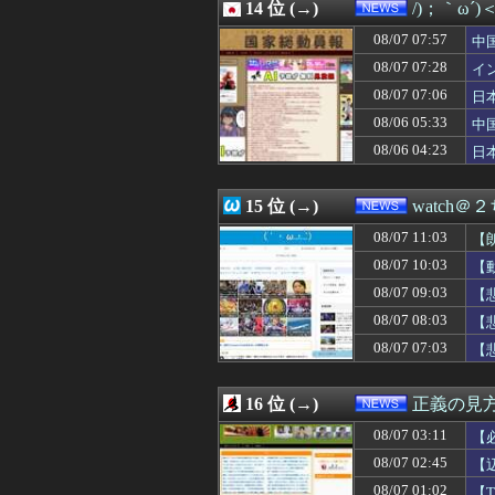
08/07 05:53
14 位 (→)
W杯アジア予選等
/)；｀ω´
08/07 05:43
ロシア海軍の太平
08/07 07:57
中
08/07 05:29
昔の自販機が最
急
08/07 05:20
08/07 07:28
韓国で約60年
イ
08/07 05:12
【速報】『有吉
イ
08/07 07:06
日
08/07 05:03
【悲報】韓国サッ
ｹ
08/06 05:33
中
08/07 05:00
【電池】リチウム
隊
08/07 05:00
【福岡】3年間で
08/06 04:23
日
08/07 05:00
【がん原因】1位
ハ
08/07 04:41
タブレットのバ
15 位 (→)
watch＠
08/07 11:03
【
08/07 10:03
【
08/07 09:03
【
受
08/07 08:03
【
08/07 07:03
【
16 位 (→)
正義の見
08/07 03:11
【
08/07 02:45
【
針
08/07 01:02
【