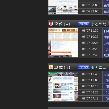
08/07 07:11
【画像】いしかわ
08/07 00:00
08/07 07:08
クビになったバ
偽
08/07 07:07
ロシア、ウクラ
08/06 23:00
積
08/07 07:06
日本「沖縄県知事
08/07 07:03
【悲報】 福岡県議
08/07 07:00
｢中国経済は改善
12 位 (→)
まとめた
08/07 07:00
「高市総理には愛
08/07 11:39
日
08/07 07:00
「ジャンプ」ス
08/07 07:00
【三重】小学校講
08/07 10:35
中
08/07 07:00
【戦国皆殺し】
08/07 09:24
万
08/07 06:57
【金利上昇】年2
08/07 08:29
08/07 06:55
中国製ルーター2
【
08/07 06:50
なぜ韓国にはキム
08/07 07:43
広
08/07 06:45
逮捕案件だろ 〜
08/07 06:40
中国の「レアア
08/07 06:30
【動画】熊本地
13 位 (→)
モナニュ
08/07 06:24
店員さんにタメ
08/07 11:43
サ
08/07 06:13
2027年4月に食
民
08/07 06:12
【速報】影山優
08/07 11:00
【
08/07 06:09
川上産業株式会社
い
08/07 10:16
【
08/07 06:07
【悲報】札幌オ
い
08/07 09:27
【
08/07 06:03
ジャンポケ斉藤「
は
08/07 06:00
産経新聞が東北
08/07 07:11
【
08/07 06:00
【会社】川上産
漫
08/07 06:00
【中川翔子】才