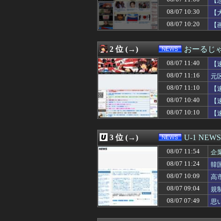
【
08/07 11:29
【参政党】神谷
08/07 10:30
【
08/07 11:24
韓国KOSPIで
08/07 10:20
08/07 11:17
Anduril社が
【画
08/07 11:16
元区議団長 「共
08/07 11:15
FIFA制裁待っ
2 位 (→)
おーるじ
08/07 11:13
洋服の青山も｢空
08/07 11:12
【正論】ナイナ
08/07 11:40
【
08/07 11:10
【速報】外人の医
08/07 11:16
元
08/07 11:08
【悲報】時事通信
は
08/07 11:03
【朗報】国産初
08/07 11:10
【
08/07 11:01
“外国人の職員採
08/07 10:40
【
08/07 11:00
従姉妹の娘が「
08/07 10:10
【
08/07 11:00
【悲報】Googl
08/07 11:00
あまりにも酷すぎ
08/07 11:00
【熊本地震】共産
3 位 (→)
U-1 NEWS
08/07 11:00
「深酒を控えて」
08/07 11:00
【魚】琉球大、
08/07 11:54
企
08/07 10:55
「プチプチ」の川上
08/07 11:24
韓
08/07 10:40
アニメ化された名
08/07 10:40
08/07 10:09
エッセイスト「原
高
08/07 10:40
【速報】米国、
08/07 09:04
規
08/07 10:35
中国にて、誰も欲
08/07 07:49
思
08/07 10:33
ソーシャルゲー
08/07 10:30
【大論争】イン
08/07 10:29
韓国サッカー協会 