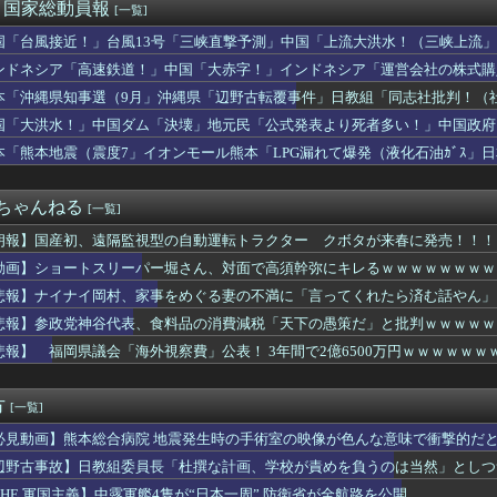
で韓国サッカー協会がやらかしまくりだと発覚、「いきなり共同開催...
)＜国家総動員報
[一覧]
洋艦隊、日本海やオホーツク海で軍事演習開始…ウクライナ支援続け...
国「台風接近！」台風13号「三峡直撃予測」中国「上流大洪水！（三峡上流」
高すぎる
放流（決壊危機」中国「下流大水害（震え声」→
ぶりに路面電車が復活 最新鋭水素燃料電池車も
ンドネシア「高速鉄道！」中国「大赤字！」インドネシア「運営会社の株式購
の夏休み』、とんでもない発表をしてしまう！！！！！
ンドネシア「700km延伸計画！（実質中止」→
本「沖縄県知事選（9月」沖縄県「辺野古転覆事件」日教組「同志社批判！（
カー協会、ガチでワールドカップ予選での審判への性接待がバレ大炎...
ﾞﾊﾞ」特別調査委員会「同志社に猛省促す」→
国「大洪水！」中国ダム「決壊」地元民「公式発表より死者多い！」中国政府
イオンの移動速度が最大1万倍に？次世代全固体電池の設計指針を変...
動画も削除」台風13号「三峡ﾀﾞﾑ接近中」→
2億6500万円 福岡県議会「海外視察費」公表
本「熊本地震（震度7」イオンモール熊本「LPG漏れて爆発（液化石油ｶﾞｽ」
は感染症16.6%！喫煙・飲酒より多い衝撃の真実
ビタ「遺族説明の虚偽を認める（営業部長発言」→
ッテリーが膨らんで画面が剥がれてきたんやが
２ちゃんねる
[一覧]
朗報】国産初、遠隔監視型の自動運転トラクター クボタが来春に発売！！！
動画】ショートスリーパー堀さん、対面で高須幹弥にキレるｗｗｗｗｗｗｗｗ
悲報】ナイナイ岡村、家事をめぐる妻の不満に「言ってくれたら済む話やん」
け黙り込む
悲報】参政党神谷代表、食料品の消費減税「天下の愚策だ」と批判ｗｗｗｗｗ
悲報】 福岡県議会「海外視察費」公表！ 3年間で2億6500万円ｗｗｗｗｗｗ
方
[一覧]
必見動画】熊本総合病院 地震発生時の手術室の映像が色んな意味で衝撃的だ
辺野古事故】日教組委員長「杜撰な計画、学校が責めを負うのは当然」としつ
は極めてバランス良い」
THE 軍国主義】中露軍艦4隻が“日本一周” 防衛省が全航路を公開