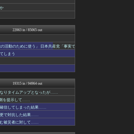
日本第一！ニュース録
か
U-1 NEWS.
軍事・ミリタリー速報☆彡
おーるじゃんる
反日愚国 恨寓瘻
22063 in / 85065 out
理想ちゃんねる
NEWSまとめもりー｜2c...
おーるじゃんる
の活動のために使う」 日本共産党「事実で
政経ワロスまとめニュース♪
watch＠２ちゃんねる
てしまう
痛いニュース(ﾉ∀`)
投資ちゃんねる
アルファルファモザイク＠ネ...
オレ的ゲーム速報＠刃
モナニュース
19315 in / 94964 out
みそパンNEWS
常識的に考えた
なりタイムアップとなったが……
国難にあってもの申す！！
予測を提示して……
オレ的ゲーム速報＠刃
にゅーすアルー！
確信してしまった結果……
おーるじゃんる
更で対抗した結果……
まとめたニュース
む被災者に対して……
ふぇー速
アルファルファモザイク＠ネ...
もえるあじあ(･∀･)