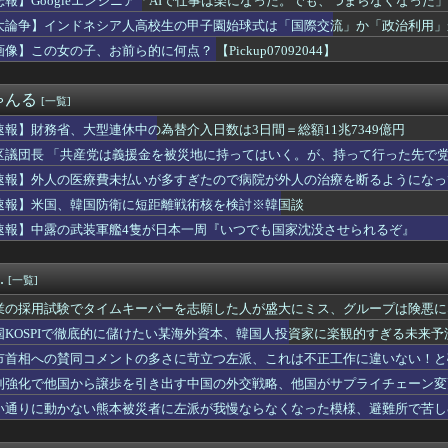
悲報】Googleエンジニア「AIで仕事は楽になった。でも、つまらなくなった」
代表、食料品の消費減税「天下の愚策だ」と批判
大論争】インドネシア人高校生の甲子園始球式は「国際交流」か「政治利用」
徹底的に儲けたい某海外資本、韓国人投資家に楽観的すぎる未来予測...
自律型ティルトローター攻撃ドローンのコンセプトで衝撃を与える...
像】この女の子、お前ら的に何点？ 【Pickup07092044】
産党は義援金を被災地に持ってはいく。が、持って行った先で党の活...
たなし 〜 韓国警察、大韓サッカー協会を家宅捜索 代表監督選...
ゃんる
[一覧]
調ウェア｣を発売ｗｗｗｗｗ
イ岡村に世の夫たちが『大共感』してしまうｗｗｗｗｗｗｗｗ
速報】財務省、大型連休中の為替介入日数は3日間＝総額11兆7349億円
療費未払いが多すぎたので病院が外人の治療を断るようになってしま...
区議団長 「共産党は義援金を被災地に持ってはいく。が、持って行った先で党
「参政党の神谷代表が消費減税は天下の愚策と批判してるぞ！」 →...
ありません」
、遠隔監視型の自動運転トラクター クボタが来春に発売！！！
速報】外人の医療費未払いが多すぎたので病院が外人の治療を断るようになっ
用”を巡りアンケート設問 「差別にはあたらない」として公表する...
速報】米国、韓国防衛に短距離戦術核を検討※韓国談
ワイニートのジッジ（金持ち）」にやたら会いに来る理由ｗｗｗｗｗ
速報】中露の武装軍艦4隻が日本一周『いつでも国家沈没させられるぞ』
eエンジニア「AIで仕事は楽になった。でも、つまらなくなった...
る出来でバカにされまくったアニメ『ワンダンス』、原作者本人が手...
党・寺本けんた「災害募金に関するデマを流す人は被災地への支援を...
.
[一覧]
熊本県警がXで注意喚起 「泥酔者」通報頻発、これは地震被害の影...
宮古島沖で世界2例目・日本初記録の「コモレビアゴアマダイ」発見
業の採用試験でタイムキーパーを志願した人が盛大にミス、グループは険悪に
産業、「プチプチ株式会社」に社名変更 創業58年で [8/...
国KOSPIで徹底的に儲けたい某海外資本、韓国人投資家に楽観的すぎる未来
作ラブコメ『まもって守護月天！』が「全巻99円」の激安セール開...
爆を二度と使わせてはならない」→「もちろん中国の核も非難する？...
市首相への賛同コメントの多さに苛立つ左派、これは不正工作に違いない！と
韓国防衛に短距離戦術核を検討※韓国談
制強化で他国から譲歩を引き出す中国の外交戦略、他国がサプライチェーン変
しがらないEVを「売れたこと」にして補助金を騙し取る事案が横行...
い通りに動かない熊本被災者に左派が我慢ならなくなった模様、避難所で苦し
ムのプランナーやってるけど質問ある？
ドネシア人高校生の甲子園始球式は「国際交流」か「政治利用」か
2011～12年に外国人審判員・監督官ら10数人を性接待（W...