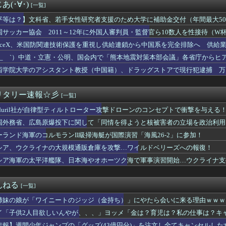
 韓国サッカー協会 2011～12年に国際審判員らを性接待
(･∀･)
[一覧]
が作ったタマネギ、お前らの想像する1.5倍はデカいぞ
テレビ渡邊渚さん、『地獄』に逆戻りしてしまう・・・・・
平等は？】文科省、若手女性研究者支援のため大学に補助金交付（年間最大50
高市。総理大臣という立場だとしても、自分のやってる感を出す効果...
女性の）人材を輩出したい」
国サッカー協会 2011～12年に外国人審判員・監督官ら10数人を性接待（
百田代表、甲子園でインドネシア人が始球式登場に怒り「甲子園を政...
確認
paceX、米国防関連技術保護を重視し供給連鎖から中国系を完全排除へ 供給業
反対したエース級の財務官僚、左遷されるｗｗｗｗｗｗ
らせないこと」「中国製の設備・部品を使わないこと」を要求し監査実施
谷代表、食料品の消費減税「天下の愚策だ」と批判ｗｗｗｗｗｗｗｗ...
 ´_ゝ`）中道・立憲・公明、国会内で「熊本地震対策本部会議」各省庁から
「支持率下がっても必要なことを」「公約違反にならない」 消費減...
、人手、宿泊施設の不足や、外国人実習生の方々にも対応してほしい」今日の
西学院大学のアシスタント教授（中国籍）、ドラッグストアで現行犯逮捕 万
与党入りの路線から距離…「消費税減税」譲らぬ高市首相に不信感・...
を誇った「週刊少年ジャンプ」、発行部数が初の100万部割れ
ジャンプの「グッズ(43億円分)」を注文し全てキャンセルした女...
リタリー速報☆彡
[一覧]
話」再来？マンション高騰 50年ローン選ぶ若者も
nduril社が自律型ティルトローター攻撃ドローンのコンセプトで衝撃を与える
——紡績工場の保安員が38歳で党副主席になった「ヘリコプター式...
】宗教行為と激詰めした派遣社員、ネットで大炎上
国外務省、広島原爆投下に関して「同情を得ようと核被害者の立場を政治利用
」台風13号「三峡直撃予測」中国「上流大洪水！（三峡上流」中国...
ーランド海軍のコルモランII級掃海艇が国際演習「海風26-2」に参加！
道、インドネシア政府が運営会社の株引き受けへ [8/6]
い熊本被災者に左派が我慢ならなくなった模様、避難所で苦しむ被災...
シア、ウクライナの大規模通販倉庫を攻撃…ワイルドベリーズへの報復！
億円を超える「ひとり親方」が急増
シア海軍の太平洋艦隊、日本海やオホーツク海で軍事演習開始…ウクライナ支
再開 病名公表を決意させた、次男からの言葉明かす
「一番悪いと思う国は？」 →1位中国
ル政策をゴリ押しした東京大学、貯金から無駄金を垂れ流しまくった...
んねる
[一覧]
の爆発「配管が損傷しガス漏れ、着火した可能性」福岡酸素、経産省...
姉妹の娘が「ワイニートのジッジ（金持ち）」にやたら会いに来る理由ｗｗｗ
速鉄道！」中国「大赤字！」インドネシア「運営会社の株式購入！（...
妨害しまくった財務省の大物官僚、本来ならエース級の人材が就くは...
イ「子供2人目欲しいんやが、、、」ヨッメ「金は？育児は？私の仕事は？キ
ーぱみゅぱみゅ、うっかり本名を告白してしまう！！！！！
悲報】週間少年ジャンプの「グッズ(43億円分)」を注文し全てキャンセルし