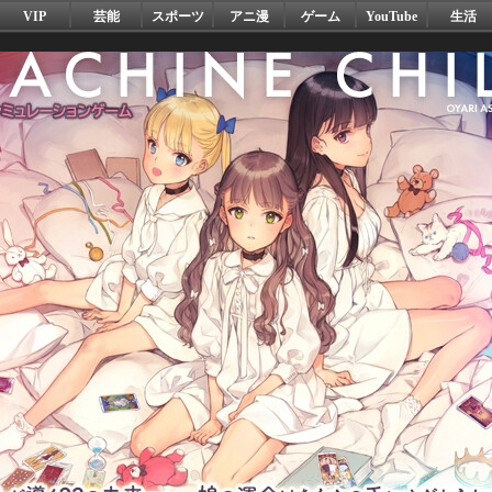
VIP
芸能
スポーツ
アニ漫
ゲーム
YouTube
生活