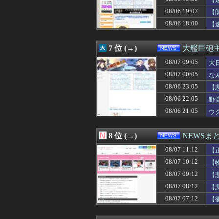
08/07 09:29
中露軍艦4隻が”
08/07 09:27
【ダブスタ】逆に
08/06 19:07
【
08/07 09:26
【為替相場】ドル
08/06 18:00
【
08/07 09:24
万年赤字のイン
08/07 09:21
不動産投資ファンド
08/07 09:20
『ど根性ガエルの娘
7 位 (→)
大艦巨砲
08/07 09:20
【日本水産物輸入
08/07 09:15
08/07 09:05
次の選挙迄の命だ
大
08/07 09:12
【悲報】愛煙家
08/07 00:05
な
08/07 09:10
【速報】刃物を
08/06 23:05
【
08/07 09:08
【悲報】熊本県知
08/07 09:05
大日本帝国陸軍「
08/06 22:05
野
08/07 09:04
規制強化で他国か
08/06 21:05
ウ
08/07 09:03
中国製ルーター
08/07 09:03
【悲報】ナイナイ
08/07 09:00
【朗報】斎藤知
8 位 (→)
NEWSま
08/07 09:00
東大さえ赤字、
08/07 11:12
08/07 09:00
【消費減税】日
【
08/07 09:00
【世界三大料理
08/07 10:12
【
08/07 08:55
「盗人たけだけし
08/07 09:12
【
08/07 08:40
【速報】中国外務
08/07 08:33
最近冷たい空調
08/07 08:12
【
08/07 08:31
ポーランド海軍の
08/07 07:12
【
08/07 08:29
【悲報】野党「減
08/07 08:29
米穀商社の木徳神