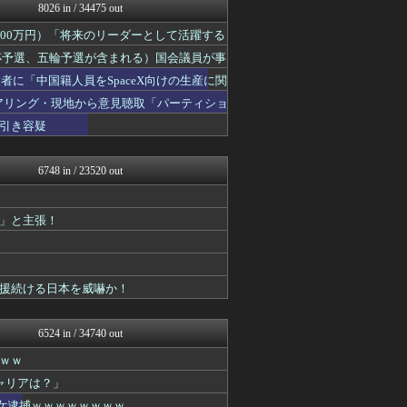
キムチ速報
8026 in / 34475 out
理想ちゃんねる
00万円）「将来のリーダーとして活躍する
NEWSまとめもりー｜2c...
とりのまるやき（保守）
W杯予選、五輪予選が含まれる）国会議員が事
政経ワロスまとめニュース♪
者に「中国籍人員をSpaceX向けの生産に関
あじあニュースちゃんねる
watch＠２ちゃんねる
ヒアリング・現地から意見聴取「パーティショ
黒マッチョニュース
午後、政府に要望書を提出
引き容疑
常識的に考えた
痛いニュース(ﾉ∀`)
投資ちゃんねる
6748 in / 23520 out
みそパンNEWS
！
ネトウヨにゅーす
モッコスヌ〜ン
」と主張！
/)；｀ω´)＜国家総動...
国難にあってもの申す！！
U-1 NEWS.
かせまと！
援続ける日本を威嚇か！
まとめたニュース
にゅーすアルー！
U-1 NEWS.
6524 in / 34740 out
日本第一！ニュース録
ｗｗ
/)；｀ω´)＜国家総動...
U-1 NEWS.
ャリアは？」
NEWSまとめもりー｜2c...
た女逮捕ｗｗｗｗｗｗｗｗ