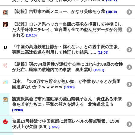
【朗報】吉野家の新メニュー、かなり美味そう🤤
(19:10)
【悲報】ロシア系ハッカー集団の要求を拒否して神復旧し
た大手冷凍ニチレイ、宣言通り全ての盗んだデータが公開
される
(19:10)
「中国の高速鉄道は静か・揺れない」との親中派の主張、
実際に高速鉄道を利用して検証した結果……
(19:09)
【島根】孫の34歳男性が運転する車にはねられ88歳の女性
が死亡…民家の敷地内での事故 奥出雲町
(19:01)
日本、「100万すら貯金が無い奴」が半数もいるとか貧困
国過ぎないか？ｗｗｗｗｗ
(19:00)
護憲派集会で市民運動家の菱山南帆子さん「責任ある未来
像を若者たちに」平和の尊さを訴える 北海道北見市
(19:00)
台風13号接近で中国東部に最高レベルの警戒警報、1500
便以上が欠航 [8/9]
(18:55)