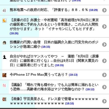
激怒させてしまい引退に追い込まれそう
(18:29)
熊本地震への政府の対応、「評価する」８８．６％
(18:29)
【原爆の日】弁護士・中村憲昭「高市総理が8月6日に東京
の歯医者に予約を入れるという非常識さ。この人の人間性
が分かります」 ネット「イチャモンにしてもヒドすぎ」
(18:26)
投機家の円買い急増 日米の協調介入後に円安方向のポジ
ションが急速に縮小
(18:15)
自分がやればロマンスってやつ ～ 蓮舫「8月6日（原爆
の日）に歯医者に行くな｣ →自分は9月1日（関東大震災の
日）に歯医者に行ってました
(18:15)
今iPhone 17 Pro Max買うってあり？
(18:13)
【議論】「晴れで海も穏やか」でも人は簡単に溺れるとい
う恐怖……高齢者の海水浴はマジで危険なのか？
(18:12)
【画像】宇亘美里さん、ドレス姿で登場ｗｗｗｗｗｗｗｗ
ｗｗｗｗｗｗｗｗｗｗｗｗｗｗｗｗ
(18:10)