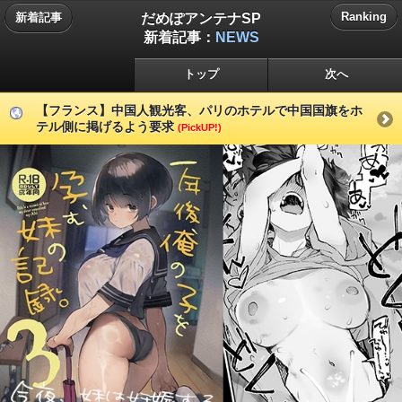
だめぽアンテナSP
Ranking
新着記事
新着記事：
NEWS
トップ
次へ
【フランス】中国人観光客、パリのホテルで中国国旗をホ
テル側に掲げるよう要求
(PickUP!)