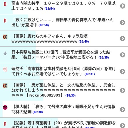
高市内閣支持率 １８～２９歳では８１．８％ ７０歳以
上では４８．１％
(18:54)
「抜くに抜けない……」自転車の青切符導入で”車道ハミ
出し”が急増中
(18:50)
【画像】麦わらのルフィさん、キャラ崩壊
wwwwwwwwwwwwwwwwwwwww
(18:40)
日本兵撃ち施設に131億円…習近平が愛国心を煽った結
果、「抗日テーマパーク｣が中国各地に広がる！
(18:35)
蓮舫氏「高市首相は歯科受診を8月6日（原爆の日）を避け
て行くべきお立場ではないでしょうか」
(18:31)
【画像】「男が望む体型」と「女の理想の体型」、完全に
分かれてしまうｗｗｗｗｗｗｗｗｗｗｗｗｗｗｗｗｗｗｗ
ｗｗｗ 【Pickup08082903】
(18:30)
【堀大輔】「寝ろ」で号泣の真実：睡眠不足が生んだ情報
商材の悲劇
(18:30)
【悲報】若手有望騎手（20）が素行不良で師匠の調教師を