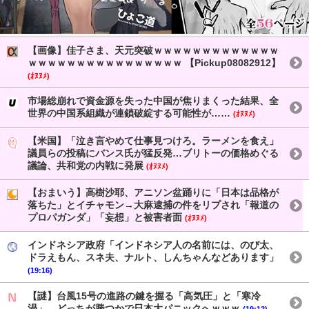
【画像】佳子さま、天元突破ｗｗｗｗｗｗｗｗｗｗｗｗｗ
ｗｗｗｗｗｗｗｗｗｗｗｗｗｗｗｗ 【Pickup08082912】
(ｵﾇﾇﾒ)
市場総崩れで資金源を失った中国が焦りまくった結果、全
世界の中国系組織が連鎖破綻する可能性が……
(ｵﾇﾇﾒ)
【米国】「泣き言やめて仕事見つけろ。ラーメンを食え」
議員らの投稿にバンス氏が猛反発…ブリトーの価格めぐる
議論、共和党の内戦に発展
(ｵﾇﾇﾒ)
【おまいう】高樹沙耶、アニソン盆踊りに「日本は品格が
落ちた」とイチャモン→大麻逮捕の件をリプされ「報道の
プロパガンダ」「妄想」と被害者面
(ｵﾇﾇﾒ)
インドネシア政府「インドネシア人の名前には、のび太、
ドラえもん、スネ夫、ナルト、しんちゃんなどあります」
(19:16)
【謎】台風15号の進路の鍵を握る「高気圧」と「寒冷
渦」、どっちが勝つかで日本大パニックへｗｗｗ
(19:12)