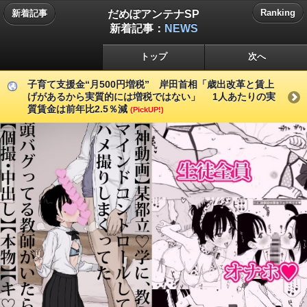
だめぽアンテナSP
Ranking
新着記事
新着記事：
NEWS
トップ
次へ
子育て支援金“月500円増税” 岸田首相「歳出改革と賃上
げがあるから実質的には増税ではない」 1人あたりの実
質賃金は前年比2.5％減
(PickUP!)