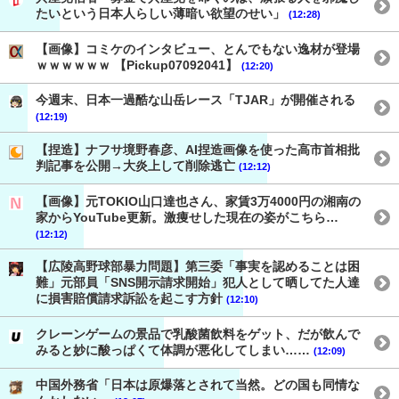
たいという日本人らしい薄暗い欲望のせい」
(12:28)
【画像】コミケのインタビュー、とんでもない逸材が登場
ｗｗｗｗｗｗ 【Pickup07092041】
(12:20)
今週末、日本一過酷な山岳レース「TJAR」が開催される
(12:19)
【捏造】ナフサ境野春彦、AI捏造画像を使った高市首相批
判記事を公開→大炎上して削除逃亡
(12:12)
【画像】元TOKIO山口達也さん、家賃3万4000円の湘南の
家からYouTube更新。激痩せした現在の姿がこちら…
(12:12)
【広陵高野球部暴力問題】第三委「事実を認めることは困
難」元部員「SNS開示請求開始」犯人として晒してた人達
に損害賠償請求訴訟を起こす方針
(12:10)
クレーンゲームの景品で乳酸菌飲料をゲット、だが飲んで
みると妙に酸っぱくて体調が悪化してしまい……
(12:09)
中国外務省「日本は原爆落とされて当然。どの国も同情な