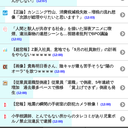
んかしない」
(12:07)
【正論】カンニング竹山、消費税減税失敗→増税の流れ想
像「次誰が総理やりたいと思います？」
(12:03)
「人間と獣人が共存する社会」を描いた深夜アニメに喫
煙、違法薬物の連想シーンも…視聴者批判でBPO議論
(12:01)
【超悲報】Z新入社員、意地でも「9月の社員旅行」の計画
をやらないｗｗｗｗｗ
(12:00)
【画像】貴島明日香さん、陰キャが最も苦手そうな“陽の
オーラ”を放つｗｗｗｗ
(12:00)
【従業員退職型倒産】従業員「退職」で倒産、5年連続で
増加 過去最多ペースで推移 「賃上げできず」倒産も発
生
(12:00)
【悲報】地震の瞬間の手術室の防犯カメラ映像！
(12:00)
小学校講師、とんでもない所からのタレコミがあり児童ポ
ルノ禁止法違反で逮捕
(12:00)