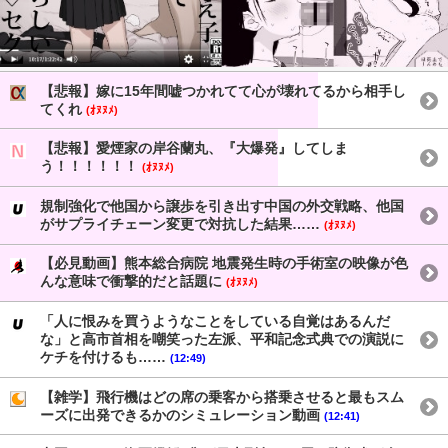
【悲報】嫁に15年間嘘つかれてて心が壊れてるから相手し
てくれ
(ｵﾇﾇﾒ)
【悲報】愛煙家の岸谷蘭丸、『大爆発』してしま
う！！！！！！
(ｵﾇﾇﾒ)
規制強化で他国から譲歩を引き出す中国の外交戦略、他国
がサプライチェーン変更で対抗した結果……
(ｵﾇﾇﾒ)
【必見動画】熊本総合病院 地震発生時の手術室の映像が色
んな意味で衝撃的だと話題に
(ｵﾇﾇﾒ)
「人に恨みを買うようなことをしている自覚はあるんだ
な」と高市首相を嘲笑った左派、平和記念式典での演説に
ケチを付けるも……
(12:49)
【雑学】飛行機はどの席の乗客から搭乗させると最もスム
ーズに出発できるかのシミュレーション動画
(12:41)