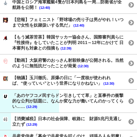
中国とロシア海軍艦艇4隻が日本列島を一周…防衛省が全
航路を公開！
(12:40)
【悲報】フェミニスト「野球場の売り子は男がやれ！いつ
まで女性を奴隷扱いする気だ」
(12:40)
【もう滅茶苦茶】韓国サッカー協会さん、国際審判員らに
『性接待』をしていたことが判明 2011～12年にかけて 日
本審判も対象との指摘も
(12:39)
【動画】大阪府警のおっさん射殺映像が公開される。当然
のように無抵抗だったことが発覚
(12:30)
【物議】玉川徹氏、原爆の日に「一度核が使われれ
ば、“使っていい”という世界になりかねない」
(12:30)
「あのヤフコメ民すらドン引きしてて草」と某事件の衝撃
的な公判が話題に、なんか変な力が働いてんのかってくら
い……
(12:29)
【消費減税】日本の社会保障、岐路に 財源5兆円見通し
立たず
(12:29)
共産党信者「募金で共産党を叩くのは、頑張る人を邪魔し