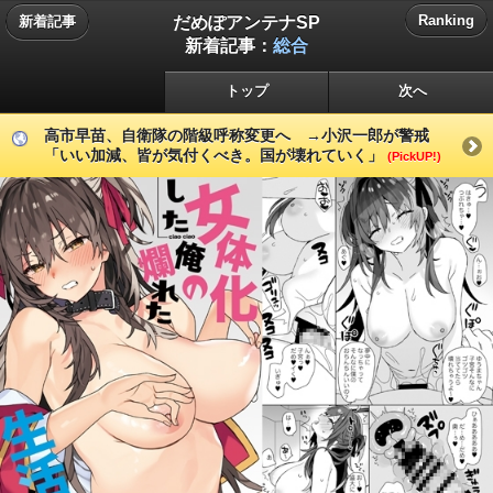
だめぽアンテナSP
Ranking
新着記事
新着記事：
総合
トップ
次へ
高市早苗、自衛隊の階級呼称変更へ →小沢一郎が警戒
「いい加減、皆が気付くべき。国が壊れていく」
(PickUP!)