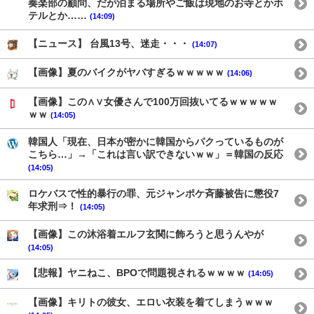
奏楽部の顧問、だが泊まる場所やご飯は現地のお寺とかホ
テルとか……
(14:09)
【ニュース】 台風13号、迷走・・・
(14:07)
【画像】夏のバイクがヤバすぎるｗｗｗｗｗ
(14:06)
【画像】この∧∨女優さんで100万回抜いてるｗｗｗｗｗ
ｗｗ
(14:05)
韓国人「現在、日本が密かに韓国からパクっているものが
こちら…」→「これは言い訳できないｗｗ」＝韓国の反応
(14:05)
ロケバスで性的暴行の罪、元ジャンポケ斉藤被告に懲役7
年求刑⇒！
(14:05)
【画像】この沐浴着エルフ玄関に飾ろうと思うんやが
(14:05)
【悲報】ヤニねこ、BPOで問題視されるｗｗｗｗ
(14:05)
【画像】キリトの彼女、エロい衣装を着てしまうｗｗｗ