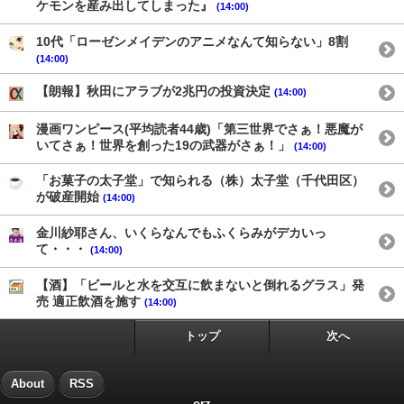
ケモンを産み出してしまった』
(14:00)
10代「ローゼンメイデンのアニメなんて知らない」8割
(14:00)
【朗報】秋田にアラブが2兆円の投資決定
(14:00)
漫画ワンピース(平均読者44歳)「第三世界でさぁ！悪魔が
いてさぁ！世界を創った19の武器がさぁ！」
(14:00)
「お菓子の太子堂」で知られる（株）太子堂（千代田区）
が破産開始
(14:00)
金川紗耶さん、いくらなんでもふくらみがデカいっ
て・・・
(14:00)
【酒】「ビールと水を交互に飲まないと倒れるグラス」発
売 適正飲酒を施す
(14:00)
トップ
次へ
About
RSS
orz