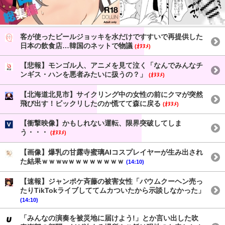
客が使ったビールジョッキを水だけですすいで再提供した
日本の飲食店…韓国のネットで物議
(ｵﾇﾇﾒ)
【悲報】モンゴル人、アニメを見て泣く「なんでみんなチ
ンギス・ハンを悪者みたいに扱うの？」
(ｵﾇﾇﾒ)
【北海道北見市】サイクリング中の女性の前にクマが突然
飛び出す！ビックリしたのか慌てて森に戻る
(ｵﾇﾇﾒ)
【衝撃映像】かもしれない運転、限界突破してしま
う・・・
(ｵﾇﾇﾒ)
【画像】爆乳の甘露寺蜜璃AIコスプレイヤーが生み出され
た結果ｗｗｗwｗｗｗｗｗｗｗｗ
(14:10)
【速報】ジャンポケ斉藤の被害女性「バウムクーヘン売っ
たりTikTokライブしててムカついたから示談しなかった」
(14:10)
「みんなの演奏を被災地に届けよう!」とか言い出した吹