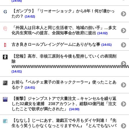
(14:05)
【ガンプラ】「リーオーショック」から8年！何が凄かっ
たの？
(14:02)
「外国人は日本人と同じ生活者で、地域の担い手」…多文
化共生実現への提言、全国知事会が政府に提出
(14:02)
古き良きロールプレイングゲームにありがちな事
(14:01)
【悲報】高市、非核三原則を今後も堅持していくの表現削
除
WWWWWWWWWWWWWWWWWWWWWWWWWWWWWWW
(14:01)
お前ら『ペルチェ素子の首ネッククーラー』使ったことあ
るか？
(14:01)
【衝撃】ジャンプストアで大量注文→キャンセルを繰り返
した32歳女を逮捕 238アカウント、総額43億円超「注文
したことで欲求が満たされた」
(14:00)
【ななし】じーにあす、遊戯王で今月もダイヤ到達！『先
生もう笑うしかなくなっとりますやん』『とんでもないバ