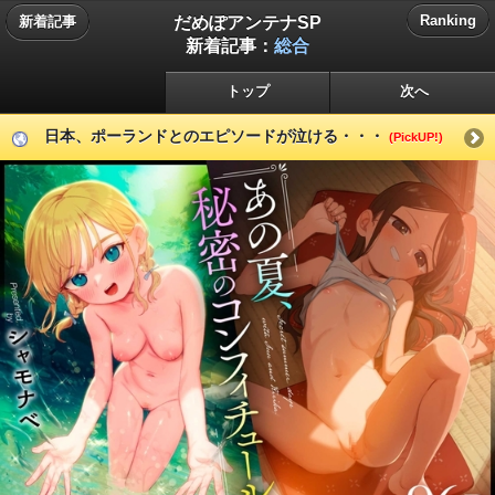
だめぽアンテナSP
Ranking
新着記事
新着記事：
総合
トップ
次へ
日本、ポーランドとのエピソードが泣ける・・・
(PickUP!)