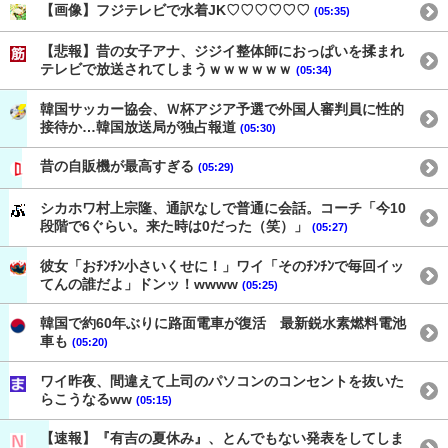
【画像】フジテレビで水着JK♡♡♡♡♡♡
(05:35)
【悲報】昔の女子アナ、ジジイ整体師におっぱいを揉まれ
テレビで放送されてしまうｗｗｗｗｗｗ
(05:34)
韓国サッカー協会、Ｗ杯アジア予選で外国人審判員に性的
接待か…韓国放送局が独占報道
(05:30)
昔の自販機が最高すぎる
(05:29)
シカホワ村上宗隆、通訳なしで普通に会話。コーチ「今10
段階で6ぐらい。来た時は0だった（笑）」
(05:27)
彼女「おﾁﾝﾁﾝ小さいくせに！」ワイ「そのﾁﾝﾁﾝで毎回イッ
てんの誰だよ」ドンッ！wwww
(05:25)
韓国で約60年ぶりに路面電車が復活 最新鋭水素燃料電池
車も
(05:20)
ワイ昨夜、間違えて上司のパソコンのコンセントを抜いた
らこうなるww
(05:15)
【速報】『有吉の夏休み』、とんでもない発表をしてしま