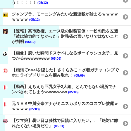
う！！！！！
(05:12)
ジャンプラ、モーニングみたいな新連載が始まるｗｗｗｗ
ｗｗｗｗ
(05:12)
【速報】高市政権、エース級の財務官僚・一松旬氏を左遷
「彼は協力的でなかった」財務省の言いなりではないこと
が判明
(05:10)
【画像】脱いだ瞬間ドスケベになるボーイッシュ女子、見
つかるwwwwwwww
(05:09)
【頑張てnoelを隠した】さくらみこ：水着ガチャコンプで
ホロライブドリームを掴み取れ！
(05:09)
【動画】えちえち巨乳女子2人組、とんでもない場所でナ
ンパされてしまうwwwwwww
(05:05)
元ＮＨＫ中川安奈アナがミニスカポリスのコスプレ披露ｗ
ｗｗｗｗ
(05:03)
【ウマ娘】暑い日は膝枕で日陰に入りたい。←「絶対に離
れたくない場所だな」
(05:01)