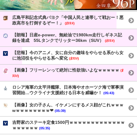
広島平和記念式典パヨク「中国人民と連帯して戦おー！悪
政高市を打倒するぞー！」
(ｵﾇﾇﾒ)
【朗報】日産e-power、無給油で1980km走行しギネス記
録を達成 55Lタンクでリッター36km（SUV）
(ｵﾇﾇﾒ)
【悲報】今のアニメ、女に自分の趣味をやらせる系から女
に池沼役をやらせる系へ変化
(ｵﾇﾇﾒ)
【画像】フリーレンって絶対に性欲強いよなｗｗｗｗｗ
(ｵ
ﾇﾇﾒ)
ロシア海軍の太平洋艦隊、日本海やオホーツク海で軍事演
習開始…ウクライナ支援続ける日本を威嚇か！
(05:43)
【画像】女の子さん、イケメンにするメス顔がこれｗｗｗ
wｗｗｗｗｗｗｗｗ❤
(05:39)
吉野家のステーキ定食1500円ｗｗｗｗｗｗｗｗｗｗｗｗｗ
ｗｗｗｗｗｗ
(05:35)