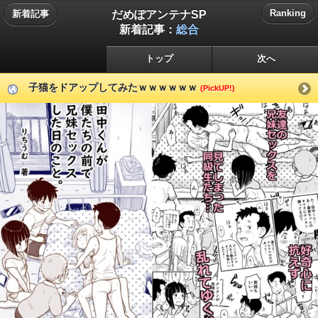
だめぽアンテナSP
Ranking
新着記事
新着記事：
総合
トップ
次へ
子猫をドアップしてみたｗｗｗｗｗｗ
(PickUP!)