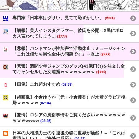
専門家「日本車はダサい、見てて恥ずかしい」
(ｵﾇﾇﾒ)
【朗報】美人インスタグラマー、彼氏を公開→X民にボロ
カス言われてしまう…
(ｵﾇﾇﾒ)
【悲報】バンドマンが性加害で活動休止→ミュージシャン
「これは僕たち男性全体の問題です」→炎上
(ｵﾇﾇﾒ)
【悲報】週間少年ジャンプのグッズ(43億円分)を注文し全
てキャンセルした女逮捕ｗｗｗｗｗｗｗｗ
(ｵﾇﾇﾒ)
【画像】これ超おすすめ
(02:39)
【超画像】小倉ゆうか（元・小倉優香）が水着グラビア復
帰ｗｗｗｗｗ
(02:34)
【驚愕】ロシアの風俗事情をご覧くださいｗｗｗｗｗｗｗ
ｗｗｗwwww
(02:25)
日本の大相撲力士の引退後の姿に世界が騒然！←「これは
素晴らしい！」（海外の反応）
(02:17)