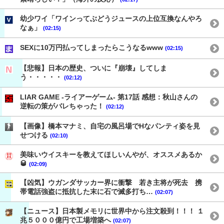
幼少ワイ「ワインってぶどうジュースの上位互換なんやろ
なぁ」
(02:15)
SEXに10万円払ってしまったらこうなるwww
(02:15)
【悲報】日本の歴史、ついに『崩壊』してしま
う・・・・・
(02:12)
LIAR GAME -ライアーゲーム- 第17話 感想：秋山さんの
逆転の策がバレちゃった！
(02:12)
【画像】橋本マナミ、自宅の風呂場でHなパンティ姿を見
せつける
(02:10)
美味いウイスキーを教えてほしいんやが、オススメあるか
🥃
(02:09)
【凶気】ウガンダサッカー界に衝撃 若き主将が死去 携
帯電話強盗に抵抗した末に石で滅多打ち…
(02:07)
【ニュース】日本製メモリに世界中から注文殺到！！！ １
兆５０００億円で工場増築へ
(02:07)