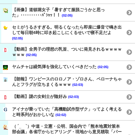
【画像】道頓堀女子「暑すぎて服脱ごうかと思っ
た」･･････････ﾊﾟｼｬｯ！！
(02:05)
セミがうるさすぎる。明るくなったら即座に爆音で鳴き出
して毎日朝4時に叩き起こしにくるせいで寝不足だよ
(02:05)
【動画】全男子の理想の乳首、ついに発見されるｗｗｗｗ
ｗｗｗ
(02:05)
ヤムチャは繰気弾を強化していくべきだった
(02:05)
【朗報】ワンピースのロロノア・ゾロさん、ペローナちゃ
んとフラグが立ちまくるｗｗｗ
(02:03)
【動画】謎の女剣士が陰好み
(02:03)
アイナが乗っていた「高機動試作型ザク」ってよく考える
と時系列がおかしいな
(02:02)
（ ´_ゝ`）中道・立憲・公明、国会内で「熊本地震対策本
部会議」各省庁からヒアリング・現地から意見聴取「パー