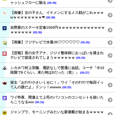
ャッシュフローに陥る
(05:39)
【画像】女の子さん、イケメンにするメス顔がこれｗｗｗ
wｗｗｗｗｗｗｗｗ❤
(05:39)
吉野家のステーキ定食1500円ｗｗｗｗｗｗｗｗｗｗｗｗｗ
ｗｗｗｗｗｗ
(05:35)
【画像】フジテレビで水着JK♡♡♡♡♡♡
(05:35)
【悲報】昔の女子アナ、ジジイ整体師におっぱいを揉まれ
テレビで放送されてしまうｗｗｗｗｗｗ
(05:34)
シカホワ村上宗隆、通訳なしで普通に会話。コーチ「今10
段階で6ぐらい。来た時は0だった（笑）」
(05:27)
彼女「おﾁﾝﾁﾝ小さいくせに！」ワイ「そのﾁﾝﾁﾝで毎回イッ
てんの誰だよ」ドンッ！wwww
(05:25)
ワイ昨夜、間違えて上司のパソコンのコンセントを抜いた
らこうなるww
(05:15)
ジャンプラ、モーニングみたいな新連載が始まるｗｗｗｗ