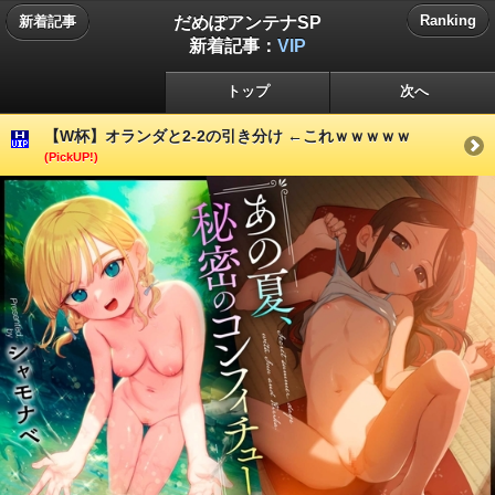
だめぽアンテナSP
Ranking
新着記事
新着記事：
VIP
トップ
次へ
【W杯】オランダと2-2の引き分け ←これｗｗｗｗｗ
(PickUP!)