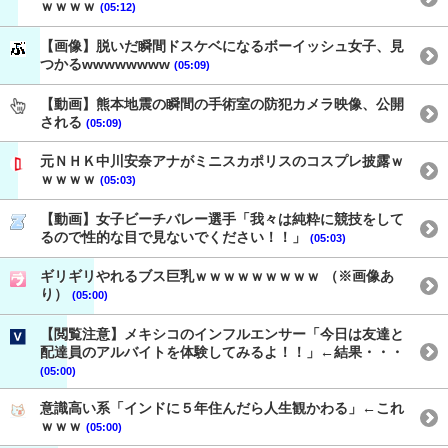
ｗｗｗｗ
(05:12)
【画像】脱いだ瞬間ドスケベになるボーイッシュ女子、見
つかるwwwwwwww
(05:09)
【動画】熊本地震の瞬間の手術室の防犯カメラ映像、公開
される
(05:09)
元ＮＨＫ中川安奈アナがミニスカポリスのコスプレ披露ｗ
ｗｗｗｗ
(05:03)
【動画】女子ビーチバレー選手「我々は純粋に競技をして
るので性的な目で見ないでください！！」
(05:03)
ギリギリやれるブス巨乳ｗｗｗｗｗｗｗｗｗ （※画像あ
り）
(05:00)
【閲覧注意】メキシコのインフルエンサー「今日は友達と
配達員のアルバイトを体験してみるよ！！」←結果・・・
(05:00)
意識高い系「インドに５年住んだら人生観かわる」←これ
ｗｗｗ
(05:00)