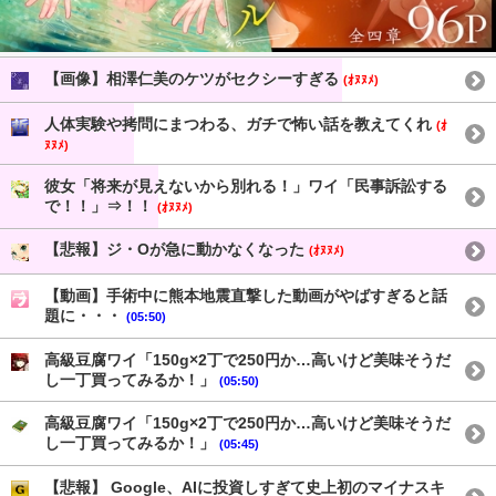
【画像】相澤仁美のケツがセクシーすぎる
(ｵﾇﾇﾒ)
人体実験や拷問にまつわる、ガチで怖い話を教えてくれ
(ｵ
ﾇﾇﾒ)
彼女「将来が見えないから別れる！」ワイ「民事訴訟する
で！！」⇒！！
(ｵﾇﾇﾒ)
【悲報】ジ・Oが急に動かなくなった
(ｵﾇﾇﾒ)
【動画】手術中に熊本地震直撃した動画がやばすぎると話
題に・・・
(05:50)
高級豆腐ワイ「150g×2丁で250円か…高いけど美味そうだ
し一丁買ってみるか！」
(05:50)
高級豆腐ワイ「150g×2丁で250円か…高いけど美味そうだ
し一丁買ってみるか！」
(05:45)
【悲報】 Google、AIに投資しすぎて史上初のマイナスキ