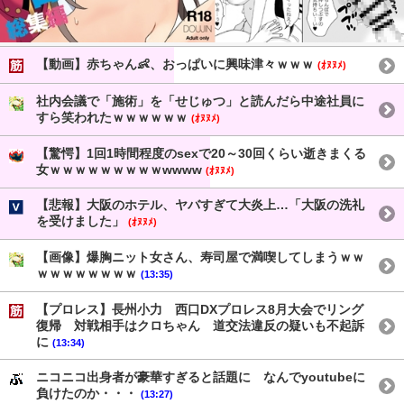
【動画】赤ちゃん👶、おっぱいに興味津々ｗｗｗ
(ｵﾇﾇﾒ)
社内会議で「施術」を「せじゅつ」と読んだら中途社員に
すら笑われたｗｗｗｗｗｗ
(ｵﾇﾇﾒ)
【驚愕】1回1時間程度のsexで20～30回くらい逝きまくる
女ｗｗｗｗｗｗｗｗｗwwww
(ｵﾇﾇﾒ)
【悲報】大阪のホテル、ヤバすぎて大炎上…「大阪の洗礼
を受けました」
(ｵﾇﾇﾒ)
【画像】爆胸ニット女さん、寿司屋で満喫してしまうｗｗ
ｗｗｗｗｗｗｗｗ
(13:35)
【プロレス】長州小力 西口DXプロレス8月大会でリング
復帰 対戦相手はクロちゃん 道交法違反の疑いも不起訴
に
(13:34)
ニコニコ出身者が豪華すぎると話題に なんでyoutubeに
負けたのか・・・
(13:27)