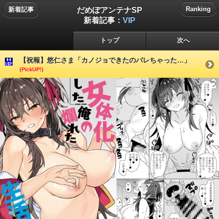
だめぽアンテナSP
Ranking
新着記事
新着記事：
VIP
トップ
次へ
【祝報】悠仁さま「カノジョできたのバレちゃった…」
(PickUP!)