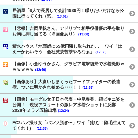
居酒屋「6人で長居して会計4939円！喋りたいだけなら公
園に行ってくれ（怒」
(13:01)
【悲報】吉岡里帆さん、アドリブで相手役俳優の手を取り
お胸に押し当てる（※画像あり）
(13:00)
積水ハウス「地面師に55億円騙し取られた…」 ワイ「は
えーかわいそう…会社滅茶苦茶やろなぁ」
(12:50)
【画像】小倉ゆうかさん、グラビア電撃復帰で水着撮影ｗ
ｗｗｗｗｗ
(12:40)
【画像あり】大食いしまくったフードファイターの後遺
症、ついに明かされ始める････！！
(12:35)
【画像】モーグル女子日本代表・中尾春香、紐ビキニ姿を
公開！ 現役アスリートの激レア水着ショットに反響…
2026年ミラノ五輪出場
(12:34)
FC2ハメ撮り女「パンツ脱ぎ〜」ワイ「(頼む！陰毛生えて
てくれ！)」
(12:33)