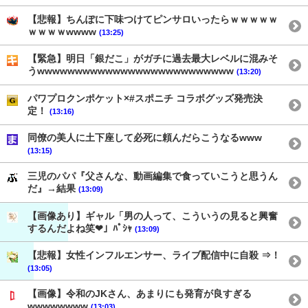
【悲報】ちんぽに下味つけてピンサロいったらｗｗｗｗｗ
ｗｗｗｗwwww
(13:25)
【緊急】明日「銀だこ」がガチに過去最大レベルに混みそ
うwwwwwwwwwwwwwwwwwwwwwwwwww
(13:20)
パワプロクンポケット×#スポニチ コラボグッズ発売決
定！
(13:16)
同僚の美人に土下座して必死に頼んだらこうなるwww
(13:15)
三児のパパ『父さんな、動画編集で食っていこうと思うん
だ』→結果
(13:09)
【画像あり】ギャル「男の人って、こういうの見ると興奮
するんだよね笑❤」ﾊﾟｼｬ
(13:09)
【悲報】女性インフルエンサー、ライブ配信中に自殺 ⇒！
(13:05)
【画像】令和のJKさん、あまりにも発育が良すぎる
wwwwwwww
(13:03)