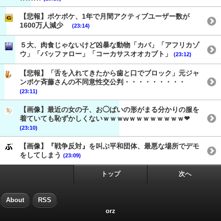
【悲報】ポケポケ、1年で月間アクティブユーザー数が
1600万人減少
(23:14)
５大、肉食じゃないけど凶暴な動物「カバ」「アフリカゾ
ウ」「バッファロー」「コーカサスオオカブト」
(23:12)
【悲報】「舌を入れてきたから歯と口でブロック」元ジャ
ンポケ斉藤さんの不同意性交公判・・・・・・・・・
(23:11)
【画像】最近の女の子、お◯ぱいの形がまる分かりの服を
着ていても恥ずかしくないｗｗｗwｗｗｗｗｗｗｗｗ❤
(23:10)
【画像】『戦争反対』を叫ぶ平和団体、最悪な場所でデモ
をしてしまう
(23:09)
トップ
次へ
About
RSS
orz