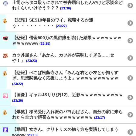
上司からタコ殴りにされて被害届出したんやけど示談金ど
れくらいいけそう？？？
(23:30)
【悲報】SES10年目のワイ、転職するか迷
う・・・・・・・・・
(23:27)
【悲報】借金500万の風俗嬢を助けた結果ｗｗｗｗｗｗｗ
ｗｗｗwwww
(23:25)
カツ丼屋さん「あかん、カツ丼が美味しすぎる……せ
や！」
(23:23)
【悲報】ぺこぱ松蔭寺さん「みんな右とか左とか拘りす
ぎ。思想関係なく応援しようよ」ｗｗｗｗｗｗｗｗｗｗ
(23:22)
【画像】ギャルJSりりぴ(12)、近影ｗｗｗｗｗｗｗｗｗｗ
(23:20)
【爆笑】移民受け入れ派のパヨおばさん、自分の家に来ら
れたら全力で拒否るｗｗｗｗｗｗｗｗｗｗ
(23:17)
【動画】女さん、クリトリスの触り方を実演してしまう
wwww
(23:15)