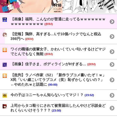
【画像】福岡、こんなのが普通に走ってるｗｗｗｗｗｗｗ
ｗｗｗｗｗｗｗｗｗ
(ｵﾇﾇﾒ)
【悲報】鶏卵、高すぎる…L寸10個パックでなんと税込
398円へ
(ｵﾇﾇﾒ)
ワイの職場の後輩女子、かわいくていい匂いするけどマジ
でとんでもなく無能
(ｵﾇﾇﾒ)
【画像】佳子さま、ボディラインがHすぎる…
(ｵﾇﾇﾒ)
【批判】ラノベ作家（52）「新作ラブコメ書いたぞ！ｗ」
X民「いい歳こいてラブコメ（笑）恥ずかしくないの？」
←やめたれｗと話題に
(00:00)
今の子はコニーちゃん知らないってマジ！？
(23:52)
上司からタコ殴りにされて被害届出したんやけど示談金ど
れくらいいけそう？？？
(23:50)