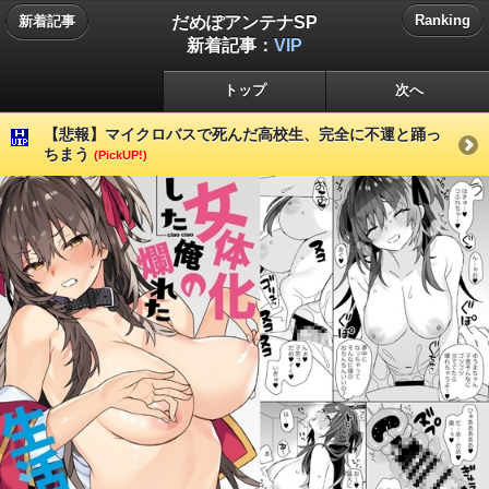
だめぽアンテナSP
Ranking
新着記事
新着記事：
VIP
トップ
次へ
【悲報】マイクロバスで死んだ高校生、完全に不運と踊っ
ちまう
(PickUP!)