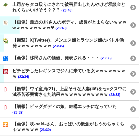
上司からタコ殴りにされて被害届出したんやけど示談金ど
れくらいいけそう？？？
(23:45)
【画像】最近のJKさんのボディ、成長がとまらないｗｗｗ
wｗｗｗｗｗｗｗｗ❤
(23:40)
【衝撃】X(Twitter)、メンエス嬢とラウンジ嬢のバトル勃
発ｗｗｗｗｗｗｗｗ
(23:35)
【画像】移民さんの価値、発表される・・・
(23:35)
ピチピチしたレギンスでジムに来ている女ｗｗｗｗｗｗｗ
ｗ
(23:34)
【衝撃】ワイ童貞(21)、上品そうな人妻(46)をセ○クス中に
滅茶苦茶興奮させた結果ｗｗｗｗｗｗｗｗｗｗｗ
(23:33)
【朗報】ビッグダディの娘、結構エッチになっていた
(23:32)
【画像】咲-saki-さん、おっぱいの概念がもうめちゃくち
ゃｗｗｗｗｗ
(23:30)