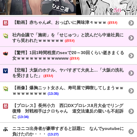
【動画】赤ちゃん👶、おっぱいに興味津々ｗｗｗ
(ｵﾇﾇﾒ)
社内会議で「施術」を「せじゅつ」と読んだら中途社員に
すら笑われたｗｗｗｗｗｗ
(ｵﾇﾇﾒ)
【驚愕】1回1時間程度のsexで20～30回くらい逝きまくる
女ｗｗｗｗｗｗｗｗｗwwww
(ｵﾇﾇﾒ)
【悲報】大阪のホテル、ヤバすぎて大炎上…「大阪の洗礼
を受けました」
(ｵﾇﾇﾒ)
【画像】爆胸ニット女さん、寿司屋で満喫してしまうｗｗ
ｗｗｗｗｗｗｗｗ
(13:35)
【プロレス】長州小力 西口DXプロレス8月大会でリング
復帰 対戦相手はクロちゃん 道交法違反の疑いも不起訴
に
(13:34)
ニコニコ出身者が豪華すぎると話題に なんでyoutubeに
負けたのか・・・
(13:27)