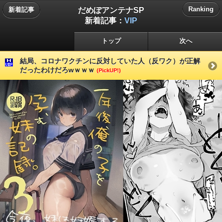
だめぽアンテナSP
Ranking
新着記事
新着記事：
VIP
トップ
次へ
結局、コロナワクチンに反対していた人（反ワク）が正解
だったわけだろwｗｗｗ
(PickUP!)