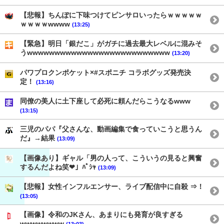
【悲報】ちんぽに下味つけてピンサロいったらｗｗｗｗｗ
ｗｗｗｗwwww
(13:25)
【緊急】明日「銀だこ」がガチに過去最大レベルに混みそ
うwwwwwwwwwwwwwwwwwwwwwwwwww
(13:20)
パワプロクンポケット×#スポニチ コラボグッズ発売決
定！
(13:16)
同僚の美人に土下座して必死に頼んだらこうなるwww
(13:15)
三児のパパ『父さんな、動画編集で食っていこうと思うん
だ』→結果
(13:09)
【画像あり】ギャル「男の人って、こういうの見ると興奮
するんだよね笑❤」ﾊﾟｼｬ
(13:09)
【悲報】女性インフルエンサー、ライブ配信中に自殺 ⇒！
(13:05)
【画像】令和のJKさん、あまりにも発育が良すぎる
wwwwwwww
(13:03)