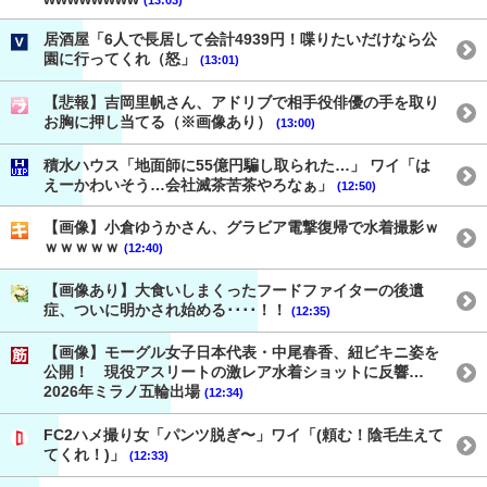
居酒屋「6人で長居して会計4939円！喋りたいだけなら公
園に行ってくれ（怒」
(13:01)
【悲報】吉岡里帆さん、アドリブで相手役俳優の手を取り
お胸に押し当てる（※画像あり）
(13:00)
積水ハウス「地面師に55億円騙し取られた…」 ワイ「は
えーかわいそう…会社滅茶苦茶やろなぁ」
(12:50)
【画像】小倉ゆうかさん、グラビア電撃復帰で水着撮影ｗ
ｗｗｗｗｗ
(12:40)
【画像あり】大食いしまくったフードファイターの後遺
症、ついに明かされ始める････！！
(12:35)
【画像】モーグル女子日本代表・中尾春香、紐ビキニ姿を
公開！ 現役アスリートの激レア水着ショットに反響…
2026年ミラノ五輪出場
(12:34)
FC2ハメ撮り女「パンツ脱ぎ〜」ワイ「(頼む！陰毛生えて
てくれ！)」
(12:33)